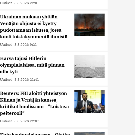
Uutiset
|
5.8.2026 22:01
Ukrainan mukaan yhtään
Venäjän ohjusta ei kyetty
pudottamaan iskussa, jossa
kuoli toistakymmentä ihmistä
Uutiset
|
5.8.2026 9:21
Harva tajusi Hitlerin
olympialaisissa, mitä pinnan
alla kyti
Uutiset
|
5.8.2026 21:41
Reuters: FBI aloitti yhteistyön
Kiinan ja Venäjän kanssa,
kriitikot huolissaan – ”Loistava
peiterooli”
Uutiset
|
5.8.2026 22:07