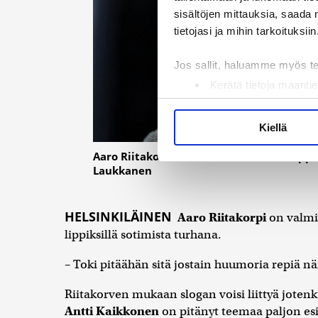
sisältöjen mittauksia, saada 
tietojasi ja mihin tarkoituksiin
Jos sallit, haluamme myös t
Kerätä tietoja maantie
Tunnistaa laitteesi s
Lue lisää siitä, miten henkilö
Kiellä
suostumustasi tai peruuttaa 
Aaro Riitakorven mukaan keskustan lippis v
Laukkanen
Käytämme evästeitä tarjoama
ja kävijämäärämme analysoim
kumppaneillemme tietoja siitä
HELSINKILÄINEN
Aaro Riitakorpi
on valmis
olet antanut heille tai joita 
lippiksillä sotimista turhana.
– Toki pitäähän sitä jostain huumoria repiä n
Riitakorven mukaan slogan voisi liittyä jotenk
Antti Kaikkonen
on pitänyt teemaa paljon esi