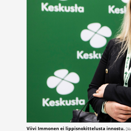
Viivi Immonen ei lippisnokittelusta innostu.
(Ku