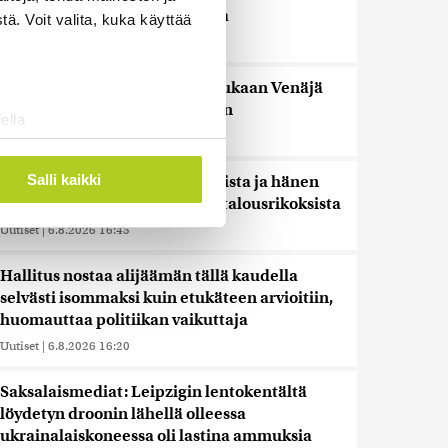
pidentää Kelan käsittelyaikoja
ä. Voit valita, kuka käyttää
Uutiset
|
6.8.2026 17:16
Liettuan sotilastiedustelun mukaan Venäjä
harkitsee hyökkäyksiä Baltiaan
ella
Uutiset
|
6.8.2026 17:12
ostaminen)
ossa
. Voit muuttaa
Salli kaikki
Ex-kansanedustaja Ano Turtiaista ja hänen
vaimoaan syytetään törkeistä talousrikoksista
Uutiset
|
6.8.2026 16:45
 ominaisuuksien tukemiseen
tiikka-alan
Hallitus nostaa alijäämän tällä kaudella
ietoja muihin tietoihin, joita
selvästi isommaksi kuin etukäteen arvioitiin,
 myös siirtää ulkomaille.
huomauttaa politiikan vaikuttaja
Uutiset
|
6.8.2026 16:20
Saksalaismediat: Leipzigin lentokentältä
löydetyn droonin lähellä olleessa
ukrainalaiskoneessa oli lastina ammuksia