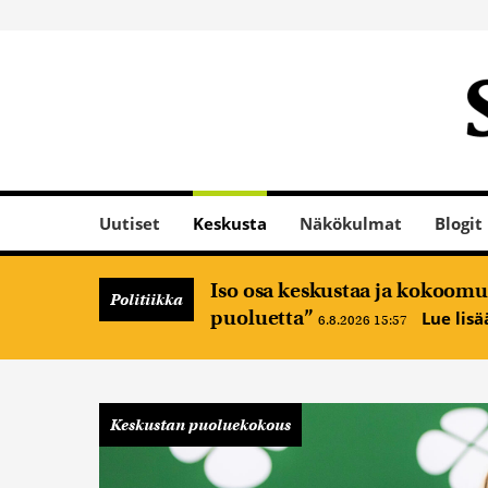
Uutiset
Keskusta
Näkökulmat
Blogit
Iso osa keskustaa ja kokoomus
Politiikka
puoluetta”
Lue lis
6.8.2026 15:57
Keskustan puoluekokous