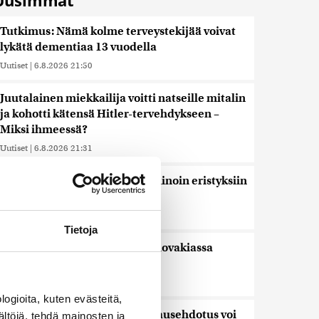
Uusimmat
Tutkimus: Nämä kolme terveystekijää voivat
lykätä dementiaa 13 vuodella
Uutiset
|
6.8.2026 21:50
Juutalainen miekkailija voitti natseille mitalin
ja kohotti kätensä Hitler-tervehdykseen –
Miksi ihmeessä?
Uutiset
|
6.8.2026 21:31
Veriputouksesta löydettiin muinoin eristyksiin
jäänyttä elämää
Uutiset
|
6.8.2026 21:15
Tietoja
Lämpöennätys meni uusiksi Slovakiassa
toisena päivänä peräkkäin
Uutiset
|
6.8.2026 18:44
ogioita, kuten evästeitä,
Valtiovarainministeriön leikkausehdotus voi
ältöjä, tehdä mainosten ja