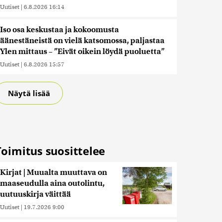
Uutiset
|
6.8.2026 16:14
Iso osa keskustaa ja kokoomusta
äänestäneistä on vielä katsomossa, paljastaa
Ylen mittaus – ”Eivät oikein löydä puoluetta”
Uutiset
|
6.8.2026 15:57
Näytä lisää
Toimitus suosittelee
Kirjat | Muualta muuttava on
maaseudulla aina outolintu,
uutuuskirja väittää
Uutiset
|
19.7.2026 9:00