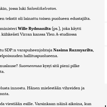
kin, jossa luki
Salonkikelvoton
.
n tekstit oli lainattu toisen puolueen edustajilta.
ysministeri
Wille Rydmanilta
(ps.), joka käytti
 kiihkeästi Virran kanssa Ylen A-studiossa
attu SDP:n varapuheenjohtaja
Nasima Razmyarilta
,
kelpoisuuden hallituspuolueena.
nnuslause?
Suomenmaa
kysyi sitä pieni pilke
ta.
telusta innostu. Hänen mielestään vihreiden ja
onta.
oda viestiään esille. Varsinkaan näinä aikoina, kun