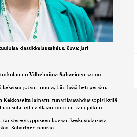
kuuluisa klassikkolausahdus. Kuva: Jari
, turkulainen
Vilhelmiina Saharinen
sanoo.
kä keksisin jotain muuta, hän lisää heti perään.
o Kekkoselta
lainattu tunarilausahdus sopisi kyllä
ntaan siitä, että velkaantuminen vain jatkuu.
 tai stereotyyppiseen kuvaan keskustalaisista
 asiaa, Saharinen nauraa.