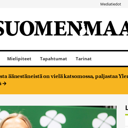
Mediatiedot
Mielipiteet
Tapahtumat
Tarinat
ta äänestäneistä on vielä katsomossa, paljastaa Ylen
ää