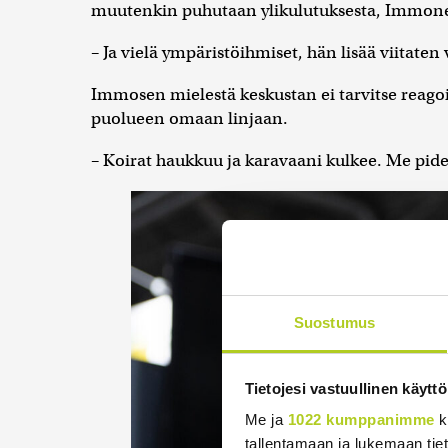
muutenkin puhutaan ylikulutuksesta, Immone
– Ja vielä ympäristöihmiset, hän lisää viitaten 
Immosen mielestä keskustan ei tarvitse reago
puolueen omaan linjaan.
– Koirat haukkuu ja karavaani kulkee. Me pid
Suostumus
Tietojesi vastuullinen käyttö
Me ja
1022 kumppanimme
k
tallentamaan ja lukemaan tieto