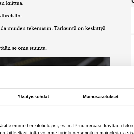
n kuittaa.
vihreisiin.
ida muiden tekemisiin. Tärkeintä on keskittyä
etään se oma suunta.
Yksityiskohdat
Mainosasetukset
äsittelemme henkilötietojasi, esim. IP-numeroasi, käyttäen teknol
a laitteeltasi, jotta voimme tarjota personoituja mainoksia ja sis