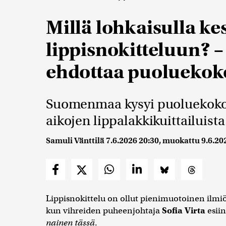
Millä lohkaisulla kes
lippisnokitteluun? –
ehdottaa puoluekok
Suomenmaa kysyi puoluekokous
aikojen lippalakkikuittailuista
Samuli Vänttilä
7.6.2026 20:30
, muokattu
9.6.20
Lippisnokittelu on ollut pienimuotoinen ilmiö p
kun vihreiden puheenjohtaja
Sofia Virta
esiin
nainen tässä
.