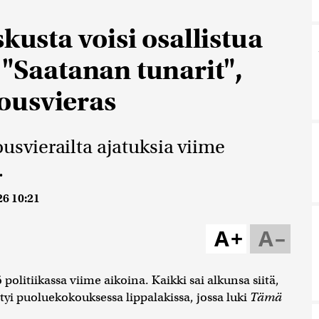
kusta voisi osallistua
 "Saatanan tunarit",
ousvieras
vierailta ajatuksia viime
.
26 10:21
A+
A–
olitiikassa viime aikoina. Kaikki sai alkunsa siitä,
tyi puoluekokouksessa lippalakissa, jossa luki
Tämä