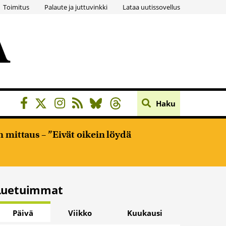
Toimitus
Palaute ja juttuvinkki
Lataa uutissovellus
Haku
 mittaus – ”Eivät oikein löydä
Luetuimmat
Päivä
Viikko
Kuukausi