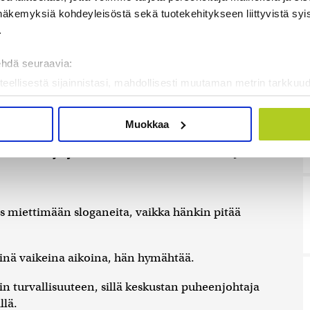
näkemyksiä kohdeyleisöstä sekä tuotekehitykseen liittyvistä syist
.
ehdä seuraavia:
teellisestä sijainnistasi, mahdollisesti muutaman metrin tarkkuud
kannaamalla sen ominaispiirteitä aktiivisesti (sormenjäljen muod
tietojasi käsitellään ja miten voit määrittää asetuksesi
tiedot-osi
Muokkaa
sen milloin vain evästeilmoituksessa.
oisi liittyä jotenkin turvallisuuteen. Kuva: Jari
mme sisällön ja mainosten räätälöimiseen, sosiaalisen median
iseen. Lisäksi jaamme sosiaalisen median, mainosalan ja analy
, miten käytät sivustoamme. Kumppanimme voivat yhdistää näitä t
 miettimään sloganeita, vaikka hänkin pitää
on kerätty, kun olet käyttänyt heidän palvelujaan. Tietoja saatetaan
äinä vaikeina aikoina, hän hymähtää.
in turvallisuuteen, sillä keskustan puheenjohtaja
llä.