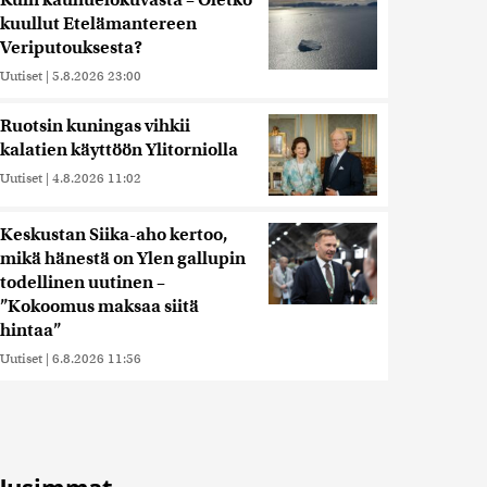
Kuin kauhuelokuvasta – Oletko
kuullut Etelämantereen
Veriputouksesta?
Uutiset
|
5.8.2026 23:00
Ruotsin kuningas vihkii
kalatien käyttöön Ylitorniolla
Uutiset
|
4.8.2026 11:02
Keskustan Siika-aho kertoo,
mikä hänestä on Ylen gallupin
todellinen uutinen –
”Kokoomus maksaa siitä
hintaa”
Uutiset
|
6.8.2026 11:56