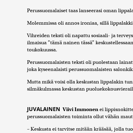
Perussuomalaiset taas lanseerasi oman lippala
Molemmissa oli annos ironiaa, sillä lippalakkie
Vihreiden teksti oli napattu sosiaali- ja terve
ilmaisua ”tämä nainen tässä” keskustellessaan
toukokuussa.
Perussuomalaisten teksti oli puolestaan lain
joka kyseenalaisti perussuomalaisten salonki
Mutta mikä voisi olla keskustan lippalakin tu
silmäkulmassa keskustan puoluekokousvierail
JUVALAINEN
Viivi Immonen
ei lippisnokit
perussuomalaisten toiminta ollut vähän maut
– Keskusta ei tarvitse mitään krääsää, jolla tu