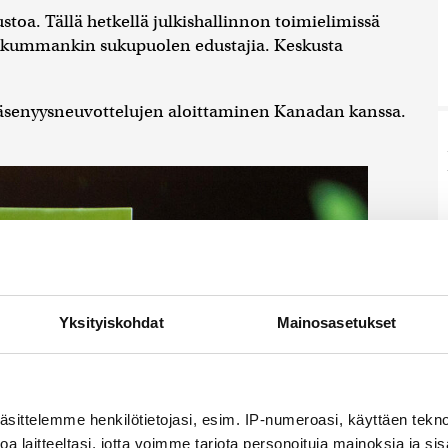
ustoa. Tällä hetkellä julkishallinnon toimielimissä
ia kummankin sukupuolen edustajia. Keskusta
äsenyysneuvottelujen aloittaminen Kanadan kanssa.
Yksityiskohdat
Mainosasetukset
äsittelemme henkilötietojasi, esim. IP-numeroasi, käyttäen teknol
a laitteeltasi, jotta voimme tarjota personoituja mainoksia ja sis