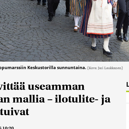
ppumarssiin Keskustorilla sunnuntaina.
(Kuva: Jari Laukkanen)
lvittää useamman
mallia – ilotulite- ja
tuivat
6 10:20