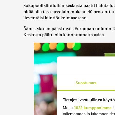
Sukupuolikiintiöihin keskusta päätti haluta jo
pitää olla tasa-arvolain mukaan 40 prosentt
lieventäisi kiintiöt kolmasosaan.
Äänestykseen pääsi myös Euroopan unionin j
Keskusta päätti olla kannattamatta asiaa.
Suostumus
Tietojesi vastuullinen käyttö
Me ja
1022 kumppanimme
k
tallentamaan ja lukemaan tieto