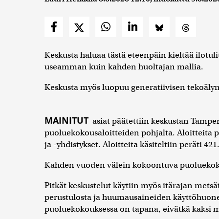
Keskusta haluaa tästä eteenpäin kieltää ilotuli
useamman kuin kahden huoltajan mallia.
Keskusta myös luopuu generatiivisen tekoälyn
MAINITUT
asiat päätettiin keskustan Tamp
puoluekokousaloitteiden pohjalta. Aloitteita 
ja -yhdistykset. Aloitteita käsiteltiin peräti 421
Kahden vuoden välein kokoontuva puoluekokou
Pitkät keskustelut käytiin myös itärajan mets
perustulosta ja huumausaineiden käyttöhuonei
puoluekokouksessa on tapana, eivätkä kaksi 