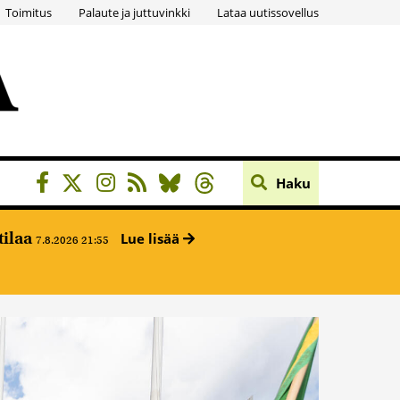
Toimitus
Palaute ja juttuvinkki
Lataa uutissovellus
Haku
tilaa
Lue lisää
7.8.2026 21:55