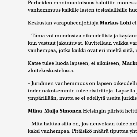
Perheiden monimuotoisuus haluttiin monessa
vanhemmuus kaikille lasten tosiasiallisille huol
Keskustan varapuheenjohtaja
Markus Lohi
ei
– Tämä voi muodostaa oikeudellisia ja käytän
kun vastuut jakautuvat. Kuvitellaan vaikka va
vanhempaa, jotka kaikki ovat eri mieltä siitä, 
Katse tulee luoda lapseen, ei aikuiseen,
Marko
aloitekeskustelussa.
– Juridinen vanhemmuus on lapsen oikeudell
todennäköisemmin tulee ristiriitoja. Lapsella pit
ympärillään, mutta se ei edellytä useita jurid
Miina-Maija Simonen
Helsingin piiristä heit
– Mitä haittaa siitä on, jos neuvolaan tulee n
kaksi vanhempaa. Pitäisikö määrä tiputtaa yh