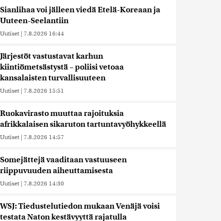
Sianlihaa voi jälleen viedä Etelä-Koreaan ja
Uuteen-Seelantiin
Uutiset
|
7.8.2026 16:44
Järjestöt vastustavat karhun
kiintiömetsästystä – poliisi vetoaa
kansalaisten turvallisuuteen
Uutiset
|
7.8.2026 15:51
Ruokavirasto muuttaa rajoituksia
afrikkalaisen sikaruton tartuntavyöhykkeellä
Uutiset
|
7.8.2026 14:57
Somejättejä vaaditaan vastuuseen
riippuvuuden aiheuttamisesta
Uutiset
|
7.8.2026 14:30
WSJ: Tiedustelutiedon mukaan Venäjä voisi
testata Naton kestävyyttä rajatulla