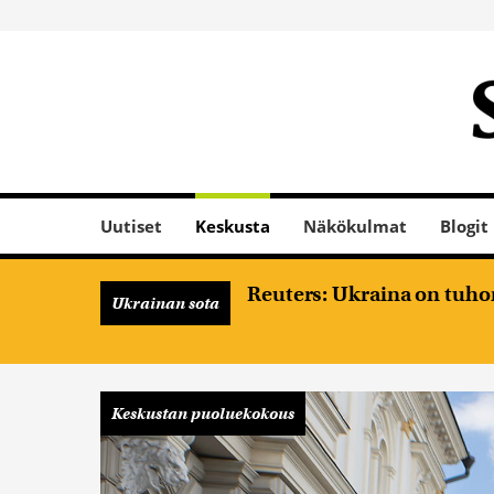
Uutiset
Keskusta
Näkökulmat
Blogit
Reuters: Ukraina on tuhon
Ukrainan sota
Keskustan puoluekokous