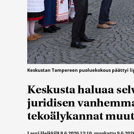
Keskustan Tampereen puoluekokous päättyi li
Keskusta haluaa se
juridisen vanhemman 
tekoälykannat muut
Lauri Heikkilä
8.6.2026 12:10
, muokattu
9.6.202