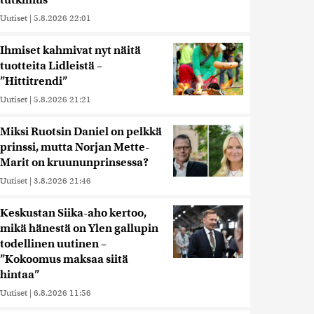
tutkimus
Uutiset
|
5.8.2026 22:01
Ihmiset kahmivat nyt näitä
tuotteita Lidleistä –
”Hittitrendi”
Uutiset
|
5.8.2026 21:21
Miksi Ruotsin Daniel on pelkkä
prinssi, mutta Norjan Mette-
Marit on kruununprinsessa?
Uutiset
|
3.8.2026 21:46
Keskustan Siika-aho kertoo,
mikä hänestä on Ylen gallupin
todellinen uutinen –
”Kokoomus maksaa siitä
hintaa”
Uutiset
|
6.8.2026 11:56