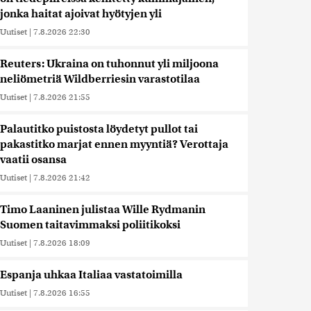
jonka haitat ajoivat hyötyjen yli
Uutiset
|
7.8.2026 22:30
Reuters: Ukraina on tuhonnut yli miljoona
neliömetriä Wildberriesin varastotilaa
Uutiset
|
7.8.2026 21:55
Palautitko puistosta löydetyt pullot tai
pakastitko marjat ennen myyntiä? Verottaja
vaatii osansa
Uutiset
|
7.8.2026 21:42
Timo Laaninen julistaa Wille Rydmanin
Suomen taitavimmaksi poliitikoksi
Uutiset
|
7.8.2026 18:09
Espanja uhkaa Italiaa vastatoimilla
Uutiset
|
7.8.2026 16:55