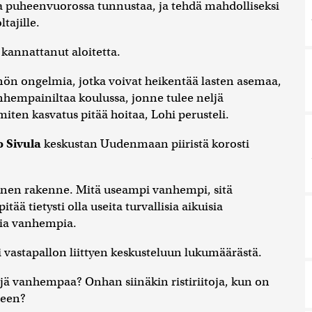
 puheenvuorossa tunnustaa, ja tehdä mahdolliseksi
tajille.
 kannattanut aloitetta.
nön ongelmia, jotka voivat heikentää lasten asemaa,
nhempainiltaa koulussa, jonne tulee neljä
miten kasvatus pitää hoitaa, Lohi perusteli.
 Sivula
keskustan Uudenmaan piiristä korosti
inen rakenne. Mitä useampi vanhempi, sitä
ää tietysti olla useita turvallisia aikuisia
isia vanhempia.
ti vastapallon liittyen keskusteluun lukumäärästä.
eljä vanhempaa? Onhan siinäkin ristiriitoja, kun on
teen?