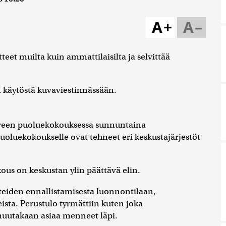
A+
A–
tteet muilta kuin ammattilaisilta ja selvittää
 käytöstä kuvaviestinnässään.
ereen puoluekokouksessa sunnuntaina
puoluekokoukselle ovat tehneet eri keskustajärjestöt
.
s on keskustan ylin päättävä elin.
äteiden ennallistamisesta luonnontilaan,
sta. Perustulo tyrmättiin kuten joka
muutakaan asiaa menneet läpi.