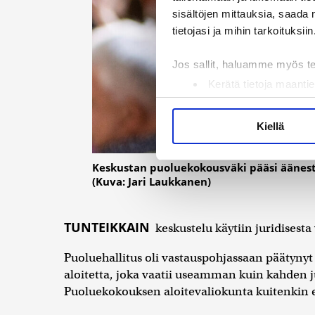
sisältöjen mittauksia, saada 
tietojasi ja mihin tarkoituksiin
Jos sallit, haluamme myös t
Kerätä tietoja maantie
Tunnistaa laitteesi s
Lue lisää siitä, miten henkilö
Kiellä
suostumustasi tai peruuttaa 
Keskustan puoluekokousväki pääsi äänest
Käytämme evästeitä tarjoama
(Kuva: Jari Laukkanen)
ja kävijämäärämme analysoim
kumppaneillemme tietoja siitä
olet antanut heille tai joita 
TUNTEIKKAIN
keskustelu käytiin juridises
Puoluehallitus oli vastauspohjassaan päätyny
aloitetta, joka vaatii useamman kuin kahden 
Puoluekokouksen aloitevaliokunta kuitenkin esi