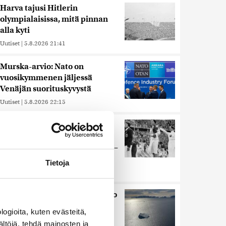
Harva tajusi Hitlerin
olympialaisissa, mitä pinnan
alla kyti
Uutiset
|
5.8.2026 21:41
Murska-arvio: Nato on
vuosikymmenen jäljessä
Venäjän suorituskyvystä
Uutiset
|
5.8.2026 22:15
Juutalainen miekkailija voitti
natseille mitalin ja kohotti
kätensä Hitler-tervehdykseen –
Miksi ihmeessä?
Tietoja
Uutiset
|
6.8.2026 21:31
Kuin kauhuelokuvasta – Oletko
kuullut Etelämantereen
ogioita, kuten evästeitä,
Veriputouksesta?
ältöjä, tehdä mainosten ja