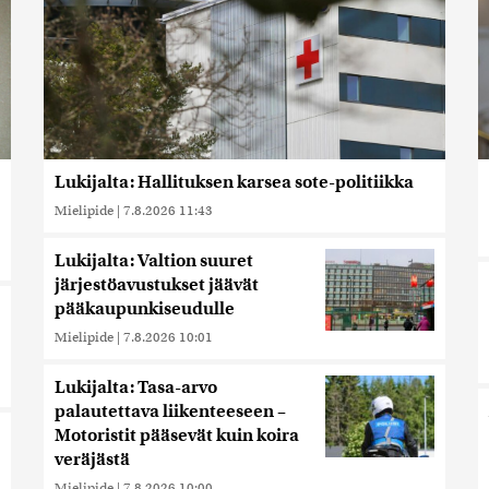
Lukijalta: Hallituksen karsea sote-politiikka
Mielipide
|
7.8.2026 11:43
Lukijalta: Valtion suuret
järjestöavustukset jäävät
pääkaupunkiseudulle
Mielipide
|
7.8.2026 10:01
Lukijalta: Tasa-arvo
palautettava liikenteeseen –
Motoristit pääsevät kuin koira
veräjästä
Mielipide
|
7.8.2026 10:00