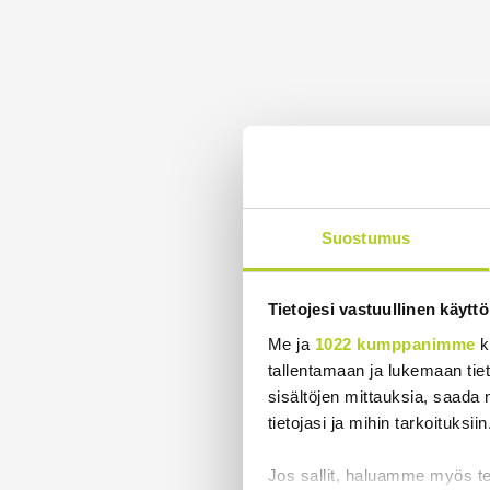
Suostumus
Tietojesi vastuullinen käyttö
Me ja
1022 kumppanimme
k
tallentamaan ja lukemaan tieto
sisältöjen mittauksia, saada 
tietojasi ja mihin tarkoituksiin
Jos sallit, haluamme myös t