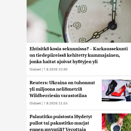
Ehtisitkö kosia sekunnissa? – Karkaussekunti
on tiedepiireissä kehitetty kummajainen,
jonka haitat ajoivat hyötyjen yli
Uutiset
|
7.8.2026 22:30
Reuters: Ukraina on tuhonnut
yli miljoona neliömetriä
Wildberriesin varastotilaa
Uutiset
|
7.8.2026 21:55
Palautitko puistosta löydetyt
pullot tai pakastitko marjat
ennen myyntiä? Verottaja