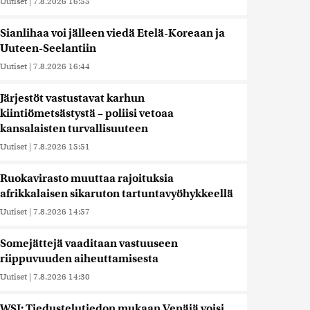
Uutiset
|
7.8.2026 16:55
Sianlihaa voi jälleen viedä Etelä-Koreaan ja
Uuteen-Seelantiin
Uutiset
|
7.8.2026 16:44
Järjestöt vastustavat karhun
kiintiömetsästystä – poliisi vetoaa
kansalaisten turvallisuuteen
Uutiset
|
7.8.2026 15:51
Ruokavirasto muuttaa rajoituksia
afrikkalaisen sikaruton tartuntavyöhykkeellä
Uutiset
|
7.8.2026 14:57
Somejättejä vaaditaan vastuuseen
riippuvuuden aiheuttamisesta
Uutiset
|
7.8.2026 14:30
WSJ: Tiedustelutiedon mukaan Venäjä voisi