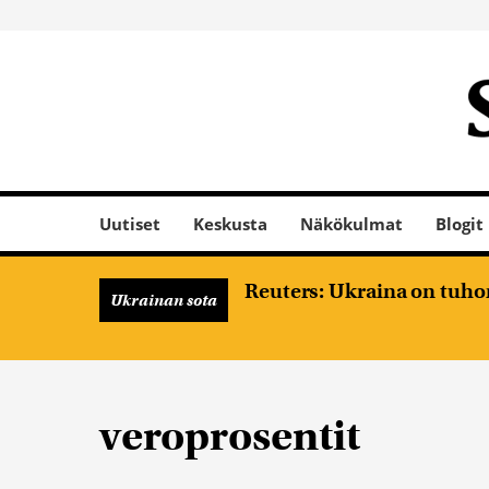
Uutiset
Keskusta
Näkökulmat
Blogit
Reuters: Ukraina on tuhon
Ukrainan sota
veroprosentit