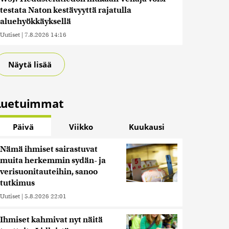
testata Naton kestävyyttä rajatulla
aluehyökkäyksellä
Uutiset
|
7.8.2026 14:16
Näytä lisää
Luetuimmat
Päivä
Viikko
Kuukausi
Nämä ihmiset sairastuvat
muita herkemmin sydän- ja
verisuonitauteihin, sanoo
tutkimus
Uutiset
|
5.8.2026 22:01
Ihmiset kahmivat nyt näitä