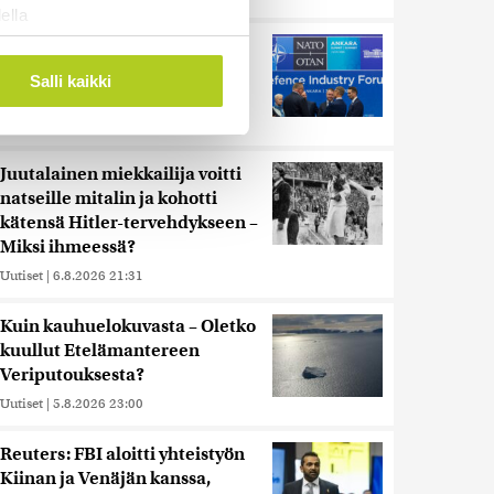
ella
ostaminen)
Murska-arvio: Nato on
vuosikymmenen jäljessä
ossa
. Voit muuttaa
Salli kaikki
Venäjän suorituskyvystä
Uutiset
|
5.8.2026 22:15
 ominaisuuksien tukemiseen
Juutalainen miekkailija voitti
tiikka-alan
natseille mitalin ja kohotti
ietoja muihin tietoihin, joita
kätensä Hitler-tervehdykseen –
 myös siirtää ulkomaille.
Miksi ihmeessä?
Uutiset
|
6.8.2026 21:31
Kuin kauhuelokuvasta – Oletko
kuullut Etelämantereen
Veriputouksesta?
Uutiset
|
5.8.2026 23:00
Reuters: FBI aloitti yhteistyön
Kiinan ja Venäjän kanssa,