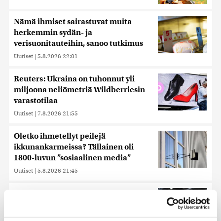
Nämä ihmiset sairastuvat muita
herkemmin sydän- ja
verisuonitauteihin, sanoo tutkimus
Uutiset
|
5.8.2026 22:01
Reuters: Ukraina on tuhonnut yli
miljoona neliömetriä Wildberriesin
varastotilaa
Uutiset
|
7.8.2026 21:55
Oletko ihmetellyt peilejä
ikkunankarmeissa? Tällainen oli
1800-luvun ”sosiaalinen media”
Uutiset
|
5.8.2026 21:45
Keskustan Siika-aho kertoo, mikä
hänestä on Ylen gallupin todellinen
uutinen – ”Kokoomus maksaa siitä