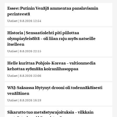
Essee: Putinin Venäjä ammentaa panslavismin
perinteestä
Uutiset
|
9.8.2026 12:54
Historia | Sensaatiolehti piti piilottaa
olympiayleisöltä – oli liian raju myös natseille
itselleen
Uutiset
|
8.8.2026 22:15
Helle kurittaa Pohjois-Koreaa – valtionmedia
kehottaa syömään koiranlihasoppaa
Uutiset
|
8.8.2026 22:06
WSJ: Saksassa löytynyt drooni oli todennäköisesti
venäläinen
Uutiset
|
8.8.2026 16:19
Sikarutto tuo metsästysrajoituksia – vilkkain