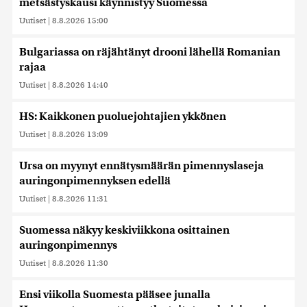
metsästyskausi käynnistyy Suomessa
Uutiset
|
8.8.2026 15:00
Bulgariassa on räjähtänyt drooni lähellä Romanian
rajaa
Uutiset
|
8.8.2026 14:40
HS: Kaikkonen puoluejohtajien ykkönen
Uutiset
|
8.8.2026 13:09
Ursa on myynyt ennätysmäärän pimennyslaseja
auringonpimennyksen edellä
Uutiset
|
8.8.2026 11:31
Suomessa näkyy keskiviikkona osittainen
auringonpimennys
Uutiset
|
8.8.2026 11:30
Ensi viikolla Suomesta pääsee junalla