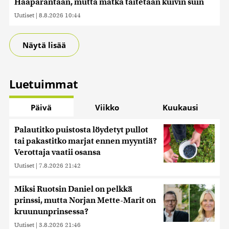
Haaparantaan, mutta matka taitetaan kuivin suin
Uutiset
|
8.8.2026 10:44
Näytä lisää
Luetuimmat
Päivä
Viikko
Kuukausi
Palautitko puistosta löydetyt pullot
tai pakastitko marjat ennen myyntiä?
Verottaja vaatii osansa
Uutiset
|
7.8.2026 21:42
Miksi Ruotsin Daniel on pelkkä
prinssi, mutta Norjan Mette-Marit on
kruununprinsessa?
Uutiset
|
3.8.2026 21:46