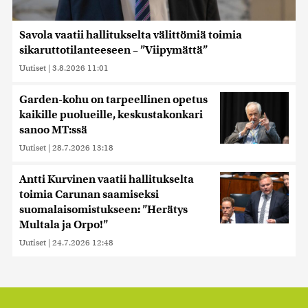
Savola vaatii hallitukselta välittömiä toimia
sikaruttotilanteeseen – ”Viipymättä”
Uutiset
|
3.8.2026 11:01
Garden-kohu on tarpeellinen opetus
kaikille puolueille, keskustakonkari
sanoo MT:ssä
Uutiset
|
28.7.2026 13:18
Antti Kurvinen vaatii hallitukselta
toimia Carunan saamiseksi
suomalaisomistukseen: ”Herätys
Multala ja Orpo!”
Uutiset
|
24.7.2026 12:48