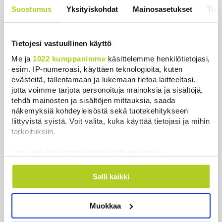
hintaa”
Suostumus
Yksityiskohdat
Mainosasetukset
Tiet
Uutiset
|
6.8.2026 11:56
Tietojesi vastuullinen käyttö
Me ja
1022 kumppanimme
käsittelemme henkilötietojasi,
esim. IP-numeroasi, käyttäen teknologioita, kuten
Uutiset
evästeitä, tallentamaan ja lukemaan tietoa laitteeltasi,
jotta voimme tarjota personoituja mainoksia ja sisältöjä,
tehdä mainosten ja sisältöjen mittauksia, saada
Uusimmat
Luetuimmat
näkemyksiä kohdeyleisöstä sekä tuotekehitykseen
liittyvistä syistä. Voit valita, kuka käyttää tietojasi ja mihin
tarkoituksiin.
Jos sallit, haluamme myös tehdä seuraavia:
Kerätä tietoja maantieteellisestä sijainnistasi,
mahdollisesti muutaman metrin tarkkuudella
Salli kaikki
Tunnistaa laitteesi skannaamalla sen
ominaispiirteitä aktiivisesti (sormenjäljen
Muokkaa
muodostaminen)
Lue lisää siitä, miten henkilötietojasi käsitellään ja miten