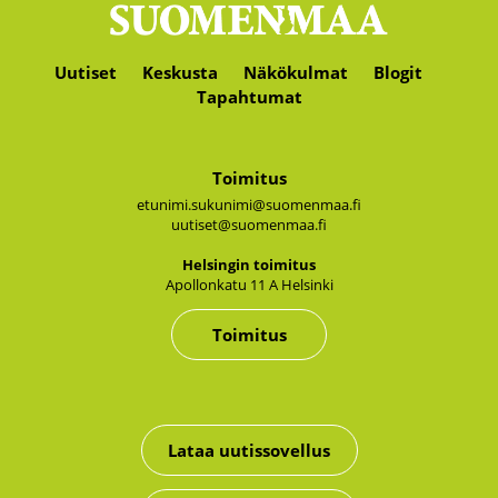
Uutiset
Keskusta
Näkökulmat
Blogit
Tapahtumat
Toimitus
etunimi.sukunimi@suomenmaa.fi
uutiset@suomenmaa.fi
Hel­sin­gin toi­mi­tus
Apol­lon­ka­tu 11 A Hel­sin­ki
Toimitus
Lataa uutissovellus