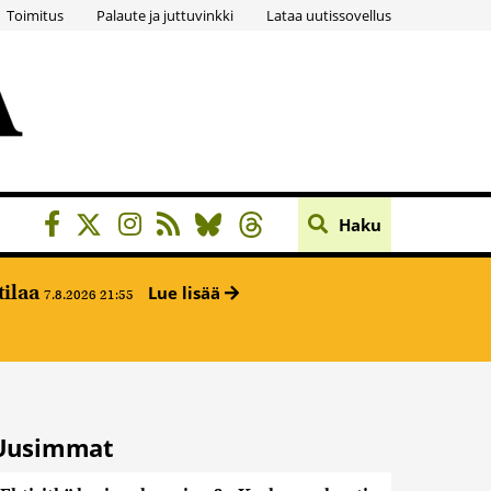
Toimitus
Palaute ja juttuvinkki
Lataa uutissovellus
Haku
tilaa
Lue lisää
7.8.2026 21:55
Uusimmat