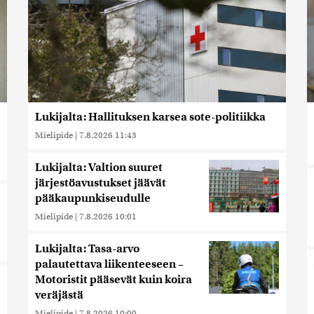
Lukijalta: Hallituksen karsea sote-politiikka
Mielipide
|
7.8.2026 11:43
Lukijalta: Valtion suuret
järjestöavustukset jäävät
pääkaupunkiseudulle
Mielipide
|
7.8.2026 10:01
Lukijalta: Tasa-arvo
palautettava liikenteeseen –
Motoristit pääsevät kuin koira
veräjästä
Mielipide
|
7.8.2026 10:00