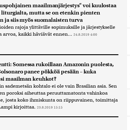
spohjainen maailmanjärjestys" voi kuulostaa
ä liturgialta, mutta se on etenkin pienten
n ja siis myös suomalaisten turva
oiden rajoja ylittäville sopimuksille ja järjestykselle
a arvoa, kaikki häviävät ennen...
24.8.2019 4:00
ti: Somessa rukoillaan Amazonin puolesta,
olsonaro panee pökköä pesään – kuka
isi maailman keuhkot?
 sademetsän kohtalo ei ole vain Brasilian asia. Sen
en poroksi aiheuttaa peruuttamatonta vahinkoa
le, josta koko ihmiskunta on riippuvainen, toimittaja
Lampi kirjoittaa.
23.8.2019 15:15