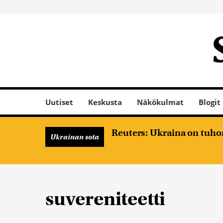
Uutiset
Keskusta
Näkökulmat
Blogit
Reuters: Ukraina on tuhon
Ukrainan sota
suvereniteetti