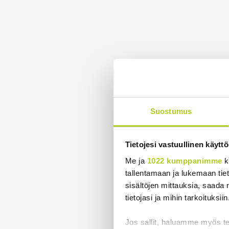
Suostumus
Tietojesi vastuullinen käyttö
Me ja
1022 kumppanimme
k
tallentamaan ja lukemaan tieto
sisältöjen mittauksia, saada 
tietojasi ja mihin tarkoituksiin
Jos sallit, haluamme myös t