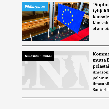
"Sopimu
Pääkirjoitus
tyhjält
kansoje
Kun valti
ei annet
Komment
Ilmastonmuutos
mutta B
pelasta
Amazonin
palamin
ilmastol
Santeri 