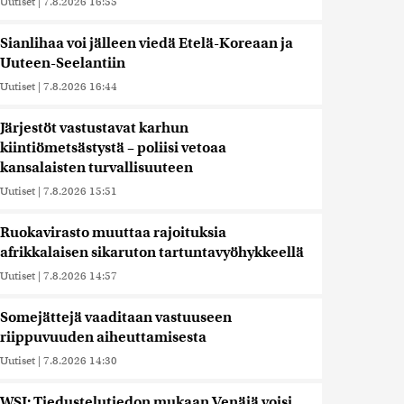
Uutiset
|
7.8.2026 16:55
Sianlihaa voi jälleen viedä Etelä-Koreaan ja
Uuteen-Seelantiin
Uutiset
|
7.8.2026 16:44
Järjestöt vastustavat karhun
kiintiömetsästystä – poliisi vetoaa
kansalaisten turvallisuuteen
Uutiset
|
7.8.2026 15:51
Ruokavirasto muuttaa rajoituksia
afrikkalaisen sikaruton tartuntavyöhykkeellä
Uutiset
|
7.8.2026 14:57
Somejättejä vaaditaan vastuuseen
riippuvuuden aiheuttamisesta
Uutiset
|
7.8.2026 14:30
WSJ: Tiedustelutiedon mukaan Venäjä voisi