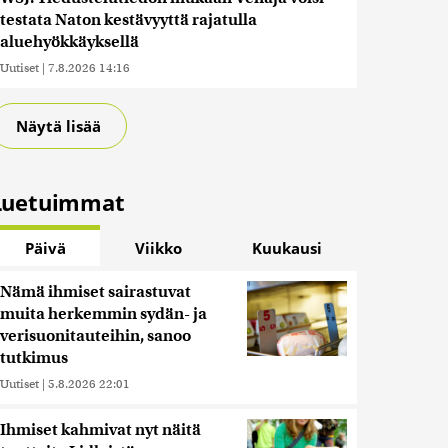
testata Naton kestävyyttä rajatulla
aluehyökkäyksellä
Uutiset
|
7.8.2026 14:16
Näytä lisää
Luetuimmat
Päivä
Viikko
Kuukausi
Nämä ihmiset sairastuvat
muita herkemmin sydän- ja
verisuonitauteihin, sanoo
tutkimus
Uutiset
|
5.8.2026 22:01
Ihmiset kahmivat nyt näitä