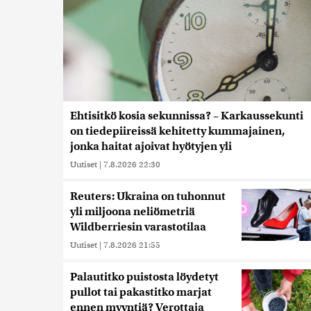
Ehtisitkö kosia sekunnissa? – Karkaussekunti
on tiedepiireissä kehitetty kummajainen,
jonka haitat ajoivat hyötyjen yli
Uutiset
|
7.8.2026 22:30
Reuters: Ukraina on tuhonnut
yli miljoona neliömetriä
Wildberriesin varastotilaa
Uutiset
|
7.8.2026 21:55
Palautitko puistosta löydetyt
pullot tai pakastitko marjat
ennen myyntiä? Verottaja