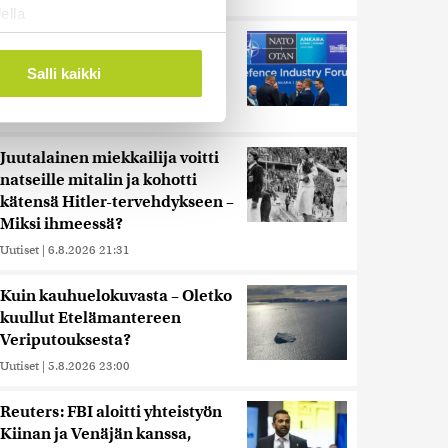
ella
ostaminen)
Murska-arvio: Nato on
vuosikymmenen jäljessä
ossa
. Voit muuttaa
Salli kaikki
Venäjän suorituskyvystä
Uutiset
|
5.8.2026 22:15
 ominaisuuksien tukemiseen
Juutalainen miekkailija voitti
tiikka-alan
natseille mitalin ja kohotti
ietoja muihin tietoihin, joita
kätensä Hitler-tervehdykseen –
 myös siirtää ulkomaille.
Miksi ihmeessä?
Uutiset
|
6.8.2026 21:31
Kuin kauhuelokuvasta – Oletko
kuullut Etelämantereen
Veriputouksesta?
Uutiset
|
5.8.2026 23:00
Reuters: FBI aloitti yhteistyön
Kiinan ja Venäjän kanssa,