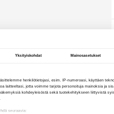
Yksityiskohdat
Mainosasetukset
äsittelemme henkilötietojasi, esim. IP-numeroasi, käyttäen teknol
a laitteeltasi, jotta voimme tarjota personoituja mainoksia ja sis
näkemyksiä kohdeyleisöstä sekä tuotekehitykseen liittyvistä syist
.
ehdä seuraavia: