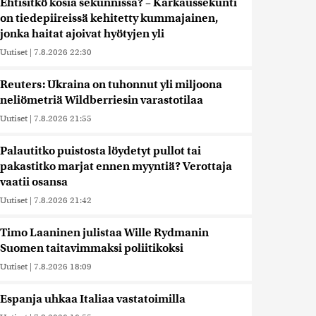
Ehtisitkö kosia sekunnissa? – Karkaussekunti
on tiedepiireissä kehitetty kummajainen,
jonka haitat ajoivat hyötyjen yli
Uutiset
|
7.8.2026 22:30
Reuters: Ukraina on tuhonnut yli miljoona
neliömetriä Wildberriesin varastotilaa
Uutiset
|
7.8.2026 21:55
Palautitko puistosta löydetyt pullot tai
pakastitko marjat ennen myyntiä? Verottaja
vaatii osansa
Uutiset
|
7.8.2026 21:42
Timo Laaninen julistaa Wille Rydmanin
Suomen taitavimmaksi poliitikoksi
Uutiset
|
7.8.2026 18:09
Espanja uhkaa Italiaa vastatoimilla