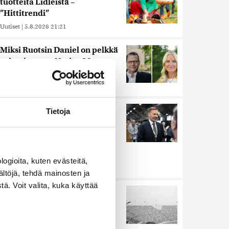
tuotteita Lidleistä –
”Hittitrendi”
Uutiset
|
5.8.2026 21:21
Miksi Ruotsin Daniel on pelkkä
prinssi, mutta Norjan Mette-
Marit on kruununprinsessa?
Uutiset
|
3.8.2026 21:46
Keskustan Siika-aho kertoo,
Tietoja
mikä hänestä on Ylen gallupin
todellinen uutinen –
”Kokoomus maksaa siitä
hintaa”
ogioita, kuten evästeitä,
Uutiset
|
6.8.2026 11:56
ältöjä, tehdä mainosten ja
ä. Voit valita, kuka käyttää
Harva tajusi Hitlerin
olympialaisissa, mitä pinnan
alla kyti
Uutiset
|
5.8.2026 21:41