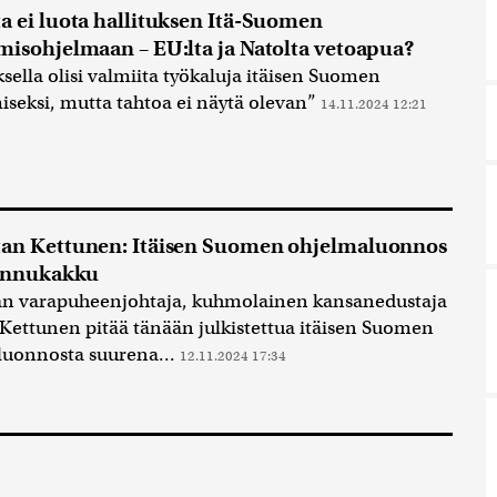
a ei luota hallituksen Itä-Suomen
misohjelmaan – EU:lta ja Natolta vetoapua?
ksella olisi valmiita työkaluja itäisen Suomen
iseksi, mutta tahtoa ei näytä olevan”
14.11.2024 12:21
tan Kettunen: Itäisen Suomen ohjelmaluonnos
pannukakku
an varapuheenjohtaja, kuhmolainen kansanedustaja
ettunen pitää tänään julkistettua itäisen Suomen
luonnosta suurena...
12.11.2024 17:34