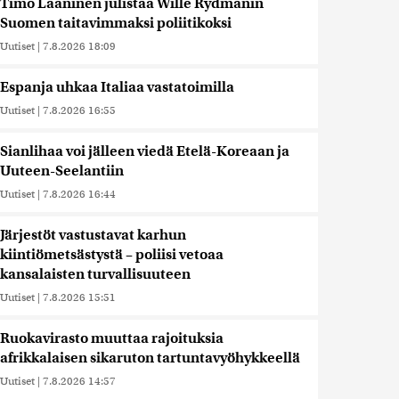
Timo Laaninen julistaa Wille Rydmanin
Suomen taitavimmaksi poliitikoksi
Uutiset
|
7.8.2026 18:09
Espanja uhkaa Italiaa vastatoimilla
Uutiset
|
7.8.2026 16:55
Sianlihaa voi jälleen viedä Etelä-Koreaan ja
Uuteen-Seelantiin
Uutiset
|
7.8.2026 16:44
Järjestöt vastustavat karhun
kiintiömetsästystä – poliisi vetoaa
kansalaisten turvallisuuteen
Uutiset
|
7.8.2026 15:51
Ruokavirasto muuttaa rajoituksia
afrikkalaisen sikaruton tartuntavyöhykkeellä
Uutiset
|
7.8.2026 14:57