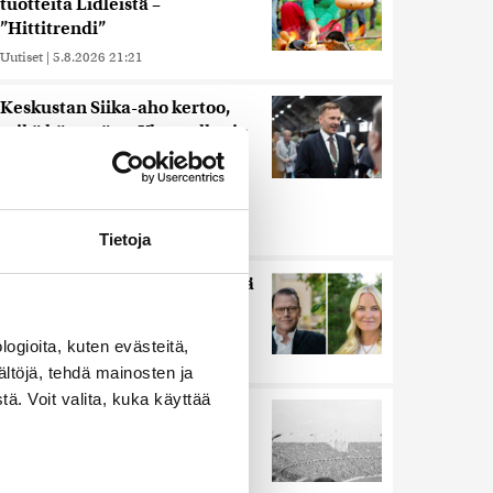
tuotteita Lidleistä –
”Hittitrendi”
Uutiset
|
5.8.2026 21:21
Keskustan Siika-aho kertoo,
mikä hänestä on Ylen gallupin
todellinen uutinen –
”Kokoomus maksaa siitä
hintaa”
Uutiset
|
6.8.2026 11:56
Tietoja
Miksi Ruotsin Daniel on pelkkä
prinssi, mutta Norjan Mette-
Marit on kruununprinsessa?
ogioita, kuten evästeitä,
Uutiset
|
3.8.2026 21:46
ältöjä, tehdä mainosten ja
ä. Voit valita, kuka käyttää
Harva tajusi Hitlerin
olympialaisissa, mitä pinnan
alla kyti
Uutiset
|
5.8.2026 21:41