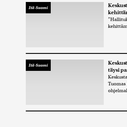
Keskust
Itä-Suomi
kehittä
”Hallitu
kehittäm
Keskus
Itä-Suomi
täysi 
Keskust
Tuomas K
ohjelma