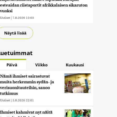
esteaidan riistaportit afrikkalaisen sikaruton
vuoksi
Uutiset
|
7.8.2026 12:03
Näytä lisää
Luetuimmat
Päivä
Viikko
Kuukausi
Nämä ihmiset sairastuvat
muita herkemmin sydän- ja
verisuonitauteihin, sanoo
tutkimus
Uutiset
|
5.8.2026 22:01
Ihmiset kahmivat nyt näitä