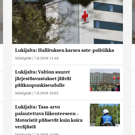
Lukijalta: Hallituksen karsea sote-politiikka
Mielipide
|
7.8.2026 11:43
Lukijalta: Valtion suuret
järjestöavustukset jäävät
pääkaupunkiseudulle
Mielipide
|
7.8.2026 10:01
Lukijalta: Tasa-arvo
palautettava liikenteeseen –
Motoristit pääsevät kuin koira
veräjästä
Mielipide
|
7.8.2026 10:00