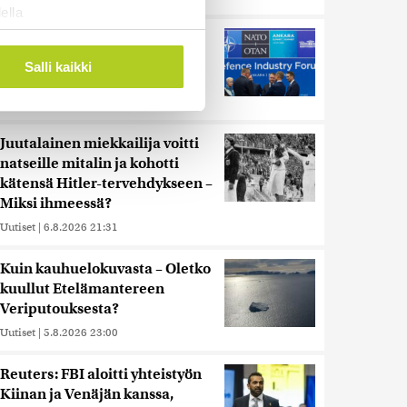
ella
ostaminen)
Murska-arvio: Nato on
vuosikymmenen jäljessä
ossa
. Voit muuttaa
Salli kaikki
Venäjän suorituskyvystä
Uutiset
|
5.8.2026 22:15
 ominaisuuksien tukemiseen
Juutalainen miekkailija voitti
tiikka-alan
natseille mitalin ja kohotti
ietoja muihin tietoihin, joita
kätensä Hitler-tervehdykseen –
 myös siirtää ulkomaille.
Miksi ihmeessä?
Uutiset
|
6.8.2026 21:31
Kuin kauhuelokuvasta – Oletko
kuullut Etelämantereen
Veriputouksesta?
Uutiset
|
5.8.2026 23:00
Reuters: FBI aloitti yhteistyön
Kiinan ja Venäjän kanssa,