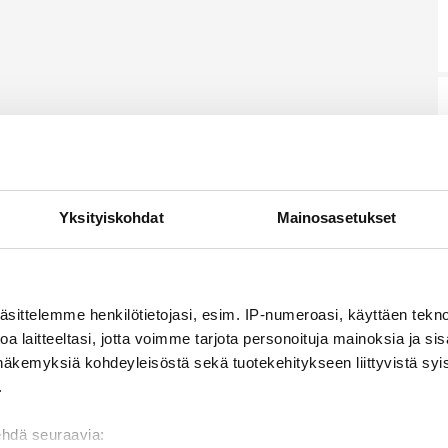
Yksityiskohdat
Mainosasetukset
äsittelemme henkilötietojasi, esim. IP-numeroasi, käyttäen teknol
a laitteeltasi, jotta voimme tarjota personoituja mainoksia ja sis
näkemyksiä kohdeyleisöstä sekä tuotekehitykseen liittyvistä syist
.
ehdä seuraavia: