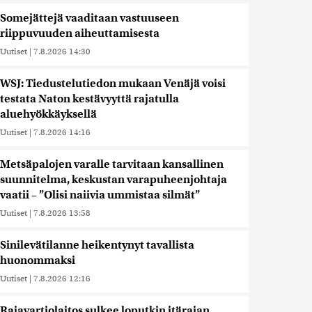
Somejättejä vaaditaan vastuuseen
riippuvuuden aiheuttamisesta
Uutiset
|
7.8.2026 14:30
WSJ: Tiedustelutiedon mukaan Venäjä voisi
testata Naton kestävyyttä rajatulla
aluehyökkäyksellä
Uutiset
|
7.8.2026 14:16
Metsäpalojen varalle tarvitaan kansallinen
suunnitelma, keskustan varapuheenjohtaja
vaatii – ”Olisi naiivia ummistaa silmät”
Uutiset
|
7.8.2026 13:58
Sinilevätilanne heikentynyt tavallista
huonommaksi
Uutiset
|
7.8.2026 12:16
Rajavartiolaitos sulkee loputkin itärajan