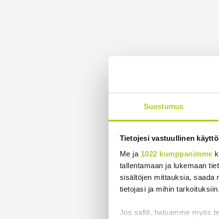
Suostumus
Tietojesi vastuullinen käyttö
Me ja
1022 kumppanimme
k
tallentamaan ja lukemaan tieto
sisältöjen mittauksia, saada 
tietojasi ja mihin tarkoituksiin
Jos sallit, haluamme myös t