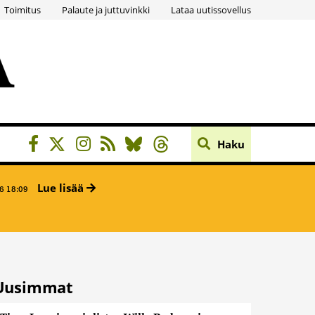
Toimitus
Palaute ja juttuvinkki
Lataa uutissovellus
Haku
Lue lisää
6 18:09
Uusimmat