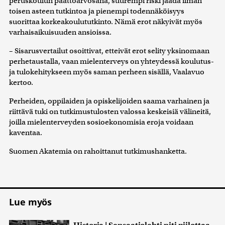
peruskoulun päättöarvosana, suurempi riski jäädä ilman
toisen asteen tutkintoa ja pienempi todennäköisyys
suorittaa korkeakoulututkinto. Nämä erot näkyivät myös
varhaisaikuisuuden ansioissa.
– Sisarusvertailut osoittivat, etteivät erot selity yksinomaan
perhetaustalla, vaan mielenterveys on yhteydessä koulutus-
ja tulokehitykseen myös saman perheen sisällä, Vaalavuo
kertoo.
Perheiden, oppilaiden ja opiskelijoiden saama varhainen ja
riittävä tuki on tutkimustulosten valossa keskeisiä välineitä,
joilla mielenterveyden sosioekonomisia eroja voidaan
kaventaa.
Suomen Akatemia on rahoittanut tutkimushanketta.
Lue myös