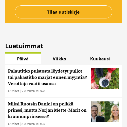
Luetuimmat
Päivä
Viikko
Kuukausi
Palautitko puistosta löydetyt pullot
tai pakastitko marjat ennen myyntiä?
Verottaja vaatii osansa
Uutiset
|
7.8.2026 21:42
Miksi Ruotsin Daniel on pelkkä
prinssi, mutta Norjan Mette-Marit on
kruununprinsessa?
Uutiset
|
3.8.2026 21:46