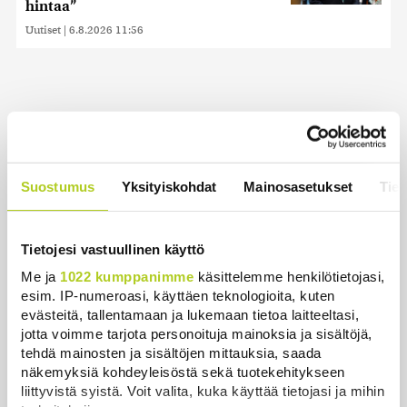
hintaa”
Uutiset
|
6.8.2026 11:56
Uusimmat
Historia | Sensaatiolehti piti piilottaa
Suostumus
Yksityiskohdat
Mainosasetukset
Tiet
olympiayleisöltä – oli liian raju myös natseille
itselleen
Uutiset
|
8.8.2026 22:15
Tietojesi vastuullinen käyttö
Me ja
1022 kumppanimme
käsittelemme henkilötietojasi,
Helle kurittaa Pohjois-Koreaa – valtionmedia
esim. IP-numeroasi, käyttäen teknologioita, kuten
kehottaa syömään koiranlihasoppaa
evästeitä, tallentamaan ja lukemaan tietoa laitteeltasi,
Uutiset
|
8.8.2026 22:06
jotta voimme tarjota personoituja mainoksia ja sisältöjä,
tehdä mainosten ja sisältöjen mittauksia, saada
WSJ: Saksassa löytynyt drooni oli todennäköisesti
näkemyksiä kohdeyleisöstä sekä tuotekehitykseen
venäläinen
liittyvistä syistä. Voit valita, kuka käyttää tietojasi ja mihin