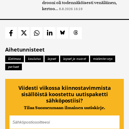
drooni oli todennäköisesti venäläinen,
kertoo...
8.8.2026 16:19
Aihetunnisteet
Kotimaa
koulutus
lapset
lapset ja nuoret
mielenterveys
perheet
Viidesti viikossa kiinnostavimmista
sisällöistä koostettu uutispaketti
sähköpostiisi?
Tilaa Suomenmaan ilmainen uutiskirje.