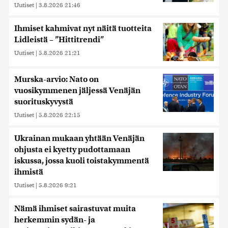
Uutiset
|
3.8.2026 21:46
Ihmiset kahmivat nyt näitä tuotteita
Lidleistä – ”Hittitrendi”
Uutiset
|
5.8.2026 21:21
Murska-arvio: Nato on
vuosikymmenen jäljessä Venäjän
suorituskyvystä
Uutiset
|
5.8.2026 22:15
Ukrainan mukaan yhtään Venäjän
ohjusta ei kyetty pudottamaan
iskussa, jossa kuoli toistakymmentä
ihmistä
Uutiset
|
5.8.2026 9:21
Nämä ihmiset sairastuvat muita
herkemmin sydän- ja