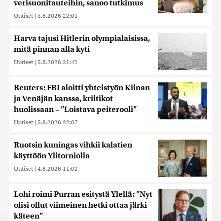
verisuonitauteihin, sanoo tutkimus
Uutiset
|
5.8.2026 22:01
Harva tajusi Hitlerin olympialaisissa,
mitä pinnan alla kyti
Uutiset
|
5.8.2026 21:41
Reuters: FBI aloitti yhteistyön Kiinan
ja Venäjän kanssa, kriitikot
huolissaan – ”Loistava peiterooli”
Uutiset
|
5.8.2026 22:07
Ruotsin kuningas vihkii kalatien
käyttöön Ylitorniolla
Uutiset
|
4.8.2026 11:02
Lohi roimi Purran esitystä Ylellä: ”Nyt
olisi ollut viimeinen hetki ottaa järki
käteen”