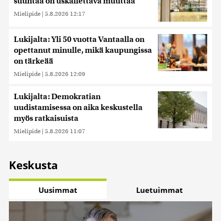
suuntaa on uskallettava muuttaa
Mielipide
|
5.8.2026 12:17
Lukijalta: Yli 50 vuotta Vantaalla on
opettanut minulle, mikä kaupungissa
on tärkeää
Mielipide
|
5.8.2026 12:09
Lukijalta: Demokratian
uudistamisessa on aika keskustella
myös ratkaisuista
Mielipide
|
5.8.2026 11:07
Keskusta
Uusimmat
Luetuimmat