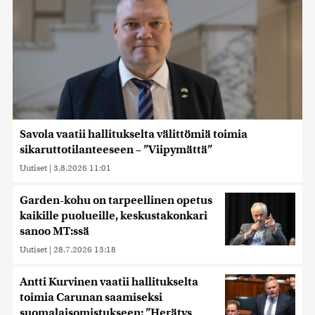
Savola vaatii hallitukselta välittömiä toimia
sikaruttotilanteeseen – ”Viipymättä”
Uutiset
|
3.8.2026 11:01
Garden-kohu on tarpeellinen opetus
kaikille puolueille, keskustakonkari
sanoo MT:ssä
Uutiset
|
28.7.2026 13:18
Antti Kurvinen vaatii hallitukselta
toimia Carunan saamiseksi
suomalaisomistukseen: ”Herätys