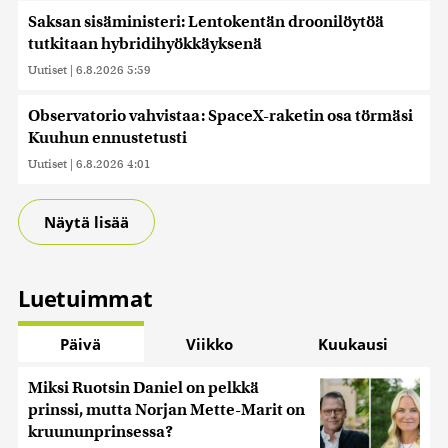
Saksan sisäministeri: Lentokentän droonilöytöä
tutkitaan hybridihyökkäyksenä
Uutiset
|
6.8.2026 5:59
Observatorio vahvistaa: SpaceX-raketin osa törmäsi
Kuuhun ennustetusti
Uutiset
|
6.8.2026 4:01
Näytä lisää
Luetuimmat
Päivä
Viikko
Kuukausi
Miksi Ruotsin Daniel on pelkkä
prinssi, mutta Norjan Mette-Marit on
kruununprinsessa?