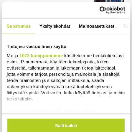
Uutiset
|
5.8.2026 14:40
Kuin kauhuelokuvasta – Oletko
kuullut Etelämantereen
Suostumus
Yksityiskohdat
Mainosasetukset
Tiet
Veriputouksesta?
Uutiset
|
5.8.2026 23:00
Tietojesi vastuullinen käyttö
Me ja
1022 kumppanimme
käsittelemme henkilötietojasi,
esim. IP-numeroasi, käyttäen teknologioita, kuten
evästeitä, tallentamaan ja lukemaan tietoa laitteeltasi,
Uutiset
jotta voimme tarjota personoituja mainoksia ja sisältöjä,
tehdä mainosten ja sisältöjen mittauksia, saada
näkemyksiä kohdeyleisöstä sekä tuotekehitykseen
Uusimmat
Luetuimmat
liittyvistä syistä. Voit valita, kuka käyttää tietojasi ja mihin
tarkoituksiin.
Jos sallit, haluamme myös tehdä seuraavia:
Kerätä tietoja maantieteellisestä sijainnistasi,
mahdollisesti muutaman metrin tarkkuudella
Salli kaikki
Tunnistaa laitteesi skannaamalla sen