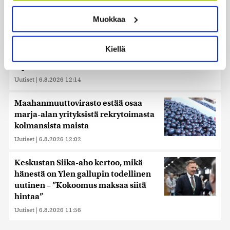
ominaispiirteitä aktiivisesti (sormenjäljen
Muokkaa
muodostaminen)
Lue lisää siitä, miten henkilötietojasi käsitellään ja miten
voit määrittää asetuksesi
tiedot-osiossa
. Voit muuttaa
Kiellä
suostumustasi tai peruuttaa sen milloin vain
Pohjois-Korea ampui tunnistamattoman ammuksen
evästeilmoituksessa.
Japaninmerelle
Uutiset
|
6.8.2026 12:14
Käytämme evästeitä tarjoamamme sisällön ja mainosten
räätälöimiseen, sosiaalisen median ominaisuuksien
Maahanmuuttovirasto estää osaa
tukemiseen ja kävijämäärämme analysoimiseen. Lisäksi
marja-alan yrityksistä rekrytoimasta
jaamme sosiaalisen median, mainosalan ja analytiikka-
kolmansista maista
alan kumppaneillemme tietoja siitä, miten käytät
Uutiset
|
6.8.2026 12:02
sivustoamme. Kumppanimme voivat yhdistää näitä
tietoja muihin tietoihin, joita olet antanut heille tai joita on
kerätty, kun olet käyttänyt heidän palvelujaan. Tietoja
Keskustan Siika-aho kertoo, mikä
saatetaan myös siirtää ulkomaille.
hänestä on Ylen gallupin todellinen
uutinen – ”Kokoomus maksaa siitä
hintaa”
Uutiset
|
6.8.2026 11:56