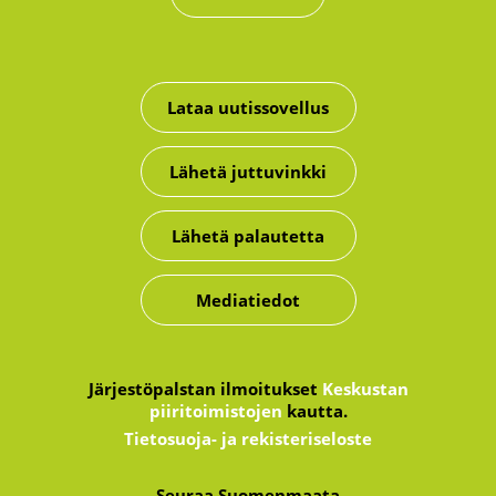
Lataa uutissovellus
Lähetä juttuvinkki
Lähetä palautetta
Mediatiedot
Järjestöpalstan ilmoitukset
Keskustan
piiritoimistojen
kautta.
Tietosuoja- ja rekisteriseloste
Seuraa Suomenmaata