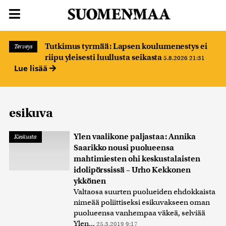
Tutkimus tyrmää: Lapsen koulumenestys ei
Terveys
riipu yleisesti luullusta seikasta
5.8.2026 21:31
Lue lisää
esikuva
Ylen vaalikone paljastaa: Annika
Keskusta
Saarikko nousi puolueensa
mahtimiesten ohi keskustalaisten
idolipörssissä – Urho Kekkonen
ykkönen
Valtaosa suurten puolueiden ehdokkaista
nimeää poliittiseksi esikuvakseen oman
puolueensa vanhempaa väkeä, selviää
Ylen...
25.3.2019 9:17