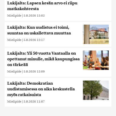
Lukijalta: Lapsen kesän arvo ei riipu
matkakohteesta
Mielipide
|
5.8.2026 15:02
Lukijalta: Kun uudistus ei toimi,
suuntaa on uskallettava muuttaa
Mielipide
|
5.8.2026 12:17
Lukijalta: Yli 50 vuotta Vantaalla on
opettanut minulle, mikä kaupungissa
on tärkeää
Mielipide
|
5.8.2026 12:09
Lukijalta: Demokratian
uudistamisessa on aika keskustella
myös ratkaisuista
Mielipide
|
5.8.2026 11:07