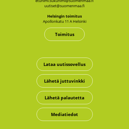
etunimi.sukunimi@suomenmaa.fi
uutiset@suomenmaa.fi
Hel­sin­gin toi­mi­tus
Apol­lon­ka­tu 11 A Hel­sin­ki
Toimitus
Lataa uutissovellus
Lähetä juttuvinkki
Lähetä palautetta
Mediatiedot