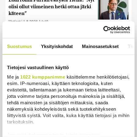
Lohi roimi Purran esitystä Ylellä: ”Nyt
olisi ollut viimeinen hetki ottaa järki
käteen”
Uutiset
|
5.8.2026 14:40
Nämä ihmiset sairastuvat muita
herkemmin sydän- ja
Suostumus
Yksityiskohdat
Mainosasetukset
Tiet
verisuonitauteihin, sanoo tutkimus
Uutiset
|
5.8.2026 22:01
Tietojesi vastuullinen käyttö
Hammashoidon Kela-korvaukset
Me ja
1022 kumppanimme
käsittelemme henkilötietojasi,
valuivat hyvätuloisille – Kemppi:
esim. IP-numeroasi, käyttäen teknologioita, kuten
Kansaa johdettiin harhaan
evästeitä, tallentamaan ja lukemaan tietoa laitteeltasi,
Uutiset
|
4.8.2026 14:39
jotta voimme tarjota personoituja mainoksia ja sisältöjä,
tehdä mainosten ja sisältöjen mittauksia, saada
näkemyksiä kohdeyleisöstä sekä tuotekehitykseen
liittyvistä syistä. Voit valita, kuka käyttää tietojasi ja mihin
tarkoituksiin.
Uutiset
Jos sallit, haluamme myös tehdä seuraavia: