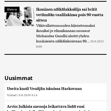
Ikoninen nälkälakkoilija sai britit
Historia
vetämään vaalilakinsa pois 90 vuotta
sitten
Väkivallattomuuden kiistattomaksi
ikoniksi jo elinaikanaan noussut
Mohandas Gandhi aloitti yhden
kuuluisista nälkälakoistaan 90...
20.9.2022
8:00
Uusimmat
Useita kuoli Venäjän iskuissa Harkovaan
Uutiset
|
6.8.2026 9:14
Arvio: Julkisia menoja leikattava lisää ensi