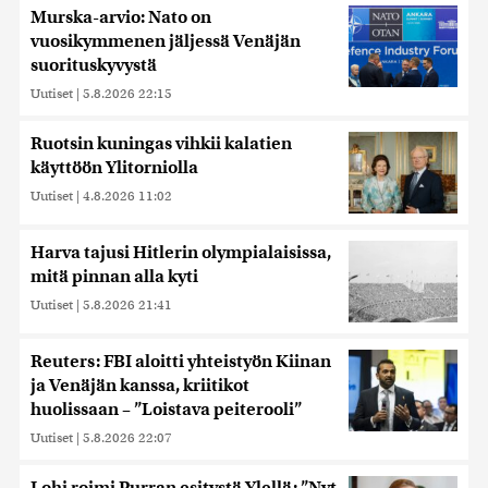
Murska-arvio: Nato on
vuosikymmenen jäljessä Venäjän
suorituskyvystä
Uutiset
|
5.8.2026 22:15
Ruotsin kuningas vihkii kalatien
käyttöön Ylitorniolla
Uutiset
|
4.8.2026 11:02
Harva tajusi Hitlerin olympialaisissa,
mitä pinnan alla kyti
Uutiset
|
5.8.2026 21:41
Reuters: FBI aloitti yhteistyön Kiinan
ja Venäjän kanssa, kriitikot
huolissaan – ”Loistava peiterooli”
Uutiset
|
5.8.2026 22:07