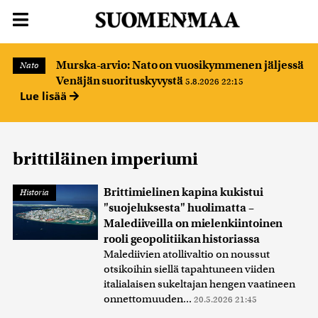
Murska-arvio: Nato on vuosikymmenen jäljessä
Nato
Venäjän suorituskyvystä
5.8.2026 22:15
Lue lisää
brittiläinen imperiumi
Brittimielinen kapina kukistui
Historia
"suojeluksesta" huolimatta –
Malediiveilla on mielenkiintoinen
rooli geopolitiikan historiassa
Malediivien atollivaltio on noussut
otsikoihin siellä tapahtuneen viiden
italialaisen sukeltajan hengen vaatineen
onnettomuuden...
20.5.2026 21:45