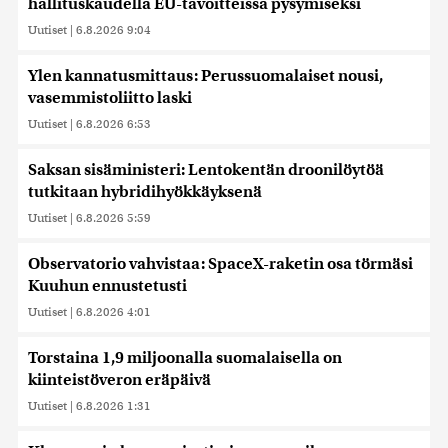
hallituskaudella EU-tavoitteissa pysymiseksi
Uutiset
|
6.8.2026 9:04
Ylen kannatusmittaus: Perussuomalaiset nousi,
vasemmistoliitto laski
Uutiset
|
6.8.2026 6:53
Saksan sisäministeri: Lentokentän droonilöytöä
tutkitaan hybridihyökkäyksenä
Uutiset
|
6.8.2026 5:59
Observatorio vahvistaa: SpaceX-raketin osa törmäsi
Kuuhun ennustetusti
Uutiset
|
6.8.2026 4:01
Torstaina 1,9 miljoonalla suomalaisella on
kiinteistöveron eräpäivä
Uutiset
|
6.8.2026 1:31