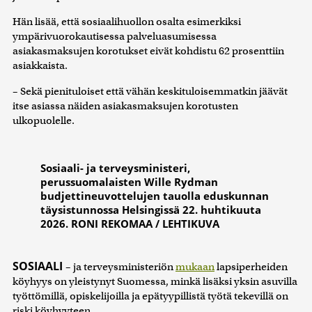
Hän lisää, että sosiaalihuollon osalta esimerkiksi
ympärivuorokautisessa palveluasumisessa
asiakasmaksujen korotukset eivät kohdistu 62 prosenttiin
asiakkaista.
– Sekä pienituloiset että vähän keskituloisemmatkin jäävät
itse asiassa näiden asiakasmaksujen korotusten
ulkopuolelle.
Sosiaali- ja terveysministeri,
perussuomalaisten Wille Rydman
budjettineuvottelujen tauolla eduskunnan
täysistunnossa Helsingissä 22. huhtikuuta
2026. RONI REKOMAA / LEHTIKUVA
SOSIAALI
– ja terveysministeriön
mukaan
lapsiperheiden
köyhyys on yleistynyt Suomessa, minkä lisäksi yksin asuvilla
työttömillä, opiskelijoilla ja epätyypillistä työtä tekevillä on
riski köyhyyteen.