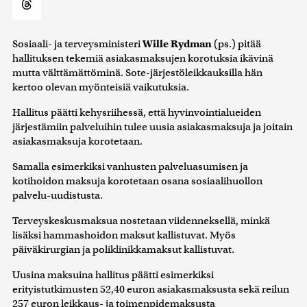
Sosiaali- ja terveysministeri
Wille Rydman
(ps.) pitää
hallituksen tekemiä asiakasmaksujen korotuksia ikävinä
mutta välttämättöminä. Sote-järjestöleikkauksilla hän
kertoo olevan myönteisiä vaikutuksia.
Hallitus päätti kehysriihessä, että hyvinvointialueiden
järjestämiin palveluihin tulee uusia asiakasmaksuja ja joitain
asiakasmaksuja korotetaan.
Samalla esimerkiksi vanhusten palveluasumisen ja
kotihoidon maksuja korotetaan osana sosiaalihuollon
palvelu-uudistusta.
Terveyskeskusmaksua nostetaan viidenneksellä, minkä
lisäksi hammashoidon maksut kallistuvat. Myös
päiväkirurgian ja poliklinikkamaksut kallistuvat.
Uusina maksuina hallitus päätti esimerkiksi
erityistutkimusten 52,40 euron asiakasmaksusta sekä reilun
257 euron leikkaus- ja toimenpidemaksusta