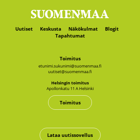
Uutiset
Keskusta
Näkökulmat
Blogit
Tapahtumat
Toimitus
etunimi.sukunimi@suomenmaa.fi
uutiset@suomenmaa.fi
Hel­sin­gin toi­mi­tus
Apol­lon­ka­tu 11 A Hel­sin­ki
Toimitus
Lataa uutissovellus