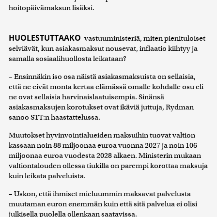
hoitopäivämaksun lisäksi.
HUOLESTUTTAAKO
vastuuministeriä, miten pienituloiset
selviävät, kun asiakasmaksut nousevat, inflaatio kiihtyy ja
samalla sosiaalihuollosta leikataan?
– Ensinnäkin iso osa näistä asiakasmaksuista on sellaisia,
että ne eivät monta kertaa elämässä omalle kohdalle osu eli
ne ovat sellaisia harvinaislaatuisempia. Sinänsä
asiakasmaksujen korotukset ovat ikäviä juttuja, Rydman
sanoo STT:n haastattelussa.
Muutokset hyvinvointialueiden maksuihin tuovat valtion
kassaan noin 88 miljoonaa euroa vuonna 2027 ja noin 106
miljoonaa euroa vuodesta 2028 alkaen. Ministerin mukaan
valtiontalouden ollessa tiukilla on parempi korottaa maksuja
kuin leikata palveluista.
– Uskon, että ihmiset mieluummin maksavat palvelusta
muutaman euron enemmän kuin että sitä palvelua ei olisi
julkisella puolella ollenkaan saatavissa.