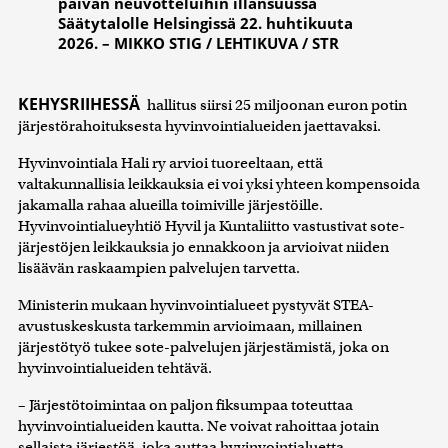
päivän neuvotteluihin illansuussa
Säätytalolle Helsingissä 22. huhtikuuta
2026. – MIKKO STIG / LEHTIKUVA / STR
KEHYSRIIHESSÄ
hallitus siirsi 25 miljoonan euron potin
järjestörahoituksesta hyvinvointialueiden jaettavaksi.
Hyvinvointiala Hali ry arvioi tuoreeltaan, että
valtakunnallisia leikkauksia ei voi yksi yhteen kompensoida
jakamalla rahaa alueilla toimiville järjestöille.
Hyvinvointialueyhtiö Hyvil ja Kuntaliitto vastustivat sote-
järjestöjen leikkauksia jo ennakkoon ja arvioivat niiden
lisäävän raskaampien palvelujen tarvetta.
Ministerin mukaan hyvinvointialueet pystyvät STEA-
avustuskeskusta tarkemmin arvioimaan, millainen
järjestötyö tukee sote-palvelujen järjestämistä, joka on
hyvinvointialueiden tehtävä.
– Järjestötoimintaa on paljon fiksumpaa toteuttaa
hyvinvointialueiden kautta. Ne voivat rahoittaa jotain
sellaista järjestöä, joka auttaa hyvinvointialuetta