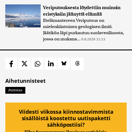
Veriputouksesta löydettiin muinoin
eristyksiin jäänyttä elämää
Etelämantereen Veriputous on
mielenkiintoinen geologinen ilmiö.
Jäätikön läpi purkautuu suolavesiliuosta,
jossa on mukana...
6.8.2026 21:15
Aihetunnisteet
Politiikka
Viidesti viikossa kiinnostavimmista
sisällöistä koostettu uutispaketti
sähköpostiisi?