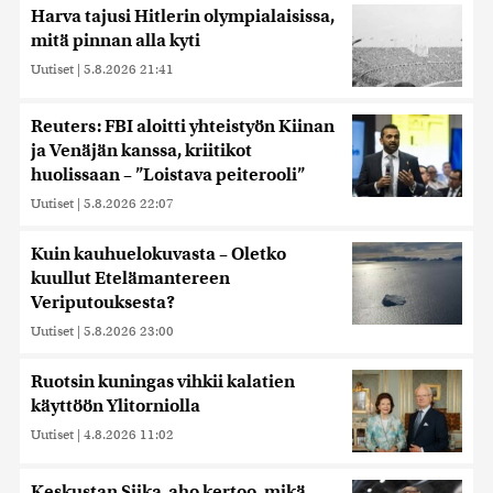
tietoja muihin tietoihin, joita olet antanut heille tai joita on
Harva tajusi Hitlerin olympialaisissa,
kerätty, kun olet käyttänyt heidän palvelujaan. Tietoja
mitä pinnan alla kyti
saatetaan myös siirtää ulkomaille.
Uutiset
|
5.8.2026 21:41
Reuters: FBI aloitti yhteistyön Kiinan
ja Venäjän kanssa, kriitikot
huolissaan – ”Loistava peiterooli”
Uutiset
|
5.8.2026 22:07
Kuin kauhuelokuvasta – Oletko
kuullut Etelämantereen
Veriputouksesta?
Uutiset
|
5.8.2026 23:00
Ruotsin kuningas vihkii kalatien
käyttöön Ylitorniolla
Uutiset
|
4.8.2026 11:02
Keskustan Siika-aho kertoo, mikä