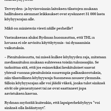
Terveyden- ja hyvinvoinnin laitoksen tilastojen mukaan
hallituksen aiemmat leikkaukset ovat sysänneet 31 000 lasta
köyhyysrajan alle.
Mikä on ministerin viesti näille perheille?
Vastauksensa aluksi Rydman huomauttaa, että THL:n
luvussa ei ole arvioitu käyttäytymis- tai dynaamisia
vaikutuksia.
– Pienituloisuutta, tai missä kulkee köyhyyden raja, mitataan
mediaanitulon mukaan suhteessa toisiin tulonsaajiin. Se
tarkoittaa sitä, että jos esimerkiksi keskituloiset saavat
yhtenä vuonna pienituloisia suurempia palkankorotuksia,
niin tilastollinen köyhyysraja Suomessa nousee ylemmäs.
Silloin köyhyysrajan alle voi jäädä väkeä, jonka tulot sinänsä
eivät ole pienentyneet tai ne ovat saattaneet jopa
aavistuksen kasvaa.
Rydman myöntää kuitenkin, että lapsiperheköyhyys ”voi
sinänsä olla lisääntynyt”.