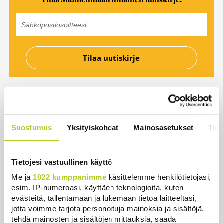
Tilaa Suomenmaan ilmainen uutiskirje.
Luetuimmat
Suostumus
Yksityiskohdat
Mainosasetukset
Tiet
Päivä
Viikko
Kuukausi
Miksi Ruotsin Daniel on pelkkä
Tietojesi vastuullinen käyttö
prinssi, mutta Norjan Mette-Marit on
Me ja
1022 kumppanimme
käsittelemme henkilötietojasi,
kruununprinsessa?
esim. IP-numeroasi, käyttäen teknologioita, kuten
Uutiset
|
3.8.2026 21:46
evästeitä, tallentamaan ja lukemaan tietoa laitteeltasi,
jotta voimme tarjota personoituja mainoksia ja sisältöjä,
tehdä mainosten ja sisältöjen mittauksia, saada
Ihmiset kahmivat nyt näitä tuotteita