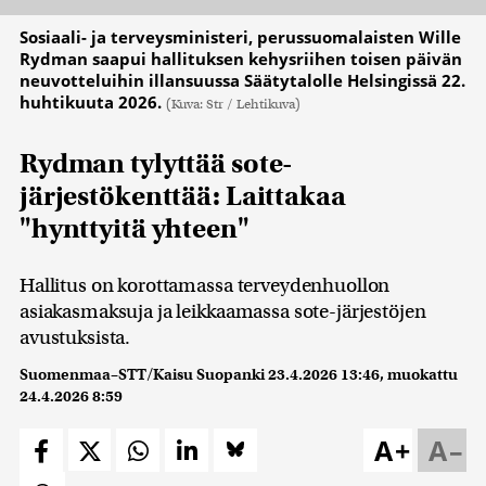
Sosiaali- ja terveysministeri, perussuomalaisten Wille
Rydman saapui hallituksen kehysriihen toisen päivän
neuvotteluihin illansuussa Säätytalolle Helsingissä 22.
huhtikuuta 2026.
(Kuva: Str / Lehtikuva)
Rydman tylyttää sote-
järjestökenttää: Laittakaa
"hynttyitä yhteen"
Hallitus on korottamassa terveydenhuollon
asiakasmaksuja ja leikkaamassa sote-järjestöjen
avustuksista.
Suomenmaa–STT/Kaisu Suopanki
23.4.2026 13:46
, muokattu
24.4.2026 8:59
A+
A–