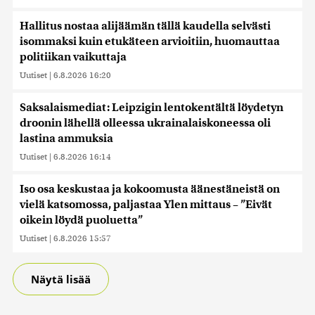
Hallitus nostaa alijäämän tällä kaudella selvästi
isommaksi kuin etukäteen arvioitiin, huomauttaa
politiikan vaikuttaja
Uutiset
|
6.8.2026 16:20
Saksalaismediat: Leipzigin lentokentältä löydetyn
droonin lähellä olleessa ukrainalaiskoneessa oli
lastina ammuksia
Uutiset
|
6.8.2026 16:14
Iso osa keskustaa ja kokoomusta äänestäneistä on
vielä katsomossa, paljastaa Ylen mittaus – ”Eivät
oikein löydä puoluetta”
Uutiset
|
6.8.2026 15:57
Näytä lisää