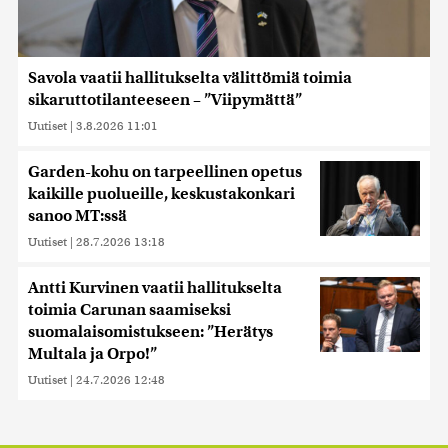
Savola vaatii hallitukselta välittömiä toimia
sikaruttotilanteeseen – ”Viipymättä”
Uutiset
|
3.8.2026 11:01
Garden-kohu on tarpeellinen opetus
kaikille puolueille, keskustakonkari
sanoo MT:ssä
Uutiset
|
28.7.2026 13:18
Antti Kurvinen vaatii hallitukselta
toimia Carunan saamiseksi
suomalaisomistukseen: ”Herätys
Multala ja Orpo!”
Uutiset
|
24.7.2026 12:48