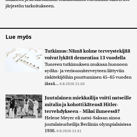
järjestön tarkoitukseen.
Lue myös
Tutkimus: Nämä kolme terveystekijää
voivat lykätä dementiaa 13 vuodella
Tuoreen tutkimuksen mukaan huonoon
sydän- ja verisuoniterveyteen liittyviin
riskitekijöihin puuttuminen 45–65 vuoden
iässä...
6.8.2026 21:50
Juutalainen miekkailija voitti natseille
mitalin ja kohotti kätensä Hitler-
tervehdykseen – Miksi ihmeessä?
Helene Meyer oli natsi-Saksan ainoa
juutalaisurheilija Berliinin olympialaisissa
1936.
6.8.2026 21:31