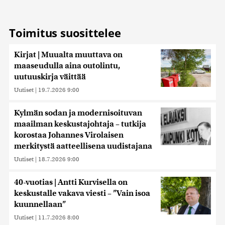
Toimitus suosittelee
Kirjat | Muualta muuttava on
maaseudulla aina outolintu,
uutuuskirja väittää
Uutiset
|
19.7.2026 9:00
Kylmän sodan ja modernisoituvan
maailman keskustajohtaja – tutkija
korostaa Johannes Virolaisen
merkitystä aatteellisena uudistajana
Uutiset
|
18.7.2026 9:00
40-vuotias | Antti Kurvisella on
keskustalle vakava viesti – ”Vain isoa
kuunnellaan”
Uutiset
|
11.7.2026 8:00