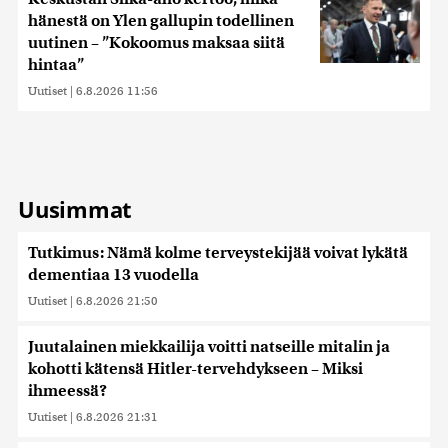
hänestä on Ylen gallupin todellinen
uutinen – ”Kokoomus maksaa siitä
hintaa”
Uutiset
|
6.8.2026 11:56
Uusimmat
Tutkimus: Nämä kolme terveystekijää voivat lykätä
dementiaa 13 vuodella
Uutiset
|
6.8.2026 21:50
Juutalainen miekkailija voitti natseille mitalin ja
kohotti kätensä Hitler-tervehdykseen – Miksi
ihmeessä?
Uutiset
|
6.8.2026 21:31