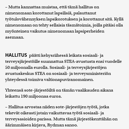
– Mutta kannattaa muistaa, että tämä hallitus on
nimenomaan korottanut lapsilisiä, palauttanut
työtulovähennyksen lapsikorotuksen ja korottanut sitä. Kyllä
nimenomaan on tehty sellaisia täsmätoimia, joilla pitäisi olla
myönteinen vaikutus nimenomaan lapsiperheiden
asemaan.
HALLITUS
päätti kehysriihessä leikata sosiaali- ja
terveysjärjestöille suunnattua STEA-avustusta ensi vuodelle
50 miljoonalla eurolla. Sosiaali- ja terveysjärjestöjen
avustuskeskus STEA on sosiaali- ja terveysministeriön
yhteydessä toimiva valtionapuviranomainen.
Yhteensä sote-järjestöiltä on tämän vaalikauden aikana
leikattu 190 miljoonaa euroa.
– Hallitus arvostaa niiden sote-järjestöjen työtä, jotka
tekevät oikeasti jotain vaikuttavaa työtä sosiaali- ja
terveysasioiden parissa. Mutta tämä järjestökenttähän on
äärimmäisen kirjava, Rydman sanoo.