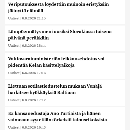
Veriputouksesta löydettiin muinoin eristyksiin
jäänyttä elämää
Uutiset
|
6.8.2026 21:15
Lämpöennätys meni uusiksi Slovakiassa toisena
päivänä peräkkäin
Uutiset
|
6.8.2026 18:44
Valtiovarainministeriön leikkausehdotus voi
pidentää Kelan käsittelyaikoja
Uutiset
|
6.8.2026 17:16
Liettuan sotilastiedustelun mukaan Venäjä
harkitsee hyökkäyksiä Baltiaan
Uutiset
|
6.8.2026 17:12
Ex-kansanedustaja Ano Turtiaista ja hänen
vaimoaan syytetään törkeistä talousrikoksista
Uutiset
|
6.8.2026 16:45