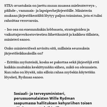
STEA-avustuksia on jaettu muun muassa mielenterveys-,
päihde-, vammais- ja lapsiperhejärjestöille. Ministerin
mukaan järjestökentältä löytyy paljon toimintaa, jota ei tulisi
rahoittaa verovaroin.
– Iso osa on enemmänkin lobbausta, strategioiden ja
vaikuttajaverkostoviestien lähettämistä ja kaikkea tällaista,
ministeri sanoo.
Onko ministeriössä arvioitu sitä, millaisia seurauksia
järjestöleikkauksilla on?
– Erittäin myönteisiä, koska se pakottaa sekä järjestöjä että
kaikkia muitakin keskittymään siihen, mikä on olennaista.
Kun raha on löysää, niin silloin rahaa myöskin käytetään
löysästi, Rydman sanoo.
Sosiaali- ja terveysministeri,
perussuomalaisten Wille Rydman
saapumassa hallituksen kehysriihen toisen