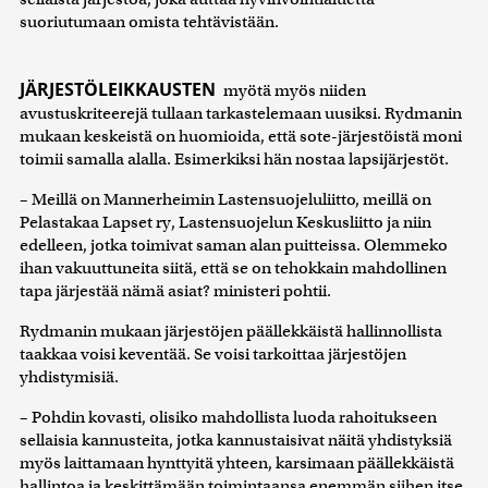
suoriutumaan omista tehtävistään.
JÄRJESTÖLEIKKAUSTEN
myötä myös niiden
avustuskriteerejä tullaan tarkastelemaan uusiksi. Rydmanin
mukaan keskeistä on huomioida, että sote-järjestöistä moni
toimii samalla alalla. Esimerkiksi hän nostaa lapsijärjestöt.
– Meillä on Mannerheimin Lastensuojeluliitto, meillä on
Pelastakaa Lapset ry, Lastensuojelun Keskusliitto ja niin
edelleen, jotka toimivat saman alan puitteissa. Olemmeko
ihan vakuuttuneita siitä, että se on tehokkain mahdollinen
tapa järjestää nämä asiat? ministeri pohtii.
Rydmanin mukaan järjestöjen päällekkäistä hallinnollista
taakkaa voisi keventää. Se voisi tarkoittaa järjestöjen
yhdistymisiä.
– Pohdin kovasti, olisiko mahdollista luoda rahoitukseen
sellaisia kannusteita, jotka kannustaisivat näitä yhdistyksiä
myös laittamaan hynttyitä yhteen, karsimaan päällekkäistä
hallintoa ja keskittämään toimintaansa enemmän siihen itse