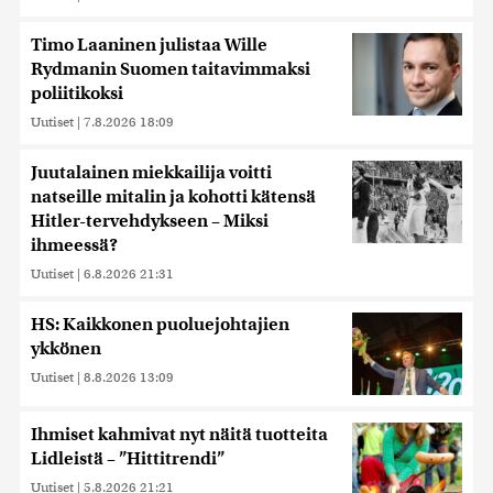
Timo Laaninen julistaa Wille
Rydmanin Suomen taitavimmaksi
poliitikoksi
Uutiset
|
7.8.2026 18:09
Juutalainen miekkailija voitti
natseille mitalin ja kohotti kätensä
Hitler-tervehdykseen – Miksi
ihmeessä?
Uutiset
|
6.8.2026 21:31
HS: Kaikkonen puoluejohtajien
ykkönen
Uutiset
|
8.8.2026 13:09
Ihmiset kahmivat nyt näitä tuotteita
Lidleistä – ”Hittitrendi”
Uutiset
|
5.8.2026 21:21