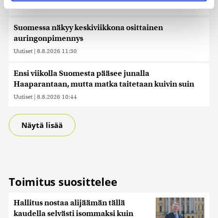
evästeilmoituksessa.
Uutiset
|
8.8.2026 11:31
Käytämme evästeitä tarjoamamme sisällön ja mainosten
Suomessa näkyy keskiviikkona osittainen
räätälöimiseen, sosiaalisen median ominaisuuksien
auringonpimennys
tukemiseen ja kävijämäärämme analysoimiseen. Lisäksi
Uutiset
|
8.8.2026 11:30
jaamme sosiaalisen median, mainosalan ja analytiikka-
alan kumppaneillemme tietoja siitä, miten käytät
Ensi viikolla Suomesta pääsee junalla
sivustoamme. Kumppanimme voivat yhdistää näitä
Haaparantaan, mutta matka taitetaan kuivin suin
tietoja muihin tietoihin, joita olet antanut heille tai joita on
kerätty, kun olet käyttänyt heidän palvelujaan. Tietoja
Uutiset
|
8.8.2026 10:44
saatetaan myös siirtää ulkomaille.
Näytä lisää
Toimitus suosittelee
Hallitus nostaa alijäämän tällä
kaudella selvästi isommaksi kuin