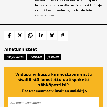
tukahduttavasta helleaallosta Pohjois-
Korean valtionmedia on listannut keinoja
selvitä kuumuudesta, uutistoimisto...
8.8.2026 22:06
Aihetunnisteet
Pohjois-Korea
Ulkomaat
ydinaseet
Viidesti viikossa kiinnostavimmista
sisällöistä koostettu uutispaketti
sähköpostiisi?
Tilaa Suomenmaan ilmainen uutiskirje.