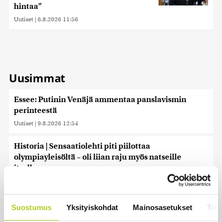
hintaa”
Uutiset
|
6.8.2026 11:56
Uusimmat
Essee: Putinin Venäjä ammentaa panslavismin
perinteestä
Uutiset
|
9.8.2026 12:54
Historia | Sensaatiolehti piti piilottaa
olympiayleisöltä – oli liian raju myös natseille
itselleen
Uutiset
|
8.8.2026 22:15
Helle kurittaa Pohjois-Koreaa – valtionmedia
Suostumus
Yksityiskohdat
Mainosasetukset
Tiet
kehottaa syömään koiranlihasoppaa