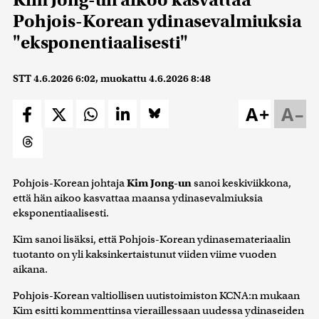
Pohjois-Korean ydinasevalmiuksia
"eksponentiaalisesti"
STT
4.6.2026 6:02
, muokattu
4.6.2026 8:48
A+
A–
Pohjois-Korean johtaja
Kim Jong-un
sanoi keskiviikkona,
että hän aikoo kasvattaa maansa ydinasevalmiuksia
eksponentiaalisesti.
Kim sanoi lisäksi, että Pohjois-Korean ydinasemateriaalin
tuotanto on yli kaksinkertaistunut viiden viime vuoden
aikana.
Pohjois-Korean valtiollisen uutistoimiston KCNA:n mukaan
Kim esitti kommenttinsa vieraillessaan uudessa ydinaseiden