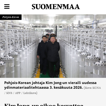
Pohjois-Korea
Pohjois-Korean johtaja Kim Jong-un vieraili uudessa
ydinmateriaalitehtaassa 3. kesäkuuta 2026.
(Kuva: KCNA
/ KNS / AFP / Lehtikuva)
Kim Jong-un aikoo kasvattaa