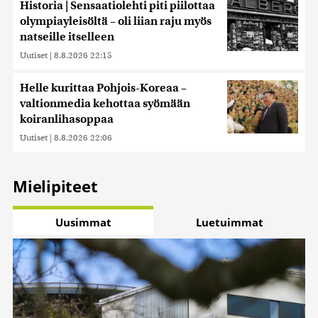
Historia | Sensaatiolehti piti piilottaa
olympiayleisöltä – oli liian raju myös
natseille itselleen
Uutiset
|
8.8.2026 22:15
Helle kurittaa Pohjois-Koreaa –
valtionmedia kehottaa syömään
koiranlihasoppaa
Uutiset
|
8.8.2026 22:06
Mielipiteet
Uusimmat
Luetuimmat