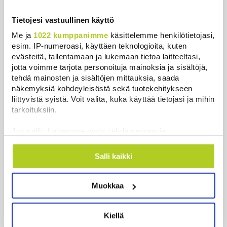
Uutiset
|
8.8.2026 22:06
Tietojesi vastuullinen käyttö
WSJ: Saksassa löytynyt drooni oli todennäköisesti
Me ja
1022 kumppanimme
käsittelemme henkilötietojasi,
venäläinen
esim. IP-numeroasi, käyttäen teknologioita, kuten
Uutiset
|
8.8.2026 16:19
evästeitä, tallentamaan ja lukemaan tietoa laitteeltasi,
jotta voimme tarjota personoituja mainoksia ja sisältöjä,
Sikarutto tuo metsästysrajoituksia – vilkkain
tehdä mainosten ja sisältöjen mittauksia, saada
metsästyskausi käynnistyy Suomessa
näkemyksiä kohdeyleisöstä sekä tuotekehitykseen
liittyvistä syistä. Voit valita, kuka käyttää tietojasi ja mihin
Uutiset
|
8.8.2026 15:00
tarkoituksiin.
Bulgariassa on räjähtänyt drooni lähellä Romanian
Jos sallit, haluamme myös tehdä seuraavia:
rajaa
Kerätä tietoja maantieteellisestä sijainnistasi,
Uutiset
|
8.8.2026 14:40
mahdollisesti muutaman metrin tarkkuudella
Salli kaikki
Tunnistaa laitteesi skannaamalla sen
HS: Kaikkonen puoluejohtajien ykkönen
ominaispiirteitä aktiivisesti (sormenjäljen
Uutiset
|
8.8.2026 13:09
Muokkaa
muodostaminen)
Lue lisää siitä, miten henkilötietojasi käsitellään ja miten
Ursa on myynyt ennätysmäärän pimennyslaseja
voit määrittää asetuksesi
tiedot-osiossa
. Voit muuttaa
Kiellä
auringonpimennyksen edellä
suostumustasi tai peruuttaa sen milloin vain