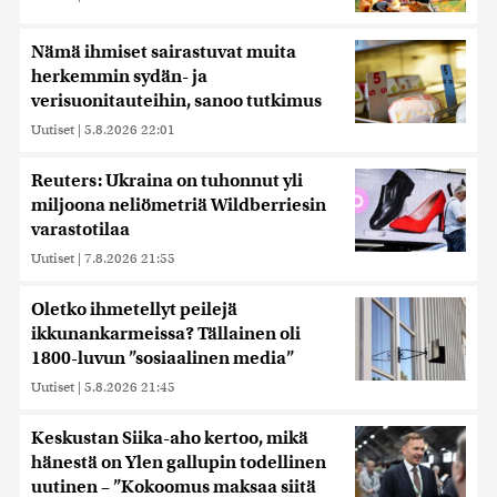
Nämä ihmiset sairastuvat muita
herkemmin sydän- ja
verisuonitauteihin, sanoo tutkimus
Uutiset
|
5.8.2026 22:01
Reuters: Ukraina on tuhonnut yli
miljoona neliömetriä Wildberriesin
varastotilaa
Uutiset
|
7.8.2026 21:55
Oletko ihmetellyt peilejä
ikkunankarmeissa? Tällainen oli
1800-luvun ”sosiaalinen media”
Uutiset
|
5.8.2026 21:45
Keskustan Siika-aho kertoo, mikä
hänestä on Ylen gallupin todellinen
uutinen – ”Kokoomus maksaa siitä