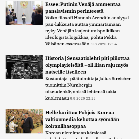
Essee: Putinin Venäjä ammentaa
panslavismin perinteestä
Voiko filosofi Hannah Arendtin analyysi
pan-liikkeistä auttaa ymmärtämään
nyky-Venäjän laajentumispolitiikan
ideologista logiikkaa, pohtii Pekka
Väisänen esseessään.
9.8.2026 12:54
Historia | Sensaatiolehti piti piilottaa
olympiayleisöltä – oli liian raju myös
natseille itselleen
Kustantaja–päätoimittaja Julius Streicher
tuomittiin Nürnbergin
oikeudenkäynnissä lehtensä takia
kuolemaan
8.8.2026 22:15
Helle kurittaa Pohjois-Koreaa –
valtionmedia kehottaa syömään
koiranlihasoppaa
Korean niemimaan kärsiessä