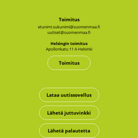
Toimitus
etunimi.sukunimi@suomenmaa.fi
uutiset@suomenmaa.fi
Hel­sin­gin toi­mi­tus
Apol­lon­ka­tu 11 A Hel­sin­ki
Toimitus
Lataa uutissovellus
Lähetä juttuvinkki
Lähetä palautetta