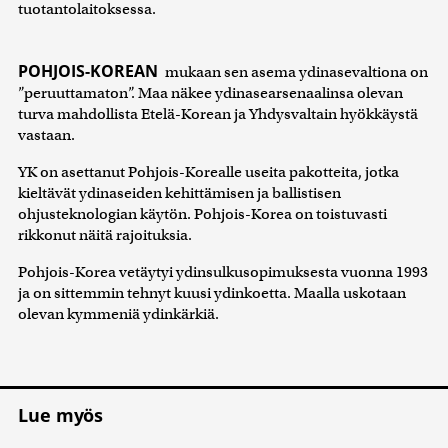
tuotantolaitoksessa.
POHJOIS-KOREAN
mukaan sen asema ydinasevaltiona on
”peruuttamaton”. Maa näkee ydinasearsenaalinsa olevan
turva mahdollista Etelä-Korean ja Yhdysvaltain hyökkäystä
vastaan.
YK on asettanut Pohjois-Korealle useita pakotteita, jotka
kieltävät ydinaseiden kehittämisen ja ballistisen
ohjusteknologian käytön. Pohjois-Korea on toistuvasti
rikkonut näitä rajoituksia.
Pohjois-Korea vetäytyi ydinsulkusopimuksesta vuonna 1993
ja on sittemmin tehnyt kuusi ydinkoetta. Maalla uskotaan
olevan kymmeniä ydinkärkiä.
Lue myös