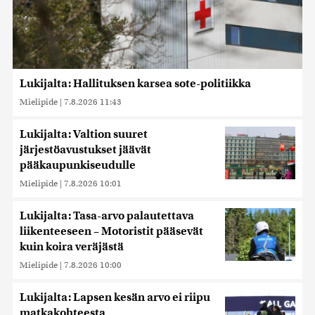
Lukijalta: Hallituksen karsea sote-politiikka
Mielipide
|
7.8.2026 11:43
Lukijalta: Valtion suuret
järjestöavustukset jäävät
pääkaupunkiseudulle
Mielipide
|
7.8.2026 10:01
Lukijalta: Tasa-arvo palautettava
liikenteeseen – Motoristit pääsevät
kuin koira veräjästä
Mielipide
|
7.8.2026 10:00
Lukijalta: Lapsen kesän arvo ei riipu
matkakohteesta