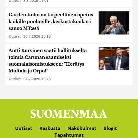
Uutiset
|
3.8.2026 11:01
Garden-kohu on tarpeellinen opetus
kaikille puolueille, keskustakonkari
sanoo MT:ssä
Uutiset
|
28.7.2026 13:18
Antti Kurvinen vaatii hallitukselta
toimia Carunan saamiseksi
suomalaisomistukseen: ”Herätys
Multala ja Orpo!”
Uutiset
|
24.7.2026 12:48
Uutiset
Keskusta
Näkökulmat
Blogit
Tapahtumat