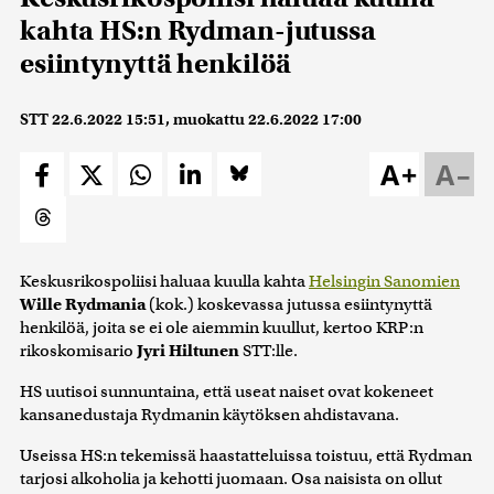
kahta HS:n Rydman-jutussa
esiintynyttä henkilöä
STT
22.6.2022 15:51
, muokattu
22.6.2022 17:00
A+
A–
Keskusrikospoliisi haluaa kuulla kahta
Helsingin Sanomien
Wille Rydmania
(kok.) koskevassa jutussa esiintynyttä
henkilöä, joita se ei ole aiemmin kuullut, kertoo KRP:n
rikoskomisario
Jyri Hiltunen
STT:lle.
HS uutisoi sunnuntaina, että useat naiset ovat kokeneet
kansanedustaja Rydmanin käytöksen ahdistavana.
Useissa HS:n tekemissä haastatteluissa toistuu, että Rydman
tarjosi alkoholia ja kehotti juomaan. Osa naisista on ollut