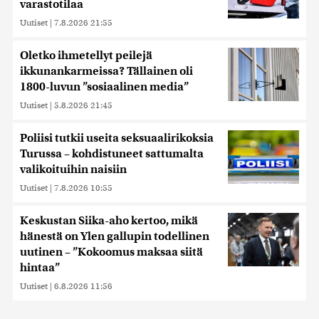
varastotilaa
Uutiset
|
7.8.2026 21:55
Oletko ihmetellyt peilejä
ikkunankarmeissa? Tällainen oli
1800-luvun ”sosiaalinen media”
Uutiset
|
5.8.2026 21:45
Poliisi tutkii useita seksuaalirikoksia
Turussa – kohdistuneet sattumalta
valikoituihin naisiin
Uutiset
|
7.8.2026 10:55
Keskustan Siika-aho kertoo, mikä
hänestä on Ylen gallupin todellinen
uutinen – ”Kokoomus maksaa siitä
hintaa”
Uutiset
|
6.8.2026 11:56