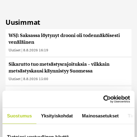
Uusimmat
WSJ: Saksassa löytynyt drooni oli todennäköisesti
venäläinen
Uutiset
|
8.8.2026 16:19
Sikarutto tuo metsästysrajoituksia – vilkkain
metsästyskausi käynnistyy Suomessa
Uutiset
|
8.8.2026 15:00
Bulgariassa on räjähtänyt drooni lähellä Romanian
rajaa
Uutiset
|
8.8.2026 14:40
Suostumus
Yksityiskohdat
Mainosasetukset
Tiet
HS: Kaikkonen puoluejohtajien ykkönen
Uutiset
|
8.8.2026 13:09
Tietojesi vastuullinen käyttö