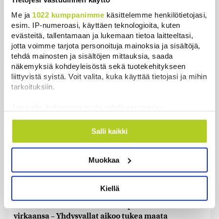
Ursa on myynyt ennätysmäärän pimennyslaseja
Me ja
1022 kumppanimme
käsittelemme henkilötietojasi,
auringonpimennyksen edellä
esim. IP-numeroasi, käyttäen teknologioita, kuten
Uutiset
|
8.8.2026 11:31
evästeitä, tallentamaan ja lukemaan tietoa laitteeltasi,
jotta voimme tarjota personoituja mainoksia ja sisältöjä,
tehdä mainosten ja sisältöjen mittauksia, saada
Suomessa näkyy keskiviikkona osittainen
näkemyksiä kohdeyleisöstä sekä tuotekehitykseen
auringonpimennys
liittyvistä syistä. Voit valita, kuka käyttää tietojasi ja mihin
Uutiset
|
8.8.2026 11:30
tarkoituksiin.
Ensi viikolla Suomesta pääsee junalla
Jos sallit, haluamme myös tehdä seuraavia:
Haaparantaan, mutta matka taitetaan kuivin suin
Kerätä tietoja maantieteellisestä sijainnistasi,
Uutiset
|
8.8.2026 10:44
mahdollisesti muutaman metrin tarkkuudella
Salli kaikki
Tunnistaa laitteesi skannaamalla sen
”Se tuntuu maailmanlopulta” – Täydellinen
ominaispiirteitä aktiivisesti (sormenjäljen
auringonpimennys kiehtoo turisteja ja paljastaa
Muokkaa
muodostaminen)
uutta tutkijoille
Lue lisää siitä, miten henkilötietojasi käsitellään ja miten
voit määrittää asetuksesi
tiedot-osiossa
. Voit muuttaa
Uutiset
|
8.8.2026 10:30
Kiellä
suostumustasi tai peruuttaa sen milloin vain
evästeilmoituksessa.
Kolumbian uusi oikeistolainen presidentti astui
virkaansa – Yhdysvallat aikoo tukea maata