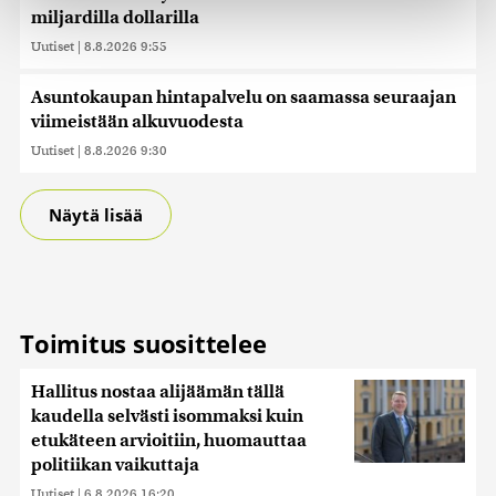
Käytämme evästeitä tarjoamamme sisällön ja mainosten
miljardilla dollarilla
räätälöimiseen, sosiaalisen median ominaisuuksien
Uutiset
|
8.8.2026 9:55
tukemiseen ja kävijämäärämme analysoimiseen. Lisäksi
jaamme sosiaalisen median, mainosalan ja analytiikka-
Asuntokaupan hintapalvelu on saamassa seuraajan
alan kumppaneillemme tietoja siitä, miten käytät
viimeistään alkuvuodesta
sivustoamme. Kumppanimme voivat yhdistää näitä
tietoja muihin tietoihin, joita olet antanut heille tai joita on
Uutiset
|
8.8.2026 9:30
kerätty, kun olet käyttänyt heidän palvelujaan. Tietoja
saatetaan myös siirtää ulkomaille.
Näytä lisää
Toimitus suosittelee
Hallitus nostaa alijäämän tällä
kaudella selvästi isommaksi kuin
etukäteen arvioitiin, huomauttaa
politiikan vaikuttaja
Uutiset
|
6.8.2026 16:20