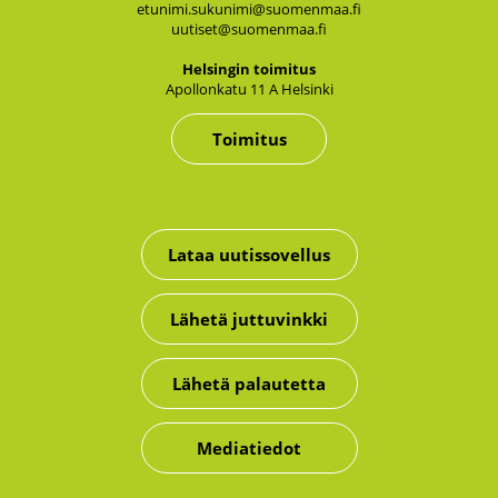
etunimi.sukunimi@suomenmaa.fi
uutiset@suomenmaa.fi
Hel­sin­gin toi­mi­tus
Apol­lon­ka­tu 11 A Hel­sin­ki
Toimitus
Lataa uutissovellus
Lähetä juttuvinkki
Lähetä palautetta
Mediatiedot