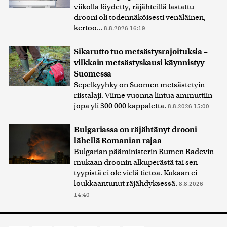
viikolla löydetty, räjähteillä lastattu
drooni oli todennäköisesti venäläinen,
kertoo...
8.8.2026 16:19
Sikarutto tuo metsästysrajoituksia –
vilkkain metsästyskausi käynnistyy
Suomessa
Sepelkyyhky on Suomen metsästetyin
riistalaji. Viime vuonna lintua ammuttiin
jopa yli 300 000 kappaletta.
8.8.2026 15:00
Bulgariassa on räjähtänyt drooni
lähellä Romanian rajaa
Bulgarian pääministerin Rumen Radevin
mukaan droonin alkuperästä tai sen
tyypistä ei ole vielä tietoa. Kukaan ei
loukkaantunut räjähdyksessä.
8.8.2026
14:40