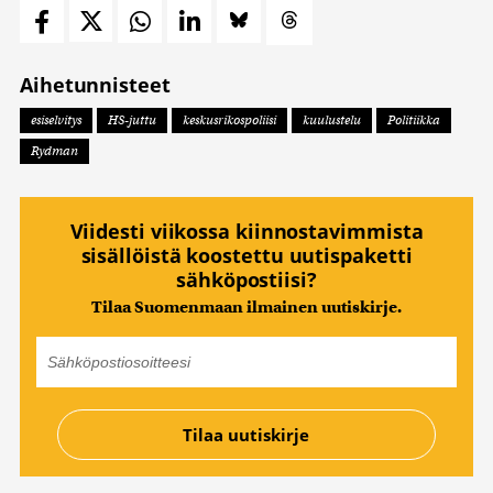
Aihetunnisteet
esiselvitys
HS-juttu
keskusrikospoliisi
kuulustelu
Politiikka
Rydman
Viidesti viikossa kiinnostavimmista
sisällöistä koostettu uutispaketti
sähköpostiisi?
Tilaa Suomenmaan ilmainen uutiskirje.