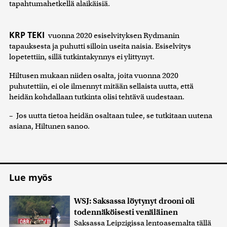
tapahtumahetkellä alaikäisiä.
KRP TEKI
vuonna 2020 esiselvityksen Rydmanin
tapauksesta ja puhutti silloin useita naisia. Esiselvitys
lopetettiin, sillä tutkintakynnys ei ylittynyt.
Hiltusen mukaan niiden osalta, joita vuonna 2020
puhutettiin, ei ole ilmennyt mitään sellaista uutta, että
heidän kohdallaan tutkinta olisi tehtävä uudestaan.
– Jos uutta tietoa heidän osaltaan tulee, se tutkitaan uutena
asiana, Hiltunen sanoo.
Lue myös
WSJ: Saksassa löytynyt drooni oli
todennäköisesti venäläinen
Saksassa Leipzigissa lentoasemalta tällä