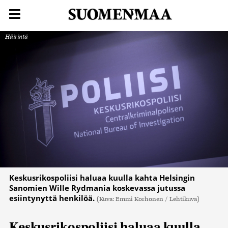
Häirintä
Keskusrikospoliisi haluaa kuulla kahta Helsingin
Sanomien Wille Rydmania koskevassa jutussa
esiintynyttä henkilöä.
(Kuva: Emmi Korhonen / Lehtikuva)
Keskusrikospoliisi haluaa kuulla