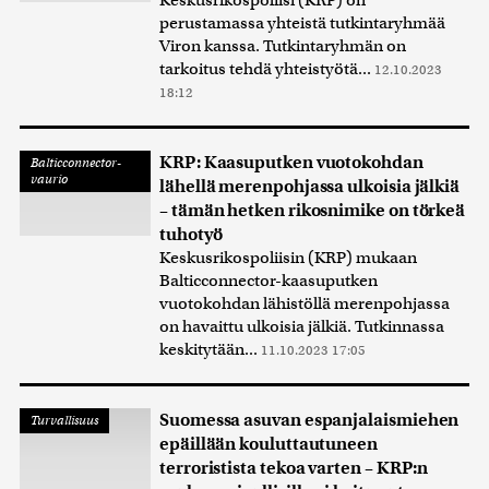
Keskusrikospoliisi (KRP) on
perustamassa yhteistä tutkintaryhmää
Viron kanssa. Tutkintaryhmän on
tarkoitus tehdä yhteistyötä...
12.10.2023
18:12
KRP: Kaasuputken vuotokohdan
Balticconnector-
vaurio
lähellä merenpohjassa ulkoisia jälkiä
– tämän hetken rikosnimike on törkeä
tuhotyö
Keskusrikospoliisin (KRP) mukaan
Balticconnector-kaasuputken
vuotokohdan lähistöllä merenpohjassa
on havaittu ulkoisia jälkiä. Tutkinnassa
keskitytään...
11.10.2023 17:05
Suomessa asuvan espanjalaismiehen
Turvallisuus
epäillään kouluttautuneen
terroristista tekoa varten – KRP:n