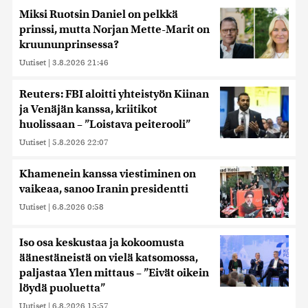
Miksi Ruotsin Daniel on pelkkä
prinssi, mutta Norjan Mette-Marit on
kruununprinsessa?
Uutiset
|
3.8.2026 21:46
Reuters: FBI aloitti yhteistyön Kiinan
ja Venäjän kanssa, kriitikot
huolissaan – ”Loistava peiterooli”
Uutiset
|
5.8.2026 22:07
Khamenein kanssa viestiminen on
vaikeaa, sanoo Iranin presidentti
Uutiset
|
6.8.2026 0:58
Iso osa keskustaa ja kokoomusta
äänestäneistä on vielä katsomossa,
paljastaa Ylen mittaus – ”Eivät oikein
löydä puoluetta”
Uutiset
|
6.8.2026 15:57