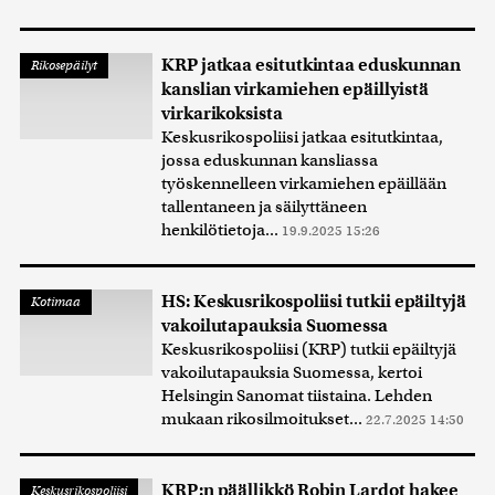
KRP jatkaa esitutkintaa eduskunnan
Rikosepäilyt
kanslian virkamiehen epäillyistä
virkarikoksista
Keskusrikospoliisi jatkaa esitutkintaa,
jossa eduskunnan kansliassa
työskennelleen virkamiehen epäillään
tallentaneen ja säilyttäneen
henkilötietoja...
19.9.2025 15:26
HS: Keskusrikospoliisi tutkii epäiltyjä
Kotimaa
vakoilutapauksia Suomessa
Keskusrikospoliisi (KRP) tutkii epäiltyjä
vakoilutapauksia Suomessa, kertoi
Helsingin Sanomat tiistaina. Lehden
mukaan rikosilmoitukset...
22.7.2025 14:50
KRP:n päällikkö Robin Lardot hakee
Keskusrikospoliisi