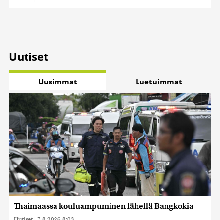
Uutiset
Uusimmat
Luetuimmat
Thaimaassa kouluampuminen lähellä Bangkokia
Uutiset
|
7.8.2026 8:03