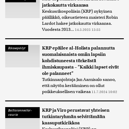
jatkokautta virkaansa
Keskusrikospoliisin (KRP) nykyinen
päällikkö, oikeustieteen maisteri Robin
Lardot hakee jatkokautta virkaansa.
Vuodesta 2013...
14.5.2025 15:55
KRP epäilee al-Holista palannutta
Rikosepäilyt
suomalaisnaista omiin lapsiin
kohdistuneesta törkeästä
ihmiskaupasta – "Kaikki lapset eivät
ole palanneet"
Tutkinnanjohtaja Jan Aarnisalo sanoo,
että näytön kerääminen on ollut
poikkeuksellisen vaikeaa
11.7.2024 10:02
KRP ja Viro perustavat yhteisen
Balticconnector-
vaurio
tutkintaryhmän selvittämään
kaasuputkirikkoa