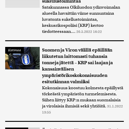
sukellustoimintaa
Satakunnassa Olkiluodon ydinvoimalan
alueella havaittiin viime sunnuntaina
luvatonta sukellustoimintaa,
keskusrikospoliisi (KRP) kertoo
tiedotteessaan....
20.5.2022 16:22
Suomen ja Viron välillä epäillään
Kotimaa
liikutetun laittomasti tuhansia
tonneja jätettä – KRP sai laajan ja
kansainvälisen
ympäristörikoskokonaisuuden
esitutkinnan valmiiksi
Kokonaisuus koostuu kolmesta epäillystä
törkeästä ympäristön turmelemisesta.
Siihen liittyy KRP:n mukaan suomalaisia
ja virolaisia ihmisiä sekä yhtiöitä.
31.1.2022
13:55