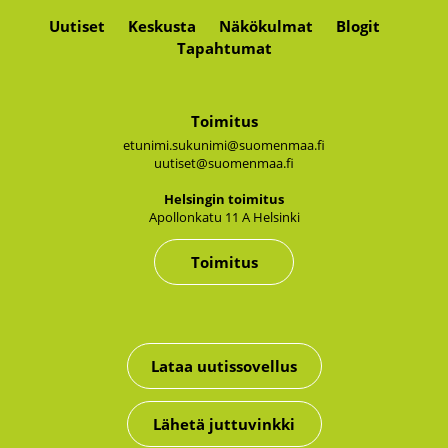
Uutiset
Keskusta
Näkökulmat
Blogit
Tapahtumat
Toimitus
etunimi.sukunimi@suomenmaa.fi
uutiset@suomenmaa.fi
Hel­sin­gin toi­mi­tus
Apol­lon­ka­tu 11 A Hel­sin­ki
Toimitus
Lataa uutissovellus
Lähetä juttuvinkki