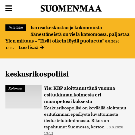
Iso osa keskustaa ja kokoomusta
Politiikka
äänestäneistä on vielä katsomossa, paljastaa
Ylen mittaus – ”Eivät oikein löydä puoluetta”
6.8.2026
Lue lisää
15:57
keskusrikospoliisi
Yle: KRP aloittanut tänä vuonna
Kotimaa
esitutkinnan kolmesta eri
maanpetosrikoksesta
Keskusrikospoliisi on keväällä aloittanut
esitutkinnan epäillystä luvattomasta
tiedustelutoiminnasta. Rikos on
tapahtunut Suomessa, kertoo...
3.6.2026
15:12