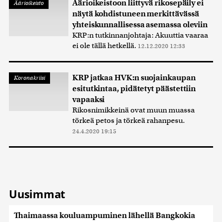
Äärioikeistoon liittyvä rikosepäily ei
Äärioikeisto
näytä kohdistuneen merkittävässä
yhteiskunnallisessa asemassa oleviin
KRP:n tutkinnanjohtaja: Akuuttia vaaraa
ei ole tällä hetkellä.
12.12.2020 12:33
KRP jatkaa HVK:n suojainkaupan
Koronakriisi
esitutkintaa, pidätetyt päästettiin
vapaaksi
Rikosnimikkeinä ovat muun muassa
törkeä petos ja törkeä rahanpesu.
24.4.2020 19:15
Uusimmat
Thaimaassa kouluampuminen lähellä Bangkokia