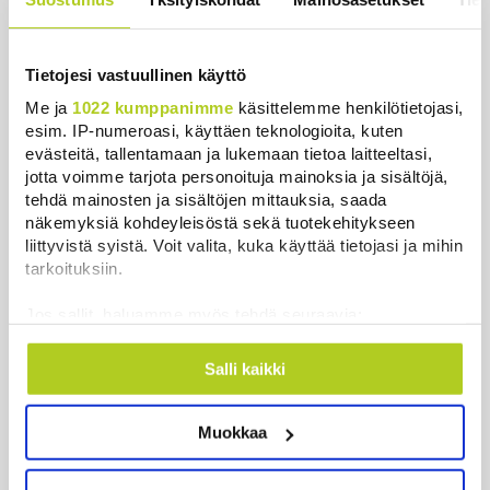
Uutiset
|
6.8.2026 21:50
Näytä lisää
Tietojesi vastuullinen käyttö
Me ja
1022 kumppanimme
käsittelemme henkilötietojasi,
esim. IP-numeroasi, käyttäen teknologioita, kuten
Luetuimmat
evästeitä, tallentamaan ja lukemaan tietoa laitteeltasi,
jotta voimme tarjota personoituja mainoksia ja sisältöjä,
tehdä mainosten ja sisältöjen mittauksia, saada
Päivä
Viikko
Kuukausi
näkemyksiä kohdeyleisöstä sekä tuotekehitykseen
liittyvistä syistä. Voit valita, kuka käyttää tietojasi ja mihin
Nämä ihmiset sairastuvat muita
tarkoituksiin.
herkemmin sydän- ja
verisuonitauteihin, sanoo tutkimus
Jos sallit, haluamme myös tehdä seuraavia:
Uutiset
|
5.8.2026 22:01
Kerätä tietoja maantieteellisestä sijainnistasi,
mahdollisesti muutaman metrin tarkkuudella
Salli kaikki
Ihmiset kahmivat nyt näitä tuotteita
Tunnistaa laitteesi skannaamalla sen
Lidleistä – ”Hittitrendi”
ominaispiirteitä aktiivisesti (sormenjäljen
Muokkaa
Uutiset
|
5.8.2026 21:21
muodostaminen)
Lue lisää siitä, miten henkilötietojasi käsitellään ja miten
voit määrittää asetuksesi
tiedot-osiossa
. Voit muuttaa
Keskustan Siika-aho kertoo, mikä