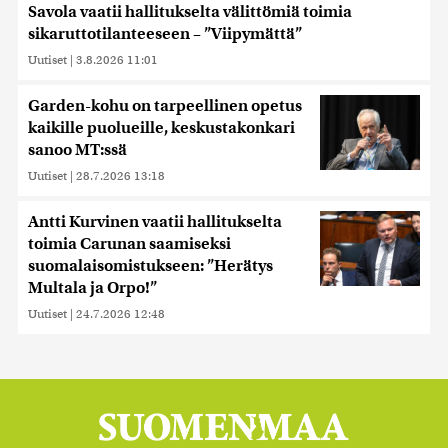
Savola vaatii hallitukselta välittömiä toimia
sikaruttotilanteeseen – ”Viipymättä”
Uutiset
|
3.8.2026 11:01
Garden-kohu on tarpeellinen opetus
kaikille puolueille, keskustakonkari
sanoo MT:ssä
Uutiset
|
28.7.2026 13:18
Antti Kurvinen vaatii hallitukselta
toimia Carunan saamiseksi
suomalaisomistukseen: ”Herätys
Multala ja Orpo!”
Uutiset
|
24.7.2026 12:48