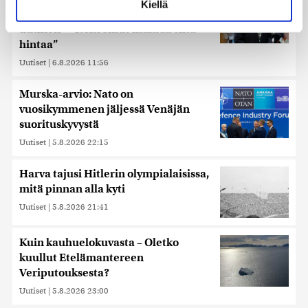
Kiellä
suostumustasi tai peruuttaa sen milloin vain
hänestä on Ylen gallupin todellinen
evästeilmoituksessa.
uutinen – ”Kokoomus maksaa siitä
hintaa”
Käytämme evästeitä tarjoamamme sisällön ja mainosten
Uutiset
|
6.8.2026 11:56
räätälöimiseen, sosiaalisen median ominaisuuksien
tukemiseen ja kävijämäärämme analysoimiseen. Lisäksi
Murska-arvio: Nato on
jaamme sosiaalisen median, mainosalan ja analytiikka-
vuosikymmenen jäljessä Venäjän
alan kumppaneillemme tietoja siitä, miten käytät
suorituskyvystä
sivustoamme. Kumppanimme voivat yhdistää näitä
tietoja muihin tietoihin, joita olet antanut heille tai joita on
Uutiset
|
5.8.2026 22:15
kerätty, kun olet käyttänyt heidän palvelujaan. Tietoja
saatetaan myös siirtää ulkomaille.
Harva tajusi Hitlerin olympialaisissa,
mitä pinnan alla kyti
Uutiset
|
5.8.2026 21:41
Kuin kauhuelokuvasta – Oletko
kuullut Etelämantereen
Veriputouksesta?
Uutiset
|
5.8.2026 23:00