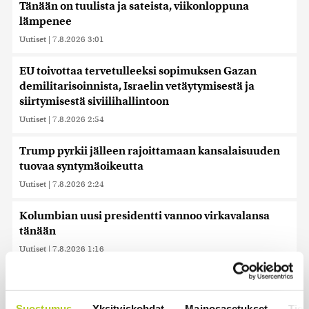
Tänään on tuulista ja sateista, viikonloppuna
lämpenee
Uutiset
|
7.8.2026 3:01
EU toivottaa tervetulleeksi sopimuksen Gazan
demilitarisoinnista, Israelin vetäytymisestä ja
siirtymisestä siviilihallintoon
Uutiset
|
7.8.2026 2:54
Trump pyrkii jälleen rajoittamaan kansalaisuuden
tuovaa syntymäoikeutta
Uutiset
|
7.8.2026 2:24
Kolumbian uusi presidentti vannoo virkavalansa
tänään
Uutiset
|
7.8.2026 1:16
Tutkimus: Nämä kolme terveystekijää voivat lykätä
dementiaa 13 vuodella
Suostumus
Yksityiskohdat
Mainosasetukset
Tiet