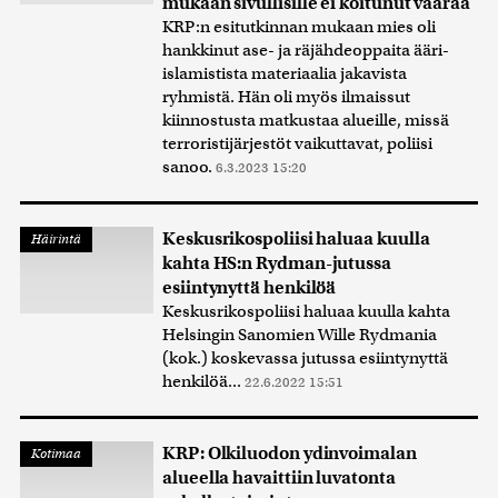
mukaan sivullisille ei koitunut vaaraa
KRP:n esitutkinnan mukaan mies oli
hankkinut ase- ja räjähdeoppaita ääri-
islamistista materiaalia jakavista
ryhmistä. Hän oli myös ilmaissut
kiinnostusta matkustaa alueille, missä
terroristijärjestöt vaikuttavat, poliisi
sanoo.
6.3.2023 15:20
Keskusrikospoliisi haluaa kuulla
Häirintä
kahta HS:n Rydman-jutussa
esiintynyttä henkilöä
Keskusrikospoliisi haluaa kuulla kahta
Helsingin Sanomien Wille Rydmania
(kok.) koskevassa jutussa esiintynyttä
henkilöä...
22.6.2022 15:51
KRP: Olkiluodon ydinvoimalan
Kotimaa
alueella havaittiin luvatonta