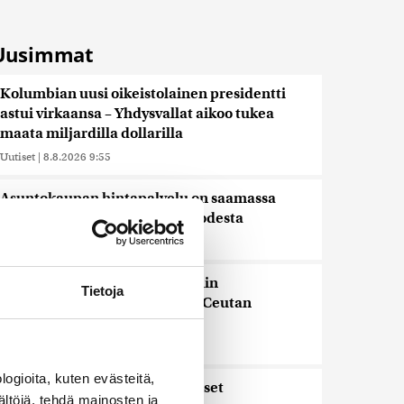
Uusimmat
Kolumbian uusi oikeistolainen presidentti
astui virkaansa – Yhdysvallat aikoo tukea
maata miljardilla dollarilla
Uutiset
|
8.8.2026 9:55
Asuntokaupan hintapalvelu on saamassa
seuraajan viimeistään alkuvuodesta
Uutiset
|
8.8.2026 9:30
EU kehottaa somejättejä toimiin
Tietoja
disinformaation suitsimiseksi Ceutan
tilanteen jälkeen
Uutiset
|
8.8.2026 9:00
ogioita, kuten evästeitä,
Espanja aloittaa rajatarkastukset
ältöjä, tehdä mainosten ja