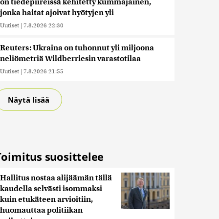
on tiedepiireissä kehitetty kummajainen,
jonka haitat ajoivat hyötyjen yli
Uutiset
|
7.8.2026 22:30
Reuters: Ukraina on tuhonnut yli miljoona
neliömetriä Wildberriesin varastotilaa
Uutiset
|
7.8.2026 21:55
Näytä lisää
Toimitus suosittelee
Hallitus nostaa alijäämän tällä
kaudella selvästi isommaksi
kuin etukäteen arvioitiin,
huomauttaa politiikan