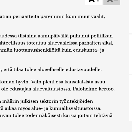
atian periaatteita paremmin kuin muut vaalit,
uudessa tiistaina aamupäivällä puhunut politiikan
hteellisuus toteutuu aluevaaleissa parhaiten siksi,
emmän luottamushenkilöitä kuin eduskunta- ja
, että tilaa tulee alueelliselle edustavuudelle.
toman hyvin. Vain pieni osa kansalaisista asuu
ei ole edustajaa aluevaltuustossa, Paloheimo kertoo.
 määrin julkisen sektorin työntekijöiden
ä aikaa myös alue- ja kunnallisvaltuustoissa.
ivan tulee todennäköisesti karsia joitain tehtäviä