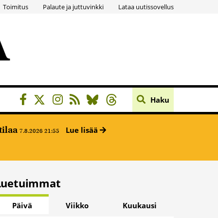
Toimitus
Palaute ja juttuvinkki
Lataa uutissovellus
Haku
tilaa
Lue lisää
7.8.2026 21:55
Luetuimmat
Päivä
Viikko
Kuukausi