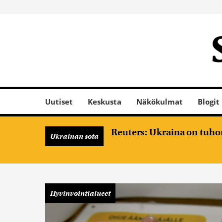
Uutiset
Keskusta
Näkökulmat
Blogit
Reuters: Ukraina on tuhon
Ukrainan sota
Hyvinvointialueet