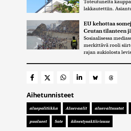
Toteutuneita kauppah
lakkautettiin. Asiant
EU kehottaa somejä
Ceutan tilanteen j
Sosiaalisessa medias
merkittävä rooli sii
rajan aukiolosta levi
Aihetunnisteet
aluepolitiikka
Aluevaalit
aluevaltuustot
puolueet
Sote
äänestysaktiivisuus