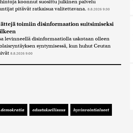
intoja koonnut suosittu julkinen palvelu
untijat pitävät ratkaisua valitettavana.
8.8.2026 9:30
ttejä toimiin disinformaation suitsimiseksi
älkeen
sa levinneellä disinformaatiolla uskotaan olleen
rtolaisryntäyksen syntymisessä, kun huhut Ceutan
sivät
8.8.2026 9:00
demokratia
edustuksellisuus
hyvinvointialueet