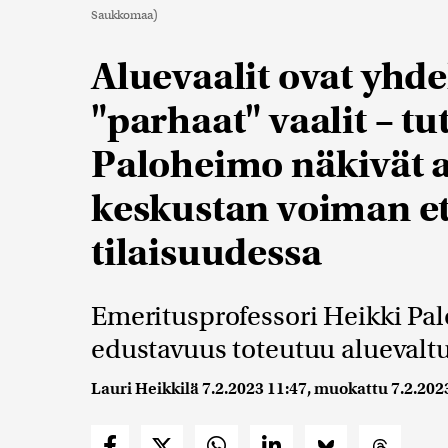
Saukkomaa)
Aluevaalit ovat yhdel
"parhaat" vaalit – tu
Paloheimo näkivät a
keskustan voiman e
tilaisuudessa
Emeritusprofessori Heikki P
edustavuus toteutuu aluevaltu
Lauri Heikkilä
7.2.2023 11:47
, muokattu
7.2.202