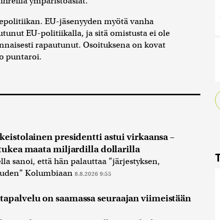
vihreillä ympäristöasiat.
uepolitiikan. EU-jäsenyyden myötä vanha
unut EU-politiikalla, ja sitä omistusta ei ole
ennaisesti rapautunut. Osoituksena on kovat
o puntaroi.
eistolainen presidentti astui virkaansa –
tukea maata miljardilla dollarilla
lla sanoi, että hän palauttaa ”järjestyksen,
pauden” Kolumbiaan
8.8.2026 9:55
apalvelu on saamassa seuraajan viimeistään