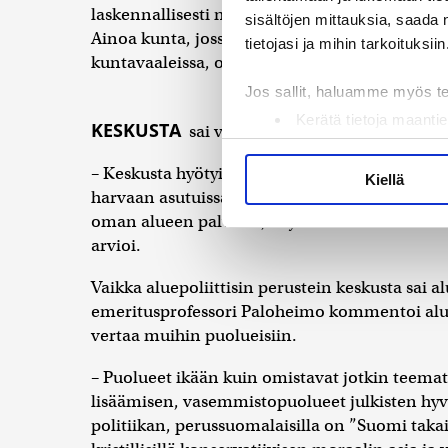
laskennallisesti noin prosenttiyksikön. Tammi
sisältöjen mittauksia, saada 
Ainoa kunta, jossa aluevaaleissa äänestettii
tietojasi ja mihin tarkoituksiin
kuntavaaleissa, oli Savonlinna, jossa huoli oma
Jos sallit, haluamme myös t
Kerätä tietoja maantie
KESKUSTA
sai voimaa aluevaalien teemoista
Tunnistaa laitteesi s
Lue lisää siitä, miten henkilö
– Keskusta hyötyi siitä, että oman alueen edust
Kiellä
suostumustasi tai peruuttaa 
harvaan asutuissa kunnissa monet halusiva
oman alueen palvelut, käytännössä usein se
Käytämme evästeitä tarjoama
arvioi.
ja kävijämäärämme analysoim
Vaikka aluepoliittisin perustein keskusta sai 
kumppaneillemme tietoja siitä
emeritusprofessori Paloheimo kommentoi alue
olet antanut heille tai joita 
vertaa muihin puolueisiin.
– Puolueet ikään kuin omistavat jotkin tee
lisäämisen, vasemmistopuolueet julkisten hyvi
politiikan, perussuomalaisilla on ”Suomi taka