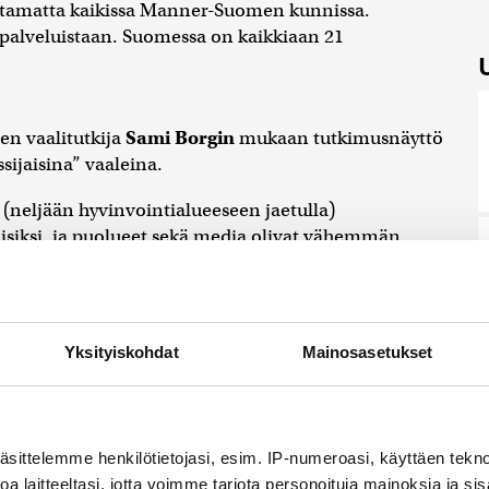
ttamatta kaikissa Manner-Suomen kunnissa.
e-palveluistaan. Suomessa on kaikkiaan 21
en vaalitutkija
Sami Borgin
mukaan tutkimusnäyttö
sijaisina” vaaleina.
(neljään hyvinvointialueeseen jaetulla)
isiksi, ja puolueet sekä media olivat vähemmän
ta. Uutisoinnin volyymi ja rahan käyttö vaaleihin oli
vaalien merkitystä, aluevaalit jäivät häntäpäähän.
Yksityiskohdat
Mainosasetukset
sta löytyy myös.
vihreät ja perussuomalaiset. Se rokotti
äsittelemme henkilötietojasi, esim. IP-numeroasi, käyttäen teknol
tti äänestysprosentista Borgin mukaan
a laitteeltasi, jotta voimme tarjota personoituja mainoksia ja sis