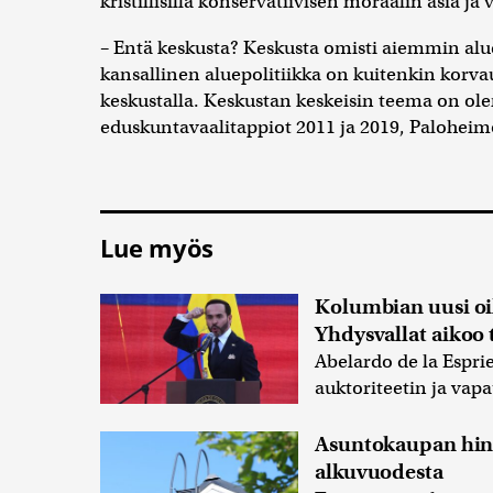
kristillisillä konservatiivisen moraalin asia ja 
– Entä keskusta? Keskusta omisti aiemmin al
kansallinen aluepolitiikka on kuitenkin korvaut
keskustalla. Keskustan keskeisin teema on ol
eduskuntavaalitappiot 2011 ja 2019, Paloheim
Lue myös
Kolumbian uusi oik
Yhdysvallat aikoo 
Abelardo de la Esprie
auktoriteetin ja va
Asuntokaupan hint
alkuvuodesta