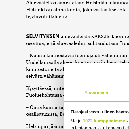
Aluevaaleissa äänestetään Helsinkiä lukuuno
Helsinki on ainoa kunta, joka vastaa itse sot
hyvinvointialuetta.
SELVITYKSEN
aluevaaleista KAKS:lle koonne
osoittaa, että aluevaaleihin suhtaudutaan ”tois
– Nuoria kiinnostavia teemoja oli vähemmän, 
Uudellamaalla alueet koettiin myös keinoteko
kiinnostuneita aluevaaleista kuin kuntavaaleis
selvästi vähäisempää.
Kysyttäessä, miten kansalaiset arvostavat eri 
Suostumus
Puoluekohtaisia eroja näkemyksissä aluevaalei
– Omia kannattajiaan liikkeelle eivät saaneet 
Tietojesi vastuullinen käyttö
osallistumista, Borg sanoo.
Me ja
1022 kumppanimme
k
Helsingin jääminen vaalien ulkopuolelle roko
tallentamaan ja lukemaan tieto