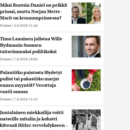
Miksi Ruotsin Daniel on pelkkä
prinssi, mutta Norjan Mette-
Marit on kruununprinsessa?
Uutiset
|
3.8.2026 21:46
Timo Laaninen julistaa Wille
Rydmanin Suomen
taitavimmaksi poliitikoksi
Uutiset
|
7.8.2026 18:09
Palautitko puistosta löydetyt
pullot tai pakastitko marjat
ennen myyntiä? Verottaja
vaatii osansa
Uutiset
|
7.8.2026 21:42
Juutalainen miekkailija voitti
natseille mitalin ja kohotti
kätensä Hitler-tervehdykseen –