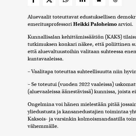
Aluevaalit toteuttavat edustuksellisen demokr
emeritusprofessori
Heikki Paloheimo
arvioi.
Kunnallisalan kehittämissäätiön (KAKS) tilais
tutkimuksen konkari näkee, että poliittinen su
että aluevaltuustoihin valitaan suhteessa en
kuntavaaleissa.
– Vaalitapa toteuttaa suhteellisuutta niin hyvin
– Se toteutui (vuoden 2022 vaaleissa) uskomat
(aluevaaleissa äänestävissä) kunnissa, joista 
Ongelmina voi hänen mielestään pitää jossain
yliedustusta ja kansanedustajien toimintaa yht
Kaksois- ja varsinkin kolmoismandaatilla toim
vähemmälle.