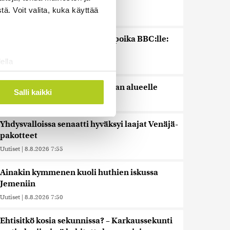
vastatoimena Italialle
ä. Voit valita, kuka käyttää
Uutiset
|
8.8.2026 8:31
Yhdysvaltojen ex-presidentin poika BBC:lle:
Joe Bidenin syöpä on levinnyt
ella
Uutiset
|
8.8.2026 8:15
ostaminen)
Venäjä teki jälleen iskuja Kiovan alueelle
ossa
. Voit muuttaa
Salli kaikki
Uutiset
|
8.8.2026 8:13
Yhdysvalloissa senaatti hyväksyi laajat Venäjä-
 ominaisuuksien tukemiseen
pakotteet
tiikka-alan
Uutiset
|
8.8.2026 7:55
ietoja muihin tietoihin, joita
 myös siirtää ulkomaille.
Ainakin kymmenen kuoli huthien iskussa
Jemeniin
Uutiset
|
8.8.2026 7:50
Ehtisitkö kosia sekunnissa? – Karkaussekunti