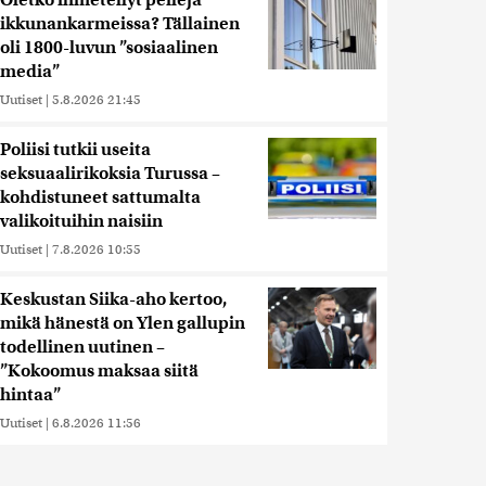
Oletko ihmetellyt peilejä
ikkunankarmeissa? Tällainen
oli 1800-luvun ”sosiaalinen
media”
Uutiset
|
5.8.2026 21:45
Poliisi tutkii useita
seksuaalirikoksia Turussa –
kohdistuneet sattumalta
valikoituihin naisiin
Uutiset
|
7.8.2026 10:55
Keskustan Siika-aho kertoo,
mikä hänestä on Ylen gallupin
todellinen uutinen –
”Kokoomus maksaa siitä
hintaa”
Uutiset
|
6.8.2026 11:56