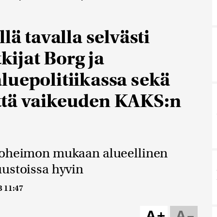
lä tavalla selvästi
tkijat Borg ja
luepolitiikassa sekä
ttä vaikeuden KAKS:n
aloheimon mukaan alueellinen
ustoissa hyvin
3 11:47
A+
A–