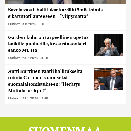
Savola vaatii hallitukselta välittömiä toimia
sikaruttotilanteeseen – ”Viipymättä”
Uutiset
|
3.8.2026 11:01
Garden-kohu on tarpeellinen opetus
kaikille puolueille, keskustakonkari
sanoo MT:ssä
Uutiset
|
28.7.2026 13:18
Antti Kurvinen vaatii hallitukselta
toimia Carunan saamiseksi
suomalaisomistukseen: ”Herätys
Multala ja Orpo!”
Uutiset
|
24.7.2026 12:48