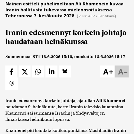
Nainen esitteli puhelimeltaan Ali Khamenein kuvaa
Iranin hallitusta tukevassa mielenosoituksessa
Teheranissa 7. kesäkuuta 2026.
(Kuva: AFP / Lehtikuva)
Iranin edesmennyt korkein johtaja
haudataan heinäkuussa
Suomenmaa–STT
13.6.2026 15:16
, muokattu
13.6.2026 15:17
A+
A–
Iranin edesmennyt korkein johtaja, ajatollah
Ali Khamenei
haudataan 9. heinäkuuta, kertoi Iranin televisio lauantaina.
Khamenei sai surmansa Israelin ja Yhdysvaltojen
ilmaiskussa helmikuun lopussa.
Khamenei piti haudata kotikaupunkiinsa Mashhadiin Iranin