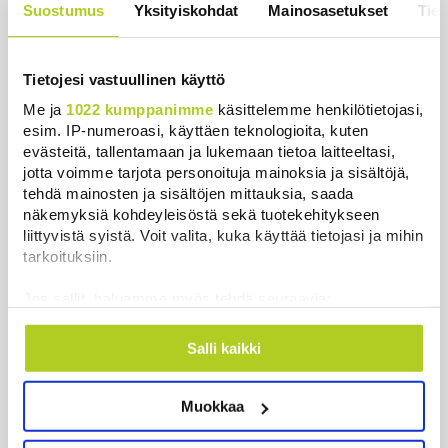
Suostumus
Yksityiskohdat
Mainosasetukset
Tiet
Timo Laaninen julistaa Wille Rydmanin Suomen
taitavimmaksi poliitikoksi
Uutiset
|
7.8.2026 18:09
Tietojesi vastuullinen käyttö
Me ja
1022 kumppanimme
käsittelemme henkilötietojasi,
Espanja uhkaa Italiaa vastatoimilla
esim. IP-numeroasi, käyttäen teknologioita, kuten
Uutiset
|
7.8.2026 16:55
evästeitä, tallentamaan ja lukemaan tietoa laitteeltasi,
jotta voimme tarjota personoituja mainoksia ja sisältöjä,
Sianlihaa voi jälleen viedä Etelä-Koreaan ja Uuteen-
tehdä mainosten ja sisältöjen mittauksia, saada
Seelantiin
näkemyksiä kohdeyleisöstä sekä tuotekehitykseen
liittyvistä syistä. Voit valita, kuka käyttää tietojasi ja mihin
Uutiset
|
7.8.2026 16:44
tarkoituksiin.
Järjestöt vastustavat karhun kiintiömetsästystä –
Jos sallit, haluamme myös tehdä seuraavia:
poliisi vetoaa kansalaisten turvallisuuteen
Kerätä tietoja maantieteellisestä sijainnistasi,
Uutiset
|
7.8.2026 15:51
mahdollisesti muutaman metrin tarkkuudella
Salli kaikki
Tunnistaa laitteesi skannaamalla sen
Ruokavirasto muuttaa rajoituksia afrikkalaisen
ominaispiirteitä aktiivisesti (sormenjäljen
sikaruton tartuntavyöhykkeellä
Muokkaa
muodostaminen)
Uutiset
|
7.8.2026 14:57
Lue lisää siitä, miten henkilötietojasi käsitellään ja miten