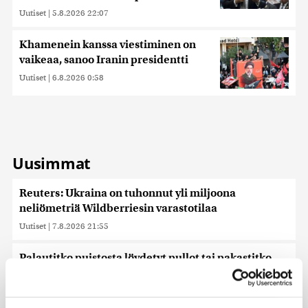
Uutiset
|
5.8.2026 22:07
Khamenein kanssa viestiminen on
vaikeaa, sanoo Iranin presidentti
Uutiset
|
6.8.2026 0:58
Uusimmat
Reuters: Ukraina on tuhonnut yli miljoona
neliömetriä Wildberriesin varastotilaa
Uutiset
|
7.8.2026 21:55
Palautitko puistosta löydetyt pullot tai pakastitko
marjat ennen myyntiä? Verottaja vaatii osansa
Uutiset
|
7.8.2026 21:42