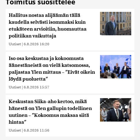
Toimitus suosittelee
Hallitus nostaa alijäämän tällä
kaudella selvästi isommaksi kuin
etukäteen arvioitiin, huomauttaa
politiikan vaikuttaja
Uutiset
|
6.8.2026 16:20
Iso osa keskustaa ja kokoomusta
äänestäneistä on vielä katsomossa,
paljastaa Ylen mittaus – ”Eivät oikein
löydä puoluetta”
Uutiset
|
6.8.2026 15:57
Keskustan Siika-aho kertoo, mikä
hänestä on Ylen gallupin todellinen
uutinen – ”Kokoomus maksaa siitä
hintaa”
Uutiset
|
6.8.2026 11:56