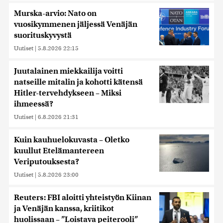
Murska-arvio: Nato on
vuosikymmenen jäljessä Venäjän
suorituskyvystä
Uutiset
|
5.8.2026 22:15
Juutalainen miekkailija voitti
natseille mitalin ja kohotti kätensä
Hitler-tervehdykseen – Miksi
ihmeessä?
Uutiset
|
6.8.2026 21:31
Kuin kauhuelokuvasta – Oletko
kuullut Etelämantereen
Veriputouksesta?
Uutiset
|
5.8.2026 23:00
Reuters: FBI aloitti yhteistyön Kiinan
ja Venäjän kanssa, kriitikot
huolissaan – ”Loistava peiterooli”