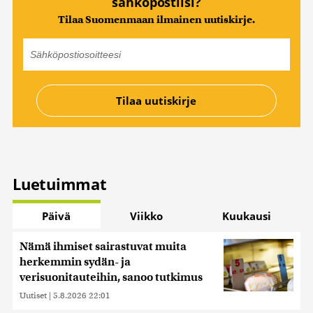
sähköpostiisi?
Tilaa Suomenmaan ilmainen uutiskirje.
Luetuimmat
Päivä
Viikko
Kuukausi
Nämä ihmiset sairastuvat muita
herkemmin sydän- ja
verisuonitauteihin, sanoo tutkimus
Uutiset
|
5.8.2026 22:01