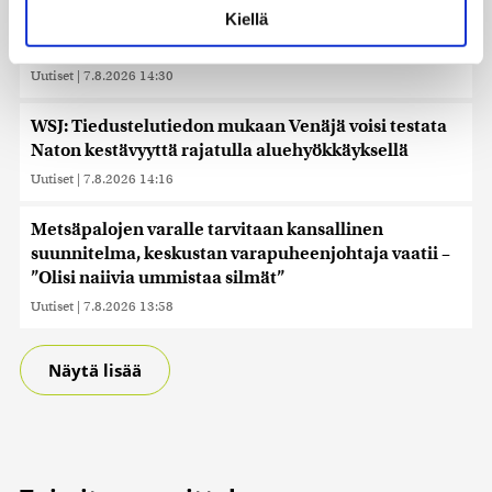
voit määrittää asetuksesi
tiedot-osiossa
. Voit muuttaa
Kiellä
Somejättejä vaaditaan vastuuseen riippuvuuden
suostumustasi tai peruuttaa sen milloin vain
aiheuttamisesta
evästeilmoituksessa.
Uutiset
|
7.8.2026 14:30
Käytämme evästeitä tarjoamamme sisällön ja mainosten
räätälöimiseen, sosiaalisen median ominaisuuksien
WSJ: Tiedustelutiedon mukaan Venäjä voisi testata
tukemiseen ja kävijämäärämme analysoimiseen. Lisäksi
Naton kestävyyttä rajatulla aluehyökkäyksellä
jaamme sosiaalisen median, mainosalan ja analytiikka-
Uutiset
|
7.8.2026 14:16
alan kumppaneillemme tietoja siitä, miten käytät
sivustoamme. Kumppanimme voivat yhdistää näitä
Metsäpalojen varalle tarvitaan kansallinen
tietoja muihin tietoihin, joita olet antanut heille tai joita on
suunnitelma, keskustan varapuheenjohtaja vaatii –
kerätty, kun olet käyttänyt heidän palvelujaan. Tietoja
”Olisi naiivia ummistaa silmät”
saatetaan myös siirtää ulkomaille.
Uutiset
|
7.8.2026 13:58
Näytä lisää