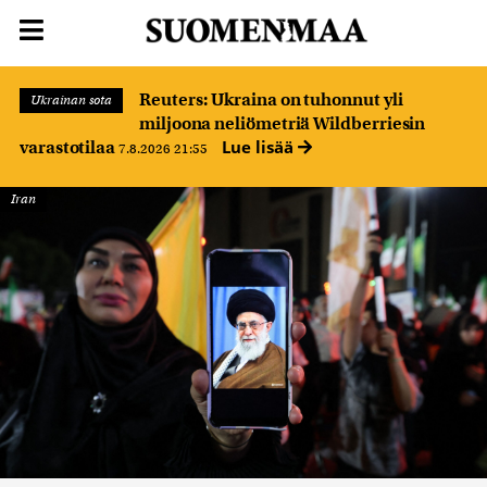
Reuters: Ukraina on tuhonnut yli
Ukrainan sota
miljoona neliömetriä Wildberriesin
Lue lisää
varastotilaa
7.8.2026 21:55
Iran