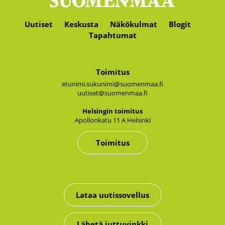
Uutiset
Keskusta
Näkökulmat
Blogit
Tapahtumat
Toimitus
etunimi.sukunimi@suomenmaa.fi
uutiset@suomenmaa.fi
Hel­sin­gin toi­mi­tus
Apol­lon­ka­tu 11 A Hel­sin­ki
Toimitus
Lataa uutissovellus
Lähetä juttuvinkki