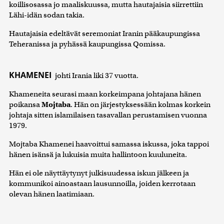
koillisosassa jo maaliskuussa, mutta hautajaisia siirrettiin
Lähi-idän sodan takia.
Hautajaisia edeltävät seremoniat Iranin pääkaupungissa
Teheranissa ja pyhässä kaupungissa Qomissa.
KHAMENEI
johti Irania liki 37 vuotta.
Khameneita seurasi maan korkeimpana johtajana hänen
poikansa
Mojtaba
. Hän on järjestyksessään kolmas korkein
johtaja sitten islamilaisen tasavallan perustamisen vuonna
1979.
Mojtaba Khamenei haavoittui samassa iskussa, joka tappoi
hänen isänsä ja lukuisia muita hallintoon kuuluneita.
Hän ei ole näyttäytynyt julkisuudessa iskun jälkeen ja
kommunikoi ainoastaan lausunnoilla, joiden kerrotaan
olevan hänen laatimiaan.