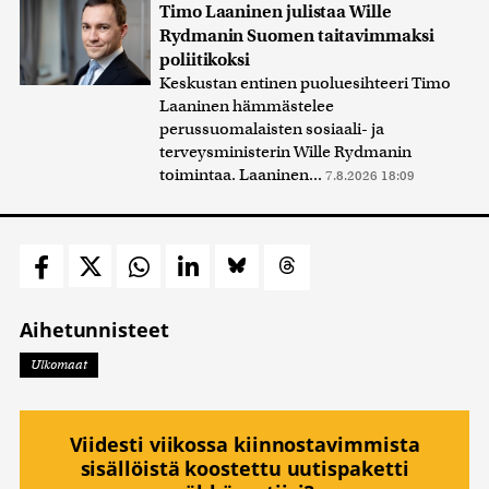
Timo Laaninen julistaa Wille
Rydmanin Suomen taitavimmaksi
poliitikoksi
Keskustan entinen puoluesihteeri Timo
Laaninen hämmästelee
perussuomalaisten sosiaali- ja
terveysministerin Wille Rydmanin
toimintaa. Laaninen...
7.8.2026 18:09
Aihetunnisteet
Ulkomaat
Viidesti viikossa kiinnostavimmista
sisällöistä koostettu uutispaketti