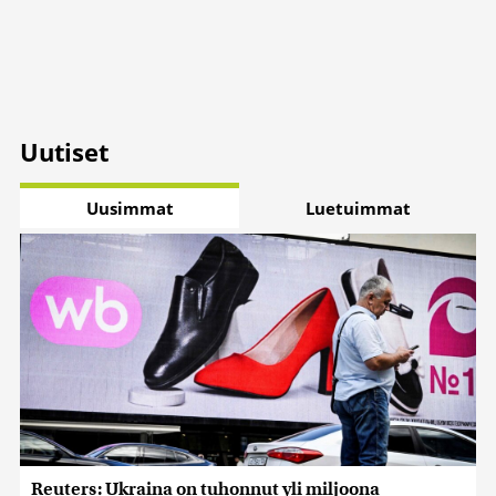
Uutiset
Uusimmat
Luetuimmat
Reuters: Ukraina on tuhonnut yli miljoona