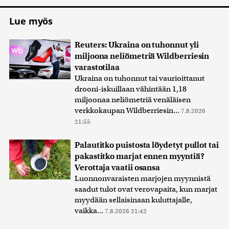
Lue myös
Reuters: Ukraina on tuhonnut yli
miljoona neliömetriä Wildberriesin
varastotilaa
Ukraina on tuhonnut tai vaurioittanut
drooni-iskuillaan vähintään 1,18
miljoonaa neliömetriä venäläisen
verkkokaupan Wildberriesin...
7.8.2026
21:55
Palautitko puistosta löydetyt pullot tai
pakastitko marjat ennen myyntiä?
Verottaja vaatii osansa
Luonnonvaraisten marjojen myynnistä
saadut tulot ovat verovapaita, kun marjat
myydään sellaisinaan kuluttajalle,
vaikka...
7.8.2026 21:42