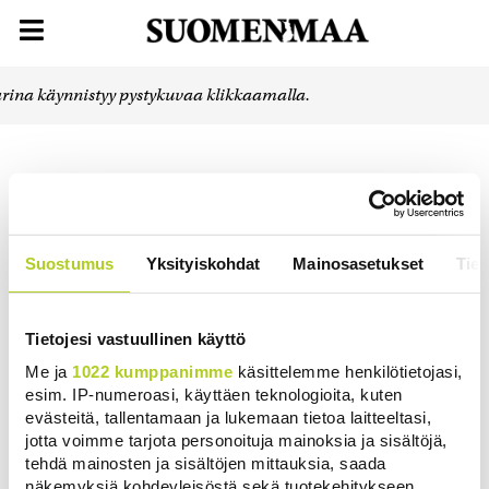
rina käynnistyy pystykuvaa klikkaamalla.
Suostumus
Yksityiskohdat
Mainosasetukset
Tiet
Tietojesi vastuullinen käyttö
Me ja
1022 kumppanimme
käsittelemme henkilötietojasi,
esim. IP-numeroasi, käyttäen teknologioita, kuten
evästeitä, tallentamaan ja lukemaan tietoa laitteeltasi,
jotta voimme tarjota personoituja mainoksia ja sisältöjä,
tehdä mainosten ja sisältöjen mittauksia, saada
näkemyksiä kohdeyleisöstä sekä tuotekehitykseen