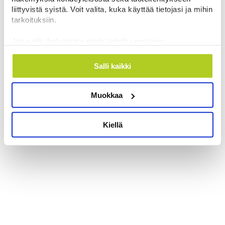
liittyvistä syistä. Voit valita, kuka käyttää tietojasi ja mihin
tarkoituksiin.
Jos sallit, haluamme myös tehdä seuraavia:
Kerätä tietoja maantieteellisestä sijainnistasi,
mahdollisesti muutaman metrin tarkkuudella
Salli kaikki
Tunnistaa laitteesi skannaamalla sen
ominaispiirteitä aktiivisesti (sormenjäljen
Muokkaa
muodostaminen)
Lue lisää siitä, miten henkilötietojasi käsitellään ja miten
voit määrittää asetuksesi
tiedot-osiossa
. Voit muuttaa
Kiellä
suostumustasi tai peruuttaa sen milloin vain
evästeilmoituksessa.
Käytämme evästeitä tarjoamamme sisällön ja mainosten
räätälöimiseen, sosiaalisen median ominaisuuksien
tukemiseen ja kävijämäärämme analysoimiseen. Lisäksi
jaamme sosiaalisen median, mainosalan ja analytiikka-
alan kumppaneillemme tietoja siitä, miten käytät
sivustoamme. Kumppanimme voivat yhdistää näitä
tietoja muihin tietoihin, joita olet antanut heille tai joita on