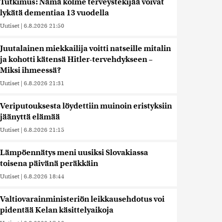
Tutkimus: Nämä kolme terveystekijää voivat
lykätä dementiaa 13 vuodella
Uutiset
|
6.8.2026 21:50
Juutalainen miekkailija voitti natseille mitalin
ja kohotti kätensä Hitler-tervehdykseen –
Miksi ihmeessä?
Uutiset
|
6.8.2026 21:31
Veriputouksesta löydettiin muinoin eristyksiin
jäänyttä elämää
Uutiset
|
6.8.2026 21:15
Lämpöennätys meni uusiksi Slovakiassa
toisena päivänä peräkkäin
Uutiset
|
6.8.2026 18:44
Valtiovarainministeriön leikkausehdotus voi
pidentää Kelan käsittelyaikoja