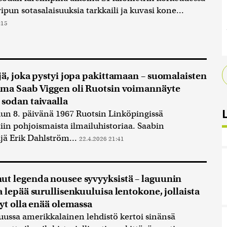
ipun sotasalaisuuksia tarkkaili ja kuvasi kone...
:15
jä, joka pystyi jopa pakittamaan – suomalaisten
ma Saab Viggen oli Ruotsin voimannäyte
sodan taivaalla
n 8. päivänä 1967 Ruotsin Linköpingissä
ttiin pohjoismaista ilmailuhistoriaa. Saabin
jä Erik Dahlström...
22.4.2026 21:41
t legenda nousee syvyyksistä – laguunin
a lepää surullisenkuuluisa lentokone, jollaista
nyt olla enää olemassa
ssa amerikkalainen lehdistö kertoi sinänsä