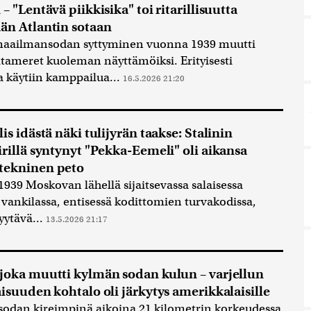
– "Lentävä piikkisika" toi ritarillisuutta
än Atlantin sotaan
maailmansodan syttyminen vuonna 1939 muutti
tameret kuoleman näyttämöiksi. Erityisesti
la käytiin kamppailua...
16.5.2026 21:20
is idästä näki tulijyrän taakse: Stalinin
irillä syntynyt "Pekka-Eemeli" oli aikansa
tekninen peto
 1939 Moskovan lähellä sijaitsevassa salaisessa
ankilassa, entisessä kodittomien turvakodissa,
hyytävä...
13.5.2026 21:17
joka muutti kylmän sodan kulun – varjellun
aisuuden kohtalo oli järkytys amerikkalaisille
odan kireimpinä aikoina 21 kilometrin korkeudessa