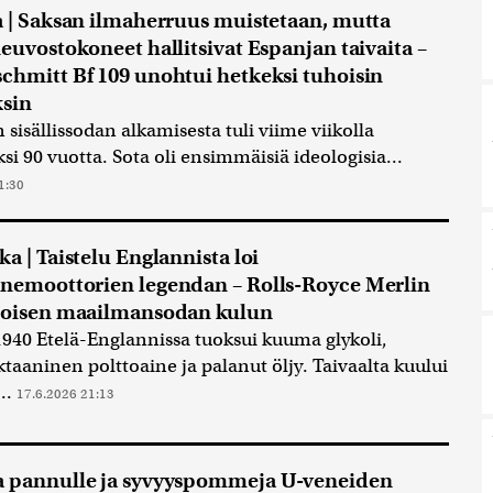
a | Saksan ilmaherruus muistetaan, mutta
neuvostokoneet hallitsivat Espanjan taivaita –
chmitt Bf 109 unohtui hetkeksi tuhoisin
ksin
 sisällissodan alkamisesta tuli viime viikolla
si 90 vuotta. Sota oli ensimmäisiä ideologisia...
1:30
ka | Taistelu Englannista loi
nemoottorien legendan – Rolls-Royce Merlin
toisen maailmansodan kulun
1940 Etelä-Englannissa tuoksui kuuma glykoli,
taaninen polttoaine ja palanut öljy. Taivaalta kuului
..
17.6.2026 21:13
a pannulle ja syvyyspommeja U-veneiden