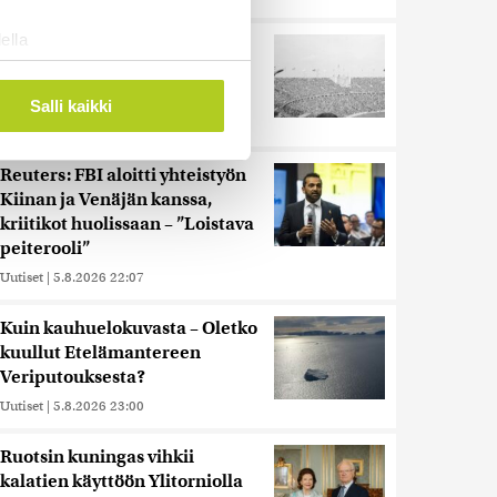
ella
Harva tajusi Hitlerin
ostaminen)
olympialaisissa, mitä pinnan
alla kyti
ossa
. Voit muuttaa
Salli kaikki
Uutiset
|
5.8.2026 21:41
Reuters: FBI aloitti yhteistyön
 ominaisuuksien tukemiseen
Kiinan ja Venäjän kanssa,
tiikka-alan
kriitikot huolissaan – ”Loistava
ietoja muihin tietoihin, joita
peiterooli”
 myös siirtää ulkomaille.
Uutiset
|
5.8.2026 22:07
Kuin kauhuelokuvasta – Oletko
kuullut Etelämantereen
Veriputouksesta?
Uutiset
|
5.8.2026 23:00
Ruotsin kuningas vihkii
kalatien käyttöön Ylitorniolla