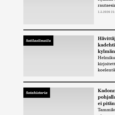
rautaesir
1.5.2026 21
Hävittä
Sotilasilmailu
kadehti
kylmän 
Helmikuu
kirjoite
koelentä
Kadonnu
Sotahistoria
pohjall
ei pitä
Tammikuu