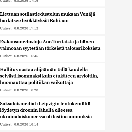
Uutiset
|
6.8.2026 17:16
Liettuan sotilastiedustelun mukaan Venäjä
harkitsee hyökkäyksiä Baltiaan
Uutiset
|
6.8.2026 17:12
Ex-kansanedustaja Ano Turtiaista ja hänen
vaimoaan syytetään törkeistä talousrikoksista
Uutiset
|
6.8.2026 16:45
Hallitus nostaa alijäämän tällä kaudella
selvästi isommaksi kuin etukäteen arvioitiin,
huomauttaa politiikan vaikuttaja
Uutiset
|
6.8.2026 16:20
Saksalaismediat: Leipzigin lentokentältä
löydetyn droonin lähellä olleessa
ukrainalaiskoneessa oli lastina ammuksia
Uutiset
|
6.8.2026 16:14