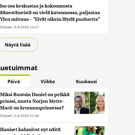
Iso osa keskustaa ja kokoomusta
äänestäneistä on vielä katsomossa, paljastaa
Ylen mittaus – ”Eivät oikein löydä puoluetta”
Uutiset
|
6.8.2026 15:57
Näytä lisää
Luetuimmat
Päivä
Viikko
Kuukausi
Miksi Ruotsin Daniel on pelkkä
prinssi, mutta Norjan Mette-
Marit on kruununprinsessa?
Uutiset
|
3.8.2026 21:46
Ihmiset kahmivat nyt näitä