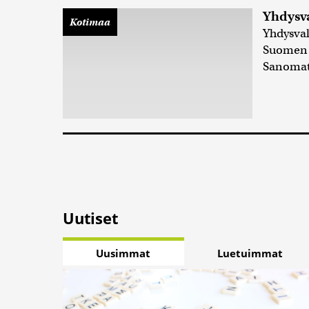
Yhdysva
Kotimaa
Yhdysval
Suomen y
Sanomat.
Uutiset
Uusimmat
Luetuimmat