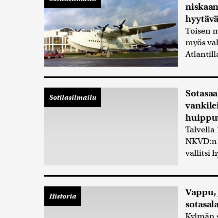
niskaan 
hyytävä
Toisen 
myös val
Atlantil
Sotasaal
Sotilasilmailu
vankile
huippu
Talvella
NKVD:n v
vallitsi 
Vappu, 
Historia
sotasal
Kylmän s