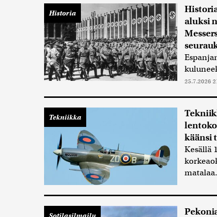
Histori
Historia
aluksi 
Messers
seurau
Espanjan
kuluneek
25.7.2026 2
Tekniik
Tekniikka
lentoko
käänsi 
Kesällä 
korkeaok
matalaa.
Pekoni
Sotilasilmailu