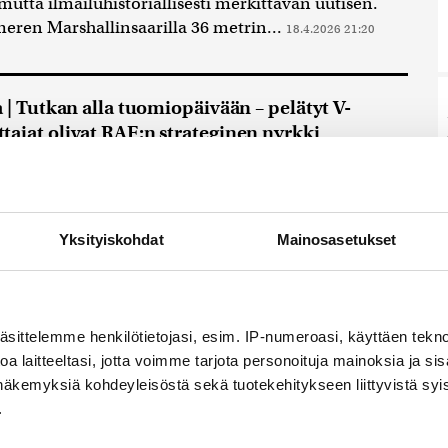
mutta ilmailuhistoriallisesti merkittävän uutisen.
ren Marshallinsaarilla 36 metrin...
18.4.2026 21:20
a | Tutkan alla tuomiopäivään – pelätyt V-
ajat olivat RAF:n strateginen nyrkki
sodan kireimpinä vuosikymmeninä 1950- ja 1960-
 suurvaltojen välinen tasapaino oli kiinni
estä...
10.4.2026 21:20
Yksityiskohdat
Mainosasetukset
 hävittäjä teki saksalaislentäjien puolisoista
 F-104 Starfighter oli taivaan kaunein katastrofi
äsittelemme henkilötietojasi, esim. IP-numeroasi, käyttäen teknol
ikkalaisen sotateollisuuden tuorein luomus
a laitteeltasi, jotta voimme tarjota personoituja mainoksia ja sis
 F-104 Starfighter tuotiin hallista päivänvaloon
näkemyksiä kohdeyleisöstä sekä tuotekehitykseen liittyvistä syist
un puolivälissä...
.
1.4.2026 21:25