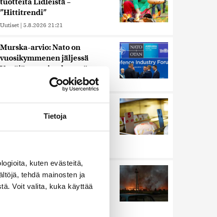
tuotteita Lidleistä –
”Hittitrendi”
Uutiset
|
5.8.2026 21:21
Murska-arvio: Nato on
vuosikymmenen jäljessä
Venäjän suorituskyvystä
Uutiset
|
5.8.2026 22:15
Nämä ihmiset sairastuvat
muita herkemmin sydän- ja
Tietoja
verisuonitauteihin, sanoo
tutkimus
Uutiset
|
5.8.2026 22:01
ogioita, kuten evästeitä,
Ukrainan mukaan yhtään
ältöjä, tehdä mainosten ja
Venäjän ohjusta ei kyetty
ä. Voit valita, kuka käyttää
pudottamaan iskussa, jossa
kuoli toistakymmentä ihmistä
Uutiset
|
5.8.2026 9:21