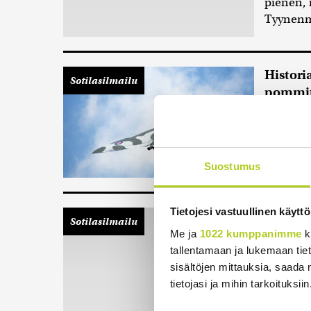
pienen, 
Tyynenme
Histori
Sotilasilmailu
pommitt
Kylmän 
luvuilla
täydellis
Suostumus
Tietojesi vastuullinen käyttö
Oikukas
Sotilasilmailu
leskiä –
Me ja
1022 kumppanimme
k
Kun amer
tallentamaan ja lukemaan tieto
Lockheed
sisältöjen mittauksia, saada 
1950-luv
tietojasi ja mihin tarkoituksiin