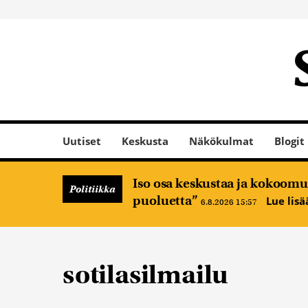
Uutiset
Keskusta
Näkökulmat
Blogit
Iso osa keskustaa ja kokoomus
Politiikka
puoluetta”
Lue lis
6.8.2026 15:57
sotilasilmailu