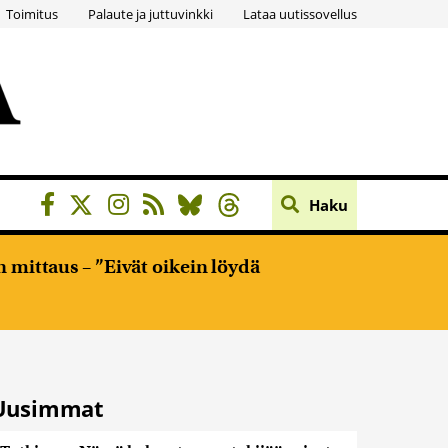
Toimitus
Palaute ja juttuvinkki
Lataa uutissovellus
Haku
 mittaus – ”Eivät oikein löydä
Uusimmat