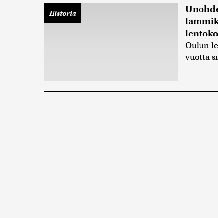
Unohdet
Historia
lammikk
lentok
Oulun le
vuotta s