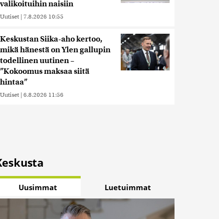
valikoituihin naisiin
Uutiset
|
7.8.2026 10:55
Keskustan Siika-aho kertoo,
mikä hänestä on Ylen gallupin
todellinen uutinen –
”Kokoomus maksaa siitä
hintaa”
Uutiset
|
6.8.2026 11:56
Keskusta
Uusimmat
Luetuimmat