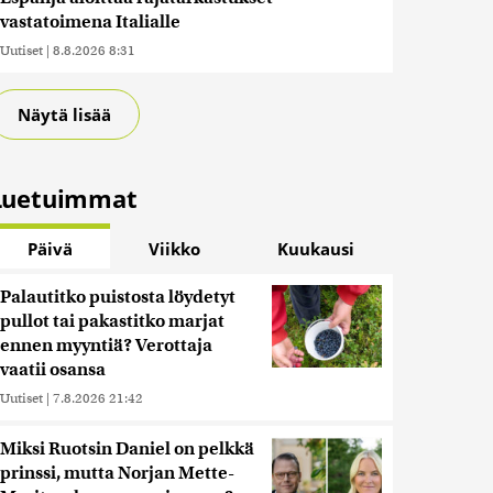
vastatoimena Italialle
Uutiset
|
8.8.2026 8:31
Näytä lisää
Luetuimmat
Päivä
Viikko
Kuukausi
Palautitko puistosta löydetyt
pullot tai pakastitko marjat
ennen myyntiä? Verottaja
vaatii osansa
Uutiset
|
7.8.2026 21:42
Miksi Ruotsin Daniel on pelkkä
prinssi, mutta Norjan Mette-