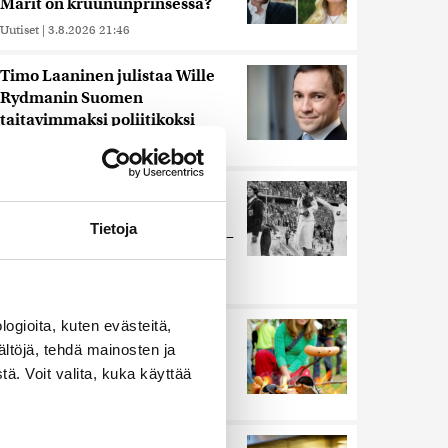
Marit on kruununprinsessa?
Uutiset
|
3.8.2026 21:46
Timo Laaninen julistaa Wille
Rydmanin Suomen
taitavimmaksi poliitikoksi
Uutiset
|
7.8.2026 18:09
Juutalainen miekkailija voitti
natseille mitalin ja kohotti
Tietoja
kätensä Hitler-tervehdykseen –
Miksi ihmeessä?
Uutiset
|
6.8.2026 21:31
ogioita, kuten evästeitä,
Ihmiset kahmivat nyt näitä
ältöjä, tehdä mainosten ja
tuotteita Lidleistä –
”Hittitrendi”
ä. Voit valita, kuka käyttää
Uutiset
|
5.8.2026 21:21
Nämä ihmiset sairastuvat