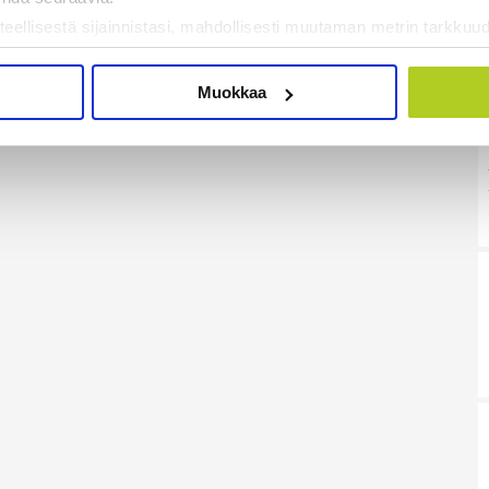
teellisestä sijainnistasi, mahdollisesti muutaman metrin tarkkuud
kannaamalla sen ominaispiirteitä aktiivisesti (sormenjäljen muod
tietojasi käsitellään ja miten voit määrittää asetuksesi
tiedot-osi
Muokkaa
sen milloin vain evästeilmoituksessa.
mme sisällön ja mainosten räätälöimiseen, sosiaalisen median
iseen. Lisäksi jaamme sosiaalisen median, mainosalan ja analy
, miten käytät sivustoamme. Kumppanimme voivat yhdistää näitä t
on kerätty, kun olet käyttänyt heidän palvelujaan. Tietoja saatetaan