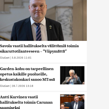
Savola vaatii hallitukselta välittömiä toimia
sikaruttotilanteeseen – ”Viipymättä”
Uutiset
|
3.8.2026 11:01
Garden-kohu on tarpeellinen
opetus kaikille puolueille,
keskustakonkari sanoo MT:ssä
Uutiset
|
28.7.2026 13:18
Antti Kurvinen vaatii
hallitukselta toimia Carunan
saamiseksi