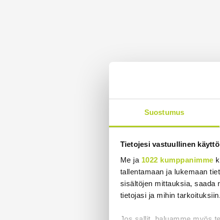
Suostumus
Tietojesi vastuullinen käyttö
Me ja
1022 kumppanimme
k
tallentamaan ja lukemaan tieto
sisältöjen mittauksia, saada 
tietojasi ja mihin tarkoituksiin
Jos sallit, haluamme myös t