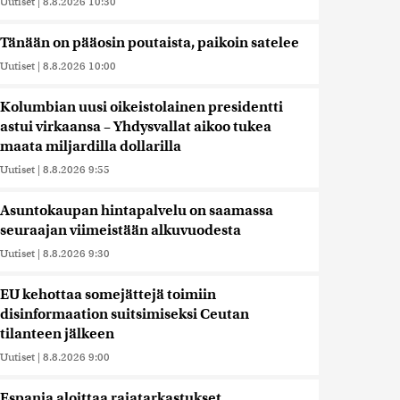
Uutiset
|
8.8.2026 10:30
Tänään on pääosin poutaista, paikoin satelee
Uutiset
|
8.8.2026 10:00
Kolumbian uusi oikeistolainen presidentti
astui virkaansa – Yhdysvallat aikoo tukea
maata miljardilla dollarilla
Uutiset
|
8.8.2026 9:55
Asuntokaupan hintapalvelu on saamassa
seuraajan viimeistään alkuvuodesta
Uutiset
|
8.8.2026 9:30
EU kehottaa somejättejä toimiin
disinformaation suitsimiseksi Ceutan
tilanteen jälkeen
Uutiset
|
8.8.2026 9:00
Espanja aloittaa rajatarkastukset