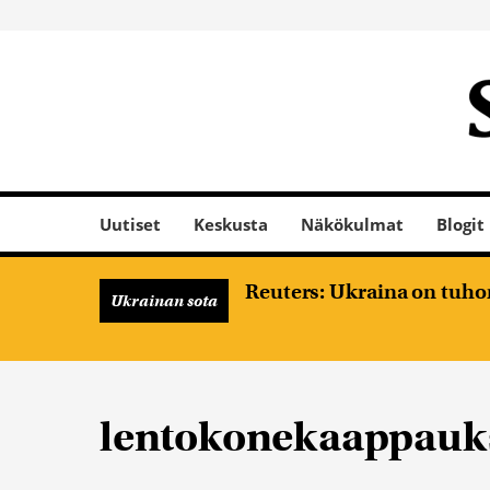
Uutiset
Keskusta
Näkökulmat
Blogit
Reuters: Ukraina on tuhon
Ukrainan sota
lentokonekaappauk