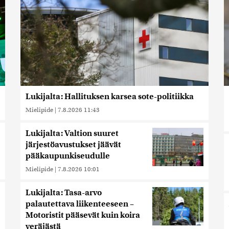
Lukijalta: Hallituksen karsea sote-politiikka
Mielipide
|
7.8.2026 11:43
Lukijalta: Valtion suuret
järjestöavustukset jäävät
pääkaupunkiseudulle
Mielipide
|
7.8.2026 10:01
Lukijalta: Tasa-arvo
palautettava liikenteeseen –
Motoristit pääsevät kuin koira
veräjästä