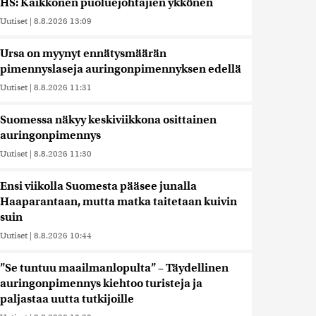
HS: Kaikkonen puoluejohtajien ykkönen
Uutiset
|
8.8.2026 13:09
Ursa on myynyt ennätysmäärän
pimennyslaseja auringonpimennyksen edellä
Uutiset
|
8.8.2026 11:31
Suomessa näkyy keskiviikkona osittainen
auringonpimennys
Uutiset
|
8.8.2026 11:30
Ensi viikolla Suomesta pääsee junalla
Haaparantaan, mutta matka taitetaan kuivin
suin
Uutiset
|
8.8.2026 10:44
”Se tuntuu maailmanlopulta” – Täydellinen
auringonpimennys kiehtoo turisteja ja
paljastaa uutta tutkijoille