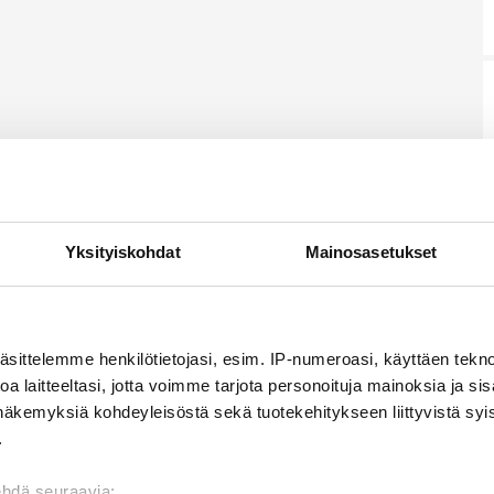
Yksityiskohdat
Mainosasetukset
äsittelemme henkilötietojasi, esim. IP-numeroasi, käyttäen teknol
a laitteeltasi, jotta voimme tarjota personoituja mainoksia ja sis
näkemyksiä kohdeyleisöstä sekä tuotekehitykseen liittyvistä syist
.
ehdä seuraavia: