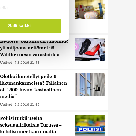
muita herkemmin sydän- ja
ella
verisuonitauteihin, sanoo
ostaminen)
tutkimus
ossa
. Voit muuttaa
Salli kaikki
Uutiset
|
5.8.2026 22:01
Reuters: Ukraina on tuhonnut
 ominaisuuksien tukemiseen
yli miljoona neliömetriä
tiikka-alan
Wildberriesin varastotilaa
ietoja muihin tietoihin, joita
Uutiset
|
7.8.2026 21:55
 myös siirtää ulkomaille.
Oletko ihmetellyt peilejä
ikkunankarmeissa? Tällainen
oli 1800-luvun ”sosiaalinen
media”
Uutiset
|
5.8.2026 21:45
Poliisi tutkii useita
seksuaalirikoksia Turussa –
kohdistuneet sattumalta