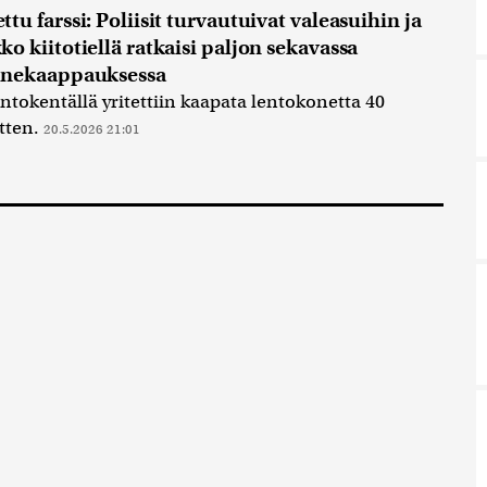
tu farssi: Poliisit turvautuivat valeasuihin ja
o kiitotiellä ratkaisi paljon sekavassa
onekaappauksessa
ntokentällä yritettiin kaapata lentokonetta 40
itten.
20.5.2026 21:01