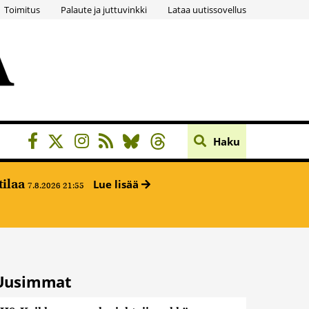
Toimitus
Palaute ja juttuvinkki
Lataa uutissovellus
Haku
tilaa
Lue lisää
7.8.2026 21:55
Uusimmat