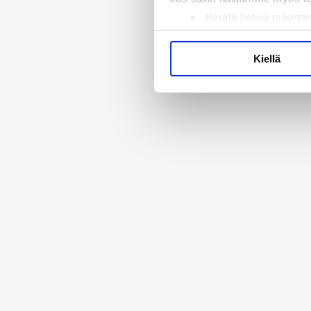
Kerätä tietoja maantie
Tunnistaa laitteesi s
Lue lisää siitä, miten henkilö
Kiellä
suostumustasi tai peruuttaa 
Käytämme evästeitä tarjoama
ja kävijämäärämme analysoim
kumppaneillemme tietoja siitä
olet antanut heille tai joita 