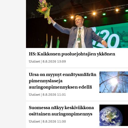
HS: Kaikkonen puoluejohtajien ykkönen
Uutiset
|
8.8.2026 13:09
Ursa on myynyt ennätysmäärän
pimennyslaseja
auringonpimennyksen edellä
Uutiset
|
8.8.2026 11:31
Suomessa näkyy keskiviikkona
osittainen auringonpimennys
Uutiset
|
8.8.2026 11:30