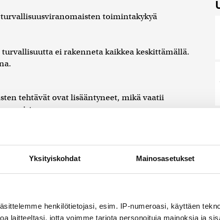
turvallisuusviranomaisten toimintakykyä
ä turvallisuutta ei rakenneta kaikkea keskittämällä.
na.
en tehtävät ovat lisääntyneet, mikä vaatii
rvaamista.
rturvallisuuskeskuksen rahoitus tulisi laskea mukaan
oin puolitoista prosenttia bruttokansantuotteesta.
Yksityiskohdat
Mainosasetukset
tua varoittamista drooniuhkista.
aa, Räsänen totesi.
 tieto viivytyksettä suoraan uhka-alueella oleville.
äsittelemme henkilötietojasi, esim. IP-numeroasi, käyttäen teknol
äli kansalaiset ja yhteiskunta eivät tiedä, kuinka
a laitteeltasi, jotta voimme tarjota personoituja mainoksia ja sis