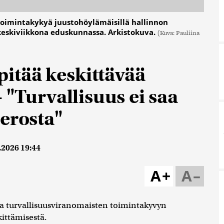
toimintakykyä juustohöylämäisillä hallinnon
keskiviikkona eduskunnassa. Arkistokuva.
(Kuva: Pauliina
itää keskittävää
 "Turvallisuus ei saa
erosta"
.2026 19:44
A+
A–
sta turvallisuusviranomaisten toimintakyvyn
kittämisestä.