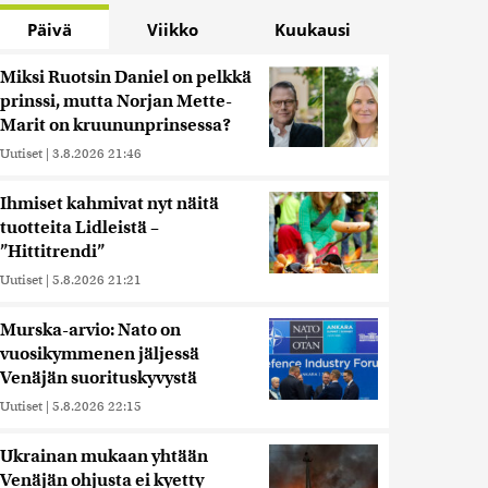
Päivä
Viikko
Kuukausi
Miksi Ruotsin Daniel on pelkkä
prinssi, mutta Norjan Mette-
Marit on kruununprinsessa?
Uutiset
|
3.8.2026 21:46
Ihmiset kahmivat nyt näitä
tuotteita Lidleistä –
”Hittitrendi”
Uutiset
|
5.8.2026 21:21
Murska-arvio: Nato on
vuosikymmenen jäljessä
Venäjän suorituskyvystä
Uutiset
|
5.8.2026 22:15
Ukrainan mukaan yhtään
Venäjän ohjusta ei kyetty