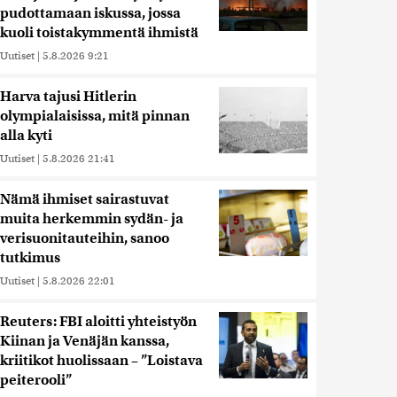
pudottamaan iskussa, jossa
kuoli toistakymmentä ihmistä
Uutiset
|
5.8.2026 9:21
Harva tajusi Hitlerin
olympialaisissa, mitä pinnan
alla kyti
Uutiset
|
5.8.2026 21:41
Nämä ihmiset sairastuvat
muita herkemmin sydän- ja
verisuonitauteihin, sanoo
tutkimus
Uutiset
|
5.8.2026 22:01
Reuters: FBI aloitti yhteistyön
Kiinan ja Venäjän kanssa,
kriitikot huolissaan – ”Loistava
peiterooli”