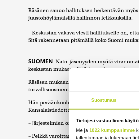
Räsänen sanoo hallituksen heikentävän myös 
juustohöylämäisillä hallinnon leikkauksilla.
– Keskustan vakava viesti hallitukselle on, ett
Sitä rakennetaan pitämällä koko Suomi muka
SUOMEN
Nato-jäsenyyden myötä viranomaist
keskustan mukaan riittävien voimavarojen tu
Räsäsen mukaan poliisin, palokuntien ja Kybe
turvallisuusmenojen pottiin, jonka osuus on n
Suostumus
Hän peräänkuulutti myös nopeaa ja kohdennet
Kansalaistiedottamisessa on parantamisen var
Tietojesi vastuullinen käyttö
– Järjestelmien on kyettävä välittämään selkeä
Me ja
1022 kumppanimme
k
– Pelkkä varoittaminen ei kuitenkaan riitä, mik
tallentamaan ja lukemaan tieto