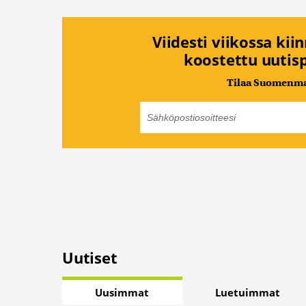
Viidesti viikossa kii
koostettu uutisp
Tilaa Suomenmaa
Uutiset
Uusimmat
Luetuimmat