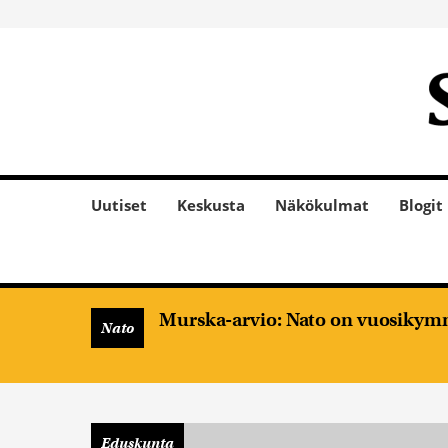
Uutiset
Keskusta
Näkökulmat
Blogit
Murska-arvio: Nato on vuosikymm
Nato
Eduskunta