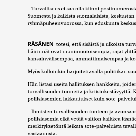
– Turvallisuus ei saa olla kiinni postinumeros
Suomesta ja kaikista suomalaisista, keskusta
ryhmäpuheenvuorossa, kun eduskunta keskus
RÄSÄNEN
totesi, että sisäistä ja ulkoista tur
häirinnät ovat monimuotoisempia, rajat ylitt
kansainvälisempää, ammattimaisempaa ja k
Myös kulloinkin harjoitettavalla politiikan su
Hän listasi useita hallituksen hankkeita, joi
turvallisuudentunnetta ja kriisinkestävyyttä. 
poliisiasemien lakkautukset kuin sote-palvelu
– Ihmisten turvallisuuden tunteen ja avunsaa
poliisiasemia eikä vetää valtion kaikkea läsn
merkityksetöntä leikata sote-palveluista tavall
vastaamista.