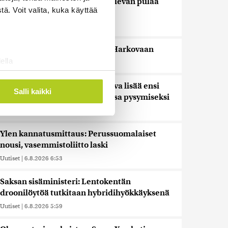
Trump kiistää Yhdysvalloilla olevan pulaa
ä. Voit valita, kuka käyttää
ohjuksista ja ammuksista
Uutiset
|
6.8.2026 11:17
Useita kuoli Venäjän iskuissa Harkovaan
ella
Uutiset
|
6.8.2026 9:14
ostaminen)
Arvio: Julkisia menoja leikattava lisää ensi
ossa
. Voit muuttaa
Salli kaikki
hallituskaudella EU-tavoitteissa pysymiseksi
Uutiset
|
6.8.2026 9:04
 ominaisuuksien tukemiseen
Ylen kannatusmittaus: Perussuomalaiset
tiikka-alan
nousi, vasemmistoliitto laski
ietoja muihin tietoihin, joita
Uutiset
|
6.8.2026 6:53
 myös siirtää ulkomaille.
Saksan sisäministeri: Lentokentän
droonilöytöä tutkitaan hybridihyökkäyksenä
Uutiset
|
6.8.2026 5:59