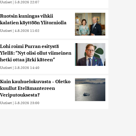
Uutiset
|
5.8.2026 22:07
Ruotsin kuningas vihkii
kalatien käyttöön Ylitorniolla
Uutiset
|
4.8.2026 11:02
Lohi roimi Purran esitystä
Ylellä: ”Nyt olisi ollut viimeinen
hetki ottaa järki käteen”
Uutiset
|
5.8.2026 14:40
Kuin kauhuelokuvasta – Oletko
kuullut Etelämantereen
Veriputouksesta?
Uutiset
|
5.8.2026 23:00