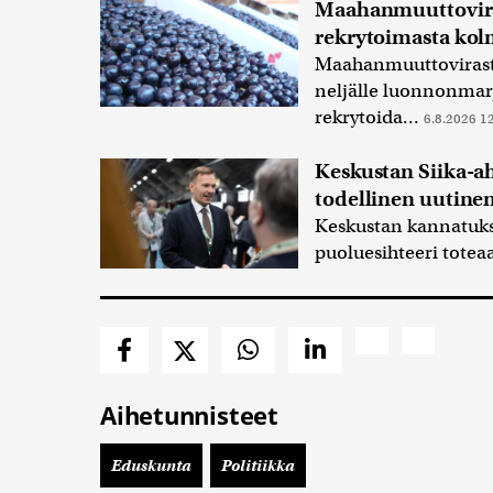
Maahanmuuttoviras
rekrytoimasta kol
Maahanmuuttovirasto
neljälle luonnonmarj
rekrytoida...
6.8.2026 1
Keskustan Siika-ah
todellinen uutine
Keskustan kannatukse
puoluesihteeri totea
Aihetunnisteet
Eduskunta
Politiikka