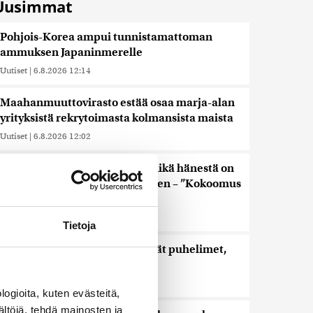
Uusimmat
Pohjois-Korea ampui tunnistamattoman
ammuksen Japaninmerelle
Uutiset
|
6.8.2026 12:14
Maahanmuuttovirasto estää osaa marja-alan
yrityksistä rekrytoimasta kolmansista maista
Uutiset
|
6.8.2026 12:02
Keskustan Siika-aho kertoo, mikä hänestä on
Ylen gallupin todellinen uutinen – ”Kokoomus
maksaa siitä hintaa”
Uutiset
|
6.8.2026 11:56
Tietoja
Viime vuonna kouluista lähtivät puhelimet,
nyt lisätään liikkumista
Uutiset
|
6.8.2026 11:24
ogioita, kuten evästeitä,
ältöjä, tehdä mainosten ja