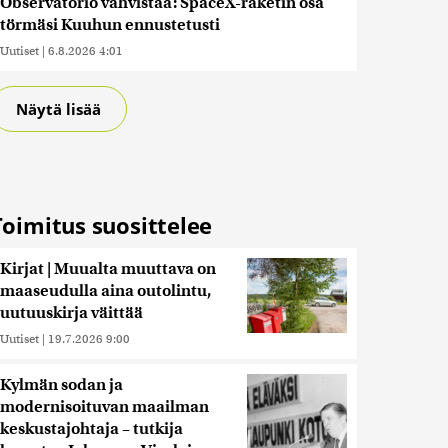
Observatorio vahvistaa: SpaceX-raketin osa
törmäsi Kuuhun ennustetusti
Uutiset
|
6.8.2026 4:01
Näytä lisää
Toimitus suosittelee
Kirjat | Muualta muuttava on
maaseudulla aina outolintu,
uutuuskirja väittää
Uutiset
|
19.7.2026 9:00
Kylmän sodan ja
modernisoituvan maailman
keskustajohtaja – tutkija