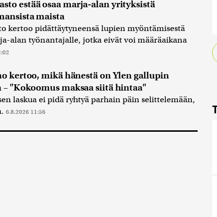
to estää osaa marja-alan yrityksistä
mansista maista
 kertoo pidättäytyneensä lupien myöntämisestä
a-alan työnantajalle, jotka eivät voi määräaikana
2:02
o kertoo, mikä hänestä on Ylen gallupin
n – "Kokoomus maksaa siitä hintaa"
n laskua ei pidä ryhtyä parhain päin selittelemään,
a.
6.8.2026 11:56