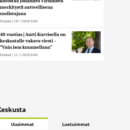
korostaa Johannes Virolaisen
merkitystä aatteellisena
uudistajana
Uutiset
|
18.7.2026 9:00
40-vuotias | Antti Kurvisella on
keskustalle vakava viesti –
”Vain isoa kuunnellaan”
Uutiset
|
11.7.2026 8:00
Keskusta
Uusimmat
Luetuimmat