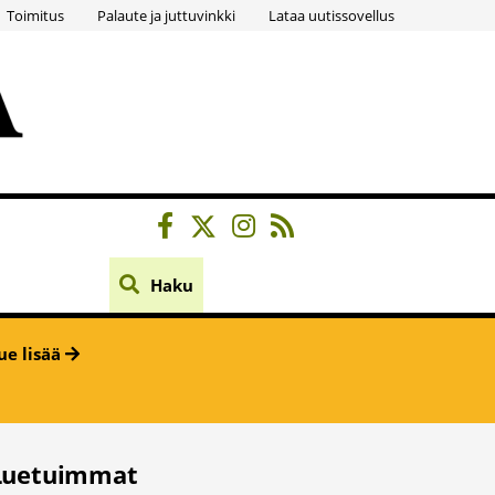
Toimitus
Palaute ja juttuvinkki
Lataa uutissovellus
Haku
ue lisää
Luetuimmat