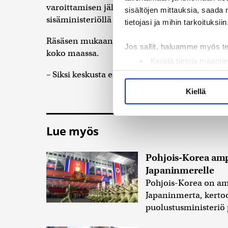
varoittamisen jälkeen tulee toimia. Tällä sektori
sisältöjen mittauksia, saada 
sisäministeriöllä reilusti petrattavaa.
tietojasi ja mihin tarkoituksiin
Räsäsen mukaan hajautettu pelastustoimi on par
Jos sallit, haluamme myös t
koko maassa.
Kerätä tietoja maantie
Tunnistaa laitteesi s
– Siksi keskusta ei kannata pelastustoimen val
Lue lisää siitä, miten henkilö
Kiellä
suostumustasi tai peruuttaa 
Käytämme evästeitä tarjoama
Lue myös
ja kävijämäärämme analysoim
kumppaneillemme tietoja siitä
Pohjois-Korea a
olet antanut heille tai joita 
Japaninmerelle
Pohjois-Korea on a
Japaninmerta, kerto
puolustusministeriö 