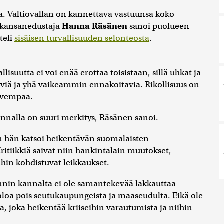
ta. Valtiovallan on kannettava vastuunsa koko
n kansanedustaja
Hanna Räsänen
sanoi puolueen
teli
sisäisen turvallisuuden selonteosta
.
vallisuutta ei voi enää erottaa toisistaan, sillä uhkat ja
äviä ja yhä vaikeammin ennakoitavia. Rikollisuus on
ovempaa.
unnalla on suuri merkitys, Räsänen sanoi.
den hän katsoi heikentävän suomalaisten
Kritiikkiä saivat niin hankintalain muutokset,
ihin kohdistuvat leikkaukset.
nnin kannalta ei ole samantekevää lakkauttaa
äoloa pois seutukaupungeista ja maaseudulta. Eikä ole
a, joka heikentää kriiseihin varautumista ja niihin