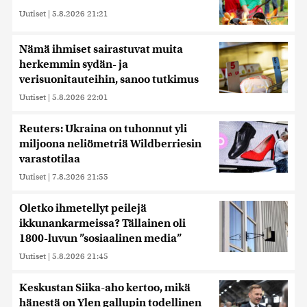
Uutiset
|
5.8.2026 21:21
Nämä ihmiset sairastuvat muita
herkemmin sydän- ja
verisuonitauteihin, sanoo tutkimus
Uutiset
|
5.8.2026 22:01
Reuters: Ukraina on tuhonnut yli
miljoona neliömetriä Wildberriesin
varastotilaa
Uutiset
|
7.8.2026 21:55
Oletko ihmetellyt peilejä
ikkunankarmeissa? Tällainen oli
1800-luvun ”sosiaalinen media”
Uutiset
|
5.8.2026 21:45
Keskustan Siika-aho kertoo, mikä
hänestä on Ylen gallupin todellinen