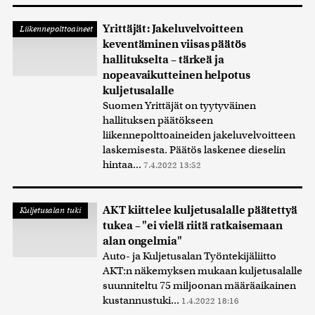
Yrittäjät: Jakeluvelvoitteen
Liikennepolttoaineet
keventäminen viisas päätös
hallitukselta – tärkeä ja
nopeavaikutteinen helpotus
kuljetusalalle
Suomen Yrittäjät on tyytyväinen
hallituksen päätökseen
liikennepolttoaineiden jakeluvelvoitteen
laskemisesta. Päätös laskenee dieselin
hintaa...
7.4.2022 13:52
AKT kiittelee kuljetusalalle päätettyä
Kuljetusalan tuki
tukea – "ei vielä riitä ratkaisemaan
alan ongelmia"
Auto- ja Kuljetusalan Työntekijäliitto
AKT:n näkemyksen mukaan kuljetusalalle
suunniteltu 75 miljoonan määräaikainen
kustannustuki...
1.4.2022 18:16