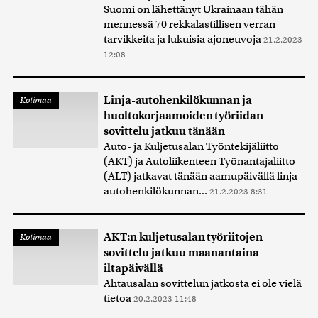
Suomi on lähettänyt Ukrainaan tähän
mennessä 70 rekkalastillisen verran
tarvikkeita ja lukuisia ajoneuvoja
21.2.2023
12:08
Linja-autohenkilökunnan ja
Kotimaa
huoltokorjaamoiden työriidan
sovittelu jatkuu tänään
Auto- ja Kuljetusalan Työntekijäliitto
(AKT) ja Autoliikenteen Työnantajaliitto
(ALT) jatkavat tänään aamupäivällä linja-
autohenkilökunnan...
21.2.2023 8:31
AKT:n kuljetusalan työriitojen
Kotimaa
sovittelu jatkuu maanantaina
iltapäivällä
Ahtausalan sovittelun jatkosta ei ole vielä
tietoa
20.2.2023 11:48