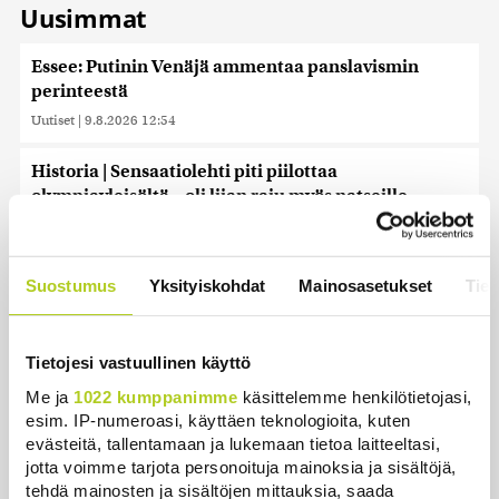
Uusimmat
Essee: Putinin Venäjä ammentaa panslavismin
perinteestä
Uutiset
|
9.8.2026 12:54
Historia | Sensaatiolehti piti piilottaa
olympiayleisöltä – oli liian raju myös natseille
itselleen
Uutiset
|
8.8.2026 22:15
Suostumus
Yksityiskohdat
Mainosasetukset
Tiet
Helle kurittaa Pohjois-Koreaa – valtionmedia
kehottaa syömään koiranlihasoppaa
Uutiset
|
8.8.2026 22:06
Tietojesi vastuullinen käyttö
Me ja
1022 kumppanimme
käsittelemme henkilötietojasi,
WSJ: Saksassa löytynyt drooni oli todennäköisesti
esim. IP-numeroasi, käyttäen teknologioita, kuten
venäläinen
evästeitä, tallentamaan ja lukemaan tietoa laitteeltasi,
Uutiset
|
8.8.2026 16:19
jotta voimme tarjota personoituja mainoksia ja sisältöjä,
tehdä mainosten ja sisältöjen mittauksia, saada