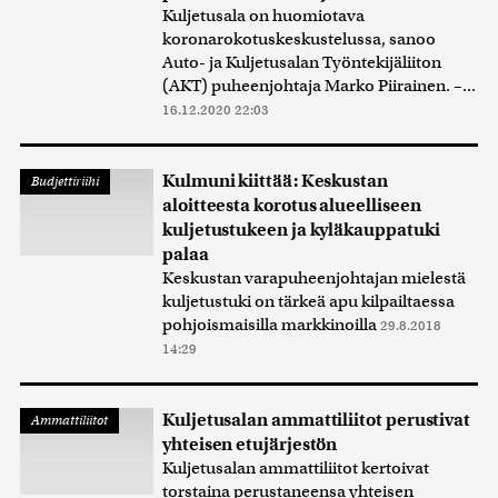
Kuljetusala on huomiotava
koronarokotuskeskustelussa, sanoo
Auto- ja Kuljetusalan Työntekijäliiton
(AKT) puheenjohtaja Marko Piirainen. –...
16.12.2020 22:03
Kulmuni kiittää: Keskustan
Budjettiriihi
aloitteesta korotus alueelliseen
kuljetustukeen ja kyläkauppatuki
palaa
Keskustan varapuheenjohtajan mielestä
kuljetustuki on tärkeä apu kilpailtaessa
pohjoismaisilla markkinoilla
29.8.2018
14:29
Kuljetusalan ammattiliitot perustivat
Ammattiliitot
yhteisen etujärjestön
Kuljetusalan ammattiliitot kertoivat
torstaina perustaneensa yhteisen