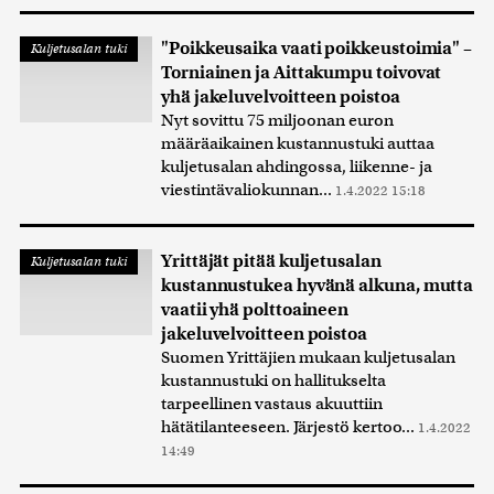
"Poikkeusaika vaati poikkeustoimia" –
Kuljetusalan tuki
Torniainen ja Aittakumpu toivovat
yhä jakeluvelvoitteen poistoa
Nyt sovittu 75 miljoonan euron
määräaikainen kustannustuki auttaa
kuljetusalan ahdingossa, liikenne- ja
viestintävaliokunnan...
1.4.2022 15:18
Yrittäjät pitää kuljetusalan
Kuljetusalan tuki
kustannustukea hyvänä alkuna, mutta
vaatii yhä polttoaineen
jakeluvelvoitteen poistoa
Suomen Yrittäjien mukaan kuljetusalan
kustannustuki on hallitukselta
tarpeellinen vastaus akuuttiin
hätätilanteeseen. Järjestö kertoo...
1.4.2022
14:49