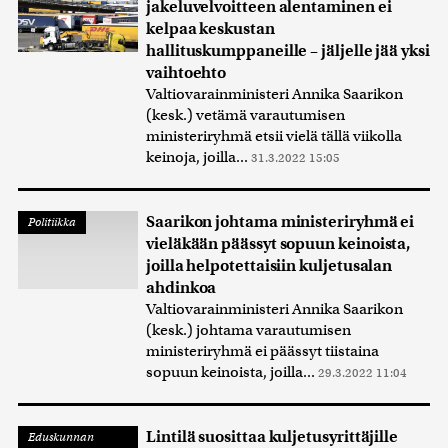
jakeluvelvoitteen alentaminen ei
kelpaa keskustan
hallituskumppaneille – jäljelle jää yksi
vaihtoehto
Valtiovarainministeri Annika Saarikon
(kesk.) vetämä varautumisen
ministeriryhmä etsii vielä tällä viikolla
keinoja, joilla...
31.3.2022 15:05
Saarikon johtama ministeriryhmä ei
Politiikka
vieläkään päässyt sopuun keinoista,
joilla helpotettaisiin kuljetusalan
ahdinkoa
Valtiovarainministeri Annika Saarikon
(kesk.) johtama varautumisen
ministeriryhmä ei päässyt tiistaina
sopuun keinoista, joilla...
29.3.2022 11:04
Lintilä suosittaa kuljetusyrittäjille
Eduskunnan