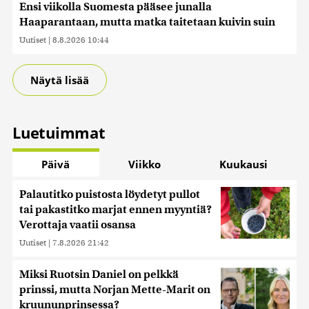
Ensi viikolla Suomesta pääsee junalla
tietoja muihin tietoihin, joita olet antanut heille tai joita on
Haaparantaan, mutta matka taitetaan kuivin suin
kerätty, kun olet käyttänyt heidän palvelujaan. Tietoja
saatetaan myös siirtää ulkomaille.
Uutiset
|
8.8.2026 10:44
Näytä lisää
Luetuimmat
Päivä
Viikko
Kuukausi
Palautitko puistosta löydetyt pullot
tai pakastitko marjat ennen myyntiä?
Verottaja vaatii osansa
Uutiset
|
7.8.2026 21:42
Miksi Ruotsin Daniel on pelkkä
prinssi, mutta Norjan Mette-Marit on
kruununprinsessa?