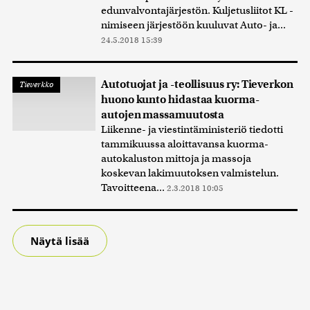
edunvalvontajärjestön. Kuljetusliitot KL -
nimiseen järjestöön kuuluvat Auto- ja...
24.5.2018 15:39
Autotuojat ja -teollisuus ry: Tieverkon
Tieverkko
huono kunto hidastaa kuorma-
autojen massamuutosta
Liikenne- ja viestintäministeriö tiedotti
tammikuussa aloittavansa kuorma-
autokaluston mittoja ja massoja
koskevan lakimuutoksen valmistelun.
Tavoitteena...
2.3.2018 10:05
Näytä lisää