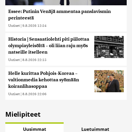
Essee: Putinin Venäjä ammentaa panslavismin
perinteestä
Uutiset
|
9.8.2026 12:54
Historia | Sensaatiolehti piti piilottaa
olympiayleisöltä – oli liian raju myös
natseille itselleen
Uutiset
|
8.8.2026 22:15
Helle kurittaa Pohjois-Koreaa –
valtionmedia kehottaa syömään
koiranlihasoppaa
Uutiset
|
8.8.2026 22:06
Mielipiteet
Uusimmat
Luetuimmat