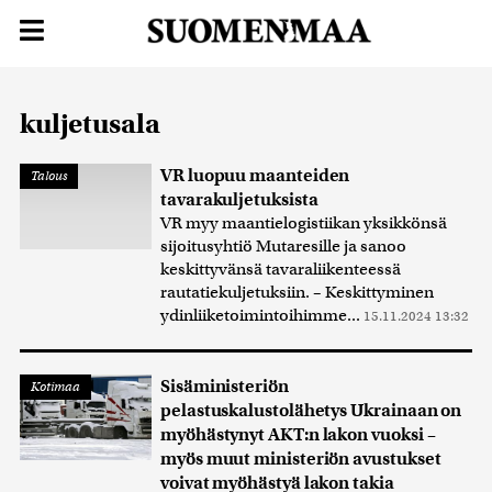
kuljetusala
VR luopuu maanteiden
Talous
tavarakuljetuksista
VR myy maantielogistiikan yksikkönsä
sijoitusyhtiö Mutaresille ja sanoo
keskittyvänsä tavaraliikenteessä
rautatiekuljetuksiin. – Keskittyminen
ydinliiketoimintoihimme...
15.11.2024 13:32
Sisäministeriön
Kotimaa
pelastuskalustolähetys Ukrainaan on
myöhästynyt AKT:n lakon vuoksi –
myös muut ministeriön avustukset
voivat myöhästyä lakon takia