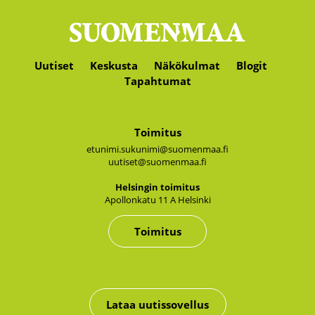
Uutiset
Keskusta
Näkökulmat
Blogit
Tapahtumat
Toimitus
etunimi.sukunimi@suomenmaa.fi
uutiset@suomenmaa.fi
Hel­sin­gin toi­mi­tus
Apol­lon­ka­tu 11 A Hel­sin­ki
Toimitus
Lataa uutissovellus