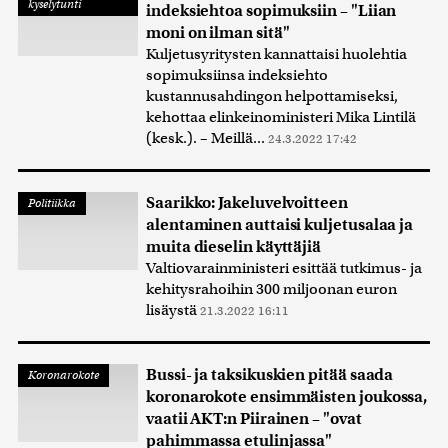
kyselytunti
indeksiehtoa sopimuksiin – "Liian
moni on ilman sitä"
Kuljetusyritysten kannattaisi huolehtia
sopimuksiinsa indeksiehto
kustannusahdingon helpottamiseksi,
kehottaa elinkeinoministeri Mika Lintilä
(kesk.). – Meillä...
24.3.2022 17:42
Saarikko: Jakeluvelvoitteen
Politiikka
alentaminen auttaisi kuljetusalaa ja
muita dieselin käyttäjiä
Valtiovarainministeri esittää tutkimus- ja
kehitysrahoihin 300 miljoonan euron
lisäystä
21.3.2022 16:11
Bussi- ja taksikuskien pitää saada
Koronarokote
koronarokote ensimmäisten joukossa,
vaatii AKT:n Piirainen – "ovat
pahimmassa etulinjassa"