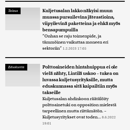
Kuljetusalan lakko näkyisi muun
Talous
muassa pursuilevina jäteastioina,
viipyilevinä paketteina ja ehkä myös
bensapumpuilla
”Onhan se raju toimenpide, ja
tämmöinen vaikuttaa moneen eri
sektoriin”
1.2.2023 17:05
Polttoaineiden hintahuippua ei ole
Eduskunta
vielä nähty, Lintilä uskoo – tukea on
luvassa kuljetusyrityksille, mutta
eduskunnassa sitä kaipailtiin myös
takseille
Kuljetusalan ahdinkoon räätälöity
polttoainetuki on opposition mielestä
tarpeellinen mutta riittämätön. –
Kuljetusyritykset ovat toden...
8.6.2022
19:01