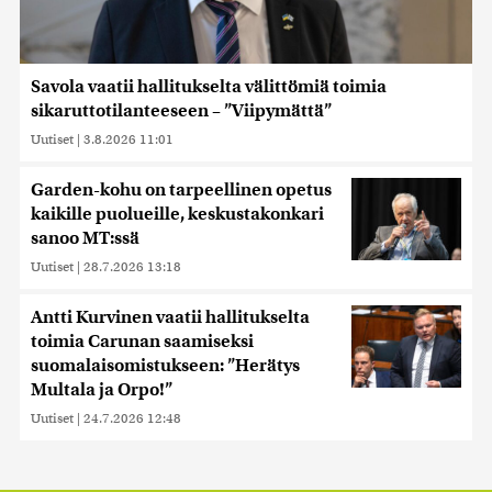
Savola vaatii hallitukselta välittömiä toimia
sikaruttotilanteeseen – ”Viipymättä”
Uutiset
|
3.8.2026 11:01
Garden-kohu on tarpeellinen opetus
kaikille puolueille, keskustakonkari
sanoo MT:ssä
Uutiset
|
28.7.2026 13:18
Antti Kurvinen vaatii hallitukselta
toimia Carunan saamiseksi
suomalaisomistukseen: ”Herätys
Multala ja Orpo!”
Uutiset
|
24.7.2026 12:48