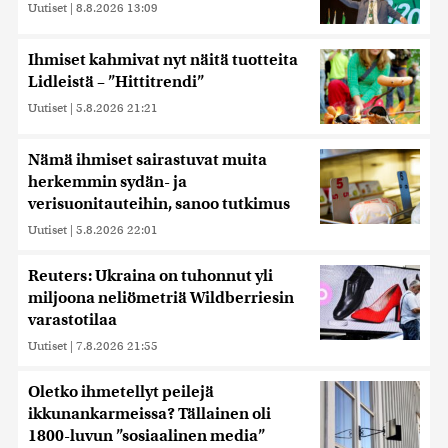
Uutiset
|
8.8.2026 13:09
Ihmiset kahmivat nyt näitä tuotteita
Lidleistä – ”Hittitrendi”
Uutiset
|
5.8.2026 21:21
Nämä ihmiset sairastuvat muita
herkemmin sydän- ja
verisuonitauteihin, sanoo tutkimus
Uutiset
|
5.8.2026 22:01
Reuters: Ukraina on tuhonnut yli
miljoona neliömetriä Wildberriesin
varastotilaa
Uutiset
|
7.8.2026 21:55
Oletko ihmetellyt peilejä
ikkunankarmeissa? Tällainen oli
1800-luvun ”sosiaalinen media”