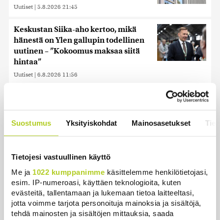
Uutiset
|
5.8.2026 21:45
Keskustan Siika-aho kertoo, mikä
hänestä on Ylen gallupin todellinen
uutinen – ”Kokoomus maksaa siitä
hintaa”
Uutiset
|
6.8.2026 11:56
Suostumus
Yksityiskohdat
Mainosasetukset
Tiet
Uusimmat
Essee: Putinin Venäjä ammentaa panslavismin
Tietojesi vastuullinen käyttö
perinteestä
Me ja
1022 kumppanimme
käsittelemme henkilötietojasi,
Uutiset
|
9.8.2026 12:54
esim. IP-numeroasi, käyttäen teknologioita, kuten
evästeitä, tallentamaan ja lukemaan tietoa laitteeltasi,
Historia | Sensaatiolehti piti piilottaa
jotta voimme tarjota personoituja mainoksia ja sisältöjä,
olympiayleisöltä – oli liian raju myös natseille
tehdä mainosten ja sisältöjen mittauksia, saada