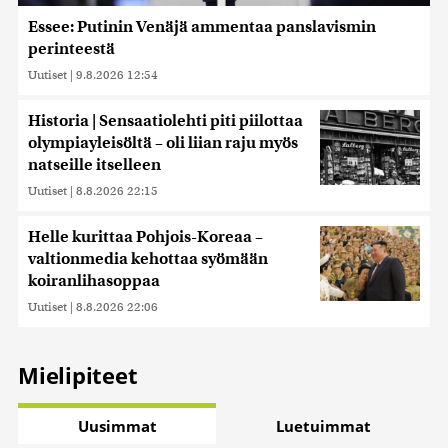
Essee: Putinin Venäjä ammentaa panslavismin
perinteestä
Uutiset
|
9.8.2026 12:54
Historia | Sensaatiolehti piti piilottaa
olympiayleisöltä – oli liian raju myös
natseille itselleen
Uutiset
|
8.8.2026 22:15
Helle kurittaa Pohjois-Koreaa –
valtionmedia kehottaa syömään
koiranlihasoppaa
Uutiset
|
8.8.2026 22:06
Mielipiteet
Uusimmat
Luetuimmat