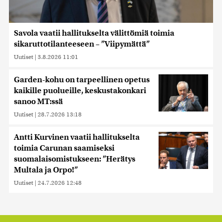
Savola vaatii hallitukselta välittömiä toimia
sikaruttotilanteeseen – ”Viipymättä”
Uutiset
|
3.8.2026 11:01
Garden-kohu on tarpeellinen opetus
kaikille puolueille, keskustakonkari
sanoo MT:ssä
Uutiset
|
28.7.2026 13:18
Antti Kurvinen vaatii hallitukselta
toimia Carunan saamiseksi
suomalaisomistukseen: ”Herätys
Multala ja Orpo!”
Uutiset
|
24.7.2026 12:48