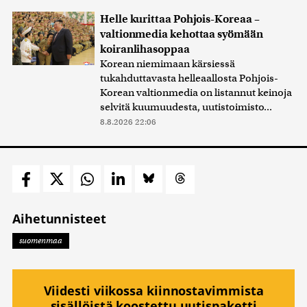
Helle kurittaa Pohjois-Koreaa –
valtionmedia kehottaa syömään
koiranlihasoppaa
Korean niemimaan kärsiessä
tukahduttavasta helleaallosta Pohjois-
Korean valtionmedia on listannut keinoja
selvitä kuumuudesta, uutistoimisto...
8.8.2026 22:06
Aihetunnisteet
suomenmaa
Viidesti viikossa kiinnostavimmista
sisällöistä koostettu uutispaketti