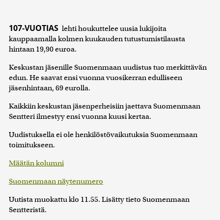
107-VUOTIAS
lehti houkuttelee uusia lukijoita
kauppaamalla kolmen kuukauden tutustumistilausta
hintaan 19,90 euroa.
Keskustan jäsenille Suomenmaan uudistus tuo merkittävän
edun. He saavat ensi vuonna vuosikerran edulliseen
jäsenhintaan, 69 eurolla.
Kaikkiin keskustan jäsenperheisiin jaettava Suomenmaan
Sentteri ilmestyy ensi vuonna kuusi kertaa.
Uudistuksella ei ole henkilöstövaikutuksia Suomenmaan
toimitukseen.
Määtän kolumni
Suomenmaan näytenumero
Uutista muokattu klo 11.55. Lisätty tieto Suomenmaan
Sentteristä.