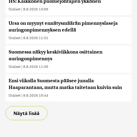
HS: Kaikkonen puoluejohtajien ykkönen
tietoja muihin tietoihin, joita olet antanut heille tai joita on
kerätty, kun olet käyttänyt heidän palvelujaan. Tietoja
Uutiset
|
8.8.2026 13:09
saatetaan myös siirtää ulkomaille.
Ursa on myynyt ennätysmäärän pimennyslaseja
auringonpimennyksen edellä
Uutiset
|
8.8.2026 11:31
Suomessa näkyy keskiviikkona osittainen
auringonpimennys
Uutiset
|
8.8.2026 11:30
Ensi viikolla Suomesta pääsee junalla
Haaparantaan, mutta matka taitetaan kuivin suin
Uutiset
|
8.8.2026 10:44
Näytä lisää