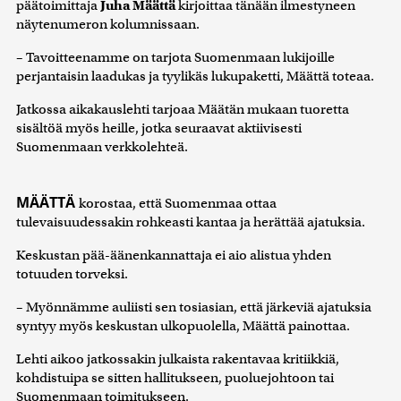
päätoimittaja
Juha Määttä
kirjoittaa tänään ilmestyneen
näytenumeron kolumnissaan.
– Tavoitteenamme on tarjota Suomenmaan lukijoille
perjantaisin laadukas ja tyylikäs lukupaketti, Määttä toteaa.
Jatkossa aikakauslehti tarjoaa Määtän mukaan tuoretta
sisältöä myös heille, jotka seuraavat aktiivisesti
Suomenmaan verkkolehteä.
MÄÄTTÄ
korostaa, että Suomenmaa ottaa
tulevaisuudessakin rohkeasti kantaa ja herättää ajatuksia.
Keskustan pää-äänenkannattaja ei aio alistua yhden
totuuden torveksi.
– Myönnämme auliisti sen tosiasian, että järkeviä ajatuksia
syntyy myös keskustan ulkopuolella, Määttä painottaa.
Lehti aikoo jatkossakin julkaista rakentavaa kritiikkiä,
kohdistuipa se sitten hallitukseen, puoluejohtoon tai
Suomenmaan toimitukseen.