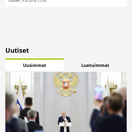
Uutiset
|
6.8.2026 11:56
Uutiset
Uusimmat
Luetuimmat