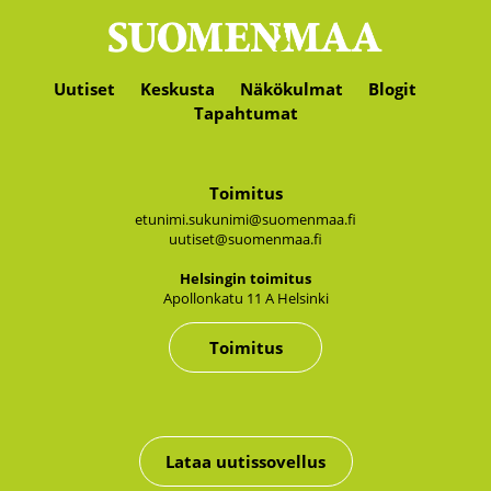
Uutiset
Keskusta
Näkökulmat
Blogit
Tapahtumat
Toimitus
etunimi.sukunimi@suomenmaa.fi
uutiset@suomenmaa.fi
Hel­sin­gin toi­mi­tus
Apol­lon­ka­tu 11 A Hel­sin­ki
Toimitus
Lataa uutissovellus