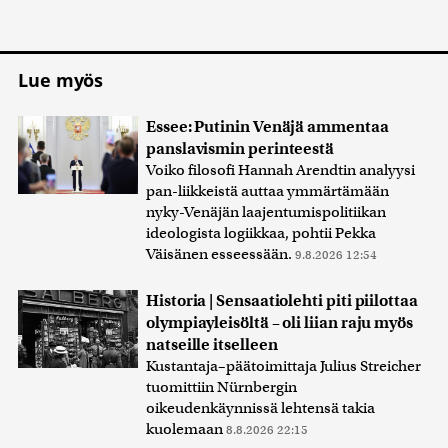
Lue myös
Essee: Putinin Venäjä ammentaa
panslavismin perinteestä
Voiko filosofi Hannah Arendtin analyysi
pan-liikkeistä auttaa ymmärtämään
nyky-Venäjän laajentumispolitiikan
ideologista logiikkaa, pohtii Pekka
Väisänen esseessään.
9.8.2026 12:54
Historia | Sensaatiolehti piti piilottaa
olympiayleisöltä – oli liian raju myös
natseille itselleen
Kustantaja–päätoimittaja Julius Streicher
tuomittiin Nürnbergin
oikeudenkäynnissä lehtensä takia
kuolemaan
8.8.2026 22:15