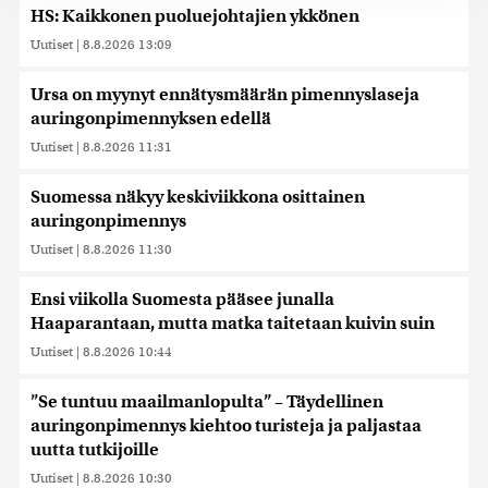
jaamme sosiaalisen median, mainosalan ja analytiikka-
HS: Kaikkonen puoluejohtajien ykkönen
alan kumppaneillemme tietoja siitä, miten käytät
Uutiset
|
8.8.2026 13:09
sivustoamme. Kumppanimme voivat yhdistää näitä
tietoja muihin tietoihin, joita olet antanut heille tai joita on
Ursa on myynyt ennätysmäärän pimennyslaseja
kerätty, kun olet käyttänyt heidän palvelujaan. Tietoja
auringonpimennyksen edellä
saatetaan myös siirtää ulkomaille.
Uutiset
|
8.8.2026 11:31
Suomessa näkyy keskiviikkona osittainen
auringonpimennys
Uutiset
|
8.8.2026 11:30
Ensi viikolla Suomesta pääsee junalla
Haaparantaan, mutta matka taitetaan kuivin suin
Uutiset
|
8.8.2026 10:44
”Se tuntuu maailmanlopulta” – Täydellinen
auringonpimennys kiehtoo turisteja ja paljastaa
uutta tutkijoille
Uutiset
|
8.8.2026 10:30