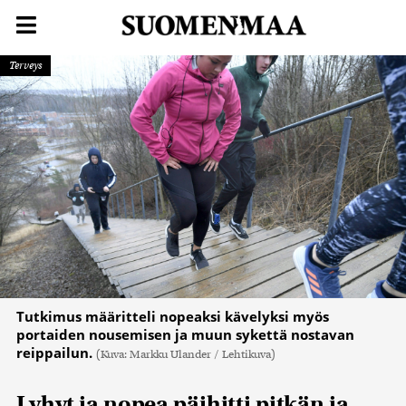
Terveys
Tutkimus määritteli nopeaksi kävelyksi myös
portaiden nousemisen ja muun sykettä nostavan
reippailun.
(Kuva: Markku Ulander / Lehtikuva)
Lyhyt ja nopea päihitti pitkän ja