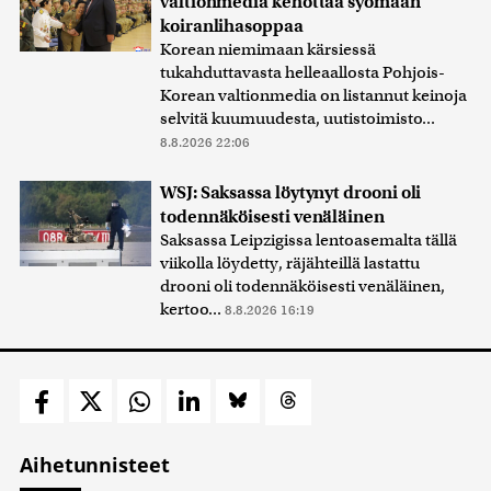
valtionmedia kehottaa syömään
koiranlihasoppaa
Korean niemimaan kärsiessä
tukahduttavasta helleaallosta Pohjois-
Korean valtionmedia on listannut keinoja
selvitä kuumuudesta, uutistoimisto...
8.8.2026 22:06
WSJ: Saksassa löytynyt drooni oli
todennäköisesti venäläinen
Saksassa Leipzigissa lentoasemalta tällä
viikolla löydetty, räjähteillä lastattu
drooni oli todennäköisesti venäläinen,
kertoo...
8.8.2026 16:19
Aihetunnisteet