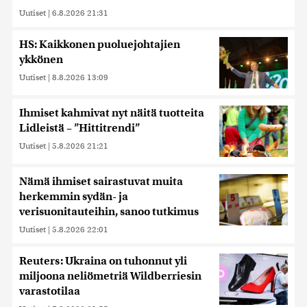
Uutiset
|
6.8.2026 21:31
HS: Kaikkonen puoluejohtajien
ykkönen
Uutiset
|
8.8.2026 13:09
Ihmiset kahmivat nyt näitä tuotteita
Lidleistä – ”Hittitrendi”
Uutiset
|
5.8.2026 21:21
Nämä ihmiset sairastuvat muita
herkemmin sydän- ja
verisuonitauteihin, sanoo tutkimus
Uutiset
|
5.8.2026 22:01
Reuters: Ukraina on tuhonnut yli
miljoona neliömetriä Wildberriesin
varastotilaa