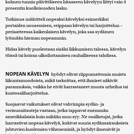
kolmen tunnin päivittäiseen hitaaseen kävelyyn liittyi vain 4
prosentin kuolleisuuden lasku.
Tutkimus määritteli nopeaksi kävelyksi esimerkiksi
portaiden nousemisen, reippaan kävelyn tai harjoittelun –
periaatteessa kaikenlaisen kävelyn, joka saa sydämen
lyömään hieman nopeammin.
Hidas kävely puolestaan sisälsi liikkumisen talossa, kävelyn
töissä tai koiran ulkoiluttamisen rauhallisessa tahdissa.
NOPEAN KÄVELYN
hyödyt olivat riippumattomia muista
liikuntamuodoista, mikä tarkoittaa, että ihmiset näkivät
parannuksia, vaikka he eivät harrastaneet muuta urheilua tai
kuntosaliharjoittelua.
Suojaavat vaikutukset olivat vahvimpia sydän- ja
verisuonitauteja vastaan, jotka tappavat enemmän
amerikkalaisia kuin mikään muu syy. Ne osallistujat, jotka
harrastivat nopeaa kävelyä, kokivat suuria sydänsairauksista
johtuvien kuolemien vähenemisiä, ja hyödyt ilmenivät jo