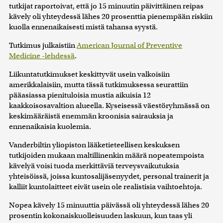
tutkijat raportoivat, että jo 15 minuutin päivittäinen reipas
kävely oli yhteydessä lähes 20 prosenttia pienempään riskiin
kuolla ennenaikaisesti mistä tahansa syystä.
Tutkimus julkaistiin
American Journal of Preventive
Medicine -lehdessä
.
Liikuntatutkimukset keskittyvät usein valkoisiin
amerikkalaisiin, mutta tässä tutkimuksessa seurattiin
pääasiassa pienituloisia mustia aikuisia 12
kaakkoisosavaltion alueella. Kyseisessä väestöryhmässä on
keskimääräistä enemmän kroonisia sairauksia ja
ennenaikaisia kuolemia.
Vanderbiltin yliopiston lääketieteellisen keskuksen
tutkijoiden mukaan maltillinenkin määrä nopeatempoista
kävelyä voisi tuoda merkittäviä terveysvaikutuksia
yhteisöissä, joissa kuntosalijäsenyydet, personal trainerit ja
kalliit kuntolaitteet eivät usein ole realistisia vaihtoehtoja.
Nopea kävely 15 minuuttia päivässä oli yhteydessä lähes 20
prosentin kokonaiskuolleisuuden laskuun, kun taas yli