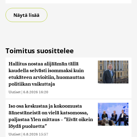
Näytä lisää
Toimitus suosittelee
Hallitus nostaa alijäämän tällä
kaudella selvästi isommaksi kuin
etukäteen arvioitiin, huomauttaa
politiikan vaikuttaja
Uutiset
|
6.8.2026 16:20
Iso osa keskustaa ja kokoomusta
äänestäneistä on vielä katsomossa,
paljastaa Ylen mittaus – ”Eivät oikein
löydä puoluetta”
Uutiset
|
6.8.2026 15:57