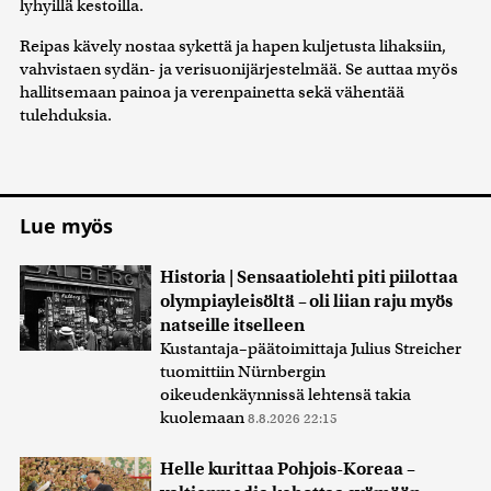
lyhyillä kestoilla.
Reipas kävely nostaa sykettä ja hapen kuljetusta lihaksiin,
vahvistaen sydän- ja verisuonijärjestelmää. Se auttaa myös
hallitsemaan painoa ja verenpainetta sekä vähentää
tulehduksia.
Lue myös
Historia | Sensaatiolehti piti piilottaa
olympiayleisöltä – oli liian raju myös
natseille itselleen
Kustantaja–päätoimittaja Julius Streicher
tuomittiin Nürnbergin
oikeudenkäynnissä lehtensä takia
kuolemaan
8.8.2026 22:15
Helle kurittaa Pohjois-Koreaa –