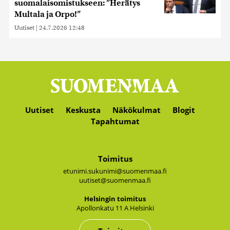
suomalaisomistukseen: ”Herätys
Multala ja Orpo!”
Uutiset
|
24.7.2026 12:48
Uutiset
Keskusta
Näkökulmat
Blogit
Tapahtumat
Toimitus
etunimi.sukunimi@suomenmaa.fi
uutiset@suomenmaa.fi
Hel­sin­gin toi­mi­tus
Apol­lon­ka­tu 11 A Hel­sin­ki