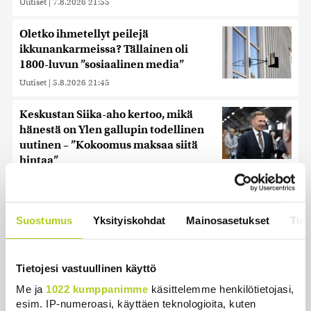
Uutiset
|
7.8.2026 21:55
Oletko ihmetellyt peilejä
ikkunankarmeissa? Tällainen oli
1800-luvun ”sosiaalinen media”
Uutiset
|
5.8.2026 21:45
Keskustan Siika-aho kertoo, mikä
hänestä on Ylen gallupin todellinen
uutinen – ”Kokoomus maksaa siitä
hintaa”
Uutiset
|
6.8.2026 11:56
Suostumus
Yksityiskohdat
Mainosasetukset
Tiet
Uusimmat
Tietojesi vastuullinen käyttö
Me ja
1022 kumppanimme
käsittelemme henkilötietojasi,
Historia | Sensaatiolehti piti piilottaa
esim. IP-numeroasi, käyttäen teknologioita, kuten
olympiayleisöltä – oli liian raju myös natseille