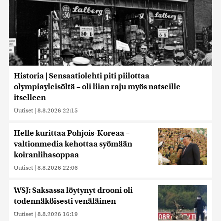
Historia | Sensaatiolehti piti piilottaa
olympiayleisöltä – oli liian raju myös natseille
itselleen
Uutiset
|
8.8.2026 22:15
Helle kurittaa Pohjois-Koreaa –
valtionmedia kehottaa syömään
koiranlihasoppaa
Uutiset
|
8.8.2026 22:06
WSJ: Saksassa löytynyt drooni oli
todennäköisesti venäläinen
Uutiset
|
8.8.2026 16:19