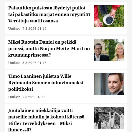
Palautitko puistosta löydetyt pullot
tai pakastitko marjat ennen myyntiä?
Verottaja vaatii osansa
Uutiset
|
7.8.2026 21:42
Miksi Ruotsin Daniel on pelkkä
prinssi, mutta Norjan Mette-Marit on
kruununprinsessa?
Uutiset
|
3.8.2026 21:46
Timo Laaninen julistaa Wille
Rydmanin Suomen taitavimmaksi
poliitikoksi
Uutiset
|
7.8.2026 18:09
Juutalainen miekkailija voitti
natseille mitalin ja kohotti kätensä
Hitler-tervehdykseen – Miksi
ihmeessä?