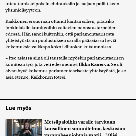
toteuttamiskelpoisiin ehdotuksiin ja laajaan poliittiseen
yksimielisyyteen.
Kaikkonen ei suoraan ottanut kantaa siihen, pitäisikö
jonkinlaisiin komiteoihin valtavien panostustarpeiden
edessä. Hän sanoi kuitenkin, että parlamentaarisesta
yhteistyöstä on puolustuksen saralla pääasiassa hyviä
kokemuksia vaikkapa koko ikäluokan kutsunnoissa.
– Itse asiassa siinä oli taustalla myöskin parlamentaarisen
komitean työ, jota veti edesmennyt
Ilkka Kanerva
. Se oli
aivan hyvä kokemus parlamentaarisesta yhteistyöstä, ja se
asia etenee, Kaikkonen totesi.
Lue myös
Metsäpaloihin varalle tarvitaan
kansallinen suunnitelma, keskustan
varapuheenjohtaja vaatii – "Olisi