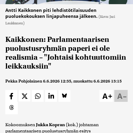
Antti Kaikkonen piti lehdistötilaisuuden
puoluekokouksen linjapuheensa jälkeen.
(Kuva: Jari
Laukkanen)
Kaikkonen: Parlamentaarisen
puolustusryhmän paperi ei ole
realismia – "Johtaisi kohtuuttomiin
leikkauksiin"
Pekka Pohjolainen
6.6.2026 12:35
, muokattu
6.6.2026 13:15
A+
A–
Kokoomuksen
Jukka Kopran
(kok.) johtaman
parlamentaarisen puolustusryhmän esitys