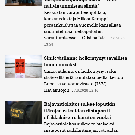
naiivia ummistaa silmät"
Keskustan varapuheenjohtaja,
kansanedustaja Hilkka Kemppi
peräänkuuluttaa Suomelle kansallista
suunnitelmaa metsäpaloihin
varautumisessa. – Olisi naiivia...
7.8.2026
13:58
Sinilevätilanne heikentynyt tavallista
huonommaksi
Sinilevätilanne on heikentynyt sekä
sisävesillä että rannikkoalueilla, kertoo
Lupa- ja valvontavirasto (LVV).
Havaintojen...
7.8.2026 12:16
Rajavartiolaitos sulkee loputkin
itärajan esteaidan riistaportit
afrikkalaisen sikaruton vuoksi
Rajavartiolaitos sulkee toistaiseksi
riistaportit kaikilla itärajan esteaidan