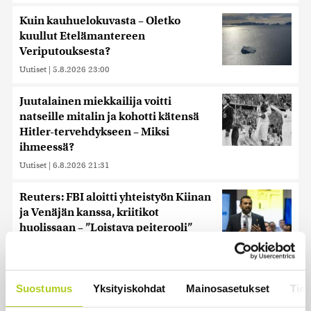
Kuin kauhuelokuvasta – Oletko
kuullut Etelämantereen
Veriputouksesta?
Uutiset
|
5.8.2026 23:00
Juutalainen miekkailija voitti
natseille mitalin ja kohotti kätensä
Hitler-tervehdykseen – Miksi
ihmeessä?
Uutiset
|
6.8.2026 21:31
Reuters: FBI aloitti yhteistyön Kiinan
ja Venäjän kanssa, kriitikot
huolissaan – ”Loistava peiterooli”
Uutiset
|
5.8.2026 22:07
Khamenein kanssa viestiminen on
Suostumus
Yksityiskohdat
Mainosasetukset
Tiet
vaikeaa, sanoo Iranin presidentti
Uutiset
|
6.8.2026 0:58