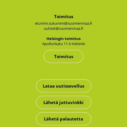
Toimitus
etunimi.sukunimi@suomenmaa.fi
uutiset@suomenmaa.fi
Hel­sin­gin toi­mi­tus
Apol­lon­ka­tu 11 A Hel­sin­ki
Toimitus
Lataa uutissovellus
Lähetä juttuvinkki
Lähetä palautetta