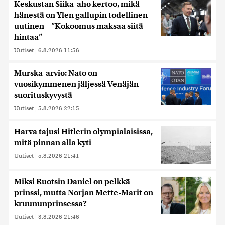
Keskustan Siika-aho kertoo, mikä
hänestä on Ylen gallupin todellinen
uutinen – ”Kokoomus maksaa siitä
hintaa”
Uutiset
|
6.8.2026 11:56
Murska-arvio: Nato on
vuosikymmenen jäljessä Venäjän
suorituskyvystä
Uutiset
|
5.8.2026 22:15
Harva tajusi Hitlerin olympialaisissa,
mitä pinnan alla kyti
Uutiset
|
5.8.2026 21:41
Miksi Ruotsin Daniel on pelkkä
prinssi, mutta Norjan Mette-Marit on
kruununprinsessa?
Uutiset
|
3.8.2026 21:46