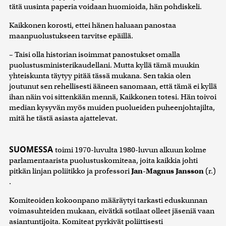
tätä uusinta paperia voidaan huomioida, hän pohdiskeli.
Kaikkonen korosti, ettei hänen haluaan panostaa
maanpuolustukseen tarvitse epäillä.
– Taisi olla historian isoimmat panostukset omalla
puolustusministerikaudellani. Mutta kyllä tämä muukin
yhteiskunta täytyy pitää tässä mukana. Sen takia olen
joutunut sen rehellisesti ääneen sanomaan, että tämä ei kyllä
ihan näin voi sittenkään mennä, Kaikkonen totesi. Hän toivoi
median kysyvän myös muiden puolueiden puheenjohtajilta,
mitä he tästä asiasta ajattelevat.
SUOMESSA
toimi 1970-luvulta 1980-luvun alkuun kolme
parlamentaarista puolustuskomiteaa, joita kaikkia johti
pitkän linjan poliitikko ja professori
Jan-Magnus Jansson
(r.)
.
Komiteoiden kokoonpano määräytyi tarkasti eduskunnan
voimasuhteiden mukaan, eivätkä sotilaat olleet jäseniä vaan
asiantuntijoita. Komiteat pyrkivät poliittisesti