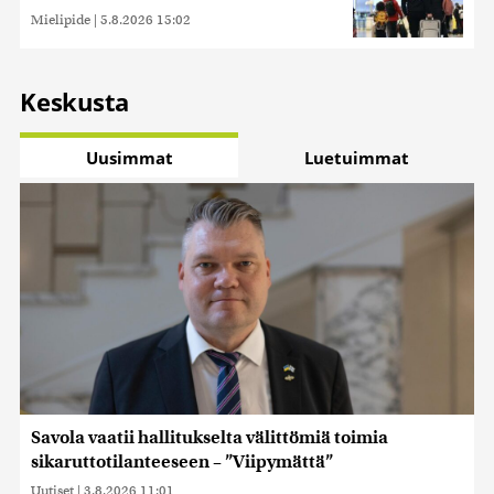
Mielipide
|
5.8.2026 15:02
Keskusta
Uusimmat
Luetuimmat
Savola vaatii hallitukselta välittömiä toimia
sikaruttotilanteeseen – ”Viipymättä”
Uutiset
|
3.8.2026 11:01