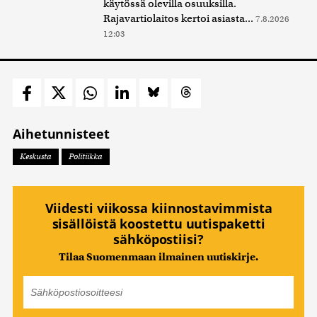
käytössä olevilla osuuksilla.
Rajavartiolaitos kertoi asiasta...
7.8.2026
12:03
Aihetunnisteet
Keskusta
Politiikka
Viidesti viikossa kiinnostavimmista
sisällöistä koostettu uutispaketti
sähköpostiisi?
Tilaa Suomenmaan ilmainen uutiskirje.