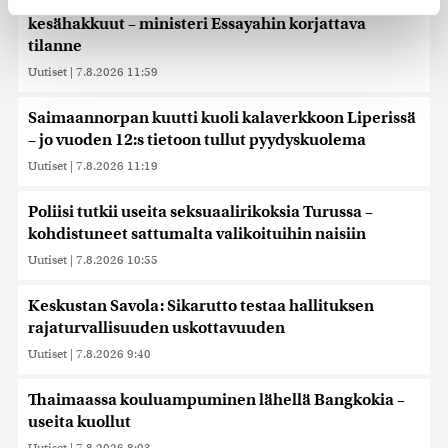
Keskustan Siponen: Epäselvä laki uhkaa pysäyttää
evästeilmoituksessa.
kesähakkuut – ministeri Essayahin korjattava
tilanne
Käytämme evästeitä tarjoamamme sisällön ja mainosten
räätälöimiseen, sosiaalisen median ominaisuuksien
Uutiset
|
7.8.2026 11:59
tukemiseen ja kävijämäärämme analysoimiseen. Lisäksi
jaamme sosiaalisen median, mainosalan ja analytiikka-
Saimaannorpan kuutti kuoli kalaverkkoon Liperissä
alan kumppaneillemme tietoja siitä, miten käytät
– jo vuoden 12:s tietoon tullut pyydyskuolema
sivustoamme. Kumppanimme voivat yhdistää näitä
Uutiset
|
7.8.2026 11:19
tietoja muihin tietoihin, joita olet antanut heille tai joita on
kerätty, kun olet käyttänyt heidän palvelujaan. Tietoja
Poliisi tutkii useita seksuaalirikoksia Turussa –
saatetaan myös siirtää ulkomaille.
kohdistuneet sattumalta valikoituihin naisiin
Uutiset
|
7.8.2026 10:55
Keskustan Savola: Sikarutto testaa hallituksen
rajaturvallisuuden uskottavuuden
Uutiset
|
7.8.2026 9:40
Thaimaassa kouluampuminen lähellä Bangkokia –
useita kuollut
Uutiset
|
7.8.2026 8:03