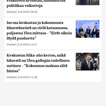
etukäteen arvioitiin, huomauttaa
politiikan vaikuttaja
Uutiset
|
6.8.2026 16:20
Iso osa keskustaa ja kokoomusta
äänestäneistä on vielä katsomossa,
paljastaa Ylen mittaus – ”Eivät oikein
löydä puoluetta”
Uutiset
|
6.8.2026 15:57
Keskustan Siika-aho kertoo, mikä
hänestä on Ylen gallupin todellinen
uutinen – ”Kokoomus maksaa siitä
hintaa”
Uutiset
|
6.8.2026 11:56