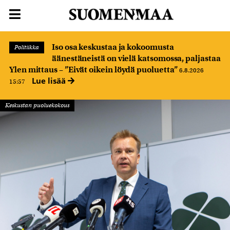
Iso osa keskustaa ja kokoomusta
Politiikka
äänestäneistä on vielä katsomossa, paljastaa
Ylen mittaus – ”Eivät oikein löydä puoluetta”
6.8.2026
Lue lisää
15:57
Keskustan puoluekokous