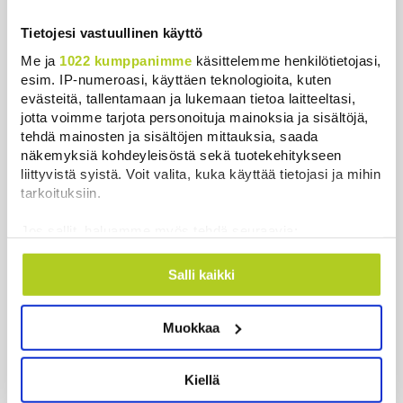
Tietojesi vastuullinen käyttö
Me ja
1022 kumppanimme
käsittelemme henkilötietojasi,
esim. IP-numeroasi, käyttäen teknologioita, kuten
evästeitä, tallentamaan ja lukemaan tietoa laitteeltasi,
Uusimmat
jotta voimme tarjota personoituja mainoksia ja sisältöjä,
tehdä mainosten ja sisältöjen mittauksia, saada
Metsäpaloihin varalle tarvitaan kansallinen
näkemyksiä kohdeyleisöstä sekä tuotekehitykseen
suunnitelma, keskustan varapuheenjohtaja vaatii –
liittyvistä syistä. Voit valita, kuka käyttää tietojasi ja mihin
”Olisi naiivia ummistaa silmät”
tarkoituksiin.
Uutiset
|
7.8.2026 13:58
Jos sallit, haluamme myös tehdä seuraavia:
Kerätä tietoja maantieteellisestä sijainnistasi,
Sinilevätilanne heikentynyt tavallista huonommaksi
mahdollisesti muutaman metrin tarkkuudella
Salli kaikki
Uutiset
|
7.8.2026 12:16
Tunnistaa laitteesi skannaamalla sen
ominaispiirteitä aktiivisesti (sormenjäljen
Rajavartiolaitos sulkee loputkin itärajan esteaidan
Muokkaa
muodostaminen)
riistaportit afrikkalaisen sikaruton vuoksi
Lue lisää siitä, miten henkilötietojasi käsitellään ja miten
Uutiset
|
7.8.2026 12:03
voit määrittää asetuksesi
tiedot-osiossa
. Voit muuttaa
Kiellä
suostumustasi tai peruuttaa sen milloin vain