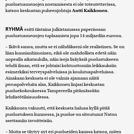
puolustusmenojen nostamisesta ei ole toteutettavissa,
katsoo keskustan puheenjohtaja
Antti Kaikkonen
.
RYHMÄ
esitti tiistaina julkistamassa paperissaan
puolustusmenojen tuplaamista jopa 14 miljardiin euroon.
– Ikävä sanoa, mutta se ei nähdäkseni ole realistinen. Se on
liian kunnianhimoinen, eikä ole mahdollista edetä näin
nopealla aikataululla, näin isoja lisäyksiä puolustukseen
tehdä ilman, että se johtaisi kohtuuttomiin leikkauksiin
esimerkiksi terveyspalveluissa ja koulutuspalveluissa.
Ainakaan keskusta ei ole valmis ajamaan näitä
peruspalveluita alas, Kaikkonen linjasi keskustan
puoluekokouksessa Tampereella pitämässään
lehdistötilaisuudessa.
Kaikkonen vakuutti, että keskusta haluaa kyllä pitää
puolustuksen kunnossa, ja puolue on sitoutunut Naton
asettamiin tavoitteisiin.
– Mutta se täytyy nyt eri puolueiden kanssa katsoa, miten