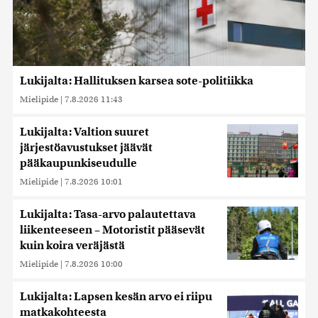
Lukijalta: Hallituksen karsea sote-politiikka
Mielipide
|
7.8.2026 11:43
Lukijalta: Valtion suuret
järjestöavustukset jäävät
pääkaupunkiseudulle
Mielipide
|
7.8.2026 10:01
Lukijalta: Tasa-arvo palautettava
liikenteeseen – Motoristit pääsevät
kuin koira veräjästä
Mielipide
|
7.8.2026 10:00
Lukijalta: Lapsen kesän arvo ei riipu
matkakohteesta