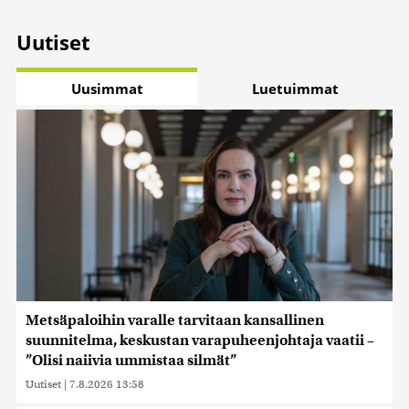
Uutiset
Uusimmat
Luetuimmat
Metsäpaloihin varalle tarvitaan kansallinen
suunnitelma, keskustan varapuheenjohtaja vaatii –
”Olisi naiivia ummistaa silmät”
Uutiset
|
7.8.2026 13:58