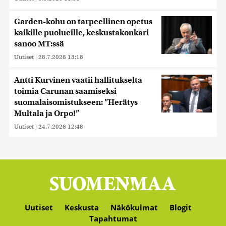
Garden-kohu on tarpeellinen opetus
kaikille puolueille, keskustakonkari
sanoo MT:ssä
Uutiset
|
28.7.2026 13:18
Antti Kurvinen vaatii hallitukselta
toimia Carunan saamiseksi
suomalaisomistukseen: ”Herätys
Multala ja Orpo!”
Uutiset
|
24.7.2026 12:48
Uutiset
Keskusta
Näkökulmat
Blogit
Tapahtumat