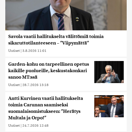
Savola vaatii hallitukselta välittömiä toimia
sikaruttotilanteeseen – ”Viipymättä”
Uutiset
|
3.8.2026 11:01
Garden-kohu on tarpeellinen opetus
kaikille puolueille, keskustakonkari
sanoo MT:ssä
Uutiset
|
28.7.2026 13:18
Antti Kurvinen vaatii hallitukselta
toimia Carunan saamiseksi
suomalaisomistukseen: ”Herätys
Multala ja Orpo!”
Uutiset
|
24.7.2026 12:48