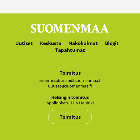
Uutiset
Keskusta
Näkökulmat
Blogit
Tapahtumat
Toimitus
etunimi.sukunimi@suomenmaa.fi
uutiset@suomenmaa.fi
Hel­sin­gin toi­mi­tus
Apol­lon­ka­tu 11 A Hel­sin­ki
Toimitus