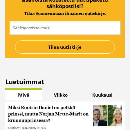
sähköpostiisi?
Tilaa Suomenmaan ilmainen uutiskirje.
Luetuimmat
Päivä
Viikko
Kuukausi
Miksi Ruotsin Daniel on pelkkä
prinssi, mutta Norjan Mette-Marit on
kruununprinsessa?
Uutiset
|
3.8.2026 21:46