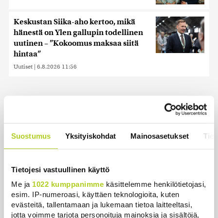
Keskustan Siika-aho kertoo, mikä
hänestä on Ylen gallupin todellinen
uutinen – ”Kokoomus maksaa siitä
hintaa”
Uutiset
|
6.8.2026 11:56
Uusimmat
Suostumus
Yksityiskohdat
Mainosasetukset
Tiet
Tutkimus: Nämä kolme terveystekijää voivat lykätä
dementiaa 13 vuodella
Tietojesi vastuullinen käyttö
Uutiset
|
6.8.2026 21:50
Me ja
1022 kumppanimme
käsittelemme henkilötietojasi,
Juutalainen miekkailija voitti natseille mitalin ja
esim. IP-numeroasi, käyttäen teknologioita, kuten
kohotti kätensä Hitler-tervehdykseen – Miksi
evästeitä, tallentamaan ja lukemaan tietoa laitteeltasi,
ihmeessä?
jotta voimme tarjota personoituja mainoksia ja sisältöjä,