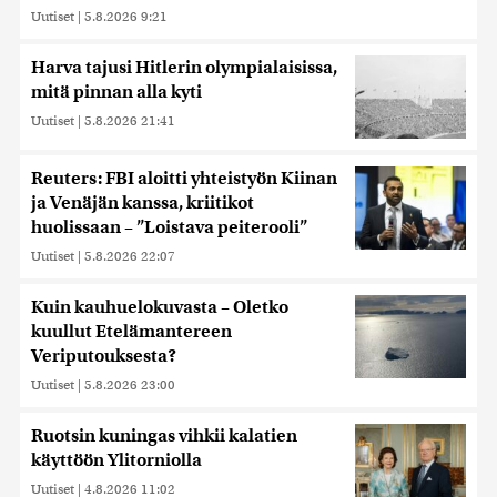
Uutiset
|
5.8.2026 9:21
Harva tajusi Hitlerin olympialaisissa,
mitä pinnan alla kyti
Uutiset
|
5.8.2026 21:41
Reuters: FBI aloitti yhteistyön Kiinan
ja Venäjän kanssa, kriitikot
huolissaan – ”Loistava peiterooli”
Uutiset
|
5.8.2026 22:07
Kuin kauhuelokuvasta – Oletko
kuullut Etelämantereen
Veriputouksesta?
Uutiset
|
5.8.2026 23:00
Ruotsin kuningas vihkii kalatien
käyttöön Ylitorniolla
Uutiset
|
4.8.2026 11:02