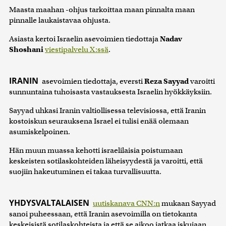
Maasta maahan -ohjus tarkoittaa maan pinnalta maan
pinnalle laukaistavaa ohjusta.
Asiasta kertoi Israelin asevoimien tiedottaja
Nadav
Shoshani
viestipalvelu X:ssä
.
IRANIN
asevoimien tiedottaja, eversti
Reza Sayyad
varoitti
sunnuntaina tuhoisasta vastauksesta Israelin hyökkäyksiin.
Sayyad uhkasi Iranin valtiollisessa televisiossa, että Iranin
kostoiskun seurauksena Israel ei tulisi enää olemaan
asumiskelpoinen.
Hän muun muassa kehotti israelilaisia poistumaan
keskeisten sotilaskohteiden läheisyydestä ja varoitti, että
suojiin hakeutuminen ei takaa turvallisuutta.
YHDYSVALTALAISEN
uutiskanava CNN:n
mukaan Sayyad
sanoi puheessaan, että Iranin asevoimilla on tietokanta
keskeisistä sotilaskohteista ja että se aikoo jatkaa iskujaan