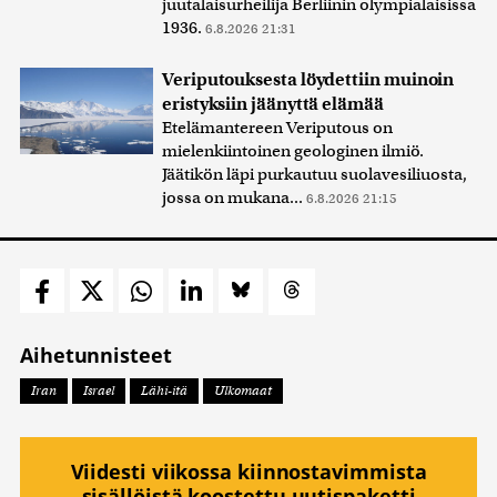
juutalaisurheilija Berliinin olympialaisissa
1936.
6.8.2026 21:31
Veriputouksesta löydettiin muinoin
eristyksiin jäänyttä elämää
Etelämantereen Veriputous on
mielenkiintoinen geologinen ilmiö.
Jäätikön läpi purkautuu suolavesiliuosta,
jossa on mukana...
6.8.2026 21:15
Aihetunnisteet
Iran
Israel
Lähi-itä
Ulkomaat
Viidesti viikossa kiinnostavimmista
sisällöistä koostettu uutispaketti