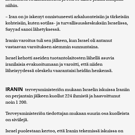
niihin.
– Iran on jo iskenyt onnistuneesti arkaluonteisiin ja tärkeisiin
kohteisiin, kuten sotilas- ja turvallisuuskeskuksiin Israelissa,
Sayyad sanoi lähetyksessä.
Iranin varoitus tuli sen jälkeen, kun Israel oli antanut
vastaavan varoituksen aiemmin sunnuntaina.
Israel kehotti aseiden tuotantolaitosten lähellä asuvia
iranilaisia evakuoitumaan ja varoitti, että niiden
läheisyydessä oleskelu vaarantaisi heidän henkensä.
IRANIN
terveysministeriön mukaan Israelin iskuissa Iraniin
on perjantain jälkeen kuollut 224 ihmistä ja haavoittunut
noin 1 200.
Terveysministeriön tiedottajan mukaan suurin osa kuolleista
on siviilejä.
Israel puolestaan kertoo, että Iranin tekemissä iskuissa on