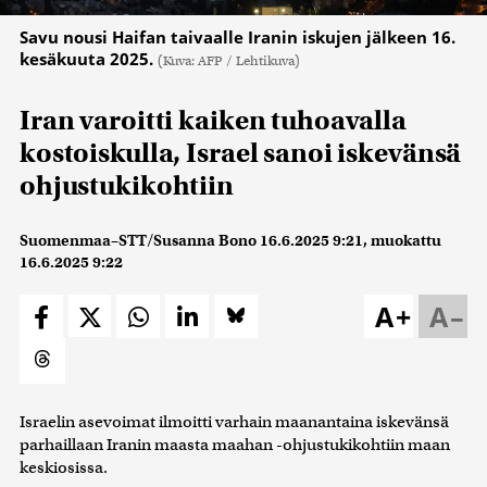
Savu nousi Haifan taivaalle Iranin iskujen jälkeen 16.
kesäkuuta 2025.
(Kuva: AFP / Lehtikuva)
Iran varoitti kaiken tuhoavalla
kostoiskulla, Israel sanoi iskevänsä
ohjustukikohtiin
Suomenmaa–STT/Susanna Bono
16.6.2025 9:21
, muokattu
16.6.2025 9:22
A+
A–
Israelin asevoimat ilmoitti varhain maanantaina iskevänsä
parhaillaan Iranin maasta maahan -ohjustukikohtiin maan
keskiosissa.