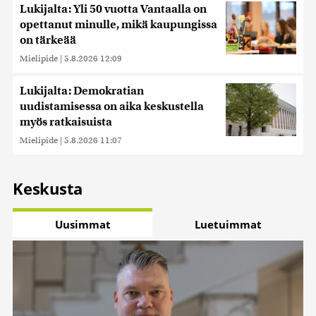
Lukijalta: Yli 50 vuotta Vantaalla on
opettanut minulle, mikä kaupungissa
on tärkeää
Mielipide
|
5.8.2026 12:09
Lukijalta: Demokratian
uudistamisessa on aika keskustella
myös ratkaisuista
Mielipide
|
5.8.2026 11:07
Keskusta
Uusimmat
Luetuimmat