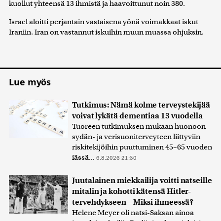
kuollut yhteensä 13 ihmistä ja haavoittunut noin 380.
Israel aloitti perjantain vastaisena yönä voimakkaat iskut
Iraniin. Iran on vastannut iskuihin muun muassa ohjuksin.
Lue myös
Tutkimus: Nämä kolme terveystekijää
voivat lykätä dementiaa 13 vuodella
Tuoreen tutkimuksen mukaan huonoon
sydän- ja verisuoniterveyteen liittyviin
riskitekijöihin puuttuminen 45–65 vuoden
iässä...
6.8.2026 21:50
Juutalainen miekkailija voitti natseille
mitalin ja kohotti kätensä Hitler-
tervehdykseen – Miksi ihmeessä?
Helene Meyer oli natsi-Saksan ainoa