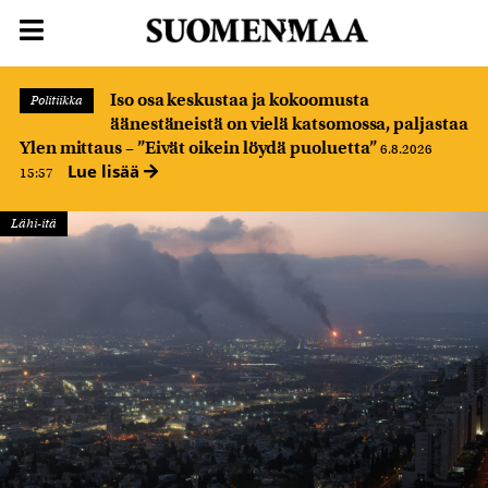
Iso osa keskustaa ja kokoomusta
Politiikka
äänestäneistä on vielä katsomossa, paljastaa
Ylen mittaus – ”Eivät oikein löydä puoluetta”
6.8.2026
Lue lisää
15:57
Lähi-itä