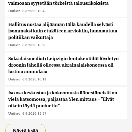
vaimoaan syytetään törkeistä talousrikoksista
sivustoamme. Kumppanimme voivat yhdistää näitä
tietoja muihin tietoihin, joita olet antanut heille tai joita on
Uutiset
|
6.8.2026 16:45
kerätty, kun olet käyttänyt heidän palvelujaan. Tietoja
saatetaan myös siirtää ulkomaille.
Hallitus nostaa alijäämän tällä kaudella selvästi
isommaksi kuin etukäteen arvioitiin, huomauttaa
politiikan vaikuttaja
Uutiset
|
6.8.2026 16:20
Saksalaismediat: Leipzigin lentokentältä löydetyn
droonin lähellä olleessa ukrainalaiskoneessa oli
lastina ammuksia
Uutiset
|
6.8.2026 16:14
Iso osa keskustaa ja kokoomusta äänestäneistä on
vielä katsomossa, paljastaa Ylen mittaus – ”Eivät
oikein löydä puoluetta”
Uutiset
|
6.8.2026 15:57
Näytä lisää