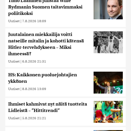
Timo Laaninen julistaa Wille
Rydmanin Suomen taitavimmaksi
poliitikoksi
Uutiset
|
7.8.2026 18:09
Juutalainen miekkailija voitti
natseille mitalin ja kohotti kätensä
Hitler-tervehdykseen – Miksi
ihmeessä?
Uutiset
|
6.8.2026 21:31
HS: Kaikkonen puoluejohtajien
ykkönen
Uutiset
|
8.8.2026 13:09
Ihmiset kahmivat nyt näitä tuotteita
Lidleistä – ”Hittitrendi”
Uutiset
|
5.8.2026 21:21