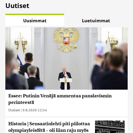
Uutiset
Uusimmat
Luetuimmat
Essee: Putinin Venäjä ammentaa panslavismin
perinteestä
Uutiset
|
9.8.2026 12:54
Historia | Sensaatiolehti piti piilottaa
olympiayleisöltä – oli liian raju myös