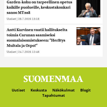
Garden-kohu on tarpeellinen opetus
kaikille puolueille, keskustakonkari
sanoo MT:ssä
Uutiset
|
28.7.2026 13:18
Antti Kurvinen vaatii hallitukselta
toimia Carunan saamiseksi
suomalaisomistukseen: ”Herätys
Multala ja Orpo!”
Uutiset
|
24.7.2026 12:48
Uutiset
Keskusta
Näkökulmat
Blogit
Tapahtumat