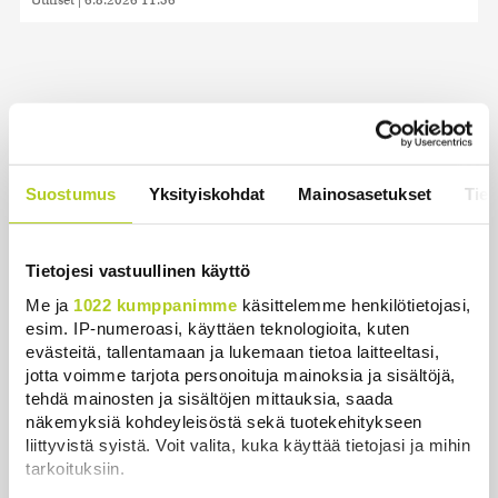
Uusimmat
Essee: Putinin Venäjä ammentaa panslavismin
Suostumus
Yksityiskohdat
Mainosasetukset
Tiet
perinteestä
Uutiset
|
9.8.2026 12:54
Tietojesi vastuullinen käyttö
Historia | Sensaatiolehti piti piilottaa
Me ja
1022 kumppanimme
käsittelemme henkilötietojasi,
olympiayleisöltä – oli liian raju myös natseille
esim. IP-numeroasi, käyttäen teknologioita, kuten
itselleen
evästeitä, tallentamaan ja lukemaan tietoa laitteeltasi,
Uutiset
|
8.8.2026 22:15
jotta voimme tarjota personoituja mainoksia ja sisältöjä,
tehdä mainosten ja sisältöjen mittauksia, saada
Helle kurittaa Pohjois-Koreaa – valtionmedia
näkemyksiä kohdeyleisöstä sekä tuotekehitykseen
kehottaa syömään koiranlihasoppaa
liittyvistä syistä. Voit valita, kuka käyttää tietojasi ja mihin
tarkoituksiin.
Uutiset
|
8.8.2026 22:06