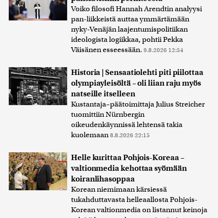
Voiko filosofi Hannah Arendtin analyysi
pan-liikkeistä auttaa ymmärtämään
nyky-Venäjän laajentumispolitiikan
ideologista logiikkaa, pohtii Pekka
Väisänen esseessään.
9.8.2026 12:54
Historia | Sensaatiolehti piti piilottaa
olympiayleisöltä – oli liian raju myös
natseille itselleen
Kustantaja–päätoimittaja Julius Streicher
tuomittiin Nürnbergin
oikeudenkäynnissä lehtensä takia
kuolemaan
8.8.2026 22:15
Helle kurittaa Pohjois-Koreaa –
valtionmedia kehottaa syömään
koiranlihasoppaa
Korean niemimaan kärsiessä
tukahduttavasta helleaallosta Pohjois-
Korean valtionmedia on listannut keinoja