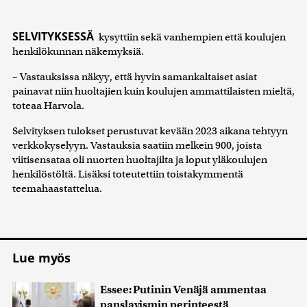
SELVITYKSESSÄ
kysyttiin sekä vanhempien että koulujen
henkilökunnan näkemyksiä.
– Vastauksissa näkyy, että hyvin samankaltaiset asiat
painavat niin huoltajien kuin koulujen ammattilaisten mieltä,
toteaa Harvola.
Selvityksen tulokset perustuvat kevään 2023 aikana tehtyyn
verkkokyselyyn. Vastauksia saatiin melkein 900, joista
viitisensataa oli nuorten huoltajilta ja loput yläkoulujen
henkilöstöltä. Lisäksi toteutettiin toistakymmentä
teemahaastattelua.
Lue myös
Essee: Putinin Venäjä ammentaa
panslavismin perinteestä