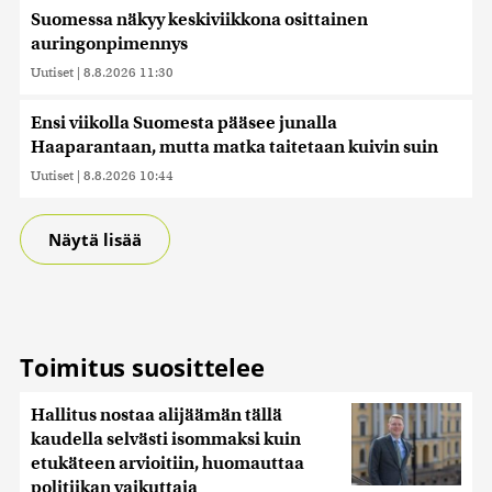
Suomessa näkyy keskiviikkona osittainen
auringonpimennys
Uutiset
|
8.8.2026 11:30
Ensi viikolla Suomesta pääsee junalla
Haaparantaan, mutta matka taitetaan kuivin suin
Uutiset
|
8.8.2026 10:44
Näytä lisää
Toimitus suosittelee
Hallitus nostaa alijäämän tällä
kaudella selvästi isommaksi kuin
etukäteen arvioitiin, huomauttaa
politiikan vaikuttaja