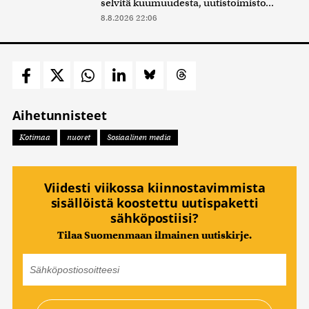
selvitä kuumuudesta, uutistoimisto...
8.8.2026 22:06
Aihetunnisteet
Kotimaa
nuoret
Sosiaalinen media
Viidesti viikossa kiinnostavimmista
sisällöistä koostettu uutispaketti
sähköpostiisi?
Tilaa Suomenmaan ilmainen uutiskirje.