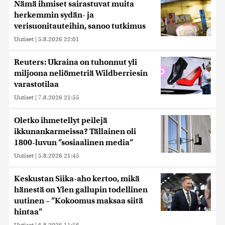
Nämä ihmiset sairastuvat muita
herkemmin sydän- ja
verisuonitauteihin, sanoo tutkimus
Uutiset
|
5.8.2026 22:01
Reuters: Ukraina on tuhonnut yli
miljoona neliömetriä Wildberriesin
varastotilaa
Uutiset
|
7.8.2026 21:55
Oletko ihmetellyt peilejä
ikkunankarmeissa? Tällainen oli
1800-luvun ”sosiaalinen media”
Uutiset
|
5.8.2026 21:45
Keskustan Siika-aho kertoo, mikä
hänestä on Ylen gallupin todellinen
uutinen – ”Kokoomus maksaa siitä
hintaa”
Uutiset
|
6.8.2026 11:56