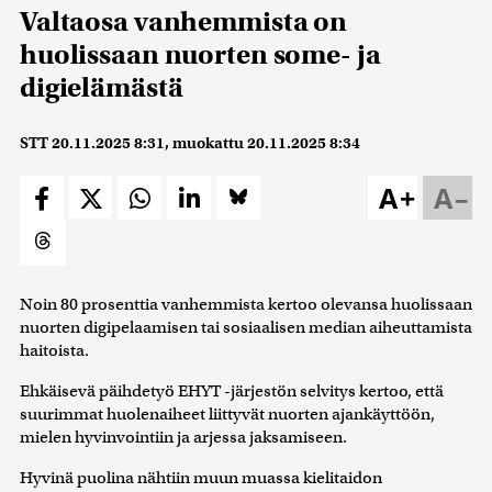
Valtaosa vanhemmista on
huolissaan nuorten some- ja
digielämästä
STT
20.11.2025 8:31
, muokattu
20.11.2025 8:34
A+
A–
Noin 80 prosenttia vanhemmista kertoo olevansa huolissaan
nuorten digipelaamisen tai sosiaalisen median aiheuttamista
haitoista.
Ehkäisevä päihdetyö EHYT -järjestön selvitys kertoo, että
suurimmat huolenaiheet liittyvät nuorten ajankäyttöön,
mielen hyvinvointiin ja arjessa jaksamiseen.
Hyvinä puolina nähtiin muun muassa kielitaidon