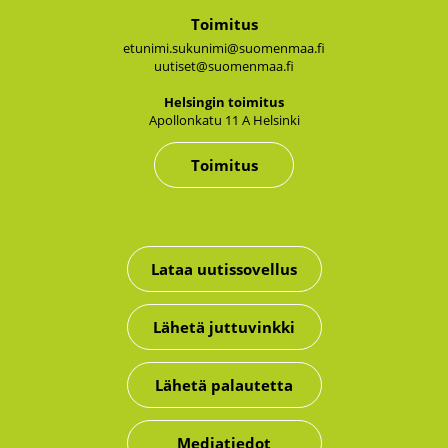
Toimitus
etunimi.sukunimi@suomenmaa.fi
uutiset@suomenmaa.fi
Hel­sin­gin toi­mi­tus
Apol­lon­ka­tu 11 A Hel­sin­ki
Toimitus
Lataa uutissovellus
Lähetä juttuvinkki
Lähetä palautetta
Mediatiedot