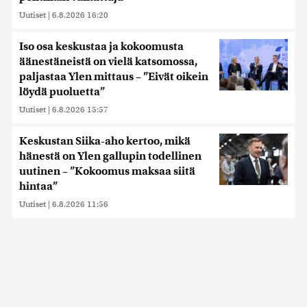
Uutiset
|
6.8.2026 16:20
Iso osa keskustaa ja kokoomusta
äänestäneistä on vielä katsomossa,
paljastaa Ylen mittaus – ”Eivät oikein
löydä puoluetta”
Uutiset
|
6.8.2026 15:57
Keskustan Siika-aho kertoo, mikä
hänestä on Ylen gallupin todellinen
uutinen – ”Kokoomus maksaa siitä
hintaa”
Uutiset
|
6.8.2026 11:56