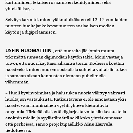
karttuminen, teknisen osaamisen kehittyminen sekä
yhteisöllisyys.
Selvitys kartoitti, miten yläkouluikäisten eli 12–17-vuotiaiden
nuorten huoltajat kokevat nuorten sosiaalisen median
käytön ja digipelaamisen.
USEIN HUOMATTIIN
, että nuorelta jää jotain muuta
tekemättä runsaan digimedian käytön takia. Moni vastaaja
toivoi, että nuori käyttäisi aikaansa toisin. Kodeissa koettiin
haasteeksi, miten nuoren sosiaalisia suhteita voitaisiin tukea
ja samaan aikaan kannustaa olemaan puhelimella
vähemmän.
– Huoli hyvinvoinnista ja halu tukea nuoria välittyy vahvasti
huoltajien vastauksista. Ratkaistavana ei ole ainoastaan yksi
haaste, vaan moninainen vyyhti yhteen kietoutuvia
ongelmia. Tärkeää olisi, että digiarjesta voitaisiin keskustella
avoimin mielin ja syyllistämättä sekä koko yhteiskunnassa
että perheissä, sanoo projektipäällikkö
Aino Harvola
tiedotteessa.