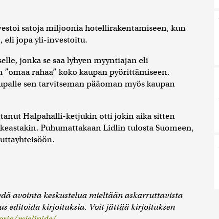
stoi satoja miljoonia hotellirakentamiseen, kun
eli jopa yli-investoitu.
le, jonka se saa lyhyen myyntiajan eli
an ”omaa rahaa” koko kaupan pyörittämiseen.
 kaupalle sen tarvitseman pääoman myös kaupan
ttanut Halpahalli-ketjukin otti jokin aika sitten
Ikeastakin. Puhumattakaan Lidlin tulosta Suomeen,
uttayhteisöön.
ydä avointa keskustelua mieltään askarruttavista
s editoida kirjoituksia. Voit jättää kirjoituksen
ria/mielipide/