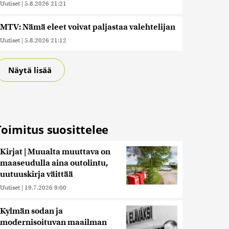
Uutiset
|
5.8.2026 21:21
MTV: Nämä eleet voivat paljastaa valehtelijan
Uutiset
|
5.8.2026 21:12
Näytä lisää
Toimitus suosittelee
Kirjat | Muualta muuttava on
maaseudulla aina outolintu,
uutuuskirja väittää
Uutiset
|
19.7.2026 9:00
Kylmän sodan ja
modernisoituvan maailman