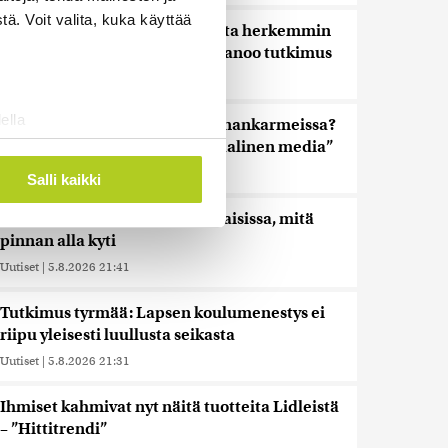
ä. Voit valita, kuka käyttää
Nämä ihmiset sairastuvat muita herkemmin
sydän- ja verisuonitauteihin, sanoo tutkimus
Uutiset
|
5.8.2026 22:01
ella
Oletko ihmetellyt peilejä ikkunankarmeissa?
ostaminen)
Tällainen oli 1800-luvun ”sosiaalinen media”
ossa
. Voit muuttaa
Uutiset
|
5.8.2026 21:45
Salli kaikki
Harva tajusi Hitlerin olympialaisissa, mitä
pinnan alla kyti
 ominaisuuksien tukemiseen
tiikka-alan
Uutiset
|
5.8.2026 21:41
ietoja muihin tietoihin, joita
Tutkimus tyrmää: Lapsen koulumenestys ei
 myös siirtää ulkomaille.
riipu yleisesti luullusta seikasta
Uutiset
|
5.8.2026 21:31
Ihmiset kahmivat nyt näitä tuotteita Lidleistä
– ”Hittitrendi”