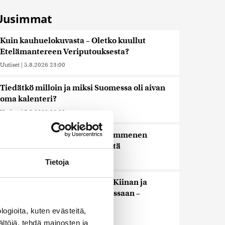
Uusimmat
Kuin kauhuelokuvasta – Oletko kuullut
Etelämantereen Veriputouksesta?
Uutiset
|
5.8.2026 23:00
Tiedätkö milloin ja miksi Suomessa oli aivan
oma kalenteri?
Uutiset
|
5.8.2026 22:30
Murska-arvio: Nato on vuosikymmenen
jäljessä Venäjän suorituskyvystä
Uutiset
|
5.8.2026 22:15
Tietoja
Reuters: FBI aloitti yhteistyön Kiinan ja
Venäjän kanssa, kriitikot huolissaan –
”Loistava peiterooli”
ogioita, kuten evästeitä,
Uutiset
|
5.8.2026 22:07
ältöjä, tehdä mainosten ja