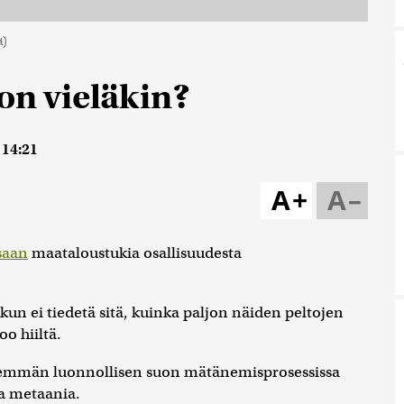
ä)
 on vieläkin?
 14:21
A+
A–
saan
maataloustukia osallisuudesta
kun ei tiedetä sitä, kuinka paljon näiden peltojen
oo hiiltä.
 vähemmän luonnollisen suon mätänemisprosessissa
aa metaania.