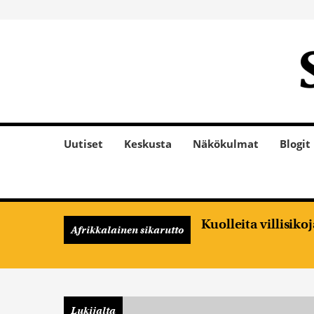
Uutiset
Keskusta
Näkökulmat
Blogit
Kuolleita villisik
Afrikkalainen sikarutto
Lukijalta