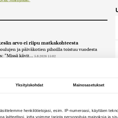
kesän arvo ei riipu matkakohteesta
ulujen ja päiväkotien pihoilla toistuu vuodesta
: ”Missä kävit...
5.8.2026 15:02
istus ei toimi, suuntaa on uskallettava
Yksityiskohdat
Mainosasetukset
aviraston arvio yli 65-vuotiaiden Kela-
ntaa aihetta vakavaan pohdintaan. Kokeilun
2:17
äsittelemme henkilötietojasi, esim. IP-numeroasi, käyttäen teknol
vuotta Vantaalla on opettanut minulle, mikä
a laitteeltasi, jotta voimme tarjota personoituja mainoksia ja sis