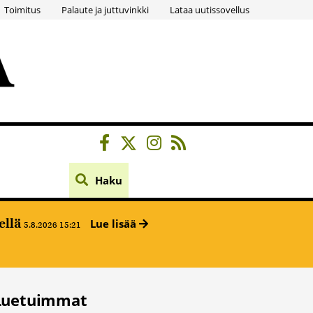
Toimitus
Palaute ja juttuvinkki
Lataa uutissovellus
Haku
ellä
Lue lisää
5.8.2026 15:21
Luetuimmat