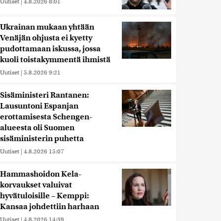
Uutiset
|
4.8.2026 8:01
Ukrainan mukaan yhtään
Venäjän ohjusta ei kyetty
pudottamaan iskussa, jossa
kuoli toistakymmentä ihmistä
Uutiset
|
5.8.2026 9:21
Sisäministeri Rantanen:
Lausuntoni Espanjan
erottamisesta Schengen-
alueesta oli Suomen
sisäministerin puhetta
Uutiset
|
4.8.2026 15:07
Hammashoidon Kela-
korvaukset valuivat
hyvätuloisille – Kemppi:
Kansaa johdettiin harhaan
Uutiset
|
4.8.2026 14:39