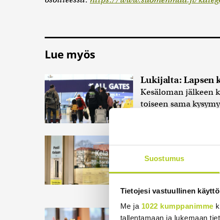
Lue myös
Lukijalta: Lapsen 
Kesäloman jälkeen ko
toiseen sama kysymys
Lukijalta: Kun uud
muuttaa
Suostumus
Kilpailu- ja kuluttaj
korvauskokeilusta a
keskeisenä...
5.8.2026 1
Tietojesi vastuullinen käyttö
Me ja
1022 kumppanimme
k
Lukijalta: Yli 50 
tallentamaan ja lukemaan tieto