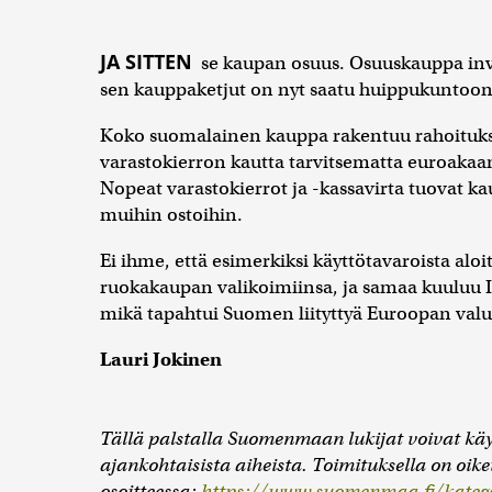
JA SITTEN
se kaupan osuus. Osuuskauppa inve
sen kauppaketjut on nyt saatu huippukuntoon, 
Koko suomalainen kauppa rakentuu rahoituksel
varastokierron kautta tarvitsematta euroaka
Nopeat varastokierrot ja -kassavirta tuovat
muihin ostoihin.
Ei ihme, että esimerkiksi käyttötavaroista aloi
ruokakaupan valikoimiinsa, ja samaa kuuluu 
mikä tapahtui Suomen liityttyä Euroopan valu
Lauri Jokinen
Tällä palstalla Suomenmaan lukijat voivat kä
ajankohtaisista aiheista. Toimituksella on oikeu
osoitteessa:
https://www.suomenmaa.fi/katego