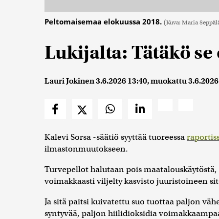
Peltomaisemaa elokuussa 2018.
(Kuva: Maria Seppäl
Lukijalta: Tätäkö se
Lauri Jokinen
3.6.2026 13:40
, muokattu
3.6.2026
Kalevi Sorsa -säätiö syyttää tuoreessa
raportis
ilmastonmuutokseen.
Turvepellot halutaan pois maatalouskäytöstä, 
voimakkaasti viljelty kasvisto juuristoineen sit
Ja sitä paitsi kuivatettu suo tuottaa paljon
syntyvää, paljon hiilidioksidia voimakkaamp