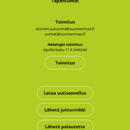
Tapahtumat
Toimitus
etunimi.sukunimi@suomenmaa.fi
uutiset@suomenmaa.fi
Hel­sin­gin toi­mi­tus
Apol­lon­ka­tu 11 A Hel­sin­ki
Toimitus
Lataa uutissovellus
Lähetä juttuvinkki
Lähetä palautetta