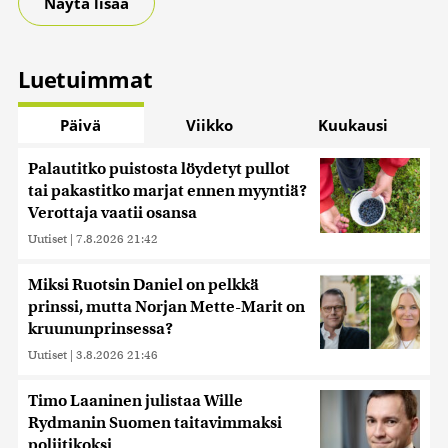
Näytä lisää
Luetuimmat
Päivä
Viikko
Kuukausi
Palautitko puistosta löydetyt pullot
tai pakastitko marjat ennen myyntiä?
Verottaja vaatii osansa
Uutiset
|
7.8.2026 21:42
Miksi Ruotsin Daniel on pelkkä
prinssi, mutta Norjan Mette-Marit on
kruununprinsessa?
Uutiset
|
3.8.2026 21:46
Timo Laaninen julistaa Wille
Rydmanin Suomen taitavimmaksi
poliitikoksi