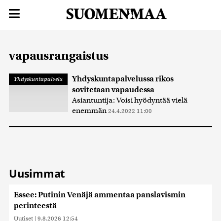
vapausrangaistus
Yhdyskuntapalvelussa rikos
Yhdyskuntapalvelu
sovitetaan vapaudessa
Asiantuntija: Voisi hyödyntää vielä
enemmän
24.4.2022 11:00
Uusimmat
Essee: Putinin Venäjä ammentaa panslavismin
perinteestä
Uutiset
|
9.8.2026 12:54