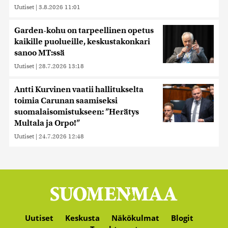
Uutiset
|
3.8.2026 11:01
Garden-kohu on tarpeellinen opetus
kaikille puolueille, keskustakonkari
sanoo MT:ssä
Uutiset
|
28.7.2026 13:18
Antti Kurvinen vaatii hallitukselta
toimia Carunan saamiseksi
suomalaisomistukseen: ”Herätys
Multala ja Orpo!”
Uutiset
|
24.7.2026 12:48
Uutiset
Keskusta
Näkökulmat
Blogit