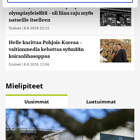
evästeilmoituksessa.
Historia | Sensaatiolehti piti piilottaa
olympiayleisöltä – oli liian raju myös
Käytämme evästeitä tarjoamamme sisällön ja mainosten
natseille itselleen
räätälöimiseen, sosiaalisen median ominaisuuksien
Uutiset
|
8.8.2026 22:15
tukemiseen ja kävijämäärämme analysoimiseen. Lisäksi
jaamme sosiaalisen median, mainosalan ja analytiikka-
Helle kurittaa Pohjois-Koreaa –
alan kumppaneillemme tietoja siitä, miten käytät
valtionmedia kehottaa syömään
sivustoamme. Kumppanimme voivat yhdistää näitä
koiranlihasoppaa
tietoja muihin tietoihin, joita olet antanut heille tai joita on
kerätty, kun olet käyttänyt heidän palvelujaan. Tietoja
Uutiset
|
8.8.2026 22:06
saatetaan myös siirtää ulkomaille.
Mielipiteet
Uusimmat
Luetuimmat