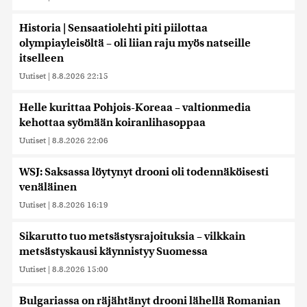
Historia | Sensaatiolehti piti piilottaa
olympiayleisöltä – oli liian raju myös natseille
itselleen
Uutiset
|
8.8.2026 22:15
Helle kurittaa Pohjois-Koreaa – valtionmedia
kehottaa syömään koiranlihasoppaa
Uutiset
|
8.8.2026 22:06
WSJ: Saksassa löytynyt drooni oli todennäköisesti
venäläinen
Uutiset
|
8.8.2026 16:19
Sikarutto tuo metsästysrajoituksia – vilkkain
metsästyskausi käynnistyy Suomessa
Uutiset
|
8.8.2026 15:00
Bulgariassa on räjähtänyt drooni lähellä Romanian