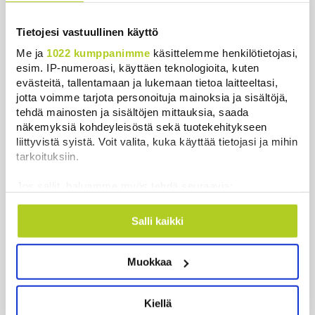
Tietojesi vastuullinen käyttö
Uutiset
Me ja
1022 kumppanimme
käsittelemme henkilötietojasi,
esim. IP-numeroasi, käyttäen teknologioita, kuten
evästeitä, tallentamaan ja lukemaan tietoa laitteeltasi,
Uusimmat
Luetuimmat
jotta voimme tarjota personoituja mainoksia ja sisältöjä,
tehdä mainosten ja sisältöjen mittauksia, saada
näkemyksiä kohdeyleisöstä sekä tuotekehitykseen
liittyvistä syistä. Voit valita, kuka käyttää tietojasi ja mihin
tarkoituksiin.
Jos sallit, haluamme myös tehdä seuraavia:
Kerätä tietoja maantieteellisestä sijainnistasi,
mahdollisesti muutaman metrin tarkkuudella
Salli kaikki
Tunnistaa laitteesi skannaamalla sen
ominaispiirteitä aktiivisesti (sormenjäljen
Muokkaa
Essee: Putinin Venäjä ammentaa panslavismin
muodostaminen)
perinteestä
Lue lisää siitä, miten henkilötietojasi käsitellään ja miten
voit määrittää asetuksesi
tiedot-osiossa
. Voit muuttaa
Uutiset
|
9.8.2026 12:54
Kiellä
suostumustasi tai peruuttaa sen milloin vain