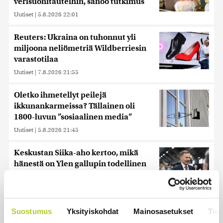
verisuonitauteihin, sanoo tutkimus
Uutiset
|
5.8.2026 22:01
Reuters: Ukraina on tuhonnut yli
miljoona neliömetriä Wildberriesin
varastotilaa
Uutiset
|
7.8.2026 21:55
Oletko ihmetellyt peilejä
ikkunankarmeissa? Tällainen oli
1800-luvun ”sosiaalinen media”
Uutiset
|
5.8.2026 21:45
Keskustan Siika-aho kertoo, mikä
hänestä on Ylen gallupin todellinen
uutinen – ”Kokoomus maksaa siitä
hintaa”
Uutiset
|
6.8.2026 11:56
Suostumus
Yksityiskohdat
Mainosasetukset
Tiet