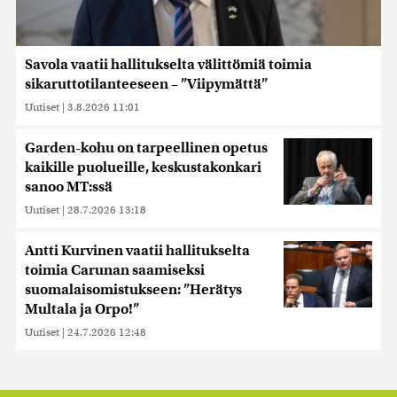
Savola vaatii hallitukselta välittömiä toimia
sikaruttotilanteeseen – ”Viipymättä”
Uutiset
|
3.8.2026 11:01
Garden-kohu on tarpeellinen opetus
kaikille puolueille, keskustakonkari
sanoo MT:ssä
Uutiset
|
28.7.2026 13:18
Antti Kurvinen vaatii hallitukselta
toimia Carunan saamiseksi
suomalaisomistukseen: ”Herätys
Multala ja Orpo!”
Uutiset
|
24.7.2026 12:48