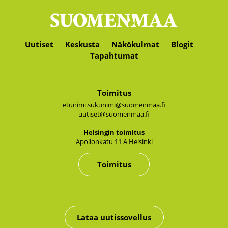
Uutiset
Keskusta
Näkökulmat
Blogit
Tapahtumat
Toimitus
etunimi.sukunimi@suomenmaa.fi
uutiset@suomenmaa.fi
Hel­sin­gin toi­mi­tus
Apol­lon­ka­tu 11 A Hel­sin­ki
Toimitus
Lataa uutissovellus