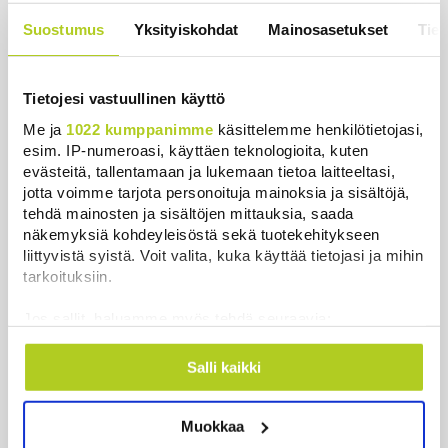
suomalaistutkimus toi uutta tietoa
Suostumus
Yksityiskohdat
Mainosasetukset
Tiet
Uutiset
|
3.8.2026 22:23
Tietojesi vastuullinen käyttö
Me ja
1022 kumppanimme
käsittelemme henkilötietojasi,
esim. IP-numeroasi, käyttäen teknologioita, kuten
Uutiset
evästeitä, tallentamaan ja lukemaan tietoa laitteeltasi,
jotta voimme tarjota personoituja mainoksia ja sisältöjä,
tehdä mainosten ja sisältöjen mittauksia, saada
Uusimmat
Luetuimmat
näkemyksiä kohdeyleisöstä sekä tuotekehitykseen
liittyvistä syistä. Voit valita, kuka käyttää tietojasi ja mihin
tarkoituksiin.
Jos sallit, haluamme myös tehdä seuraavia:
Kerätä tietoja maantieteellisestä sijainnistasi,
mahdollisesti muutaman metrin tarkkuudella
Salli kaikki
Tunnistaa laitteesi skannaamalla sen
ominaispiirteitä aktiivisesti (sormenjäljen
Muokkaa
muodostaminen)