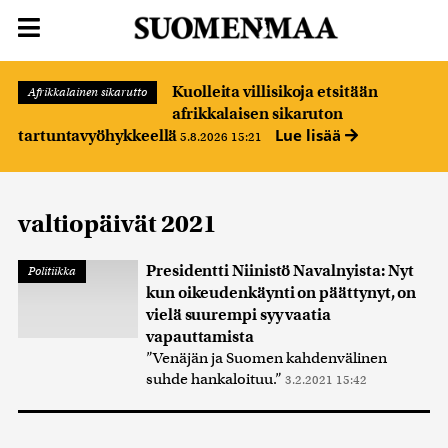
Kuolleita villisikoja etsitään
Afrikkalainen sikarutto
afrikkalaisen sikaruton
Lue lisää
tartuntavyöhykkeellä
5.8.2026 15:21
valtiopäivät 2021
Presidentti Niinistö Navalnyista: Nyt
Politiikka
kun oikeudenkäynti on päättynyt, on
vielä suurempi syy vaatia
vapauttamista
”Venäjän ja Suomen kahdenvälinen
suhde hankaloituu.”
3.2.2021 15:42