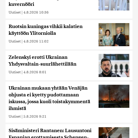
kuvernööri
Uutiset
|
4.8.2026 10:36
Ruotsin kuningas vihkii kalatien
käyttöön Ylitorniolla
Uutiset
|
4.8.2026 11:02
Zelenskyi erotti Ukrainan
Yhdysvaltain-suurlähettilään
Uutiset
|
4.8.2026 8:01
Ukrainan mukaan yhtään Venäjän
ohjusta ei kyetty pudottamaan
iskussa, jossa kuoli toistakymmentä
ihmistä
Uutiset
|
5.8.2026 9:21
Sisäministeri Rantanen: Lausuntoni
Espanjan erottamisesta Schengen-