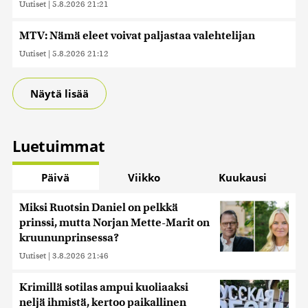
Uutiset
|
5.8.2026 21:21
MTV: Nämä eleet voivat paljastaa valehtelijan
Uutiset
|
5.8.2026 21:12
Näytä lisää
Luetuimmat
Päivä
Viikko
Kuukausi
Miksi Ruotsin Daniel on pelkkä
prinssi, mutta Norjan Mette-Marit on
kruununprinsessa?
Uutiset
|
3.8.2026 21:46
Krimillä sotilas ampui kuoliaaksi
neljä ihmistä, kertoo paikallinen