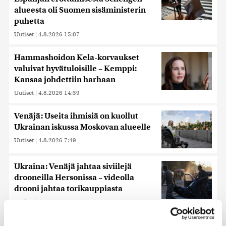
alueesta oli Suomen sisäministerin
puhetta
Uutiset
|
4.8.2026 15:07
Hammashoidon Kela-korvaukset
valuivat hyvätuloisille – Kemppi:
Kansaa johdettiin harhaan
Uutiset
|
4.8.2026 14:39
Venäjä: Useita ihmisiä on kuollut
Ukrainan iskussa Moskovan alueelle
Uutiset
|
4.8.2026 7:49
Ukraina: Venäjä jahtaa siviilejä
drooneilla Hersonissa – videolla
drooni jahtaa torikauppiasta
Uutiset
|
4.8.2026 17:42
ADHD vaikuttaa lastensaantiin –