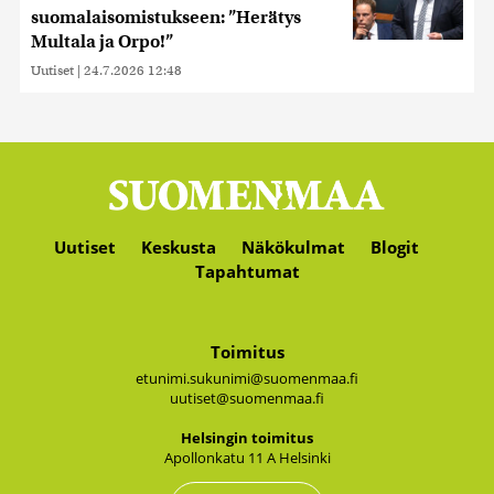
suomalaisomistukseen: ”Herätys
Multala ja Orpo!”
Uutiset
|
24.7.2026 12:48
Uutiset
Keskusta
Näkökulmat
Blogit
Tapahtumat
Toimitus
etunimi.sukunimi@suomenmaa.fi
uutiset@suomenmaa.fi
Hel­sin­gin toi­mi­tus
Apol­lon­ka­tu 11 A Hel­sin­ki