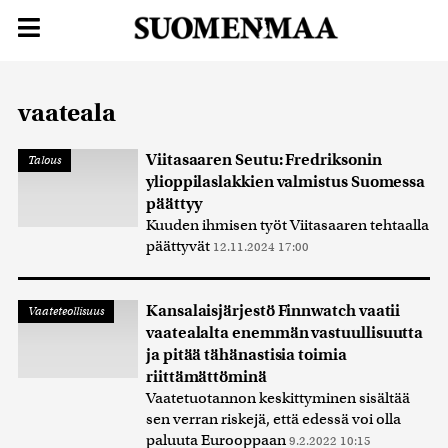
vaateala
Viitasaaren Seutu: Fredriksonin
Talous
ylioppilaslakkien valmistus Suomessa
päättyy
Kuuden ihmisen työt Viitasaaren tehtaalla
päättyvät
12.11.2024 17:00
Kansalaisjärjestö Finnwatch vaatii
Vaateteollisuus
vaatealalta enemmän vastuullisuutta
ja pitää tähänastisia toimia
riittämättöminä
Vaatetuotannon keskittyminen sisältää
sen verran riskejä, että edessä voi olla
paluuta Eurooppaan
9.2.2022 10:15