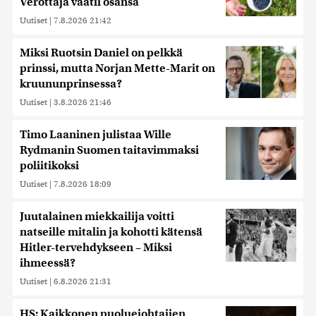
Verottaja vaatii osansa
Uutiset
|
7.8.2026 21:42
Miksi Ruotsin Daniel on pelkkä
prinssi, mutta Norjan Mette-Marit on
kruununprinsessa?
Uutiset
|
3.8.2026 21:46
Timo Laaninen julistaa Wille
Rydmanin Suomen taitavimmaksi
poliitikoksi
Uutiset
|
7.8.2026 18:09
Juutalainen miekkailija voitti
natseille mitalin ja kohotti kätensä
Hitler-tervehdykseen – Miksi
ihmeessä?
Uutiset
|
6.8.2026 21:31
HS: Kaikkonen puoluejohtajien