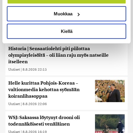
Tunnistaa laitteesi skannaamalla sen
ominaispiirteitä aktiivisesti (sormenjäljen
Muokkaa
muodostaminen)
Lue lisää siitä, miten henkilötietojasi käsitellään ja miten
voit määrittää asetuksesi
tiedot-osiossa
. Voit muuttaa
Kiellä
suostumustasi tai peruuttaa sen milloin vain
evästeilmoituksessa.
Historia | Sensaatiolehti piti piilottaa
Käytämme evästeitä tarjoamamme sisällön ja mainosten
olympiayleisöltä – oli liian raju myös natseille
räätälöimiseen, sosiaalisen median ominaisuuksien
itselleen
tukemiseen ja kävijämäärämme analysoimiseen. Lisäksi
Uutiset
|
8.8.2026 22:15
jaamme sosiaalisen median, mainosalan ja analytiikka-
alan kumppaneillemme tietoja siitä, miten käytät
Helle kurittaa Pohjois-Koreaa –
sivustoamme. Kumppanimme voivat yhdistää näitä
valtionmedia kehottaa syömään
tietoja muihin tietoihin, joita olet antanut heille tai joita on
koiranlihasoppaa
kerätty, kun olet käyttänyt heidän palvelujaan. Tietoja
saatetaan myös siirtää ulkomaille.
Uutiset
|
8.8.2026 22:06
WSJ: Saksassa löytynyt drooni oli
todennäköisesti venäläinen
Uutiset
|
8.8.2026 16:19