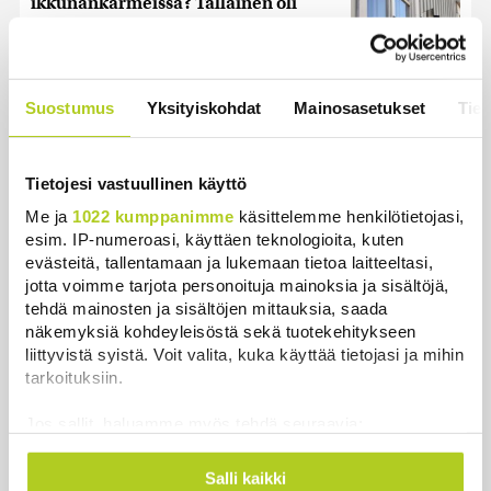
ikkunankarmeissa? Tällainen oli
1800-luvun ”sosiaalinen media”
Uutiset
|
5.8.2026 21:45
Keskustan Siika-aho kertoo, mikä
Suostumus
Yksityiskohdat
Mainosasetukset
Tiet
hänestä on Ylen gallupin todellinen
uutinen – ”Kokoomus maksaa siitä
hintaa”
Tietojesi vastuullinen käyttö
Uutiset
|
6.8.2026 11:56
Me ja
1022 kumppanimme
käsittelemme henkilötietojasi,
esim. IP-numeroasi, käyttäen teknologioita, kuten
evästeitä, tallentamaan ja lukemaan tietoa laitteeltasi,
jotta voimme tarjota personoituja mainoksia ja sisältöjä,
tehdä mainosten ja sisältöjen mittauksia, saada
Uutiset
näkemyksiä kohdeyleisöstä sekä tuotekehitykseen
liittyvistä syistä. Voit valita, kuka käyttää tietojasi ja mihin
tarkoituksiin.
Uusimmat
Luetuimmat
Jos sallit, haluamme myös tehdä seuraavia:
Kerätä tietoja maantieteellisestä sijainnistasi,
mahdollisesti muutaman metrin tarkkuudella
Salli kaikki