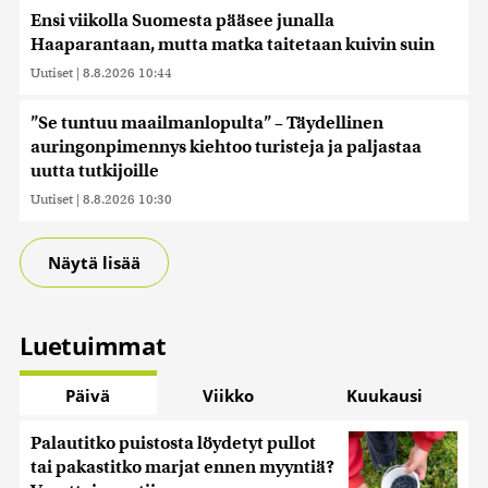
Ensi viikolla Suomesta pääsee junalla
Haaparantaan, mutta matka taitetaan kuivin suin
Uutiset
|
8.8.2026 10:44
”Se tuntuu maailmanlopulta” – Täydellinen
auringonpimennys kiehtoo turisteja ja paljastaa
uutta tutkijoille
Uutiset
|
8.8.2026 10:30
Näytä lisää
Luetuimmat
Päivä
Viikko
Kuukausi
Palautitko puistosta löydetyt pullot
tai pakastitko marjat ennen myyntiä?