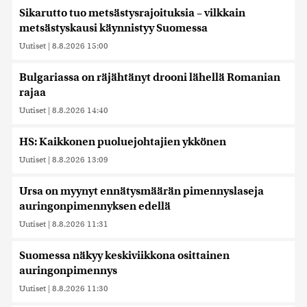
Sikarutto tuo metsästysrajoituksia – vilkkain
metsästyskausi käynnistyy Suomessa
Uutiset
|
8.8.2026 15:00
Bulgariassa on räjähtänyt drooni lähellä Romanian
rajaa
Uutiset
|
8.8.2026 14:40
HS: Kaikkonen puoluejohtajien ykkönen
Uutiset
|
8.8.2026 13:09
Ursa on myynyt ennätysmäärän pimennyslaseja
auringonpimennyksen edellä
Uutiset
|
8.8.2026 11:31
Suomessa näkyy keskiviikkona osittainen
auringonpimennys
Uutiset
|
8.8.2026 11:30