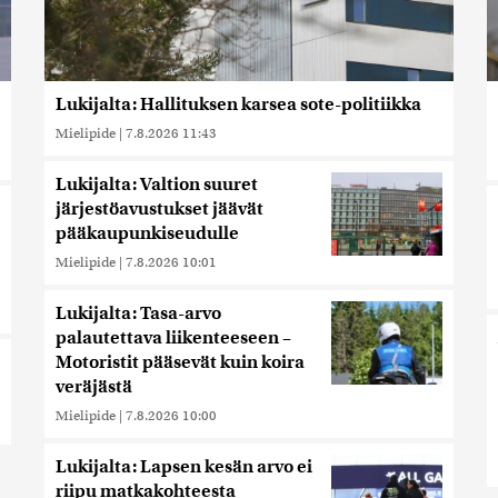
Lukijalta: Hallituksen karsea sote-politiikka
Mielipide
|
7.8.2026 11:43
Lukijalta: Valtion suuret
järjestöavustukset jäävät
pääkaupunkiseudulle
Mielipide
|
7.8.2026 10:01
Lukijalta: Tasa-arvo
palautettava liikenteeseen –
Motoristit pääsevät kuin koira
veräjästä
Mielipide
|
7.8.2026 10:00
Lukijalta: Lapsen kesän arvo ei
riipu matkakohteesta