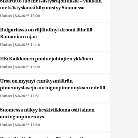
Sikarutto tuo metsästysrajoituksia – vilkkain
metsästyskausi käynnistyy Suomessa
Uutiset
|
8.8.2026 15:00
Bulgariassa on räjähtänyt drooni lähellä
Romanian rajaa
Uutiset
|
8.8.2026 14:40
HS: Kaikkonen puoluejohtajien ykkönen
Uutiset
|
8.8.2026 13:09
Ursa on myynyt ennätysmäärän
pimennyslaseja auringonpimennyksen edellä
Uutiset
|
8.8.2026 11:31
Suomessa näkyy keskiviikkona osittainen
auringonpimennys
Uutiset
|
8.8.2026 11:30