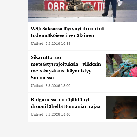
WSJ: Saksassa löytynyt drooni oli
todennäköisesti venäläinen
Uutiset
|
8.8.2026 16:19
Sikarutto tuo
metsästysrajoituksia – vilkkain
metsästyskausi käynnistyy
Suomessa
Uutiset
|
8.8.2026 15:00
Bulgariassa on räjähtänyt
drooni lähellä Romanian rajaa
Uutiset
|
8.8.2026 14:40