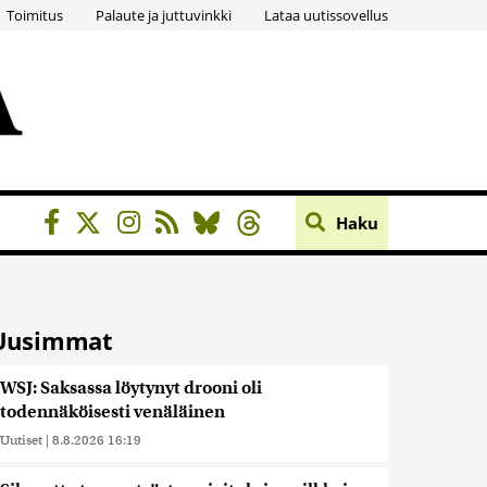
Toimitus
Palaute ja juttuvinkki
Lataa uutissovellus
Haku
Uusimmat
WSJ: Saksassa löytynyt drooni oli
todennäköisesti venäläinen
Uutiset
|
8.8.2026 16:19