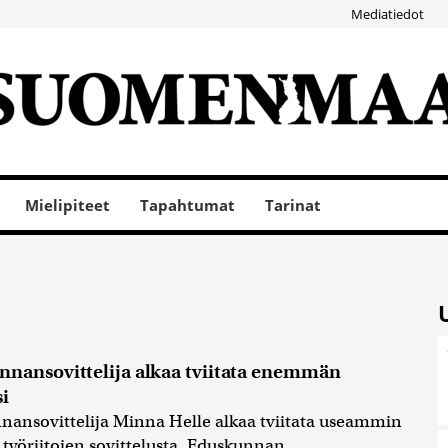
Mediatiedot
Mielipiteet
Tapahtumat
Tarinat
nnansovittelija alkaa tviitata enemmän
si
nansovittelija Minna Helle alkaa tviitata useammin
i työriitojen sovittelusta. Eduskunnan