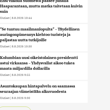
Ensi viikolla Suomesta pääsee junalla
Haaparantaan, mutta matka taitetaan kuivin
suin
Uutiset
|
8.8.2026 10:44
”Se tuntuu maailmanlopulta” – Täydellinen
auringonpimennys kiehtoo turisteja ja
paljastaa uutta tutkijoille
Uutiset
|
8.8.2026 10:30
Kolumbian uusi oikeistolainen presidentti
astui virkaansa – Yhdysvallat aikoo tukea
maata miljardilla dollarilla
Uutiset
|
8.8.2026 9:55
Asuntokaupan hintapalvelu on saamassa
seuraajan viimeistään alkuvuodesta
Uutiset
|
8.8.2026 9:30