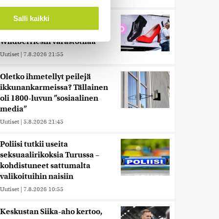
ostaminen)
ossa
. Voit muuttaa
Salli kaikki
Reuters: Ukraina on tuhonnut
yli miljoona neliömetriä
Wildberriesin varastotilaa
 ominaisuuksien tukemiseen
Uutiset
|
7.8.2026 21:55
tiikka-alan
ietoja muihin tietoihin, joita
Oletko ihmetellyt peilejä
 myös siirtää ulkomaille.
ikkunankarmeissa? Tällainen
oli 1800-luvun ”sosiaalinen
media”
Uutiset
|
5.8.2026 21:45
Poliisi tutkii useita
seksuaalirikoksia Turussa –
kohdistuneet sattumalta
valikoituihin naisiin
Uutiset
|
7.8.2026 10:55
Keskustan Siika-aho kertoo,