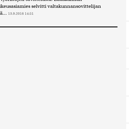
ikeusasiamies selvitti valtakunnansovittelijan
ä...
13.9.2016 14:51