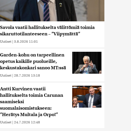
Savola vaatii hallitukselta välittömiä toimia
sikaruttotilanteeseen – ”Viipymättä”
Uutiset
|
3.8.2026 11:01
Garden-kohu on tarpeellinen
opetus kaikille puolueille,
keskustakonkari sanoo MT:ssä
Uutiset
|
28.7.2026 13:18
Antti Kurvinen vaatii
hallitukselta toimia Carunan
saamiseksi
suomalaisomistukseen:
”Herätys Multala ja Orpo!”
Uutiset
|
24.7.2026 12:48