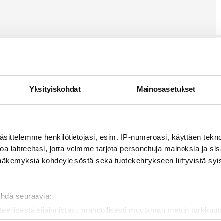
Yksityiskohdat
Mainosasetukset
äsittelemme henkilötietojasi, esim. IP-numeroasi, käyttäen teknol
a laitteeltasi, jotta voimme tarjota personoituja mainoksia ja sis
näkemyksiä kohdeyleisöstä sekä tuotekehitykseen liittyvistä syist
.
ehdä seuraavia:
teellisestä sijainnistasi, mahdollisesti muutaman metrin tarkkuud