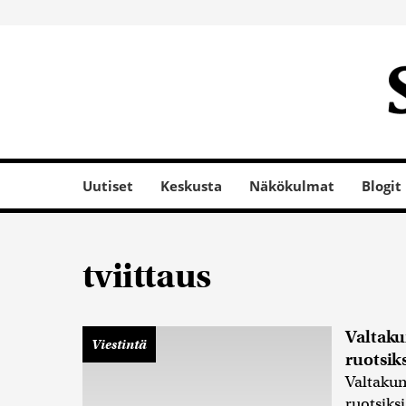
Uutiset
Keskusta
Näkökulmat
Blogit
tviittaus
Valtaku
Viestintä
ruotsik
Valtakun
ruotsiks