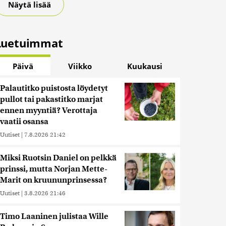
Näytä lisää
Luetuimmat
Päivä
Viikko
Kuukausi
Palautitko puistosta löydetyt
pullot tai pakastitko marjat
ennen myyntiä? Verottaja
vaatii osansa
Uutiset
|
7.8.2026 21:42
Miksi Ruotsin Daniel on pelkkä
prinssi, mutta Norjan Mette-
Marit on kruununprinsessa?
Uutiset
|
3.8.2026 21:46
Timo Laaninen julistaa Wille