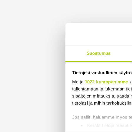
Suostumus
Tietojesi vastuullinen käyttö
Me ja
1022 kumppanimme
k
tallentamaan ja lukemaan tieto
sisältöjen mittauksia, saada 
tietojasi ja mihin tarkoituksiin
Jos sallit, haluamme myös t
Kerätä tietoja maantie