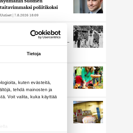
Rydmanin Suomen
taitavimmaksi poliitikoksi
Uutiset
|
7.8.2026 18:09
Juutalainen miekkailija voitti
natseille mitalin ja kohotti
kätensä Hitler-tervehdykseen –
Miksi ihmeessä?
Tietoja
Uutiset
|
6.8.2026 21:31
Ihmiset kahmivat nyt näitä
tuotteita Lidleistä –
ogioita, kuten evästeitä,
”Hittitrendi”
ältöjä, tehdä mainosten ja
Uutiset
|
5.8.2026 21:21
ä. Voit valita, kuka käyttää
Nämä ihmiset sairastuvat
muita herkemmin sydän- ja
verisuonitauteihin, sanoo
tutkimus
ella
Uutiset
|
5.8.2026 22:01