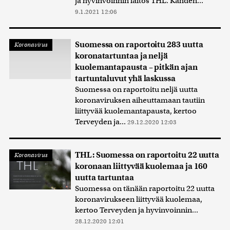
ja hyvinvoinnin laitos THL. Kahden...
9.1.2021 12:06
Suomessa on raportoitu 283 uutta
Koronavirus
koronatartuntaa ja neljä
kuolemantapausta – pitkän ajan
tartuntaluvut yhä laskussa
Suomessa on raportoitu neljä uutta
koronaviruksen aiheuttamaan tautiin
liittyvää kuolemantapausta, kertoo
Terveyden ja...
29.12.2020 12:03
THL: Suomessa on raportoitu 22 uutta
Koronavirus
koronaan liittyvää kuolemaa ja 160
uutta tartuntaa
Suomessa on tänään raportoitu 22 uutta
koronavirukseen liittyvää kuolemaa,
kertoo Terveyden ja hyvinvoinnin...
28.12.2020 12:01