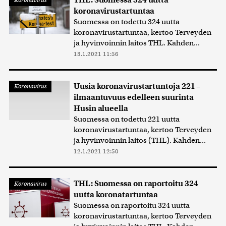
THL: Suomessa 324 uutta
Koronavirus
koronavirustartuntaa
Suomessa on todettu 324 uutta
koronavirustartuntaa, kertoo Terveyden
ja hyvinvoinnin laitos THL. Kahden...
13.1.2021 11:56
Uusia koronavirustartuntoja 221 –
Koronavirus
ilmaantuvuus edelleen suurinta
Husin alueella
Suomessa on todettu 221 uutta
koronavirustartuntaa, kertoo Terveyden
ja hyvinvoinnin laitos (THL). Kahden...
12.1.2021 12:50
THL: Suomessa on raportoitu 324
Koronavirus
uutta koronatartuntaa
Suomessa on raportoitu 324 uutta
koronavirustartuntaa, kertoo Terveyden