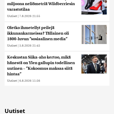
miljoona neliömetriä Wildberriesin
varastotilaa
Uutiset
|
7.8.2026 21:55
Oletko ihmetellyt peilejä
ikkunankarmeissa? Tällainen oli
1800-luvun ”sosiaalinen media”
Uutiset
|
5.8.2026 21:45
Keskustan Siika-aho kertoo, mikä
hänestä on Ylen gallupin todellinen
uutinen – ”Kokoomus maksaa siitä
hintaa”
Uutiset
|
6.8.2026 11:56
Uutiset