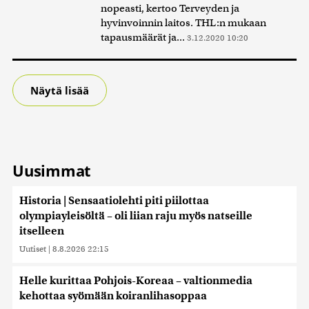
nopeasti, kertoo Terveyden ja
hyvinvoinnin laitos. THL:n mukaan
tapausmäärät ja...
3.12.2020 10:20
Näytä lisää
Uusimmat
Historia | Sensaatiolehti piti piilottaa
olympiayleisöltä – oli liian raju myös natseille
itselleen
Uutiset
|
8.8.2026 22:15
Helle kurittaa Pohjois-Koreaa – valtionmedia
kehottaa syömään koiranlihasoppaa