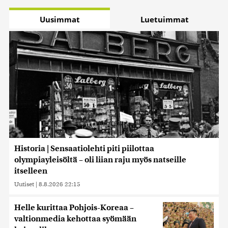
Uusimmat
Luetuimmat
Historia | Sensaatiolehti piti piilottaa
olympiayleisöltä – oli liian raju myös natseille
itselleen
Uutiset
|
8.8.2026 22:15
Helle kurittaa Pohjois-Koreaa –
valtionmedia kehottaa syömään