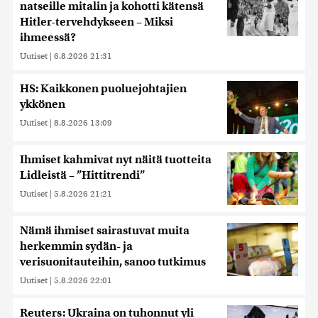
natseille mitalin ja kohotti kätensä
Hitler-tervehdykseen – Miksi
ihmeessä?
Uutiset
|
6.8.2026 21:31
HS: Kaikkonen puoluejohtajien
ykkönen
Uutiset
|
8.8.2026 13:09
Ihmiset kahmivat nyt näitä tuotteita
Lidleistä – ”Hittitrendi”
Uutiset
|
5.8.2026 21:21
Nämä ihmiset sairastuvat muita
herkemmin sydän- ja
verisuonitauteihin, sanoo tutkimus
Uutiset
|
5.8.2026 22:01
Reuters: Ukraina on tuhonnut yli