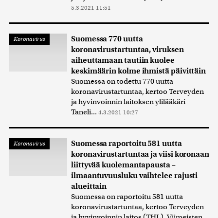
5.3.2021 11:51
Suomessa 770 uutta
Koronavirus
koronavirustartuntaa, viruksen
aiheuttamaan tautiin kuolee
keskimäärin kolme ihmistä päivittäin
Suomessa on todettu 770 uutta
koronavirustartuntaa, kertoo Terveyden
ja hyvinvoinnin laitoksen ylilääkäri
Taneli...
4.3.2021 10:27
Suomessa raportoitu 581 uutta
Koronavirus
koronavirustartuntaa ja viisi koronaan
liittyvää kuolemantapausta –
ilmaantuvuusluku vaihtelee rajusti
alueittain
Suomessa on raportoitu 581 uutta
koronavirustartuntaa, kertoo Terveyden
ja hyvinvoinnin laitos (THL). Viimeisten...