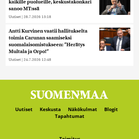
kaikille puolueille, keskustakonkari
sanoo MT:ssä
Uutiset
|
28.7.2026 13:18
Antti Kurvinen vaatii hallitukselta
toimia Carunan saamiseksi
suomalaisomistukseen: ”Herätys
Multala ja Orpo!”
Uutiset
|
24.7.2026 12:48
Uutiset
Keskusta
Näkökulmat
Blogit
Tapahtumat
Toimitus