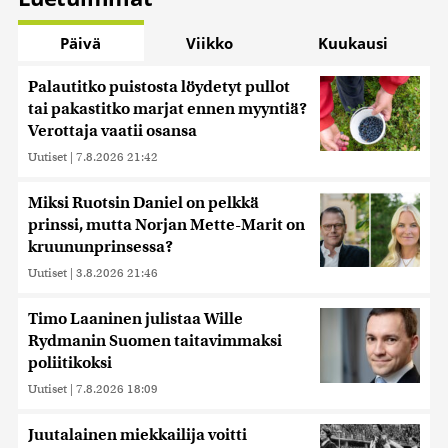
Päivä
Viikko
Kuukausi
Palautitko puistosta löydetyt pullot
tai pakastitko marjat ennen myyntiä?
Verottaja vaatii osansa
Uutiset
|
7.8.2026 21:42
Miksi Ruotsin Daniel on pelkkä
prinssi, mutta Norjan Mette-Marit on
kruununprinsessa?
Uutiset
|
3.8.2026 21:46
Timo Laaninen julistaa Wille
Rydmanin Suomen taitavimmaksi
poliitikoksi
Uutiset
|
7.8.2026 18:09
Juutalainen miekkailija voitti