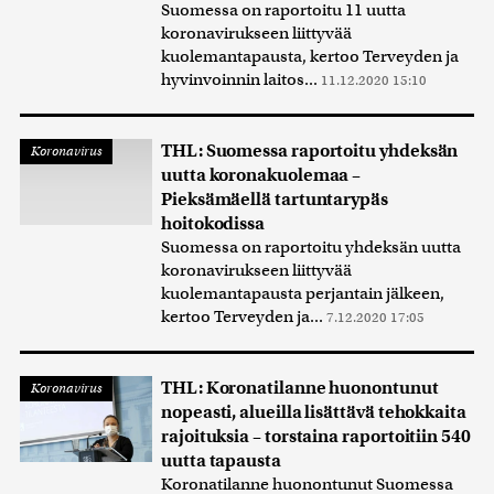
Suomessa on raportoitu 11 uutta
koronavirukseen liittyvää
kuolemantapausta, kertoo Terveyden ja
hyvinvoinnin laitos...
11.12.2020 15:10
THL: Suomessa raportoitu yhdeksän
Koronavirus
uutta koronakuolemaa –
Pieksämäellä tartuntarypäs
hoitokodissa
Suomessa on raportoitu yhdeksän uutta
koronavirukseen liittyvää
kuolemantapausta perjantain jälkeen,
kertoo Terveyden ja...
7.12.2020 17:05
THL: Koronatilanne huonontunut
Koronavirus
nopeasti, alueilla lisättävä tehokkaita
rajoituksia – torstaina raportoitiin 540
uutta tapausta
Koronatilanne huonontunut Suomessa