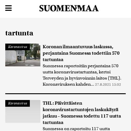
tartunta
Koronan ilmaantuvuus laskussa,
Koronavirus
perjantaina Suomessa todettiin 570
tartuntaa
Suomessa raportoitiin perjantaina 570
uutta koronavirustartuntaa, kertoi
Terveyden ja hyvinvoinnin laitos (THL).
Koronaviruksen kahden...
27.8.2021 15:32
THL: Päivittäisten
Koronavirus
koronavirustartuntojen laskukäyrä
jatkuu – Suomessa todettu 117 uutta
tartuntaa
Suomessa on raportoitu 117 uutta