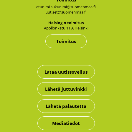
etunimi.sukunimi@suomenmaa.fi
uutiset@suomenmaa.fi
Hel­sin­gin toi­mi­tus
Apol­lon­ka­tu 11 A Hel­sin­ki
Toimitus
Lataa uutissovellus
Lähetä juttuvinkki
Lähetä palautetta
Mediatiedot