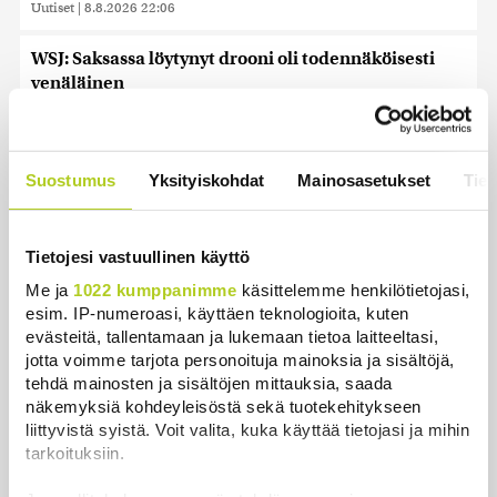
Uutiset
|
8.8.2026 22:06
WSJ: Saksassa löytynyt drooni oli todennäköisesti
venäläinen
Uutiset
|
8.8.2026 16:19
Sikarutto tuo metsästysrajoituksia – vilkkain
Suostumus
Yksityiskohdat
Mainosasetukset
Tiet
metsästyskausi käynnistyy Suomessa
Uutiset
|
8.8.2026 15:00
Tietojesi vastuullinen käyttö
Bulgariassa on räjähtänyt drooni lähellä Romanian
Me ja
1022 kumppanimme
käsittelemme henkilötietojasi,
rajaa
esim. IP-numeroasi, käyttäen teknologioita, kuten
Uutiset
|
8.8.2026 14:40
evästeitä, tallentamaan ja lukemaan tietoa laitteeltasi,
jotta voimme tarjota personoituja mainoksia ja sisältöjä,
HS: Kaikkonen puoluejohtajien ykkönen
tehdä mainosten ja sisältöjen mittauksia, saada
Uutiset
|
8.8.2026 13:09
näkemyksiä kohdeyleisöstä sekä tuotekehitykseen
liittyvistä syistä. Voit valita, kuka käyttää tietojasi ja mihin
Ursa on myynyt ennätysmäärän pimennyslaseja
tarkoituksiin.
auringonpimennyksen edellä