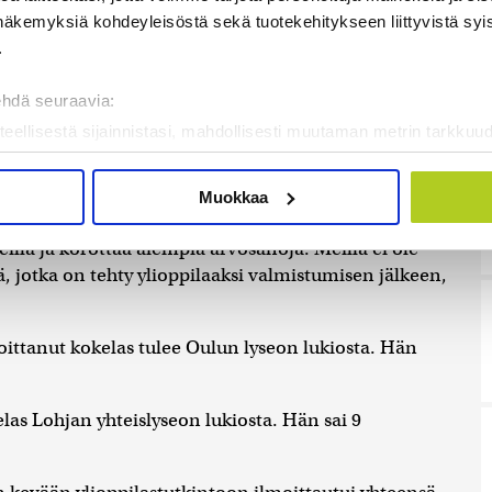
 ovatkin neuvomassa ja auttamassa oppilaita, oma
näkemyksiä kohdeyleisöstä sekä tuotekehitykseen liittyvistä syist
.
telemaan. Yksikään ope ei voi ymmärtää jotain sinun
ehdä seuraavia:
teellisestä sijainnistasi, mahdollisesti muutaman metrin tarkkuud
kannaamalla sen ominaispiirteitä aktiivisesti (sormenjäljen muod
äsihteeri
Tiina Tähkä
vahvisti, että Laitisen
tietojasi käsitellään ja miten voit määrittää asetuksesi
tiedot-osi
Muokkaa
sen milloin vain evästeilmoituksessa.
eilla ja korottaa aiempia arvosanoja. Meillä ei ole
mme sisällön ja mainosten räätälöimiseen, sosiaalisen median
tä, jotka on tehty ylioppilaaksi valmistumisen jälkeen,
iseen. Lisäksi jaamme sosiaalisen median, mainosalan ja analy
, miten käytät sivustoamme. Kumppanimme voivat yhdistää näitä t
oittanut kokelas tulee Oulun lyseon lukiosta. Hän
on kerätty, kun olet käyttänyt heidän palvelujaan. Tietoja saatetaan
las Lohjan yhteislyseon lukiosta. Hän sai 9