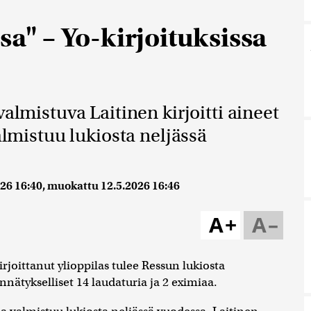
sa" – Yo-kirjoituksissa
almistuva Laitinen kirjoitti aineet
almistuu lukiosta neljässä
026 16:40
, muokattu
12.5.2026 16:46
A+
A–
rjoittanut ylioppilas tulee Ressun lukiosta
ennätykselliset 14 laudaturia ja 2 eximiaa.