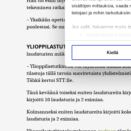
Hän toi esiin myös sen, että vaikka opettajat
sisältöjen mittauksia, saada 
tekeminen ratkaisee.
tietojasi ja mihin tarkoituksiin
– Yksikään opettaja ei voi opettaa sinua ajat
puolestasi. Se on jokaisen itse tehtävä.
Jos sallit, haluamme myös t
Kerätä tietoja maantie
Tunnistaa laitteesi s
YLIOPPILASTUTKINTOLAUTAKUNNAN
pä
Lue lisää siitä, miten henkilö
Kiellä
laudaturien määrä on uusi ennätys.
suostumustasi tai peruuttaa 
– Ylioppilastutkintoa voi täydentää uusilla kok
Käytämme evästeitä tarjoama
tilastoja tällä tavoin suoritetuista yhdistelmis
ja kävijämäärämme analysoim
Tähkä kertoi STT:lle.
kumppaneillemme tietoja siitä
Tänä keväänä toiseksi eniten laudatureita kirj
olet antanut heille tai joita 
kirjoitti 10 laudaturia ja 2 eximiaa.
Kolmanneksi eniten laudatureita kirjoitti koke
laudaturia ja 2 eximiaa.