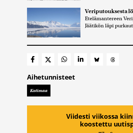
Veriputouksesta lö
Etelämantereen Veri
Jäätikön läpi purkau
Aihetunnisteet
Kotimaa
Viidesti viikossa kii
koostettu uutisp