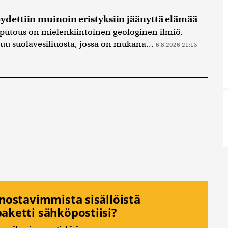
ydettiin muinoin eristyksiin jäänyttä elämää
putous on mielenkiintoinen geologinen ilmiö.
tuu suolavesiliuosta, jossa on mukana...
6.8.2026 21:15
nnostavimmista sisällöistä
aketti sähköpostiisi?