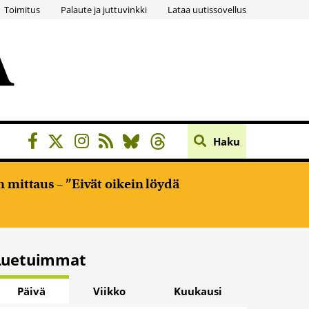
Toimitus
Palaute ja juttuvinkki
Lataa uutissovellus
Haku
 mittaus – ”Eivät oikein löydä
Luetuimmat
Päivä
Viikko
Kuukausi