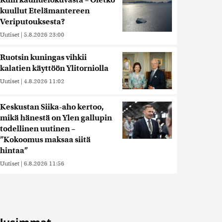
Kuin kauhuelokuvasta – Oletko
kuullut Etelämantereen
Veriputouksesta?
Uutiset
|
5.8.2026 23:00
Ruotsin kuningas vihkii
kalatien käyttöön Ylitorniolla
Uutiset
|
4.8.2026 11:02
Keskustan Siika-aho kertoo,
mikä hänestä on Ylen gallupin
todellinen uutinen –
”Kokoomus maksaa siitä
hintaa”
Uutiset
|
6.8.2026 11:56