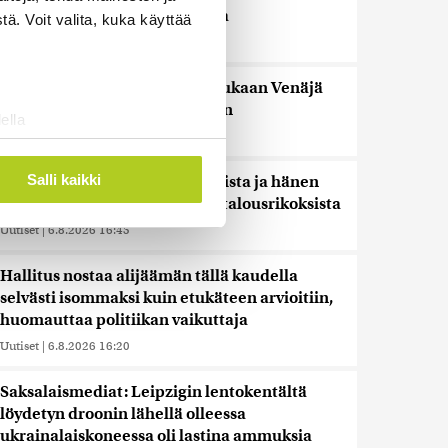
pidentää Kelan käsittelyaikoja
ä. Voit valita, kuka käyttää
Uutiset
|
6.8.2026 17:16
Liettuan sotilastiedustelun mukaan Venäjä
harkitsee hyökkäyksiä Baltiaan
ella
Uutiset
|
6.8.2026 17:12
ostaminen)
ossa
. Voit muuttaa
Salli kaikki
Ex-kansanedustaja Ano Turtiaista ja hänen
vaimoaan syytetään törkeistä talousrikoksista
Uutiset
|
6.8.2026 16:45
 ominaisuuksien tukemiseen
tiikka-alan
Hallitus nostaa alijäämän tällä kaudella
ietoja muihin tietoihin, joita
selvästi isommaksi kuin etukäteen arvioitiin,
 myös siirtää ulkomaille.
huomauttaa politiikan vaikuttaja
Uutiset
|
6.8.2026 16:20
Saksalaismediat: Leipzigin lentokentältä
löydetyn droonin lähellä olleessa
ukrainalaiskoneessa oli lastina ammuksia