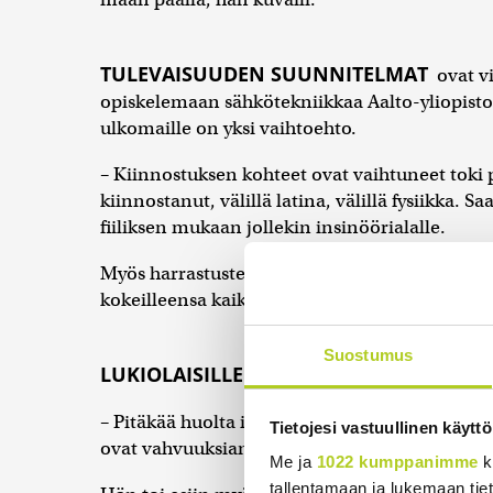
TULEVAISUUDEN SUUNNITELMAT
ovat v
opiskelemaan sähkötekniikkaa Aalto-yliopistoo
ulkomaille on yksi vaihtoehto.
– Kiinnostuksen kohteet ovat vaihtuneet toki p
kiinnostanut, välillä latina, välillä fysiikka
fiiliksen mukaan jollekin insinöörialalle.
Myös harrastusten suhteen Laitinen kertoi olle
kokeilleensa kaikkea mahdollista urheilusta 
Suostumus
LUKIOLAISILLE
ja ylioppilaskokeisiin valmi
– Pitäkää huolta itsestänne. Kuunnelkaa omatu
Tietojesi vastuullinen käyttö
ovat vahvuuksianne ja arvojanne. Etsikää totu
Me ja
1022 kumppanimme
k
tallentamaan ja lukemaan tieto