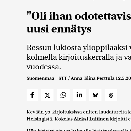
"Oli ihan odotettavis
uusi ennätys
Ressun lukiosta ylioppilaaksi v
kolmella kirjoituskerralla ja v
vuodessa.
Suomenmaa – STT / Anna-Elina Perttula
12.5.2
Kevään yo-kirjoituksissa eniten laudatureita ki
Helsingistä. Kokelas
Aleksi Laitinen
kirjoitti 