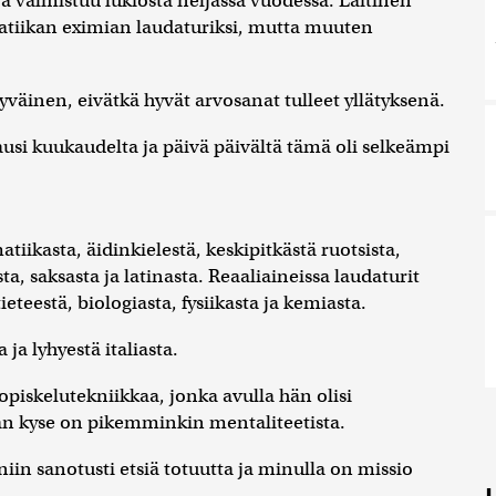
 ja valmistuu lukiosta neljässä vuodessa. Laitinen
tiikan eximian laudaturiksi, mutta muuten
yväinen, eivätkä hyvät arvosanat tulleet yllätyksenä.
ausi kuukaudelta ja päivä päivältä tämä oli selkeämpi
tiikasta, äidinkielestä, keskipitkästä ruotsista,
ta, saksasta ja latinasta. Reaaliaineissa laudaturit
eteestä, biologiasta, fysiikasta ja kemiasta.
ja lyhyestä italiasta.
opiskelutekniikkaa, jonka avulla hän olisi
aan kyse on pikemminkin mentaliteetista.
iin sanotusti etsiä totuutta ja minulla on missio