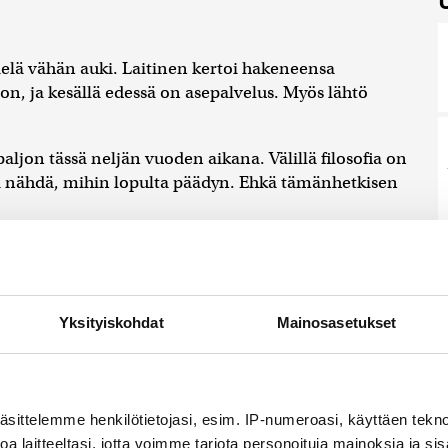
ielä vähän auki. Laitinen kertoi hakeneensa
n, ja kesällä edessä on asepalvelus. Myös lähtö
aljon tässä neljän vuoden aikana. Välillä filosofia on
. Saa nähdä, mihin lopulta päädyn. Ehkä tämänhetkisen
ensa kiinnostunut useista eri asioista ja
maalaamiseen ja vapaaehtoistyöhön.
Yksityiskohdat
Mainosasetukset
stautuville Laitisella on muutama neuvo:
ntoanne ja sisäistä johdatusta. Miettikää, mitkä
utta.
äsittelemme henkilötietojasi, esim. IP-numeroasi, käyttäen teknol
a laitteeltasi, jotta voimme tarjota personoituja mainoksia ja sis