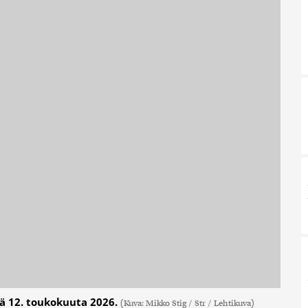
ssä 12. toukokuuta 2026.
(Kuva: Mikko Stig / Str / Lehtikuva)