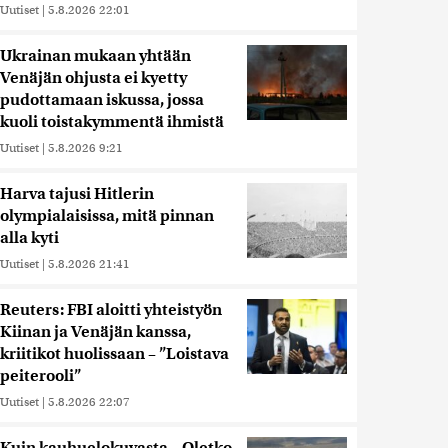
Uutiset
|
5.8.2026 22:01
Ukrainan mukaan yhtään
Venäjän ohjusta ei kyetty
pudottamaan iskussa, jossa
kuoli toistakymmentä ihmistä
Uutiset
|
5.8.2026 9:21
Harva tajusi Hitlerin
olympialaisissa, mitä pinnan
alla kyti
Uutiset
|
5.8.2026 21:41
Reuters: FBI aloitti yhteistyön
Kiinan ja Venäjän kanssa,
kriitikot huolissaan – ”Loistava
peiterooli”
Uutiset
|
5.8.2026 22:07