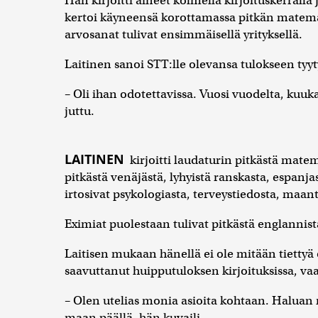
Hän kirjoitti aineet kolmella kirjoituskerralla
kertoi käyneensä korottamassa pitkän matema
arvosanat tulivat ensimmäisellä yrityksellä.
Laitinen sanoi STT:lle olevansa tulokseen tyyt
– Oli ihan odotettavissa. Vuosi vuodelta, kuuk
juttu.
LAITINEN
kirjoitti laudaturin pitkästä matema
pitkästä venäjästä, lyhyistä ranskasta, espanjas
irtosivat psykologiasta, terveystiedosta, maanti
Eximiat puolestaan tulivat pitkästä englannista 
Laitisen mukaan hänellä ei ole mitään tiettyä 
saavuttanut huipputuloksen kirjoituksissa, v
– Olen utelias monia asioita kohtaan. Haluan n
maan päällä, hän kuvaili.