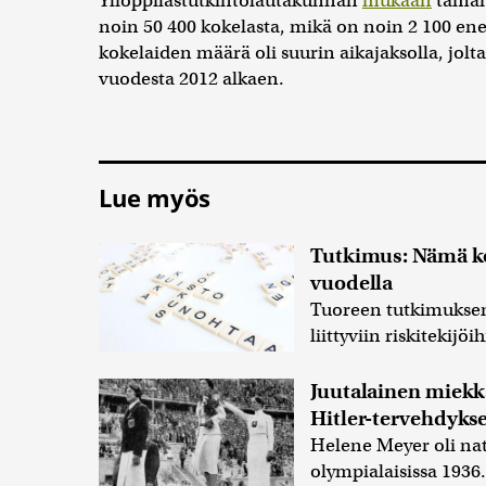
Ylioppilastutkintolautakunnan
mukaan
tämän 
noin 50 400 kokelasta, mikä on noin 2 100 e
kokelaiden määrä oli suurin aikajaksolla, jolta 
vuodesta 2012 alkaen.
Lue myös
Tutkimus: Nämä ko
vuodella
Tuoreen tutkimukse
liittyviin riskitekij
Juutalainen miekkai
Hitler-tervehdyks
Helene Meyer oli nats
olympialaisissa 1936