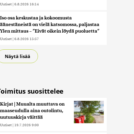
Uutiset
|
6.8.2026 16:14
Iso osa keskustaa ja kokoomusta
äänestäneistä on vielä katsomossa, paljastaa
Ylen mittaus – ”Eivät oikein löydä puoluetta”
Uutiset
|
6.8.2026 15:57
Näytä lisää
Toimitus suosittelee
Kirjat | Muualta muuttava on
maaseudulla aina outolintu,
uutuuskirja väittää
Uutiset
|
19.7.2026 9:00