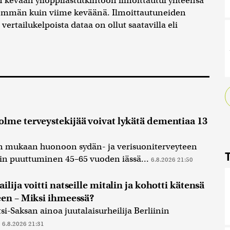
kevään ylioppilastutkintoon ilmoittautui yhteensä
nemmän kuin viime keväänä. Ilmoittautuneiden
vertailukelpoista dataa on ollut saatavilla eli
lme terveystekijää voivat lykätä dementiaa 13
n mukaan huonoon sydän- ja verisuoniterveyteen
öihin puuttuminen 45–65 vuoden iässä...
6.8.2026 21:50
lija voitti natseille mitalin ja kohotti kätensä
een – Miksi ihmeessä?
i-Saksan ainoa juutalaisurheilija Berliinin
.
6.8.2026 21:31