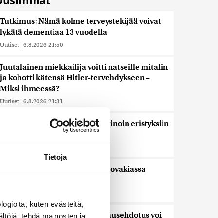
Uusimmat
Tutkimus: Nämä kolme terveystekijää voivat
lykätä dementiaa 13 vuodella
Uutiset
|
6.8.2026 21:50
Juutalainen miekkailija voitti natseille mitalin
ja kohotti kätensä Hitler-tervehdykseen –
Miksi ihmeessä?
Uutiset
|
6.8.2026 21:31
Veriputouksesta löydettiin muinoin eristyksiin
jäänyttä elämää
Uutiset
|
6.8.2026 21:15
Tietoja
Lämpöennätys meni uusiksi Slovakiassa
toisena päivänä peräkkäin
Uutiset
|
6.8.2026 18:44
ogioita, kuten evästeitä,
Valtiovarainministeriön leikkausehdotus voi
ältöjä, tehdä mainosten ja