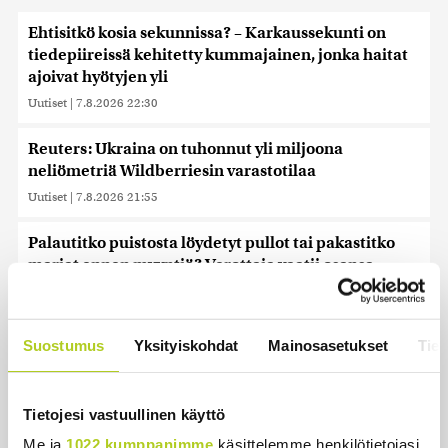
Ehtisitkö kosia sekunnissa? – Karkaussekunti on
tiedepiireissä kehitetty kummajainen, jonka haitat
ajoivat hyötyjen yli
Uutiset
|
7.8.2026 22:30
Reuters: Ukraina on tuhonnut yli miljoona
neliömetriä Wildberriesin varastotilaa
Uutiset
|
7.8.2026 21:55
Palautitko puistosta löydetyt pullot tai pakastitko
marjat ennen myyntiä? Verottaja vaatii osansa
Uutiset
|
7.8.2026 21:42
Timo Laaninen julistaa Wille Rydmanin Suomen
Suostumus
Yksityiskohdat
Mainosasetukset
Tiet
taitavimmaksi poliitikoksi
Uutiset
|
7.8.2026 18:09
Tietojesi vastuullinen käyttö
Espanja uhkaa Italiaa vastatoimilla
Me ja
1022 kumppanimme
käsittelemme henkilötietojasi,