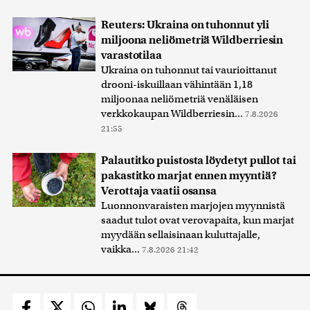
Reuters: Ukraina on tuhonnut yli
miljoona neliömetriä Wildberriesin
varastotilaa
Ukraina on tuhonnut tai vaurioittanut
drooni-iskuillaan vähintään 1,18
miljoonaa neliömetriä venäläisen
verkkokaupan Wildberriesin...
7.8.2026
21:55
Palautitko puistosta löydetyt pullot tai
pakastitko marjat ennen myyntiä?
Verottaja vaatii osansa
Luonnonvaraisten marjojen myynnistä
saadut tulot ovat verovapaita, kun marjat
myydään sellaisinaan kuluttajalle,
vaikka...
7.8.2026 21:42