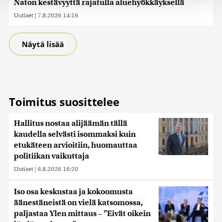
Naton kestävyyttä rajatulla aluehyökkäyksellä
tukemiseen ja kävijämäärämme analysoimiseen. Lisäksi
Uutiset
|
7.8.2026 14:16
jaamme sosiaalisen median, mainosalan ja analytiikka-
alan kumppaneillemme tietoja siitä, miten käytät
sivustoamme. Kumppanimme voivat yhdistää näitä
Näytä lisää
tietoja muihin tietoihin, joita olet antanut heille tai joita on
kerätty, kun olet käyttänyt heidän palvelujaan. Tietoja
saatetaan myös siirtää ulkomaille.
Toimitus suosittelee
Hallitus nostaa alijäämän tällä
kaudella selvästi isommaksi kuin
etukäteen arvioitiin, huomauttaa
politiikan vaikuttaja
Uutiset
|
6.8.2026 16:20
Iso osa keskustaa ja kokoomusta
äänestäneistä on vielä katsomossa,
paljastaa Ylen mittaus – ”Eivät oikein