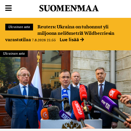
Reuters: Ukraina on tuhonnut yli
Ukrainan sota
miljoona neliömetriä Wildberriesin
Lue lisää
varastotilaa
7.8.2026 21:55
Ukrainan sota