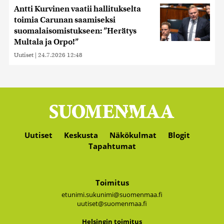
Antti Kurvinen vaatii hallitukselta
toimia Carunan saamiseksi
suomalaisomistukseen: ”Herätys
Multala ja Orpo!”
Uutiset
|
24.7.2026 12:48
Uutiset
Keskusta
Näkökulmat
Blogit
Tapahtumat
Toimitus
etunimi.sukunimi@suomenmaa.fi
uutiset@suomenmaa.fi
Hel­sin­gin toi­mi­tus