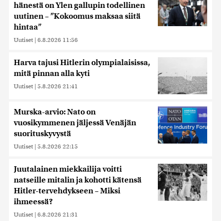
hänestä on Ylen gallupin todellinen
uutinen – ”Kokoomus maksaa siitä
hintaa”
Uutiset
|
6.8.2026 11:56
Harva tajusi Hitlerin olympialaisissa,
mitä pinnan alla kyti
Uutiset
|
5.8.2026 21:41
Murska-arvio: Nato on
vuosikymmenen jäljessä Venäjän
suorituskyvystä
Uutiset
|
5.8.2026 22:15
Juutalainen miekkailija voitti
natseille mitalin ja kohotti kätensä
Hitler-tervehdykseen – Miksi
ihmeessä?
Uutiset
|
6.8.2026 21:31