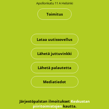
Apol­lon­ka­tu 11 A Hel­sin­ki
Toimitus
Lataa uutissovellus
Lähetä juttuvinkki
Lähetä palautetta
Mediatiedot
Järjestöpalstan ilmoitukset
Keskustan
piiritoimistojen
kautta.