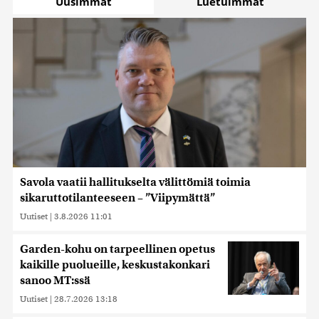
Uusimmat
Luetuimmat
Savola vaatii hallitukselta välittömiä toimia
sikaruttotilanteeseen – ”Viipymättä”
Uutiset
|
3.8.2026 11:01
Garden-kohu on tarpeellinen opetus
kaikille puolueille, keskustakonkari
sanoo MT:ssä
Uutiset
|
28.7.2026 13:18