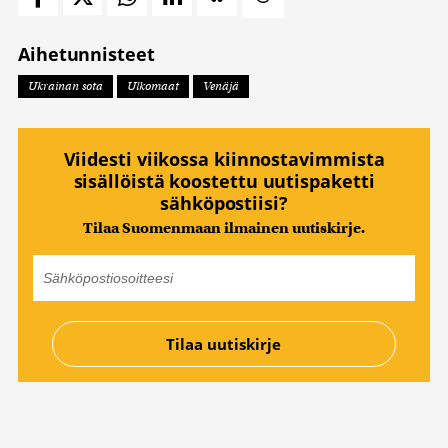
Aihetunnisteet
Ukrainan sota
Ulkomaat
Venäjä
Viidesti viikossa kiinnostavimmista
sisällöistä koostettu uutispaketti
sähköpostiisi?
Tilaa Suomenmaan ilmainen uutiskirje.