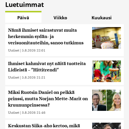
Luetuimmat
Päivä
Viikko
Kuukausi
Nämä ihmiset sairastuvat muita
herkemmin sydän- ja
verisuonitauteihin, sanoo tutkimus
Uutiset
|
5.8.2026 22:01
Ihmiset kahmivat nyt näitä tuotteita
Lidleistä – ”Hittitrendi”
Uutiset
|
5.8.2026 21:21
Miksi Ruotsin Daniel on pelkkä
prinssi, mutta Norjan Mette-Marit on
kruununprinsessa?
Uutiset
|
3.8.2026 21:46
Keskustan Siika-aho kertoo, mikä