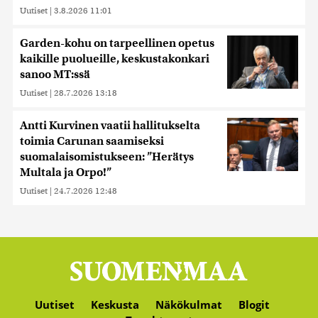
Uutiset
|
3.8.2026 11:01
Garden-kohu on tarpeellinen opetus
kaikille puolueille, keskustakonkari
sanoo MT:ssä
Uutiset
|
28.7.2026 13:18
Antti Kurvinen vaatii hallitukselta
toimia Carunan saamiseksi
suomalaisomistukseen: ”Herätys
Multala ja Orpo!”
Uutiset
|
24.7.2026 12:48
Uutiset
Keskusta
Näkökulmat
Blogit