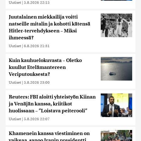
Uutiset
|
5.8.2026 22:15
Juutalainen miekkailija voitti
natseille mitalin ja kohotti kätensä
Hitler-tervehdykseen – Miksi
ihmeessä?
Uutiset
|
6.8.2026 21:31
Kuin kauhuelokuvasta – Oletko
kuullut Etelämantereen
Veriputouksesta?
Uutiset
|
5.8.2026 23:00
Reuters: FBI aloitti yhteistyön Kiinan
ja Venäjän kanssa, kriitikot
huolissaan – ”Loistava peiterooli”
Uutiset
|
5.8.2026 22:07
Khamenein kanssa viestiminen on
vaikeaa, sanoo Iranin presidentti