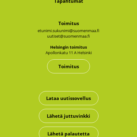
Tapahtumat
Toimitus
etunimi.sukunimi@suomenmaa.fi
uutiset@suomenmaa.fi
Hel­sin­gin toi­mi­tus
Apol­lon­ka­tu 11 A Hel­sin­ki
Toimitus
Lataa uutissovellus
Lähetä juttuvinkki
Lähetä palautetta