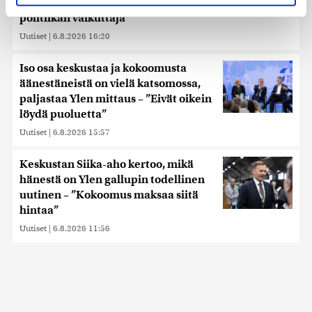
etukäteen arvioitiin, huomauttaa
evästeilmoituksessa.
politiikan vaikuttaja
Uutiset
|
6.8.2026 16:20
Käytämme evästeitä tarjoamamme sisällön ja mainosten
räätälöimiseen, sosiaalisen median ominaisuuksien
Iso osa keskustaa ja kokoomusta
tukemiseen ja kävijämäärämme analysoimiseen. Lisäksi
jaamme sosiaalisen median, mainosalan ja analytiikka-
äänestäneistä on vielä katsomossa,
alan kumppaneillemme tietoja siitä, miten käytät
paljastaa Ylen mittaus – ”Eivät oikein
sivustoamme. Kumppanimme voivat yhdistää näitä
löydä puoluetta”
tietoja muihin tietoihin, joita olet antanut heille tai joita on
Uutiset
|
6.8.2026 15:57
kerätty, kun olet käyttänyt heidän palvelujaan. Tietoja
saatetaan myös siirtää ulkomaille.
Keskustan Siika-aho kertoo, mikä
hänestä on Ylen gallupin todellinen
uutinen – ”Kokoomus maksaa siitä
hintaa”
Uutiset
|
6.8.2026 11:56