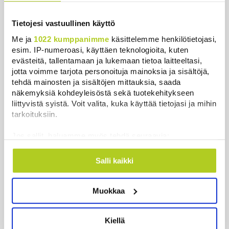
Uutiset
|
7.8.2026 14:57
Tietojesi vastuullinen käyttö
Somejättejä vaaditaan vastuuseen riippuvuuden
aiheuttamisesta
Me ja
1022 kumppanimme
käsittelemme henkilötietojasi,
Uutiset
|
7.8.2026 14:30
esim. IP-numeroasi, käyttäen teknologioita, kuten
evästeitä, tallentamaan ja lukemaan tietoa laitteeltasi,
jotta voimme tarjota personoituja mainoksia ja sisältöjä,
WSJ: Tiedustelutiedon mukaan Venäjä voisi testata
tehdä mainosten ja sisältöjen mittauksia, saada
Naton kestävyyttä rajatulla aluehyökkäyksellä
näkemyksiä kohdeyleisöstä sekä tuotekehitykseen
Uutiset
|
7.8.2026 14:16
liittyvistä syistä. Voit valita, kuka käyttää tietojasi ja mihin
tarkoituksiin.
Näytä lisää
Jos sallit, haluamme myös tehdä seuraavia:
Kerätä tietoja maantieteellisestä sijainnistasi,
mahdollisesti muutaman metrin tarkkuudella
Salli kaikki
Tunnistaa laitteesi skannaamalla sen
ominaispiirteitä aktiivisesti (sormenjäljen
Toimitus suosittelee
Muokkaa
muodostaminen)
Lue lisää siitä, miten henkilötietojasi käsitellään ja miten
Hallitus nostaa alijäämän tällä
voit määrittää asetuksesi
tiedot-osiossa
. Voit muuttaa
kaudella selvästi isommaksi kuin
Kiellä
suostumustasi tai peruuttaa sen milloin vain