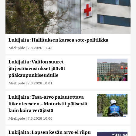
Lukijalta: Hallituksen karsea sote-politiikka
Mielipide
|
7.8.2026 11:43
Lukijalta: Valtion suuret
järjestöavustukset jäävät
pääkaupunkiseudulle
Mielipide
|
7.8.2026 10:01
Lukijalta: Tasa-arvo palautettava
liikenteeseen – Motoristit pääsevät
kuin koira veräjästä
Mielipide
|
7.8.2026 10:00
Lukijalta: Lapsen kesän arvo ei riipu