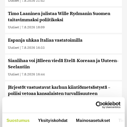
Uutiset
|
7.8.2026 21:42
Timo Laaninen julistaa Wille Rydmanin Suomen
taitavimmaksi poliitikoksi
Uutiset
|
7.8.2026 18:09
Espanja uhkaa Italiaa vastatoimilla
Uutiset
|
7.8.2026 16:55
Sianlihaa voi jälleen viedä Etelä-Koreaan ja Uuteen-
Seelantiin
Uutiset
|
7.8.2026 16:44
Järjestöt vastustavat karhun kiintiömetsästystä –
poliisi vetoaa kansalaisten turvallisuuteen
Uutiset
|
7.8.2026 15:51
Ruokavirasto muuttaa rajoituksia afrikkalaisen
sikaruton tartuntavyöhykkeellä
Suostumus
Yksityiskohdat
Mainosasetukset
Tiet