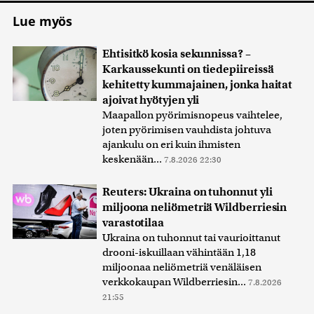
Lue myös
Ehtisitkö kosia sekunnissa? –
Karkaussekunti on tiedepiireissä
kehitetty kummajainen, jonka haitat
ajoivat hyötyjen yli
Maapallon pyörimisnopeus vaihtelee,
joten pyörimisen vauhdista johtuva
ajankulu on eri kuin ihmisten
keskenään...
7.8.2026 22:30
Reuters: Ukraina on tuhonnut yli
miljoona neliömetriä Wildberriesin
varastotilaa
Ukraina on tuhonnut tai vaurioittanut
drooni-iskuillaan vähintään 1,18
miljoonaa neliömetriä venäläisen
verkkokaupan Wildberriesin...
7.8.2026
21:55