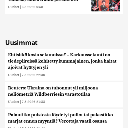
Uutiset
|
6.8.2026 0:58
Uusimmat
Ehtisitkö kosia sekunnissa? – Karkaussekunti on
tiedepiireissä kehitetty kummajainen, jonka haitat
ajoivat hyötyjen yli
Uutiset
|
7.8.2026 22:30
Reuters: Ukraina on tuhonnut yli miljoona
neliömetriä Wildberriesin varastotilaa
Uutiset
|
7.8.2026 21:55
Palautitko puistosta löydetyt pullot tai pakastitko
marjat ennen myyntiä? Verottaja vaatii osansa