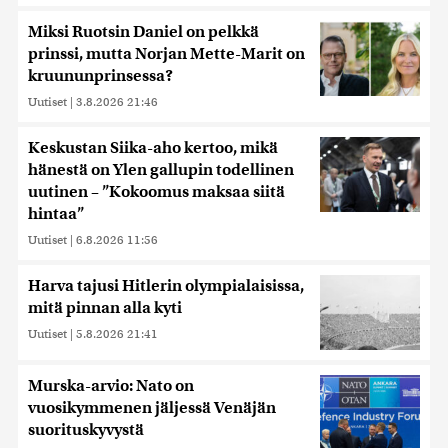
Miksi Ruotsin Daniel on pelkkä
prinssi, mutta Norjan Mette-Marit on
kruununprinsessa?
Uutiset
|
3.8.2026 21:46
Keskustan Siika-aho kertoo, mikä
hänestä on Ylen gallupin todellinen
uutinen – ”Kokoomus maksaa siitä
hintaa”
Uutiset
|
6.8.2026 11:56
Harva tajusi Hitlerin olympialaisissa,
mitä pinnan alla kyti
Uutiset
|
5.8.2026 21:41
Murska-arvio: Nato on
vuosikymmenen jäljessä Venäjän
suorituskyvystä