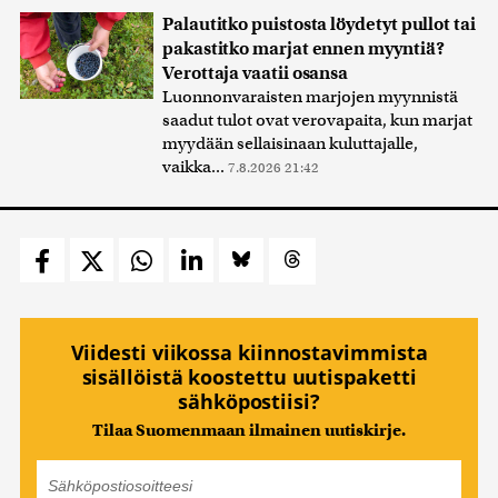
Palautitko puistosta löydetyt pullot tai
pakastitko marjat ennen myyntiä?
Verottaja vaatii osansa
Luonnonvaraisten marjojen myynnistä
saadut tulot ovat verovapaita, kun marjat
myydään sellaisinaan kuluttajalle,
vaikka...
7.8.2026 21:42
Viidesti viikossa kiinnostavimmista
sisällöistä koostettu uutispaketti
sähköpostiisi?
Tilaa Suomenmaan ilmainen uutiskirje.