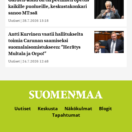
Garden-kohu on tarpeellinen opetus
kaikille puolueille, keskustakonkari
sanoo MT:ssä
Uutiset
|
28.7.2026 13:18
Antti Kurvinen vaatii hallitukselta
toimia Carunan saamiseksi
suomalaisomistukseen: ”Herätys
Multala ja Orpo!”
Uutiset
|
24.7.2026 12:48
Uutiset
Keskusta
Näkökulmat
Blogit
Tapahtumat