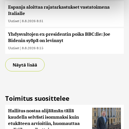
Espanja aloittaa rajatarkastukset vastatoimena
Käytämme evästeitä tarjoamamme sisällön ja mainosten
räätälöimiseen, sosiaalisen median ominaisuuksien
Italialle
tukemiseen ja kävijämäärämme analysoimiseen. Lisäksi
Uutiset
|
8.8.2026 8:31
jaamme sosiaalisen median, mainosalan ja analytiikka-
alan kumppaneillemme tietoja siitä, miten käytät
Yhdysvaltojen ex-presidentin poika BBC:lle: Joe
sivustoamme. Kumppanimme voivat yhdistää näitä
Bidenin syöpä on levinnyt
tietoja muihin tietoihin, joita olet antanut heille tai joita on
Uutiset
|
8.8.2026 8:15
kerätty, kun olet käyttänyt heidän palvelujaan. Tietoja
saatetaan myös siirtää ulkomaille.
Näytä lisää
Toimitus suosittelee
Hallitus nostaa alijäämän tällä
kaudella selvästi isommaksi kuin
etukäteen arvioitiin, huomauttaa