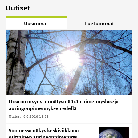
Uutiset
Uusimmat
Luetuimmat
Ursa on myynyt ennätysmäärän pimennyslaseja
auringonpimennyksen edellä
Uutiset
|
8.8.2026 11:31
Suomessa näkyy keskiviikkona
osittainen auringonpimennys