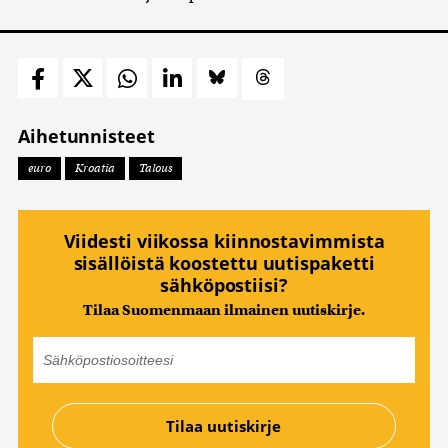
Aihetunnisteet
euro
Kroatia
Talous
Viidesti viikossa kiinnostavimmista
sisällöistä koostettu uutispaketti
sähköpostiisi?
Tilaa Suomenmaan ilmainen uutiskirje.