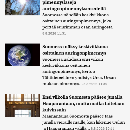
pimennyslaseja
auringonpimennyksen edellä
Suomessa nähdään keskiviikkona
osittainen auringonpimennys, joka
peittää suurimman osan auringosta
8.8.2026 11:31
Suomessa näkyy keskiviikkona
osittainen auringonpimennys
Suomessa nähdään ensi viikon
keskiviikkona osittainen
auringonpimennys, kertoo
Tähtitieteellinen yhdistys Ursa. Ursan
mukaan pimennys...
8.8.2026 11:30
Ensi viikolla Suomesta pääsee junalla
Haaparantaan, mutta matka taitetaan
kuivin suin
Maanantaina Suomesta pääsee taas
junalla vieraille maille, kun liikenne Oulun
ja Haaparannan välillä...
8.8.2026 10:44