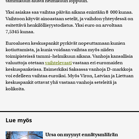
tammikuun alusta helmikuun loppuun.
Yksi asiakas saa vaihtaa päivän aikana enintään 8 000 kunaa.
Vaihtoon käyvät ainoastaan setelit, ja vaihdon yhteydessä on
esitettävä henkilöllisyystodistus. Yksi euro on arvoltaan
7,5345 kunaa.
Euroalueen keskuspankit pyrkivät nopeuttamaan kunien
kotiuttamista, ja kunia voidaan vaihtaa myös niiden
toimipisteissä tammi–helmikuun aikana. Vanhoja kansallisia
valuuttoja otetaan
vaihtelevasti
vastaan eri euromaiden
keskuspankeissa. Esimerkiksi Saksassa vanhoja D-markkoja
voi edelleen vaihtaa euroiksi. Myös Viron, Latvian ja Liettuan
keskuspankit ottavat yhä vastaan vanhoja seteleitä ja
kolikoita.
Lue myös
Ursa on myynyt ennätysmäärän