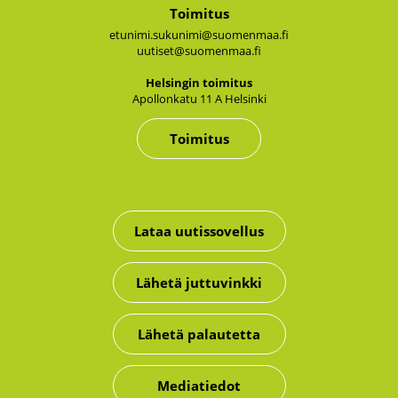
Toimitus
etunimi.sukunimi@suomenmaa.fi
uutiset@suomenmaa.fi
Hel­sin­gin toi­mi­tus
Apol­lon­ka­tu 11 A Hel­sin­ki
Toimitus
Lataa uutissovellus
Lähetä juttuvinkki
Lähetä palautetta
Mediatiedot