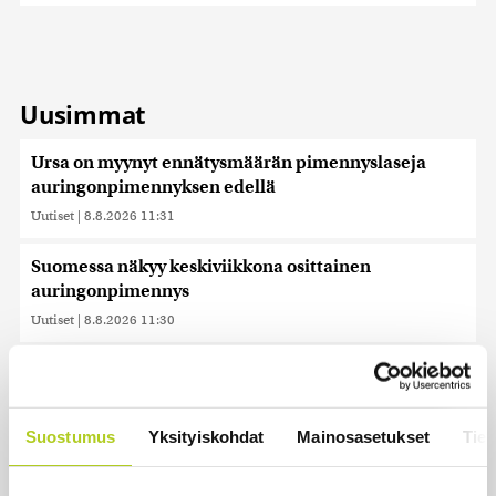
Uusimmat
Ursa on myynyt ennätysmäärän pimennyslaseja
auringonpimennyksen edellä
Uutiset
|
8.8.2026 11:31
Suomessa näkyy keskiviikkona osittainen
auringonpimennys
Uutiset
|
8.8.2026 11:30
Ensi viikolla Suomesta pääsee junalla
Haaparantaan, mutta matka taitetaan kuivin suin
Uutiset
|
8.8.2026 10:44
Suostumus
Yksityiskohdat
Mainosasetukset
Tiet
”Se tuntuu maailmanlopulta” – Täydellinen