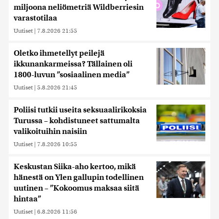
miljoona neliömetriä Wildberriesin
varastotilaa
Uutiset
|
7.8.2026 21:55
Oletko ihmetellyt peilejä
ikkunankarmeissa? Tällainen oli
1800-luvun ”sosiaalinen media”
Uutiset
|
5.8.2026 21:45
Poliisi tutkii useita seksuaalirikoksia
Turussa – kohdistuneet sattumalta
valikoituihin naisiin
Uutiset
|
7.8.2026 10:55
Keskustan Siika-aho kertoo, mikä
hänestä on Ylen gallupin todellinen
uutinen – ”Kokoomus maksaa siitä
hintaa”
Uutiset
|
6.8.2026 11:56