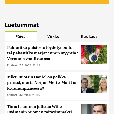
Luetuimmat
Päivä
Viikko
Kuukausi
Palautitko puistosta löydetyt pullot
tai pakastitko marjat ennen myyntiä?
Verottaja vaatii osansa
Uutiset
|
7.8.2026 21:42
Miksi Ruotsin Daniel on pelkkä
prinssi, mutta Norjan Mette-Marit on
kruununprinsessa?
Uutiset
|
3.8.2026 21:46
Timo Laaninen julistaa Wille
Rydmanin Suomen taitavimmaksi