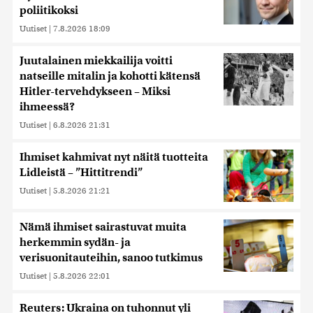
poliitikoksi
Uutiset
|
7.8.2026 18:09
Juutalainen miekkailija voitti
natseille mitalin ja kohotti kätensä
Hitler-tervehdykseen – Miksi
ihmeessä?
Uutiset
|
6.8.2026 21:31
Ihmiset kahmivat nyt näitä tuotteita
Lidleistä – ”Hittitrendi”
Uutiset
|
5.8.2026 21:21
Nämä ihmiset sairastuvat muita
herkemmin sydän- ja
verisuonitauteihin, sanoo tutkimus
Uutiset
|
5.8.2026 22:01
Reuters: Ukraina on tuhonnut yli