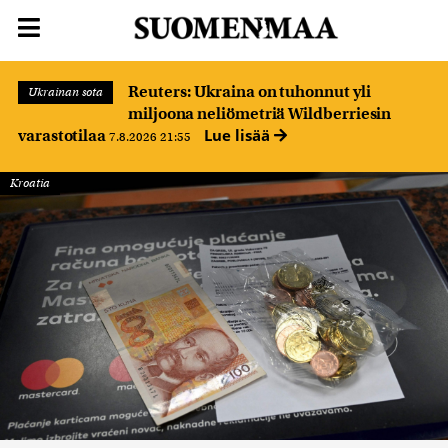
Reuters: Ukraina on tuhonnut yli
Ukrainan sota
miljoona neliömetriä Wildberriesin
Lue lisää
varastotilaa
7.8.2026 21:55
Kroatia