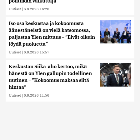
politiikan vaikuttaja
Uutiset
|
6.8.2026 16:20
Iso osa keskustaa ja kokoomusta
äänestäneistä on vielä katsomossa,
paljastaa Ylen mittaus – ”Eivät oikein
löydä puoluetta”
Uutiset
|
6.8.2026 15:57
Keskustan Siika-aho kertoo, mikä
hänestä on Ylen gallupin todellinen
uutinen – ”Kokoomus maksaa siitä
hintaa”
Uutiset
|
6.8.2026 11:56