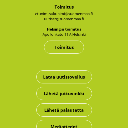
Toimitus
etunimi.sukunimi@suomenmaa.fi
uutiset@suomenmaa.fi
Hel­sin­gin toi­mi­tus
Apol­lon­ka­tu 11 A Hel­sin­ki
Toimitus
Lataa uutissovellus
Lähetä juttuvinkki
Lähetä palautetta
Mediatiedot