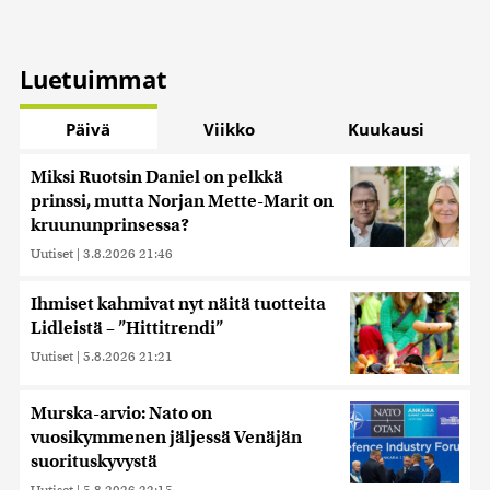
Luetuimmat
Päivä
Viikko
Kuukausi
Miksi Ruotsin Daniel on pelkkä
prinssi, mutta Norjan Mette-Marit on
kruununprinsessa?
Uutiset
|
3.8.2026 21:46
Ihmiset kahmivat nyt näitä tuotteita
Lidleistä – ”Hittitrendi”
Uutiset
|
5.8.2026 21:21
Murska-arvio: Nato on
vuosikymmenen jäljessä Venäjän
suorituskyvystä
Uutiset
|
5.8.2026 22:15