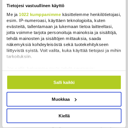
Tietojesi vastuullinen käyttö
Valtiovarainministeriön leikkausehdotus voi
Me ja
1022 kumppanimme
käsittelemme henkilötietojasi,
pidentää Kelan käsittelyaikoja
esim. IP-numeroasi, käyttäen teknologioita, kuten
Uutiset
|
6.8.2026 17:16
evästeitä, tallentamaan ja lukemaan tietoa laitteeltasi,
jotta voimme tarjota personoituja mainoksia ja sisältöjä,
Liettuan sotilastiedustelun mukaan Venäjä
tehdä mainosten ja sisältöjen mittauksia, saada
näkemyksiä kohdeyleisöstä sekä tuotekehitykseen
harkitsee hyökkäyksiä Baltiaan
liittyvistä syistä. Voit valita, kuka käyttää tietojasi ja mihin
Uutiset
|
6.8.2026 17:12
tarkoituksiin.
Ex-kansanedustaja Ano Turtiaista ja hänen
Jos sallit, haluamme myös tehdä seuraavia:
vaimoaan syytetään törkeistä talousrikoksista
Kerätä tietoja maantieteellisestä sijainnistasi,
Uutiset
|
6.8.2026 16:45
mahdollisesti muutaman metrin tarkkuudella
Salli kaikki
Tunnistaa laitteesi skannaamalla sen
Hallitus nostaa alijäämän tällä kaudella selvästi
ominaispiirteitä aktiivisesti (sormenjäljen
isommaksi kuin etukäteen arvioitiin, huomauttaa
Muokkaa
muodostaminen)
politiikan vaikuttaja
Lue lisää siitä, miten henkilötietojasi käsitellään ja miten
Uutiset
|
6.8.2026 16:20
voit määrittää asetuksesi
tiedot-osiossa
. Voit muuttaa
Kiellä
suostumustasi tai peruuttaa sen milloin vain
evästeilmoituksessa.
Saksalaismediat: Leipzigin lentokentältä löydetyn