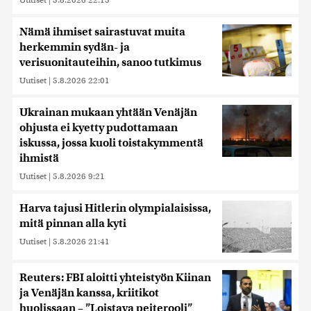
Nämä ihmiset sairastuvat muita
herkemmin sydän- ja
verisuonitauteihin, sanoo tutkimus
Uutiset
|
5.8.2026 22:01
Ukrainan mukaan yhtään Venäjän
ohjusta ei kyetty pudottamaan
iskussa, jossa kuoli toistakymmentä
ihmistä
Uutiset
|
5.8.2026 9:21
Harva tajusi Hitlerin olympialaisissa,
mitä pinnan alla kyti
Uutiset
|
5.8.2026 21:41
Reuters: FBI aloitti yhteistyön Kiinan
ja Venäjän kanssa, kriitikot
huolissaan – ”Loistava peiterooli”