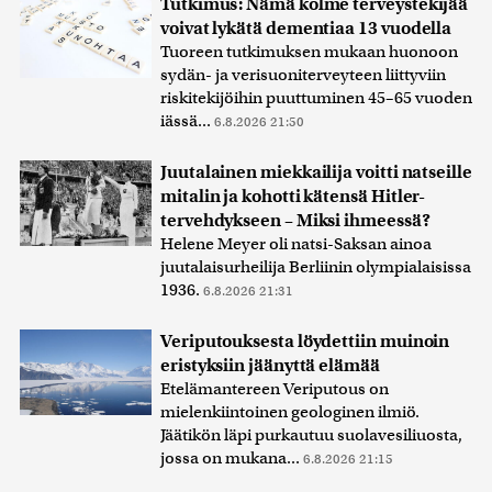
Tutkimus: Nämä kolme terveystekijää
voivat lykätä dementiaa 13 vuodella
Tuoreen tutkimuksen mukaan huonoon
sydän- ja verisuoniterveyteen liittyviin
riskitekijöihin puuttuminen 45–65 vuoden
iässä...
6.8.2026 21:50
Juutalainen miekkailija voitti natseille
mitalin ja kohotti kätensä Hitler-
tervehdykseen – Miksi ihmeessä?
Helene Meyer oli natsi-Saksan ainoa
juutalaisurheilija Berliinin olympialaisissa
1936.
6.8.2026 21:31
Veriputouksesta löydettiin muinoin
eristyksiin jäänyttä elämää
Etelämantereen Veriputous on
mielenkiintoinen geologinen ilmiö.
Jäätikön läpi purkautuu suolavesiliuosta,
jossa on mukana...
6.8.2026 21:15