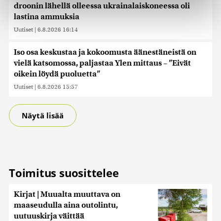
droonin lähellä olleessa ukrainalaiskoneessa oli
Käytämme evästeitä tarjoamamme sisällön ja mainosten
lastina ammuksia
räätälöimiseen, sosiaalisen median ominaisuuksien
Uutiset
|
6.8.2026 16:14
tukemiseen ja kävijämäärämme analysoimiseen. Lisäksi
jaamme sosiaalisen median, mainosalan ja analytiikka-
Iso osa keskustaa ja kokoomusta äänestäneistä on
alan kumppaneillemme tietoja siitä, miten käytät
vielä katsomossa, paljastaa Ylen mittaus – ”Eivät
sivustoamme. Kumppanimme voivat yhdistää näitä
oikein löydä puoluetta”
tietoja muihin tietoihin, joita olet antanut heille tai joita on
kerätty, kun olet käyttänyt heidän palvelujaan. Tietoja
Uutiset
|
6.8.2026 15:57
saatetaan myös siirtää ulkomaille.
Näytä lisää
Toimitus suosittelee
Kirjat | Muualta muuttava on
maaseudulla aina outolintu,
uutuuskirja väittää