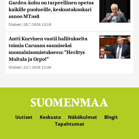
Garden-kohu on tarpeellinen opetus
kaikille puolueille, keskustakonkari
sanoo MT:ssä
Uutiset
|
28.7.2026 13:18
Antti Kurvinen vaatii hallitukselta
toimia Carunan saamiseksi
suomalaisomistukseen: ”Herätys
Multala ja Orpo!”
Uutiset
|
24.7.2026 12:48
Uutiset
Keskusta
Näkökulmat
Blogit
Tapahtumat