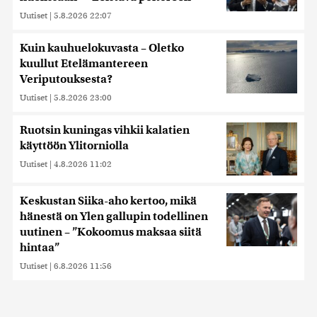
Uutiset
|
5.8.2026 22:07
Kuin kauhuelokuvasta – Oletko
kuullut Etelämantereen
Veriputouksesta?
Uutiset
|
5.8.2026 23:00
Ruotsin kuningas vihkii kalatien
käyttöön Ylitorniolla
Uutiset
|
4.8.2026 11:02
Keskustan Siika-aho kertoo, mikä
hänestä on Ylen gallupin todellinen
uutinen – ”Kokoomus maksaa siitä
hintaa”
Uutiset
|
6.8.2026 11:56