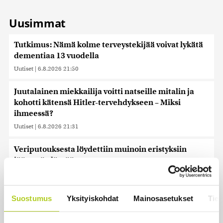
Uusimmat
Tutkimus: Nämä kolme terveystekijää voivat lykätä
dementiaa 13 vuodella
Uutiset
|
6.8.2026 21:50
Juutalainen miekkailija voitti natseille mitalin ja
kohotti kätensä Hitler-tervehdykseen – Miksi
ihmeessä?
Uutiset
|
6.8.2026 21:31
Veriputouksesta löydettiin muinoin eristyksiin
jäänyttä elämää
Uutiset
|
6.8.2026 21:15
Lämpöennätys meni uusiksi Slovakiassa toisena
Suostumus
Yksityiskohdat
Mainosasetukset
Tiet
päivänä peräkkäin
Uutiset
|
6.8.2026 18:44