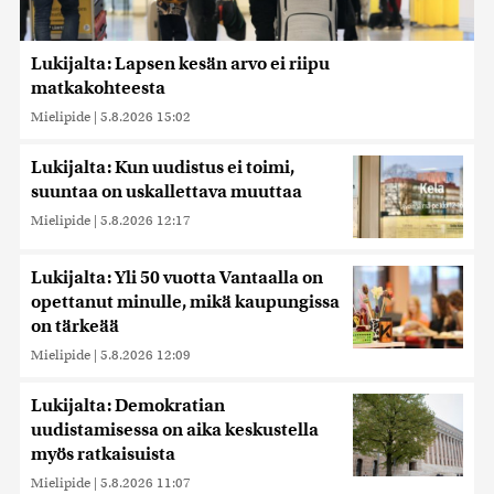
Lukijalta: Lapsen kesän arvo ei riipu
matkakohteesta
Mielipide
|
5.8.2026 15:02
Lukijalta: Kun uudistus ei toimi,
suuntaa on uskallettava muuttaa
Mielipide
|
5.8.2026 12:17
Lukijalta: Yli 50 vuotta Vantaalla on
opettanut minulle, mikä kaupungissa
on tärkeää
Mielipide
|
5.8.2026 12:09
Lukijalta: Demokratian
uudistamisessa on aika keskustella
myös ratkaisuista
Mielipide
|
5.8.2026 11:07