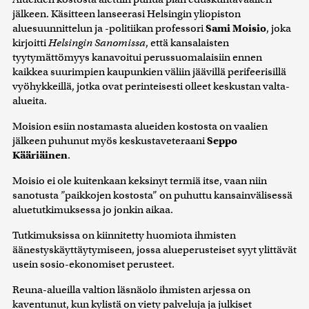
jälkeen. Käsitteen lanseerasi Helsingin yliopiston
aluesuunnittelun ja -politiikan professori
Sami Moisio
, joka
kirjoitti
Helsingin Sanomissa
, että kansalaisten
tyytymättömyys kanavoitui perussuomalaisiin ennen
kaikkea suurimpien kaupunkien väliin jäävillä perifeerisillä
vyöhykkeillä, jotka ovat perinteisesti olleet keskustan valta-
alueita.
Moision esiin nostamasta alueiden kostosta on vaalien
jälkeen puhunut myös keskustaveteraani
Seppo
Kääriäinen
.
Moisio ei ole kuitenkaan keksinyt termiä itse, vaan niin
sanotusta ”paikkojen kostosta” on puhuttu kansainvälisessä
aluetutkimuksessa jo jonkin aikaa.
Tutkimuksissa on kiinnitetty huomiota ihmisten
äänestyskäyttäytymiseen, jossa alueperusteiset syyt ylittävät
usein sosio-ekonomiset perusteet.
Reuna-alueilla valtion läsnäolo ihmisten arjessa on
kaventunut, kun kylistä on viety palveluja ja julkiset