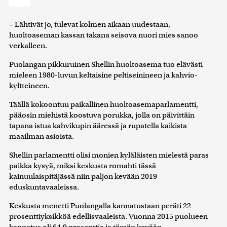
– Lähtivät jo, tulevat kolmen aikaan uudestaan,
huoltoaseman kassan takana seisova nuori mies sanoo
verkalleen.
Puolangan pikkuruinen Shellin huoltoasema tuo elävästi
mieleen 1980-luvun keltaisine peltiseinineen ja kahvio-
kyltteineen.
Täällä kokoontuu paikallinen huoltoasemaparlamentti,
pääosin miehistä koostuva porukka, jolla on päivittäin
tapana istua kahvikupin ääressä ja rupatella kaikista
maailman asioista.
Shellin parlamentti olisi monien kyläläisten mielestä paras
paikka kysyä, miksi keskusta romahti tässä
kainuulaispitäjässä niin paljon kevään 2019
eduskuntavaaleissa.
Keskusta menetti Puolangalla kannatustaan peräti 22
prosenttiyksikköä edellisvaaleista. Vuonna 2015 puolueen
kannatus oli 64,9 prosenttia ja tämän kevään