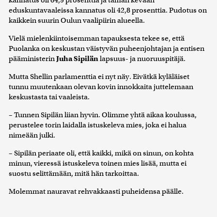
eduskuntavaaleissa kannatus oli 42,8 prosenttia. Pudotus on
kaikkein suurin Oulun vaalipiirin alueella.
Vielä mielenkiintoisemman tapauksesta tekee se, että
Puolanka on keskustan väistyvän puheenjohtajan ja entisen
pääministerin
Juha Sipilän
lapsuus- ja nuoruuspitäjä.
Mutta Shellin parlamenttia ei nyt näy. Eivätkä kyläläiset
tunnu muutenkaan olevan kovin innokkaita juttelemaan
keskustasta tai vaaleista.
– Tunnen Sipilän liian hyvin. Olimme yhtä aikaa koulussa,
perustelee torin laidalla istuskeleva mies, joka ei halua
nimeään julki.
– Sipilän periaate oli, että kaikki, mikä on sinun, on kohta
minun, vieressä istuskeleva toinen mies lisää, mutta ei
suostu selittämään, mitä hän tarkoittaa.
Molemmat nauravat rehvakkaasti puheidensa päälle.