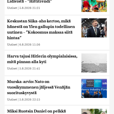
Lidleistä – ”Hittitrendi”
Uutiset
|
5.8.2026 21:21
Keskustan Siika-aho kertoo, mikä
hänestä on Ylen gallupin todellinen
uutinen – ”Kokoomus maksaa siitä
hintaa”
Uutiset
|
6.8.2026 11:56
Harva tajusi Hitlerin olympialaisissa,
mitä pinnan alla kyti
Uutiset
|
5.8.2026 21:41
Murska-arvio: Nato on
vuosikymmenen jäljessä Venäjän
suorituskyvystä
Uutiset
|
5.8.2026 22:15
Miksi Ruotsin Daniel on pelkkä