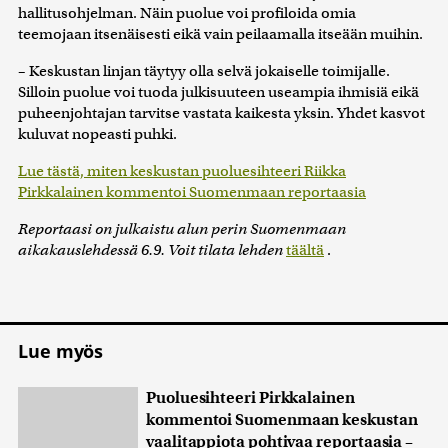
hallitusohjelman. Näin puolue voi profiloida omia
teemojaan itsenäisesti eikä vain peilaamalla itseään muihin.
– Keskustan linjan täytyy olla selvä jokaiselle toimijalle.
Silloin puolue voi tuoda julkisuuteen useampia ihmisiä eikä
puheenjohtajan tarvitse vastata kaikesta yksin. Yhdet kasvot
kuluvat nopeasti puhki.
Lue tästä, miten keskustan puolu­e­sih­teeri Riikka
Pirkkalainen kommentoi Suomenmaan reportaasia
Reportaasi on julkaistu alun perin Suomenmaan
aikakauslehdessä 6.9. Voit tilata lehden
täältä
.
Lue myös
Puoluesihteeri Pirkkalainen
kommentoi Suomenmaan keskustan
vaalitappiota pohtivaa reportaasia –