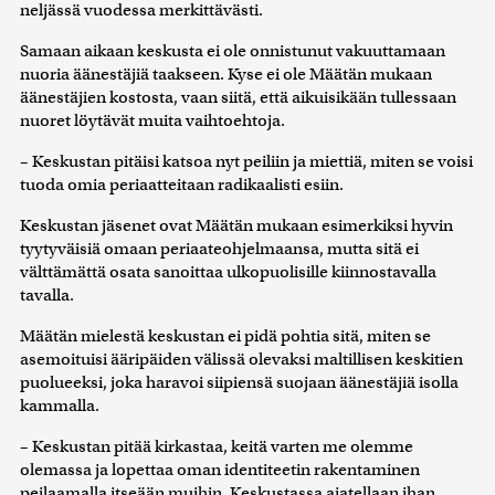
neljässä vuodessa merkittävästi.
kerätty, kun olet käyttänyt heidän palvelujaan. Tietoja
saatetaan myös siirtää ulkomaille.
Samaan aikaan keskusta ei ole onnistunut vakuuttamaan
nuoria äänestäjiä taakseen. Kyse ei ole Määtän mukaan
äänestäjien kostosta, vaan siitä, että aikuisikään tullessaan
nuoret löytävät muita vaihtoehtoja.
– Keskustan pitäisi katsoa nyt peiliin ja miettiä, miten se voisi
tuoda omia periaatteitaan radikaalisti esiin.
Keskustan jäsenet ovat Määtän mukaan esimerkiksi hyvin
tyytyväisiä omaan periaateohjelmaansa, mutta sitä ei
välttämättä osata sanoittaa ulkopuolisille kiinnostavalla
tavalla.
Määtän mielestä keskustan ei pidä pohtia sitä, miten se
asemoituisi ääripäiden välissä olevaksi maltillisen keskitien
puolueeksi, joka haravoi siipiensä suojaan äänestäjiä isolla
kammalla.
– Keskustan pitää kirkastaa, keitä varten me olemme
olemassa ja lopettaa oman identiteetin rakentaminen
peilaamalla itseään muihin. Keskustassa ajatellaan ihan