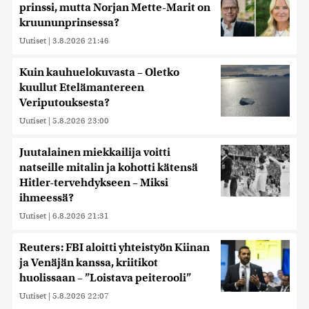
prinssi, mutta Norjan Mette-Marit on
kruununprinsessa?
Uutiset
|
3.8.2026 21:46
Kuin kauhuelokuvasta – Oletko
kuullut Etelämantereen
Veriputouksesta?
Uutiset
|
5.8.2026 23:00
Juutalainen miekkailija voitti
natseille mitalin ja kohotti kätensä
Hitler-tervehdykseen – Miksi
ihmeessä?
Uutiset
|
6.8.2026 21:31
Reuters: FBI aloitti yhteistyön Kiinan
ja Venäjän kanssa, kriitikot
huolissaan – ”Loistava peiterooli”
Uutiset
|
5.8.2026 22:07