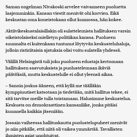
Saman ongelman Nivakoski arvelee vaivanneen puoluetta
laajemminkin. Kansan viestit menivät ohi korvien. Eikä
keskustan oma koneistokaan ollut kunnossa, hän kokee.
Aktiivikeskustalaisillakin oli sulattelemista hallituksen varsin
oikeistolaiseksi mielletyn politiikan kanssa. Puolueen
suunnalta ei kuitenkaan tuntunut löytyvän keskusteluhaluja,
jolloin ristiriitaisia ajatuksia olisi voitu sulatella yhdessä.
Välillä Helsingistä tuli joku puolueen edustaja kertomaan
hallituksen saavutuksista ja puolustelemaan ikäviä
päätöksiä, mutta keskustelulle ei ollut yleensä aikaa.
– Sanoin joskus ääneen, että kyllä me täälläkin
kymppiuutiset katsotaan ja tiedetään, mitä hallitus tekee, ei
sitä tarvitse meille tulla toistamaan. Halusimme keskustelua.
Keskusta on demokraattinen kansanliike, jonka pitäisi
kuunnella kaikkia jäseniään.
Jossain vaiheessa hallituskautta puolustelupuheet menivät
jo niin pitkälle, että niitä oli vaikea ymmärtää. Tavallisten
ihmisten asiat unohtuivat.