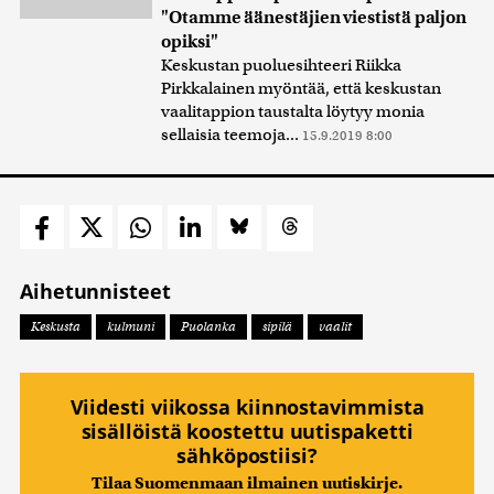
"Otamme äänestäjien viestistä paljon
opiksi"
Keskustan puoluesihteeri Riikka
Pirkkalainen myöntää, että keskustan
vaalitappion taustalta löytyy monia
sellaisia teemoja...
15.9.2019 8:00
Aihetunnisteet
Keskusta
kulmuni
Puolanka
sipilä
vaalit
Viidesti viikossa kiinnostavimmista
sisällöistä koostettu uutispaketti
sähköpostiisi?
Tilaa Suomenmaan ilmainen uutiskirje.