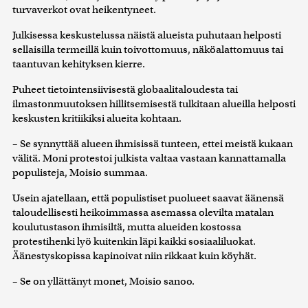
turvaverkot ovat heikentyneet.
Julkisessa keskustelussa näistä alueista puhutaan helposti
sellaisilla termeillä kuin toivottomuus, näköalattomuus tai
taantuvan kehityksen kierre.
Puheet tietointensiivisestä globaalitaloudesta tai
ilmastonmuutoksen hillitsemisestä tulkitaan alueilla helposti
keskusten kritiikiksi alueita kohtaan.
– Se synnyttää alueen ihmisissä tunteen, ettei meistä kukaan
välitä. Moni protestoi julkista valtaa vastaan kannattamalla
populisteja, Moisio summaa.
Usein ajatellaan, että populistiset puolueet saavat äänensä
taloudellisesti heikoimmassa asemassa olevilta matalan
koulutustason ihmisiltä, mutta alueiden kostossa
protestihenki lyö kuitenkin läpi kaikki sosiaaliluokat.
Äänestyskopissa kapinoivat niin rikkaat kuin köyhät.
– Se on yllättänyt monet, Moisio sanoo.