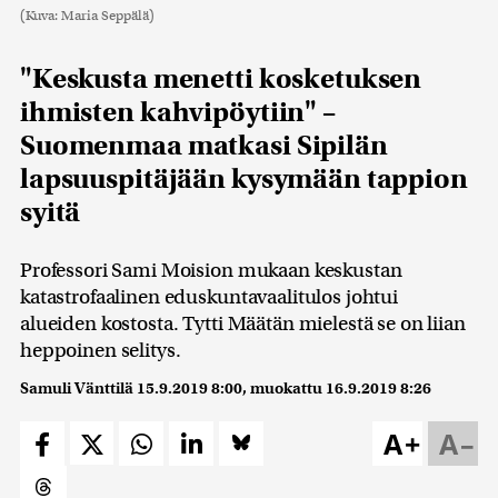
(Kuva: Maria Seppälä)
"Keskusta menetti kosketuksen
ihmisten kahvipöytiin" –
Suomenmaa matkasi Sipilän
lapsuuspitäjään kysymään tappion
syitä
Professori Sami Moision mukaan keskustan
katastrofaalinen eduskuntavaalitulos johtui
alueiden kostosta. Tytti Määtän mielestä se on liian
heppoinen selitys.
Samuli Vänttilä
15.9.2019 8:00
, muokattu
16.9.2019 8:26
A+
A–