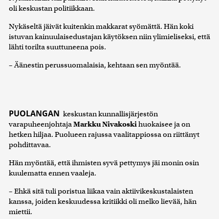
oli keskustan politiikkaan.
Nykäseltä jäivät kuitenkin makkarat syömättä. Hän koki
istuvan kainuulaisedustajan käytöksen niin ylimieliseksi, että
lähti torilta suuttuneena pois.
– Äänestin perussuomalaisia, kehtaan sen myöntää.
PUOLANGAN
keskustan kunnallisjärjestön
varapuheenjohtaja
Markku Nivakoski
huokaisee ja on
hetken hiljaa. Puolueen rajussa vaalitappiossa on riittänyt
pohdittavaa.
Hän myöntää, että ihmisten syvä pettymys jäi monin osin
kuulematta ennen vaaleja.
– Ehkä sitä tuli poristua liikaa vain aktiivikeskustalaisten
kanssa, joiden keskuudessa kritiikki oli melko lievää, hän
miettii.