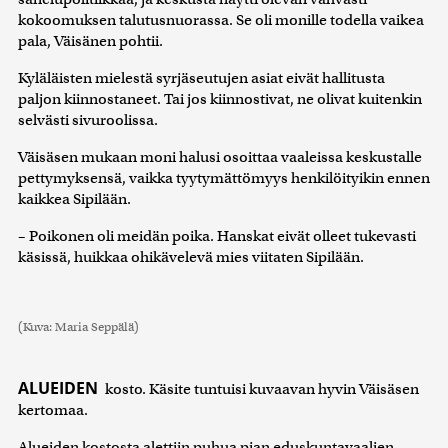
kokoomuksen talutusnuorassa. Se oli monille todella vaikea
pala, Väisänen pohtii.
Kyläläisten mielestä syrjäseutujen asiat eivät hallitusta
paljon kiinnostaneet. Tai jos kiinnostivat, ne olivat kuitenkin
selvästi sivuroolissa.
Väisäsen mukaan moni halusi osoittaa vaaleissa keskustalle
pettymyksensä, vaikka tyytymättömyys henkilöityikin ennen
kaikkea Sipilään.
– Poikonen oli meidän poika. Hanskat eivät olleet tukevasti
käsissä, huikkaa ohikävelevä mies viitaten Sipilään.
(Kuva: Maria Seppälä)
ALUEIDEN
kosto. Käsite tuntuisi kuvaavan hyvin Väisäsen
kertomaa.
Alueiden kostosta alettiin puhua pian eduskuntavaalien