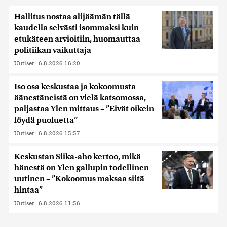
Hallitus nostaa alijäämän tällä
kaudella selvästi isommaksi kuin
etukäteen arvioitiin, huomauttaa
politiikan vaikuttaja
Uutiset
|
6.8.2026 16:20
Iso osa keskustaa ja kokoomusta
äänestäneistä on vielä katsomossa,
paljastaa Ylen mittaus – ”Eivät oikein
löydä puoluetta”
Uutiset
|
6.8.2026 15:57
Keskustan Siika-aho kertoo, mikä
hänestä on Ylen gallupin todellinen
uutinen – ”Kokoomus maksaa siitä
hintaa”
Uutiset
|
6.8.2026 11:56