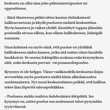
keskusta on ollut aina joko pääministeripuolue tai
oppositiossa.
– Siinä tilanteessa pitäisi sitten kantaa yhtäaikaisesti
hallitusvastuuta ja käydä puolueen sisäistä keskustelua.
Hyvin haastava ja vaikea yhtälö. Kenttätyö tuppaa jäämään
puolueilla sivuun silloin, kun ollaan hallituksessa, Jokisipilä
summaa.
Oma kriisinsä on myös siinä, että puolue on yhtäkkiä
hallituksessa niiden kanssa, jotka sitä eniten viime kaudella
haukkuivat. Se nostaa Jokisipilän mukaan esiin kysymyksen
siitä, onko keskusta porvari- vai punamultapuolue.
Kysymys ei ole helppo. Viime vaalikaudella keskustan linjaa
arvosteltiin myös puolueen sisältä käsin alkiolaisuuden
unohtamisesta. Nyt moni keskustalainen pelkää, että hallitus
tekee liian löperöä talouspolitiikkaa.
– Puolueen sisään mahtuu kahdenlaista ääripäätä. Iso
kysymys on, miten puolue saa molemmat tahot pysymään
tyytyväisenä.