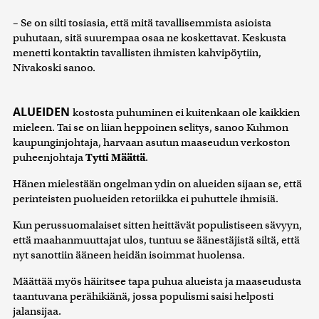
– Se on silti tosiasia, että mitä tavallisemmista asioista
puhutaan, sitä suurempaa osaa ne koskettavat. Keskusta
menetti kontaktin tavallisten ihmisten kahvipöytiin,
Nivakoski sanoo.
ALUEIDEN
kostosta puhuminen ei kuitenkaan ole kaikkien
mieleen. Tai se on liian heppoinen selitys, sanoo Kuhmon
kaupunginjohtaja, harvaan asutun maaseudun verkoston
puheenjohtaja
Tytti Määttä
.
Hänen mielestään ongelman ydin on alueiden sijaan se, että
perinteisten puolueiden retoriikka ei puhuttele ihmisiä.
Kun perussuomalaiset sitten heittävät populistiseen sävyyn,
että maahanmuuttajat ulos, tuntuu se äänestäjistä siltä, että
nyt sanottiin ääneen heidän isoimmat huolensa.
Määttää myös häiritsee tapa puhua alueista ja maaseudusta
taantuvana perähikiänä, jossa populismi saisi helposti
jalansijaa.