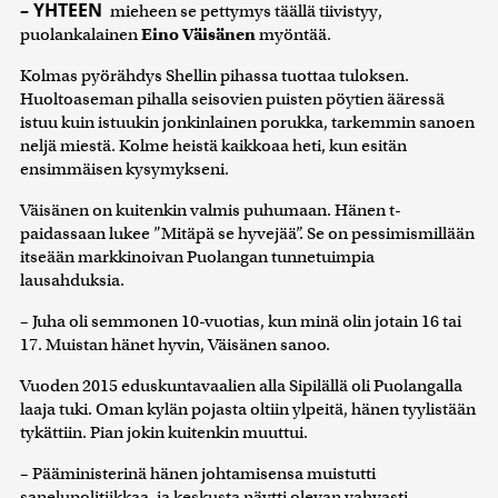
– YHTEEN
mieheen se pettymys täällä tiivistyy,
puolankalainen
Eino Väisänen
myöntää.
Kolmas pyörähdys Shellin pihassa tuottaa tuloksen.
Huoltoaseman pihalla seisovien puisten pöytien ääressä
istuu kuin istuukin jonkinlainen porukka, tarkemmin sanoen
neljä miestä. Kolme heistä kaikkoaa heti, kun esitän
ensimmäisen kysymykseni.
Väisänen on kuitenkin valmis puhumaan. Hänen t-
paidassaan lukee ”Mitäpä se hyvejää”. Se on pessimismillään
itseään markkinoivan Puolangan tunnetuimpia
lausahduksia.
– Juha oli semmonen 10-vuotias, kun minä olin jotain 16 tai
17. Muistan hänet hyvin, Väisänen sanoo.
Vuoden 2015 eduskuntavaalien alla Sipilällä oli Puolangalla
laaja tuki. Oman kylän pojasta oltiin ylpeitä, hänen tyylistään
tykättiin. Pian jokin kuitenkin muuttui.
– Pääministerinä hänen johtamisensa muistutti
sanelupolitiikkaa, ja keskusta näytti olevan vahvasti