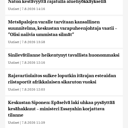
Naton kestävyyttä rajatulla aluehyökkäyksellä
Uutiset
|
7.8.2026 14:16
Metsäpalojen varalle tarvitaan kansallinen
suunnitelma, keskustan varapuheenjohtaja vaatii –
”Olisi naiivia ummistaa silmät”
Uutiset
|
7.8.2026 13:58
Sinilevätilanne heikentynyt tavallista huonommaksi
Uutiset
|
7.8.2026 12:16
Rajavartiolaitos sulkee loputkin itärajan esteaidan
riistaportit afrikkalaisen sikaruton vuoksi
Uutiset
|
7.8.2026 12:03
Keskustan Siponen: Epäselvä laki uhkaa pysäyttää
kesähakkuut – ministeri Essayahin korjattava
tilanne
Uutiset
|
7.8.2026 11:59