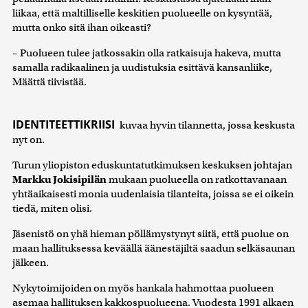
liikaa, että maltilliselle keskitien puolueelle on kysyntää,
mutta onko sitä ihan oikeasti?
– Puolueen tulee jatkossakin olla ratkaisuja hakeva, mutta
samalla radikaalinen ja uudistuksia esittävä kansanliike,
Määttä tiivistää.
IDENTITEETTIKRIISI
kuvaa hyvin tilannetta, jossa keskusta
nyt on.
Turun yliopiston eduskuntatutkimuksen keskuksen johtajan
Markku Jokisipilän
mukaan puolueella on ratkottavanaan
yhtäaikaisesti monia uudenlaisia tilanteita, joissa se ei oikein
tiedä, miten olisi.
Jäsenistö on yhä hieman pöllämystynyt siitä, että puolue on
maan hallituksessa keväällä äänestäjiltä saadun selkäsaunan
jälkeen.
Nykytoimijoiden on myös hankala hahmottaa puolueen
asemaa hallituksen kakkospuolueena. Vuodesta 1991 alkaen