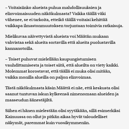
– Voitaisiinko alueista puhua mahdollisuuksien ja
elinvoimaisuuden näkökulmasta? Vaikka täällä väki
vähenee, se ei tarkoita, etteikö täällä voitaisi kehittää
vaikkapa ilmastonmuutoksen torjuntaan toimivia ratkaisuja.
Mielikuvaa näivettyvistä alueista voi Määtän mukaan
vahvistaa sekä alueita sortavilla että alueita puolustavilla
kannanotoilla.
– Toiset puhuvat mielellään kaupungistumisen
vauhdittamisesta ja toiset siitä, että alueilta on viety kaikki.
Molemmat korostavat, että täällä ei muka olisi mitään,
vaikka monilla alueilla on paljon elinvoimaa.
Tästä näkökulmasta käsin Määttä ei näe, että keskusta olisi
saanut tuntuvan iskun kylkeensä nimenomaan alueiden ja
maaseudun äänestäjiltä.
Siihen ei hänen mielestään olisi syytäkään, sillä esimerkiksi
Kainuussa on ollut jo pitkän aikaa hyvät taloudelliset
näkymät, paremmat kuin vuosikymmeniin.