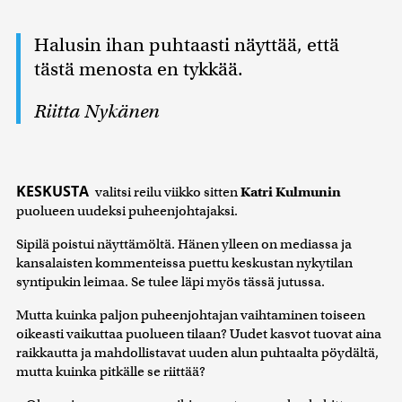
Halusin ihan puhtaasti näyttää, että
tästä menosta en tykkää.
Riitta Nykänen
KESKUSTA
valitsi reilu viikko sitten
Katri Kulmunin
puolueen uudeksi puheenjohtajaksi.
Sipilä poistui näyttämöltä. Hänen ylleen on mediassa ja
kansalaisten kommenteissa puettu keskustan nykytilan
syntipukin leimaa. Se tulee läpi myös tässä jutussa.
Mutta kuinka paljon puheenjohtajan vaihtaminen toiseen
oikeasti vaikuttaa puolueen tilaan? Uudet kasvot tuovat aina
raikkautta ja mahdollistavat uuden alun puhtaalta pöydältä,
mutta kuinka pitkälle se riittää?