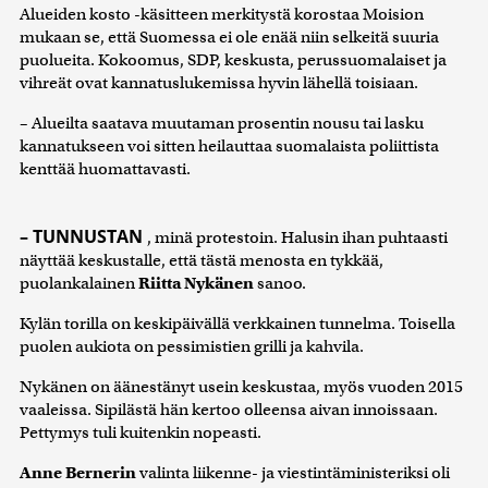
Alueiden kosto -käsitteen merkitystä korostaa Moision
mukaan se, että Suomessa ei ole enää niin selkeitä suuria
puolueita. Kokoomus, SDP, keskusta, perussuomalaiset ja
vihreät ovat kannatuslukemissa hyvin lähellä toisiaan.
– Alueilta saatava muutaman prosentin nousu tai lasku
kannatukseen voi sitten heilauttaa suomalaista poliittista
kenttää huomattavasti.
– TUNNUSTAN
, minä protestoin. Halusin ihan puhtaasti
näyttää keskustalle, että tästä menosta en tykkää,
puolankalainen
Riitta Nykänen
sanoo.
Kylän torilla on keskipäivällä verkkainen tunnelma. Toisella
puolen aukiota on pessimistien grilli ja kahvila.
Nykänen on äänestänyt usein keskustaa, myös vuoden 2015
vaaleissa. Sipilästä hän kertoo olleensa aivan innoissaan.
Pettymys tuli kuitenkin nopeasti.
Anne Bernerin
valinta liikenne- ja viestintäministeriksi oli