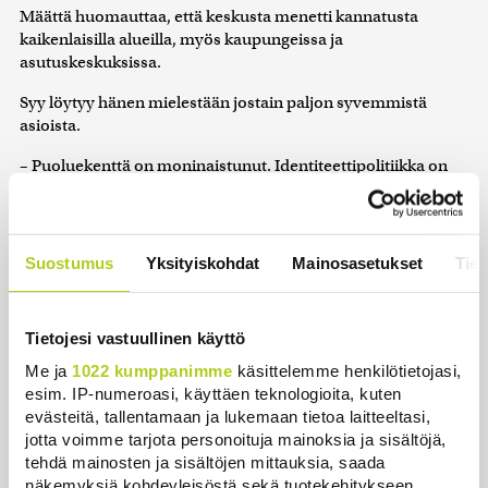
Määttä huomauttaa, että keskusta menetti kannatusta
kaikenlaisilla alueilla, myös kaupungeissa ja
asutuskeskuksissa.
Syy löytyy hänen mielestään jostain paljon syvemmistä
asioista.
– Puoluekenttä on moninaistunut. Identiteettipolitiikka on
tullut vahvasti osaksi puolueiden viestintää niin vihreissä
kuin perussuomalaisissa. Keskusta ei pärjää tässä, koska sen
on vaikea tällä hetkellä kertoa, ketä varten puolue oikeastaan
on olemassa.
Suostumus
Yksityiskohdat
Mainosasetukset
Tiet
– Alueiden kosto on media-seksikäs sana. Ymmärrän siitä
käsin, miksi se uppoaa moniin, hän lisää.
Tietojesi vastuullinen käyttö
Sami Moisio kuitenkin kiistää, että termi olisi nostettu esiin
Me ja
1022 kumppanimme
käsittelemme henkilötietojasi,
pelkän raflaavuuden vuoksi. Hän korostaa, että se on vain
esim. IP-numeroasi, käyttäen teknologioita, kuten
nimi ilmiölle, joka tunnetaan kansainvälisestikin.
evästeitä, tallentamaan ja lukemaan tietoa laitteeltasi,
jotta voimme tarjota personoituja mainoksia ja sisältöjä,
– En arvostele keskustaa tai selitä alueiden kostoa keskustan
tehdä mainosten ja sisältöjen mittauksia, saada
harjoittamalla huonolla aluepolitiikalla. Puhun vain asiasta,
näkemyksiä kohdeyleisöstä sekä tuotekehitykseen