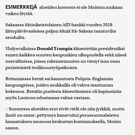
ESIMERKKEJÄ
alueiden kostosta ei ole Moision mukaan
vaikea löytää.
Saksassa äärioikeistolainen AfD hankki vuoden 2018
liittopäivävaaleissa paljon ääniä Itä-Saksan taantuvilta
seuduilta.
Yhdysvalloissa
Donald Trumpia
äänestettiin presidentiksi
ennen kaikkea suurten kaupunkien ulkopuolella sekä niissä
osavaltioissa, joissa rakennemuutos on vienyt ison osan
perinteisistä teollisuustyöpaikoista.
Britanniassa brexit sai kannatusta Pohjois-Englannin
kaupungeissa, joiden asukkailla oli vahva taantuman
kokemus. Brexitin puolesta äänestäminen oli kapinointia
myös Lontoon edustamaa valtaa vastaan.
– Suomessa alueiden erot eivät vielä ole niin jyrkkiä, mutta
ilmiö on sama: pettymys kanavoitui perussuomalaisten
kannatuksen nousuun keskustan kustannuksella, Moisio
sanoo.