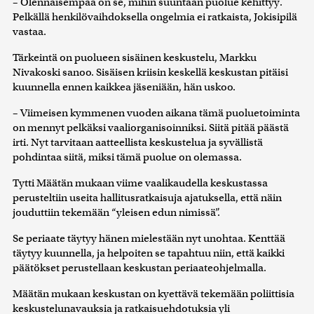
– Olennaisempaa on se, mihin suuntaan puolue kehittyy.
Pelkällä henkilövaihdoksella ongelmia ei ratkaista, Jokisipilä
vastaa.
Tärkeintä on puolueen sisäinen keskustelu, Markku
Nivakoski sanoo. Sisäisen kriisin keskellä keskustan pitäisi
kuunnella ennen kaikkea jäseniään, hän uskoo.
– Viimeisen kymmenen vuoden aikana tämä puoluetoiminta
on mennyt pelkäksi vaaliorganisoinniksi. Siitä pitää päästä
irti. Nyt tarvitaan aatteellista keskustelua ja syvällistä
pohdintaa siitä, miksi tämä puolue on olemassa.
Tytti Määtän mukaan viime vaalikaudella keskustassa
perusteltiin useita hallitusratkaisuja ajatuksella, että näin
jouduttiin tekemään “yleisen edun nimissä”.
Se periaate täytyy hänen mielestään nyt unohtaa. Kenttää
täytyy kuunnella, ja helpoiten se tapahtuu niin, että kaikki
päätökset perustellaan keskustan periaateohjelmalla.
Määtän mukaan keskustan on kyettävä tekemään poliittisia
keskustelunavauksia ja ratkaisuehdotuksia yli