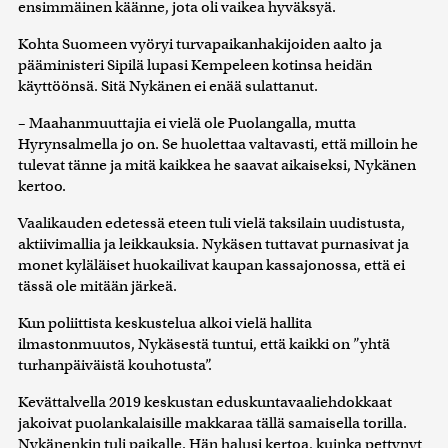
ensimmäinen käänne, jota oli vaikea hyväksyä.
Kohta Suomeen vyöryi turvapaikanhakijoiden aalto ja
pääministeri Sipilä lupasi Kempeleen kotinsa heidän
käyttöönsä. Sitä Nykänen ei enää sulattanut.
– Maahanmuuttajia ei vielä ole Puolangalla, mutta
Hyrynsalmella jo on. Se huolettaa valtavasti, että milloin he
tulevat tänne ja mitä kaikkea he saavat aikaiseksi, Nykänen
kertoo.
Vaalikauden edetessä eteen tuli vielä taksilain uudistusta,
aktiivimallia ja leikkauksia. Nykäsen tuttavat purnasivat ja
monet kyläläiset huokailivat kaupan kassajonossa, että ei
tässä ole mitään järkeä.
Kun poliittista keskustelua alkoi vielä hallita
ilmastonmuutos, Nykäsestä tuntui, että kaikki on ”yhtä
turhanpäiväistä kouhotusta”.
Kevättalvella 2019 keskustan eduskuntavaaliehdokkaat
jakoivat puolankalaisille makkaraa tällä samaisella torilla.
Nykänenkin tuli paikalle. Hän halusi kertoa, kuinka pettynyt