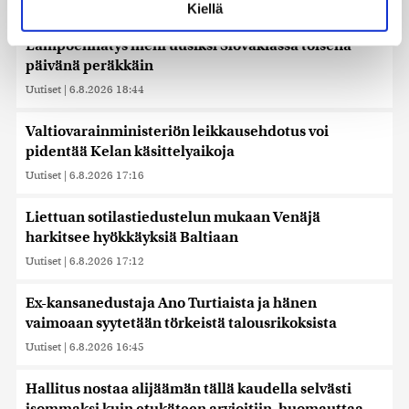
Uutiset
|
6.8.2026 21:15
Kiellä
suostumustasi tai peruuttaa sen milloin vain
evästeilmoituksessa.
Lämpöennätys meni uusiksi Slovakiassa toisena
päivänä peräkkäin
Käytämme evästeitä tarjoamamme sisällön ja mainosten
Uutiset
|
6.8.2026 18:44
räätälöimiseen, sosiaalisen median ominaisuuksien
tukemiseen ja kävijämäärämme analysoimiseen. Lisäksi
Valtiovarainministeriön leikkausehdotus voi
jaamme sosiaalisen median, mainosalan ja analytiikka-
pidentää Kelan käsittelyaikoja
alan kumppaneillemme tietoja siitä, miten käytät
sivustoamme. Kumppanimme voivat yhdistää näitä
Uutiset
|
6.8.2026 17:16
tietoja muihin tietoihin, joita olet antanut heille tai joita on
kerätty, kun olet käyttänyt heidän palvelujaan. Tietoja
Liettuan sotilastiedustelun mukaan Venäjä
saatetaan myös siirtää ulkomaille.
harkitsee hyökkäyksiä Baltiaan
Uutiset
|
6.8.2026 17:12
Ex-kansanedustaja Ano Turtiaista ja hänen
vaimoaan syytetään törkeistä talousrikoksista
Uutiset
|
6.8.2026 16:45
Hallitus nostaa alijäämän tällä kaudella selvästi