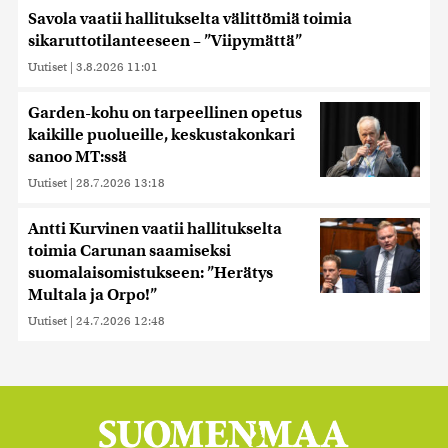
Savola vaatii hallitukselta välittömiä toimia
sikaruttotilanteeseen – ”Viipymättä”
Uutiset
|
3.8.2026 11:01
Garden-kohu on tarpeellinen opetus
kaikille puolueille, keskustakonkari
sanoo MT:ssä
Uutiset
|
28.7.2026 13:18
Antti Kurvinen vaatii hallitukselta
toimia Carunan saamiseksi
suomalaisomistukseen: ”Herätys
Multala ja Orpo!”
Uutiset
|
24.7.2026 12:48