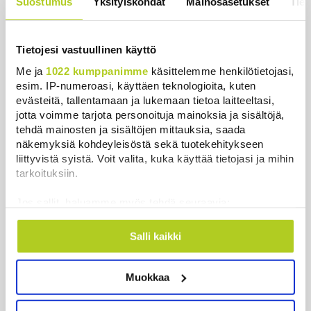
Suostumus
Yksityiskohdat
Mainosasetukset
Tiet
hintaa”
Uutiset
|
6.8.2026 11:56
Tietojesi vastuullinen käyttö
Me ja
1022 kumppanimme
käsittelemme henkilötietojasi,
esim. IP-numeroasi, käyttäen teknologioita, kuten
evästeitä, tallentamaan ja lukemaan tietoa laitteeltasi,
Uusimmat
jotta voimme tarjota personoituja mainoksia ja sisältöjä,
tehdä mainosten ja sisältöjen mittauksia, saada
Tutkimus: Nämä kolme terveystekijää voivat lykätä
näkemyksiä kohdeyleisöstä sekä tuotekehitykseen
dementiaa 13 vuodella
liittyvistä syistä. Voit valita, kuka käyttää tietojasi ja mihin
Uutiset
|
6.8.2026 21:50
tarkoituksiin.
Juutalainen miekkailija voitti natseille mitalin ja
Jos sallit, haluamme myös tehdä seuraavia:
kohotti kätensä Hitler-tervehdykseen – Miksi
Kerätä tietoja maantieteellisestä sijainnistasi,
ihmeessä?
mahdollisesti muutaman metrin tarkkuudella
Salli kaikki
Tunnistaa laitteesi skannaamalla sen
Uutiset
|
6.8.2026 21:31
ominaispiirteitä aktiivisesti (sormenjäljen
Muokkaa
muodostaminen)
Veriputouksesta löydettiin muinoin eristyksiin
Lue lisää siitä, miten henkilötietojasi käsitellään ja miten
jäänyttä elämää
voit määrittää asetuksesi
tiedot-osiossa
. Voit muuttaa