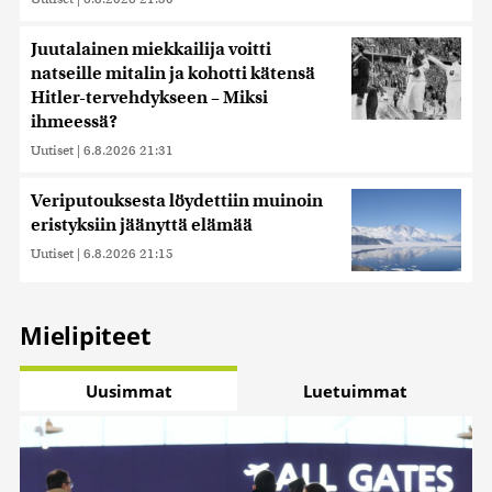
Juutalainen miekkailija voitti
natseille mitalin ja kohotti kätensä
Hitler-tervehdykseen – Miksi
ihmeessä?
Uutiset
|
6.8.2026 21:31
Veriputouksesta löydettiin muinoin
eristyksiin jäänyttä elämää
Uutiset
|
6.8.2026 21:15
Mielipiteet
Uusimmat
Luetuimmat