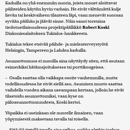
Kaduilla on yhä enemmän nuoria, joista monet aloittavat
päihteiden käytön hyvin varhain. He eivät välttämättä kulje
lievän tai keskivaiheen tilanteen läpi, vaan menevät suoraan
syvään päähän ja jäävät sinne. Näin sanoi torstaina
tiedotustilaisuudessa projektipäällikkö
Robert Koski
Diakonissalaitoksen Tukialus-hankkeesta.
Tukialus tekee etsivää päihde- ja mielenterveystyötä
Helsingin, Tampereen ja Lahden kaduilla.
Asunnottomuus ei nuorilla aina näyttäydy siten, että asutaan
esimerkiksi hätämajoituksessa tai porttikongeissa.
– Osalla saattaa olla vaikkapa osoite vanhemmilla, mutta
todellisuudessa he eivät siellä asu. Asumisen muoto saattaa
vaihdella vuoden aikana useampaan kertaan, jolloin he eivät
tilastoidu asunnottomiksi, vaan kyse on
piiloasunnottomuudesta, Koski kertoi.
Yöpaikka ei useinkaan ole nuorelle ilmainen, vaan
yöpymisestä maksetaan tavalla tai toisella.
– Siitä jää tietyllä tavalla aina velkaa, vaikka oletkin jonkun