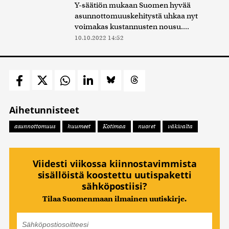
Y-säätiön mukaan Suomen hyvää
asunnottomuuskehitystä uhkaa nyt
voimakas kustannusten nousu....
10.10.2022 14:52
Aihetunnisteet
asunnottomuus
huumeet
Kotimaa
nuoret
väkivalta
Viidesti viikossa kiinnostavimmista
sisällöistä koostettu uutispaketti
sähköpostiisi?
Tilaa Suomenmaan ilmainen uutiskirje.