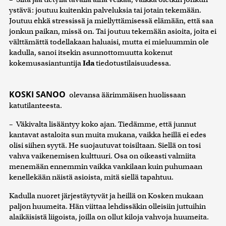
ystävä: joutuu kuitenkin palveluksia tai jotain tekemään.
Joutuu ehkä stressissä ja miellyttämisessä elämään, että saa
jonkun paikan, missä on. Tai joutuu tekemään asioita, joita ei
välttämättä todellakaan haluaisi, mutta ei mieluummin ole
kadulla, sanoi itsekin asunnottomuutta kokenut
kokemusasiantuntija
Ida
tiedotustilaisuudessa.
KOSKI SANOO
olevansa äärimmäisen huolissaan
katutilanteesta.
– Väkivalta lisääntyy koko ajan. Tiedämme, että junnut
kantavat astaloita sun muita mukana, vaikka heillä ei edes
olisi siihen syytä. He suojautuvat toisiltaan. Siellä on tosi
vahva vaikenemisen kulttuuri. Osa on oikeasti valmiita
menemään ennemmin vaikka vankilaan kuin puhumaan
kenellekään näistä asioista, mitä siellä tapahtuu.
Kadulla nuoret järjestäytyvät ja heillä on Kosken mukaan
paljon huumeita. Hän viittaa lehdissäkin olleisiin juttuihin
alaikäisistä liigoista, joilla on ollut kiloja vahvoja huumeita.