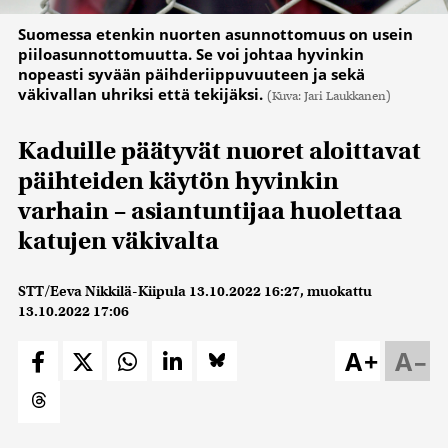
Suomessa etenkin nuorten asunnottomuus on usein
piiloasunnottomuutta. Se voi johtaa hyvinkin
nopeasti syvään päihderiippuvuuteen ja sekä
väkivallan uhriksi että tekijäksi.
(Kuva: Jari Laukkanen)
Kaduille päätyvät nuoret aloittavat
päihteiden käytön hyvinkin
varhain – asiantuntijaa huolettaa
katujen väkivalta
STT/Eeva Nikkilä-Kiipula
13.10.2022 16:27
, muokattu
13.10.2022 17:06
A+
A–