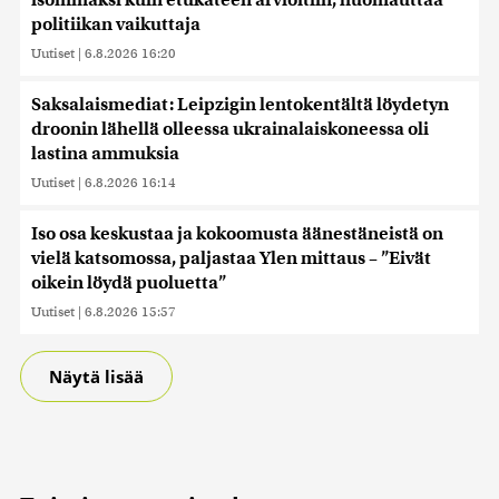
isommaksi kuin etukäteen arvioitiin, huomauttaa
politiikan vaikuttaja
Uutiset
|
6.8.2026 16:20
Saksalaismediat: Leipzigin lentokentältä löydetyn
droonin lähellä olleessa ukrainalaiskoneessa oli
lastina ammuksia
Uutiset
|
6.8.2026 16:14
Iso osa keskustaa ja kokoomusta äänestäneistä on
vielä katsomossa, paljastaa Ylen mittaus – ”Eivät
oikein löydä puoluetta”
Uutiset
|
6.8.2026 15:57
Näytä lisää