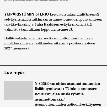
YMPÄRISTÖMINISTERIÖ
kertoi torstaina nimittäneensä
selvityshenkilön tutkimaan asunnottomuuden poistamiseen
tarvittavia keinoja.
Juha Kaakisen
esityksen on määrä
valmistua tammikuun loppuun mennessä.
Hallitusohjelman mukaisesti asunnottomuus halutaan
puolittaa kuluvan vaalikauden aikana ja poistaa vuoteen
2027 mennessä.
Lue myös
Y-Säätiö varoittaa asunnottomuuden
lisääntymisestä: "Elinkustannusten
nousu voi ajaa uusia ryhmiä
asunnottomaksi"
Asunnottomuuden hoitoon keskittyneen