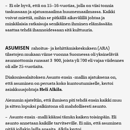
– Ei ole hyvä, että on 15–16-vuotias, jolla on viisi tonnia
taskussaan ja ajatusmaailma huumemaailmassa. Kaikki
voivat miettiä, mihin se pitkällä aikavälillä johtaa ja
minkälaisia ratkaisuja senikäinen ihminen elämässään
saattaa tehdä ihannoidessaan sitä kulttuuria.
ASUMISEN
rahoitus- ja kehittämiskeskuksen (ARA)
tilastojen mukaan viime vuonna Suomessa oli yksineläviä
asunnottomia runsaat 3 900, joista yli 700 eli vajaa viidennes
oli alle 25-vuotiaita.
Diakonissalaitoksen Asunto ensin -mallin ajatuksena on,
että asuminen on perusta koko kuntoutumiselle, kertoi
asiakkuusjohtaja
Heli Alkila
.
Aiemmin ajateltiin, että ihmisen piti tehdä ensin kaikki muu
ja sitten lopuksi palkintona oli mahdollisesti asunto.
– Asunto ensin -malli käänsi tämän kaiken toisinpäin. Eli
asunto annetaan kaikille tarvitseville. Ei niin, että asuminen
pitää jollakin lailla ansaita, Alkila kertoi.