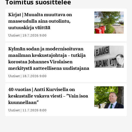
Toimitus suosittelee
Kirjat | Muualta muuttava on
maaseudulla aina outolintu,
uutuuskirja väittää
Uutiset
|
19.7.2026 9:00
Kylmän sodan ja modernisoituvan
maailman keskustajohtaja – tutkija
korostaa Johannes Virolaisen
merkitystä aatteellisena uudistajana
Uutiset
|
18.7.2026 9:00
40-vuotias | Antti Kurvisella on
keskustalle vakava viesti – ”Vain isoa
kuunnellaan”
Uutiset
|
11.7.2026 8:00