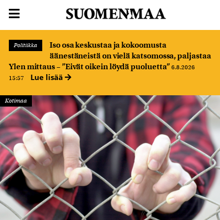
Iso osa keskustaa ja kokoomusta
Politiikka
äänestäneistä on vielä katsomossa, paljastaa
Ylen mittaus – ”Eivät oikein löydä puoluetta”
6.8.2026
Lue lisää
15:57
Kotimaa