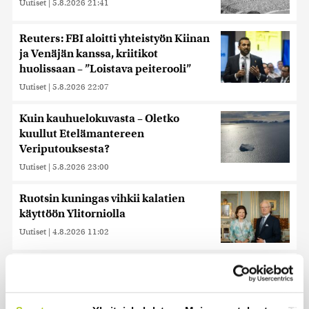
Uutiset
|
5.8.2026 21:41
Reuters: FBI aloitti yhteistyön Kiinan
ja Venäjän kanssa, kriitikot
huolissaan – ”Loistava peiterooli”
Uutiset
|
5.8.2026 22:07
Kuin kauhuelokuvasta – Oletko
kuullut Etelämantereen
Veriputouksesta?
Uutiset
|
5.8.2026 23:00
Ruotsin kuningas vihkii kalatien
käyttöön Ylitorniolla
Uutiset
|
4.8.2026 11:02
Keskustan Siika-aho kertoo, mikä
hänestä on Ylen gallupin todellinen
uutinen – ”Kokoomus maksaa siitä