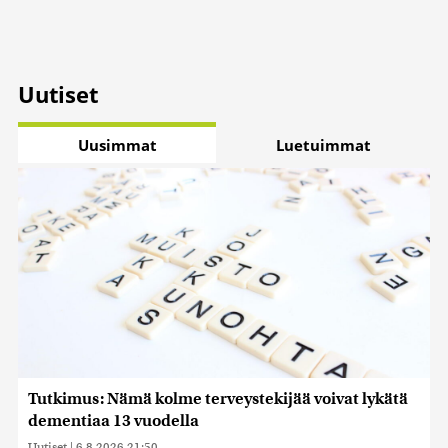
Uutiset
Uusimmat
Luetuimmat
Tutkimus: Nämä kolme terveystekijää voivat lykätä
dementiaa 13 vuodella
Uutiset
|
6.8.2026 21:50