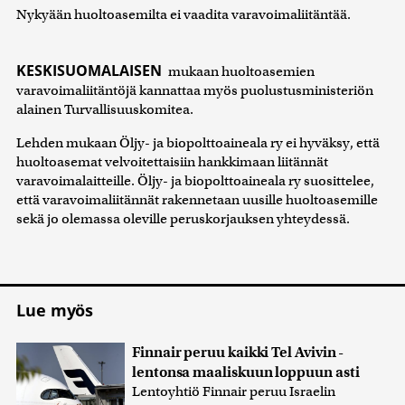
Nykyään huoltoasemilta ei vaadita varavoimaliitäntää.
KESKISUOMALAISEN
mukaan huoltoasemien
varavoimaliitäntöjä kannattaa myös puolustusministeriön
alainen Turvallisuuskomitea.
Lehden mukaan Öljy- ja biopolttoaineala ry ei hyväksy, että
huoltoasemat velvoitettaisiin hankkimaan liitännät
varavoimalaitteille. Öljy- ja biopolttoaineala ry suosittelee,
että varavoimaliitännät rakennetaan uusille huoltoasemille
sekä jo olemassa oleville peruskorjauksen yhteydessä.
Lue myös
Finnair peruu kaikki Tel Avivin -
lentonsa maaliskuun loppuun asti
Lentoyhtiö Finnair peruu Israelin