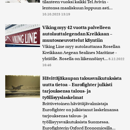
tilanteen vuoksi kaikki Tel Avivin -
lentonsa maaliskuun loppuun asti...
10.10.2023 13:19
Viking myy 42 vuotta palvelleen
autolauttalegendan Kreikkaan –
muutosneuvottelut käyntiin
Viking Line myy autolauttansa Rosellan
Kreikkaan Aegean Sealines Maritime -
yhtiölle. Rosella on liikennöinyt...
8.12.2022
16:46
Hävittäjäkaupan talousvaikutuksista
uutta tietoa – Eurofighter julkisti
tarjouksensa talous- ja
työllisyyslaskelmat
Brittivetoinen hävittäjävalmistaja
Eurofighter on julkistanut laskelmansa
tarjouksensa talous- ja
työllisyysvaikutuksista Suomessa.
Eurofighterin Oxford Economicsilla...