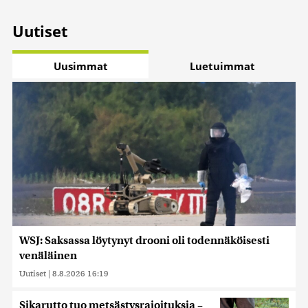
Uutiset
Uusimmat
Luetuimmat
WSJ: Saksassa löytynyt drooni oli todennäköisesti
venäläinen
Uutiset
|
8.8.2026 16:19
Sikarutto tuo metsästysrajoituksia –