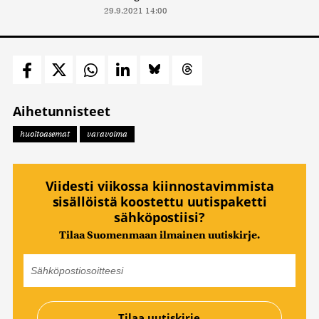
29.9.2021 14:00
Aihetunnisteet
huoltoasemat
varavoima
Viidesti viikossa kiinnostavimmista
sisällöistä koostettu uutispaketti
sähköpostiisi?
Tilaa Suomenmaan ilmainen uutiskirje.