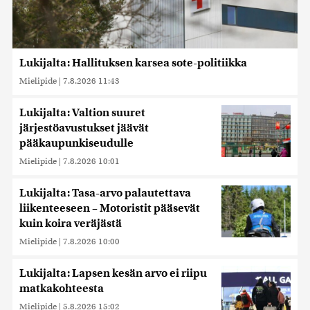
Lukijalta: Hallituksen karsea sote-politiikka
Mielipide
|
7.8.2026 11:43
Lukijalta: Valtion suuret
järjestöavustukset jäävät
pääkaupunkiseudulle
Mielipide
|
7.8.2026 10:01
Lukijalta: Tasa-arvo palautettava
liikenteeseen – Motoristit pääsevät
kuin koira veräjästä
Mielipide
|
7.8.2026 10:00
Lukijalta: Lapsen kesän arvo ei riipu
matkakohteesta
Mielipide
|
5.8.2026 15:02