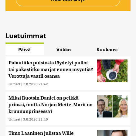
Luetuimmat
Päivä
Viikko
Kuukausi
Palautitko puistosta löydetyt pullot
tai pakastitko marjat ennen myyntiä?
Verottaja vaatii osansa
Uutiset
|
7.8.2026 21:42
Miksi Ruotsin Daniel on pelkkä
prinssi, mutta Norjan Mette-Marit on
kruununprinsessa?
Uutiset
|
3.8.2026 21:46
Timo Laaninen julistaa Wille