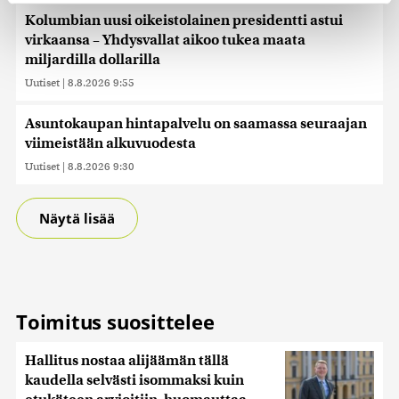
Kolumbian uusi oikeistolainen presidentti astui
Käytämme evästeitä tarjoamamme sisällön ja mainosten
virkaansa – Yhdysvallat aikoo tukea maata
räätälöimiseen, sosiaalisen median ominaisuuksien
miljardilla dollarilla
tukemiseen ja kävijämäärämme analysoimiseen. Lisäksi
Uutiset
|
8.8.2026 9:55
jaamme sosiaalisen median, mainosalan ja analytiikka-
alan kumppaneillemme tietoja siitä, miten käytät
Asuntokaupan hintapalvelu on saamassa seuraajan
sivustoamme. Kumppanimme voivat yhdistää näitä
viimeistään alkuvuodesta
tietoja muihin tietoihin, joita olet antanut heille tai joita on
kerätty, kun olet käyttänyt heidän palvelujaan. Tietoja
Uutiset
|
8.8.2026 9:30
saatetaan myös siirtää ulkomaille.
Näytä lisää
Toimitus suosittelee
Hallitus nostaa alijäämän tällä
kaudella selvästi isommaksi kuin