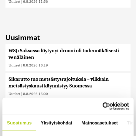
Uutiset
|
6.8.2026 11:56
Uusimmat
WSJ: Saksassa löytynyt drooni oli todennäköisesti
venäläinen
Uutiset
|
8.8.2026 16:19
Sikarutto tuo metsästysrajoituksia – vilkkain
metsästyskausi käynnistyy Suomessa
Uutiset
|
8.8.2026 15:00
Bulgariassa on räjähtänyt drooni lähellä Romanian
rajaa
Suostumus
Yksityiskohdat
Mainosasetukset
Tiet
Uutiset
|
8.8.2026 14:40