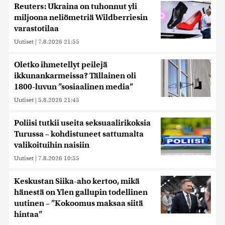
Reuters: Ukraina on tuhonnut yli
miljoona neliömetriä Wildberriesin
varastotilaa
Uutiset
|
7.8.2026 21:55
Oletko ihmetellyt peilejä
ikkunankarmeissa? Tällainen oli
1800-luvun ”sosiaalinen media”
Uutiset
|
5.8.2026 21:45
Poliisi tutkii useita seksuaalirikoksia
Turussa – kohdistuneet sattumalta
valikoituihin naisiin
Uutiset
|
7.8.2026 10:55
Keskustan Siika-aho kertoo, mikä
hänestä on Ylen gallupin todellinen
uutinen – ”Kokoomus maksaa siitä
hintaa”