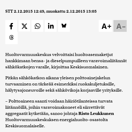
STT
2.12.2015 12:49
, muokattu
2.12.2015 13:05
A+
A–
Huoltovarmuuskeskus velvoittaisi huoltoasemaketjut
hankkimaan bensa- ja dieselpumpuilleen varavoimaliitännät
sähkökatkojen varalle, kirjoittaa Keskisuomalainen.
Pitkän sähkökatkon aikana yleisen polttoainejakelun
turvaaminen on tärkeää esimerkiksi ruokakuljetuksille,
hälytysajoneuvoille sekä sähkövikoja korjaaville yrityksille.
– Polttoaineen saanti voidaan häiriötilanteissa turvata
liitännöillä, joihin varavoimakoneet eli siirrettävät
aggregaatit kytketään, sanoo johtaja
Risto Leukkunen
Huoltovarmuuskeskuksen energiahuolto-osastolta
Keskisuomalaiselle.