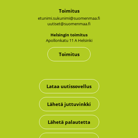
Toimitus
etunimi.sukunimi@suomenmaa.fi
uutiset@suomenmaa.fi
Hel­sin­gin toi­mi­tus
Apol­lon­ka­tu 11 A Hel­sin­ki
Toimitus
Lataa uutissovellus
Lähetä juttuvinkki
Lähetä palautetta