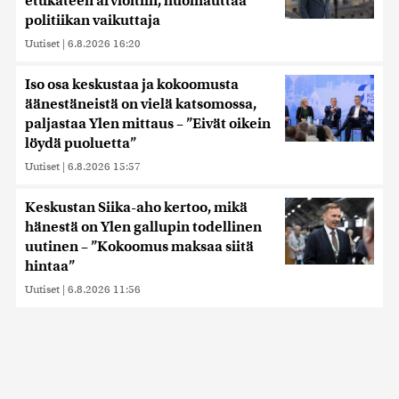
etukäteen arvioitiin, huomauttaa
politiikan vaikuttaja
Uutiset
|
6.8.2026 16:20
Iso osa keskustaa ja kokoomusta
äänestäneistä on vielä katsomossa,
paljastaa Ylen mittaus – ”Eivät oikein
löydä puoluetta”
Uutiset
|
6.8.2026 15:57
Keskustan Siika-aho kertoo, mikä
hänestä on Ylen gallupin todellinen
uutinen – ”Kokoomus maksaa siitä
hintaa”
Uutiset
|
6.8.2026 11:56