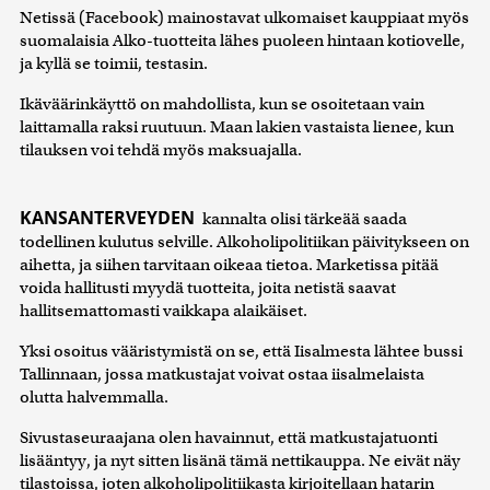
Netissä (Facebook) mainostavat ulkomaiset kauppiaat myös
suomalaisia Alko-tuotteita lähes puoleen hintaan kotiovelle,
ja kyllä se toimii, testasin.
Ikäväärinkäyttö on mahdollista, kun se osoitetaan vain
laittamalla raksi ruutuun. Maan lakien vastaista lienee, kun
tilauksen voi tehdä myös maksuajalla.
KANSANTERVEYDEN
kannalta olisi tärkeää saada
todellinen kulutus selville. Alkoholipolitiikan päivitykseen on
aihetta, ja siihen tarvitaan oikeaa tietoa. Marketissa pitää
voida hallitusti myydä tuotteita, joita netistä saavat
hallitsemattomasti vaikkapa alaikäiset.
Yksi osoitus vääristymistä on se, että Iisalmesta lähtee bussi
Tallinnaan, jossa matkustajat voivat ostaa iisalmelaista
olutta halvemmalla.
Sivustaseuraajana olen havainnut, että matkustajatuonti
lisääntyy, ja nyt sitten lisänä tämä nettikauppa. Ne eivät näy
tilastoissa, joten alkoholipolitiikasta kirjoitellaan hatarin