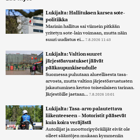
Lukijalta: Hallituksen karsea sote-
politiikka
Marinin hallitus sai viimein pitkään
yritetyn sote-lain voimaan, mutta näin
suuri uudistus ei...
7.8.2026 11:43
Lukijalta: Valtion suuret
järjestöavustukset jäävät
pääkaupunkiseudulle
Suomessa puhutaan alueellisesta tasa-
arvosta, mutta valtion järjestöavustusten
jakautuminen kertoo toisenlaisen tarinan.
Järjestöille jaetaan...
7.8.2026 10:01
Lukijalta: Tasa-arvo palautettava
liikenteeseen – Motoristit pääsevät
kuin koira veräjästä
Autoilijat ja moottoripyöräilijät eivät ole
olleet sääntöjen mukaan kymmeniin