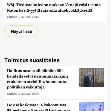
WSJ: Tiedustelutiedon mukaan Venäjä voisi testata
Naton kestävyyttä rajatulla aluehyökkäyksellä
Uutiset
|
7.8.2026 14:16
Näytä lisää
Toimitus suosittelee
Hallitus nostaa alijäämän tällä
kaudella selvästi isommaksi kuin
etukäteen arvioitiin, huomauttaa
politiikan vaikuttaja
Uutiset
|
6.8.2026 16:20
Iso osa keskustaa ja kokoomusta
äänestäneistä on vielä katsomossa,