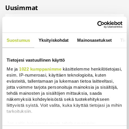
Uusimmat
Ehtisitkö kosia sekunnissa? – Karkaussekunti on
tiedepiireissä kehitetty kummajainen, jonka haitat
ajoivat hyötyjen yli
Suostumus
Yksityiskohdat
Mainosasetukset
Tiet
Uutiset
|
7.8.2026 22:30
Reuters: Ukraina on tuhonnut yli miljoona
neliömetriä Wildberriesin varastotilaa
Tietojesi vastuullinen käyttö
Uutiset
|
7.8.2026 21:55
Me ja
1022 kumppanimme
käsittelemme henkilötietojasi,
esim. IP-numeroasi, käyttäen teknologioita, kuten
Palautitko puistosta löydetyt pullot tai pakastitko
evästeitä, tallentamaan ja lukemaan tietoa laitteeltasi,
marjat ennen myyntiä? Verottaja vaatii osansa
jotta voimme tarjota personoituja mainoksia ja sisältöjä,
tehdä mainosten ja sisältöjen mittauksia, saada
Uutiset
|
7.8.2026 21:42
näkemyksiä kohdeyleisöstä sekä tuotekehitykseen
liittyvistä syistä. Voit valita, kuka käyttää tietojasi ja mihin
Timo Laaninen julistaa Wille Rydmanin Suomen
tarkoituksiin.
taitavimmaksi poliitikoksi
Uutiset
|
7.8.2026 18:09
Jos sallit, haluamme myös tehdä seuraavia: