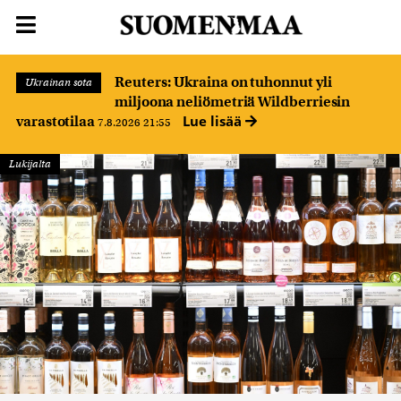
Reuters: Ukraina on tuhonnut yli
Ukrainan sota
miljoona neliömetriä Wildberriesin
Lue lisää
varastotilaa
7.8.2026 21:55
Lukijalta