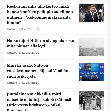
Keskustan Siika-aho kertoo, mikä
hänestä on Ylen gallupin todellinen
uutinen – ”Kokoomus maksaa siitä
hintaa”
Uutiset
|
6.8.2026 11:56
Harva tajusi Hitlerin olympialaisissa,
mitä pinnan alla kyti
Uutiset
|
5.8.2026 21:41
Murska-arvio: Nato on
vuosikymmenen jäljessä Venäjän
suorituskyvystä
Uutiset
|
5.8.2026 22:15
Juutalainen miekkailija voitti
natseille mitalin ja kohotti kätensä
Hitler-tervehdykseen – Miksi
ihmeessä?