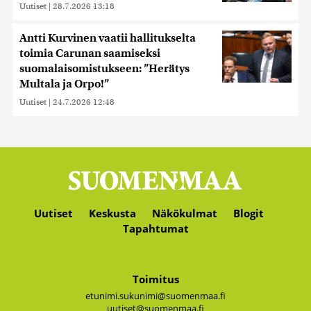
Uutiset
|
28.7.2026 13:18
Antti Kurvinen vaatii hallitukselta
toimia Carunan saamiseksi
suomalaisomistukseen: ”Herätys
Multala ja Orpo!”
Uutiset
|
24.7.2026 12:48
Uutiset
Keskusta
Näkökulmat
Blogit
Tapahtumat
Toimitus
etunimi.sukunimi@suomenmaa.fi
uutiset@suomenmaa.fi