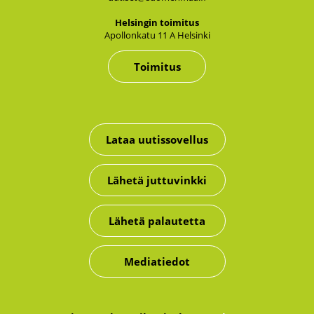
Hel­sin­gin toi­mi­tus
Apol­lon­ka­tu 11 A Hel­sin­ki
Toimitus
Lataa uutissovellus
Lähetä juttuvinkki
Lähetä palautetta
Mediatiedot