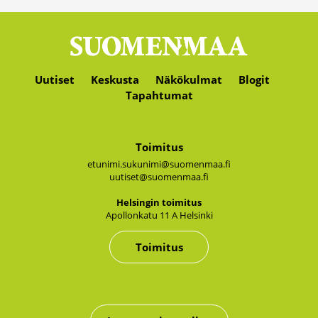
Uutiset
Keskusta
Näkökulmat
Blogit
Tapahtumat
Toimitus
etunimi.sukunimi@suomenmaa.fi
uutiset@suomenmaa.fi
Hel­sin­gin toi­mi­tus
Apol­lon­ka­tu 11 A Hel­sin­ki
Toimitus