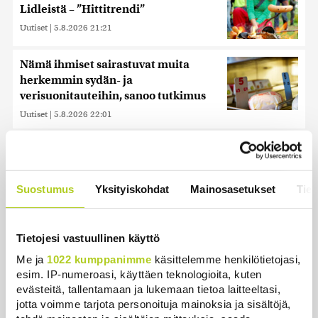
Lidleistä – ”Hittitrendi”
Uutiset
|
5.8.2026 21:21
Nämä ihmiset sairastuvat muita
herkemmin sydän- ja
verisuonitauteihin, sanoo tutkimus
Uutiset
|
5.8.2026 22:01
Reuters: Ukraina on tuhonnut yli
miljoona neliömetriä Wildberriesin
varastotilaa
Suostumus
Yksityiskohdat
Mainosasetukset
Tiet
Uutiset
|
7.8.2026 21:55
Oletko ihmetellyt peilejä
Tietojesi vastuullinen käyttö
ikkunankarmeissa? Tällainen oli
Me ja
1022 kumppanimme
käsittelemme henkilötietojasi,
1800-luvun ”sosiaalinen media”
esim. IP-numeroasi, käyttäen teknologioita, kuten
Uutiset
|
5.8.2026 21:45
evästeitä, tallentamaan ja lukemaan tietoa laitteeltasi,
jotta voimme tarjota personoituja mainoksia ja sisältöjä,
Keskustan Siika-aho kertoo, mikä