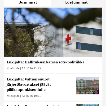
Uusimmat
Luetuimmat
Lukijalta: Hallituksen karsea sote-politiikka
Mielipide
|
7.8.2026 11:43
Lukijalta: Valtion suuret
järjestöavustukset jäävät
pääkaupunkiseudulle
Mielipide
|
7.8.2026 10:01