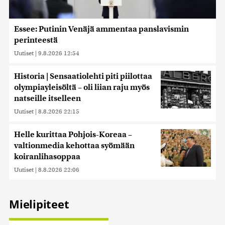
sivustoamme. Kumppanimme voivat yhdistää näitä
tietoja muihin tietoihin, joita olet antanut heille tai joita on
kerätty, kun olet käyttänyt heidän palvelujaan. Tietoja
Essee: Putinin Venäjä ammentaa panslavismin
saatetaan myös siirtää ulkomaille.
perinteestä
Uutiset
|
9.8.2026 12:54
Historia | Sensaatiolehti piti piilottaa
olympiayleisöltä – oli liian raju myös
natseille itselleen
Uutiset
|
8.8.2026 22:15
Helle kurittaa Pohjois-Koreaa –
valtionmedia kehottaa syömään
koiranlihasoppaa
Uutiset
|
8.8.2026 22:06
Mielipiteet