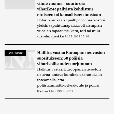
viime vuonna – suurin osa
viharikosepäilyistä kohdistuu
etniseen tai kansalliseen taustaan
Poliisin mukaan epäiltyjen viharikosten
yleisin tapahtumapaikka oli aiempien
vuosien tapaan tie, katu, tori tai muu
ulkoilmapaikka
11.11.2021 11:16
Hallitus vastaa Euroopan neuvoston
Viharikokset
suositukseen: 50 poliisia
viharikollisuuden torjuntaan
Hallitus vastasi Euroopan neuvoston
neuvoa-antava komitean kehotuksiin
toteamalla, että
poliisiammattikorkeakoulu ja poliisi
ovat...
14.10.2016 13:24