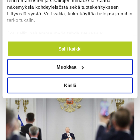
tehdä mainosten ja sisältöjen mittauksia, saada
hänestä on Ylen gallupin todellinen
näkemyksiä kohdeyleisöstä sekä tuotekehitykseen
uutinen – ”Kokoomus maksaa siitä
liittyvistä syistä. Voit valita, kuka käyttää tietojasi ja mihin
hintaa”
tarkoituksiin.
Uutiset
|
6.8.2026 11:56
Jos sallit, haluamme myös tehdä seuraavia:
Kerätä tietoja maantieteellisestä sijainnistasi,
mahdollisesti muutaman metrin tarkkuudella
Salli kaikki
Tunnistaa laitteesi skannaamalla sen
ominaispiirteitä aktiivisesti (sormenjäljen
Uutiset
Muokkaa
muodostaminen)
Lue lisää siitä, miten henkilötietojasi käsitellään ja miten
Uusimmat
Luetuimmat
voit määrittää asetuksesi
tiedot-osiossa
. Voit muuttaa
Kiellä
suostumustasi tai peruuttaa sen milloin vain
evästeilmoituksessa.
Käytämme evästeitä tarjoamamme sisällön ja mainosten
räätälöimiseen, sosiaalisen median ominaisuuksien
tukemiseen ja kävijämäärämme analysoimiseen. Lisäksi
jaamme sosiaalisen median, mainosalan ja analytiikka-
alan kumppaneillemme tietoja siitä, miten käytät