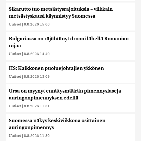
Sikarutto tuo metsästysrajoituksia – vilkkain
metsästyskausi käynnistyy Suomessa
Uutiset
|
8.8.2026 15:00
Bulgariassa on räjähtänyt drooni lähellä Romanian
rajaa
Uutiset
|
8.8.2026 14:40
HS: Kaikkonen puoluejohtajien ykkönen
Uutiset
|
8.8.2026 13:09
Ursa on myynyt ennätysmäärän pimennyslaseja
auringonpimennyksen edellä
Uutiset
|
8.8.2026 11:31
Suomessa näkyy keskiviikkona osittainen
auringonpimennys
Uutiset
|
8.8.2026 11:30