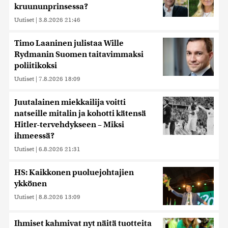
kruununprinsessa?
Uutiset
|
3.8.2026 21:46
Timo Laaninen julistaa Wille
Rydmanin Suomen taitavimmaksi
poliitikoksi
Uutiset
|
7.8.2026 18:09
Juutalainen miekkailija voitti
natseille mitalin ja kohotti kätensä
Hitler-tervehdykseen – Miksi
ihmeessä?
Uutiset
|
6.8.2026 21:31
HS: Kaikkonen puoluejohtajien
ykkönen
Uutiset
|
8.8.2026 13:09
Ihmiset kahmivat nyt näitä tuotteita