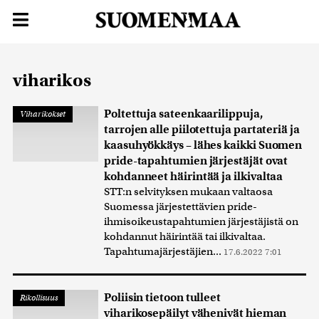
viharikos
Poltettuja sateenkaarilippuja,
Viharikokset
tarrojen alle piilotettuja partateriä ja
kaasuhyökkäys – lähes kaikki Suomen
pride-tapahtumien järjestäjät ovat
kohdanneet häirintää ja ilkivaltaa
STT:n selvityksen mukaan valtaosa
Suomessa järjestettävien pride-
ihmisoikeustapahtumien järjestäjistä on
kohdannut häirintää tai ilkivaltaa.
Tapahtumajärjestäjien...
17.6.2022 7:01
Poliisin tietoon tulleet
Rikollisuus
viharikosepäilyt vähenivät hieman