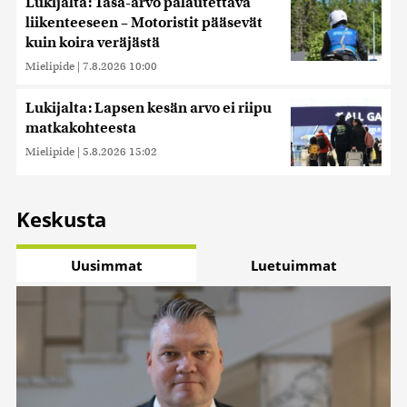
Lukijalta: Tasa-arvo palautettava
liikenteeseen – Motoristit pääsevät
kuin koira veräjästä
Mielipide
|
7.8.2026 10:00
Lukijalta: Lapsen kesän arvo ei riipu
matkakohteesta
Mielipide
|
5.8.2026 15:02
Keskusta
Uusimmat
Luetuimmat