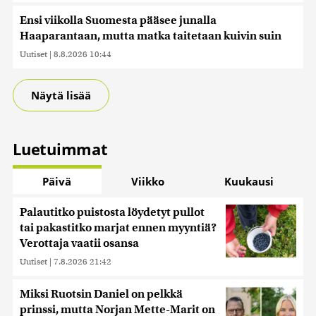
Ensi viikolla Suomesta pääsee junalla
Haaparantaan, mutta matka taitetaan kuivin suin
Uutiset
|
8.8.2026 10:44
Näytä lisää
Luetuimmat
Päivä
Viikko
Kuukausi
Palautitko puistosta löydetyt pullot
tai pakastitko marjat ennen myyntiä?
Verottaja vaatii osansa
Uutiset
|
7.8.2026 21:42
Miksi Ruotsin Daniel on pelkkä
prinssi, mutta Norjan Mette-Marit on