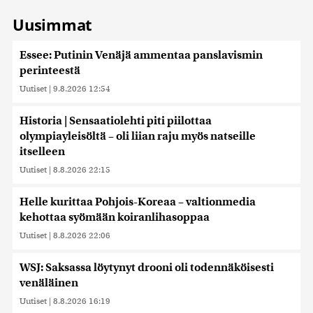
Uusimmat
Essee: Putinin Venäjä ammentaa panslavismin
perinteestä
Uutiset
|
9.8.2026 12:54
Historia | Sensaatiolehti piti piilottaa
olympiayleisöltä – oli liian raju myös natseille
itselleen
Uutiset
|
8.8.2026 22:15
Helle kurittaa Pohjois-Koreaa – valtionmedia
kehottaa syömään koiranlihasoppaa
Uutiset
|
8.8.2026 22:06
WSJ: Saksassa löytynyt drooni oli todennäköisesti
venäläinen
Uutiset
|
8.8.2026 16:19