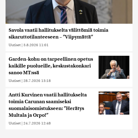
Savola vaatii hallitukselta välittömiä toimia
sikaruttotilanteeseen – ”Viipymättä”
Uutiset
|
3.8.2026 11:01
Garden-kohu on tarpeellinen opetus
kaikille puolueille, keskustakonkari
sanoo MT:ssä
Uutiset
|
28.7.2026 13:18
Antti Kurvinen vaatii hallitukselta
toimia Carunan saamiseksi
suomalaisomistukseen: ”Herätys
Multala ja Orpo!”
Uutiset
|
24.7.2026 12:48