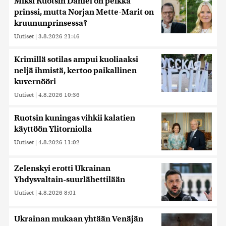
Miksi Ruotsin Daniel on pelkkä
prinssi, mutta Norjan Mette-Marit on
kruununprinsessa?
Uutiset
|
3.8.2026 21:46
Krimillä sotilas ampui kuoliaaksi
neljä ihmistä, kertoo paikallinen
kuvernööri
Uutiset
|
4.8.2026 10:36
Ruotsin kuningas vihkii kalatien
käyttöön Ylitorniolla
Uutiset
|
4.8.2026 11:02
Zelenskyi erotti Ukrainan
Yhdysvaltain-suurlähettilään
Uutiset
|
4.8.2026 8:01
Ukrainan mukaan yhtään Venäjän