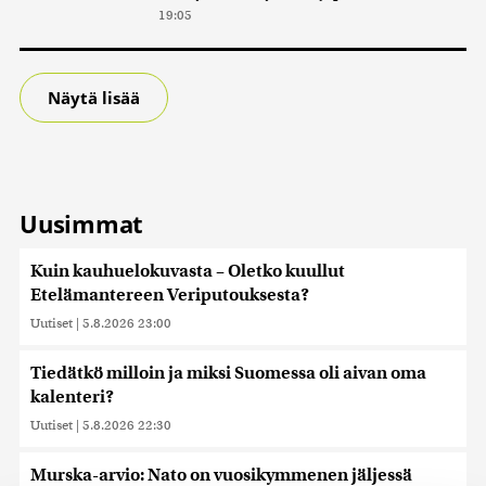
19:05
Näytä lisää
Uusimmat
Kuin kauhuelokuvasta – Oletko kuullut
Etelämantereen Veriputouksesta?
Uutiset
|
5.8.2026 23:00
Tiedätkö milloin ja miksi Suomessa oli aivan oma
kalenteri?
Uutiset
|
5.8.2026 22:30
Murska-arvio: Nato on vuosikymmenen jäljessä