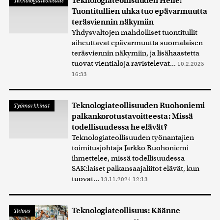
Teknologiateollisuuden Helle:
Teknologiateollisuus
Tuontitullien uhka tuo epävarmuutta
teräsviennin näkymiin
Yhdysvaltojen mahdolliset tuontitullit
aiheuttavat epävarmuutta suomalaisen
teräsviennin näkymiin, ja lisähaastetta
tuovat vientialoja ravistelevat...
10.2.2025
16:33
Teknologiateollisuuden Ruohoniemi
Työmarkkinat
palkankorotustavoitteesta: Missä
todellisuudessa he elävät?
Teknologiateollisuuden työnantajien
toimitusjohtaja Jarkko Ruohoniemi
ihmettelee, missä todellisuudessa
SAK:laiset palkansaajaliitot elävät, kun
tuovat...
13.11.2024 12:13
Teknologiateollisuus: Käänne
Talous