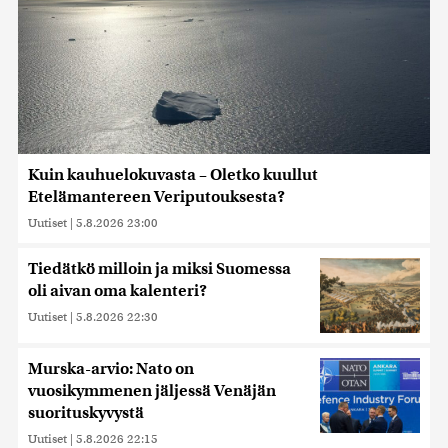
Kuin kauhuelokuvasta – Oletko kuullut
Etelämantereen Veriputouksesta?
Uutiset
|
5.8.2026 23:00
Tiedätkö milloin ja miksi Suomessa
oli aivan oma kalenteri?
Uutiset
|
5.8.2026 22:30
Murska-arvio: Nato on
vuosikymmenen jäljessä Venäjän
suorituskyvystä
Uutiset
|
5.8.2026 22:15