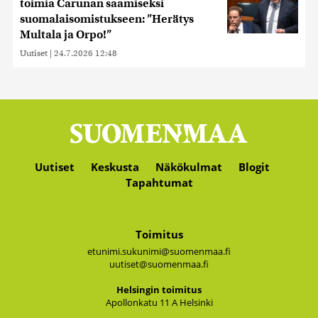
toimia Carunan saamiseksi
suomalaisomistukseen: ”Herätys
Multala ja Orpo!”
Uutiset
|
24.7.2026 12:48
Uutiset
Keskusta
Näkökulmat
Blogit
Tapahtumat
Toimitus
etunimi.sukunimi@suomenmaa.fi
uutiset@suomenmaa.fi
Hel­sin­gin toi­mi­tus
Apol­lon­ka­tu 11 A Hel­sin­ki