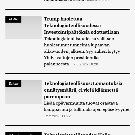
Trump huolettaa
Talous
Teknologiateollisuudessa –
Investointipäätöksiä odotustilaan
Teknologiateollisuudessa vallitsee
huolestunut tunnelma lupaavan
alkuvuoden jälkeen. Syy siihen löytyy
Yhdysvaltojen presidentiksi
palanneesta...
7.5.2025 10:28
Teknologiateollisuus: Lomautuksia
Talous
ennätysmäärä, ei vielä käännettä
parempaan
Lisää epävarmuutta tuovat orastava
kauppasota ja tullimaksujen epäselvyydet
12.2.2025 11:22