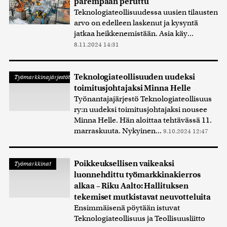
parempaan peruttu
Teknologiateollisuudessa uusien tilausten
arvo on edelleen laskenut ja kysyntä
jatkaa heikkenemistään. Asia käy...
8.11.2024 14:31
Teknologiateollisuuden uudeksi
Työmarkkinajärjestöt
toimitusjohtajaksi Minna Helle
Työnantajajärjestö Teknologiateollisuus
ry:n uudeksi toimitusjohtajaksi nousee
Minna Helle. Hän aloittaa tehtävässä 11.
marraskuuta. Nykyinen...
9.10.2024 12:47
Poikkeuksellisen vaikeaksi
Työmarkkinat
luonnehdittu työmarkkinakierros
alkaa – Riku Aalto: Hallituksen
tekemiset mutkistavat neuvotteluita
Ensimmäisenä pöytään istuvat
Teknologiateollisuus ja Teollisuusliitto