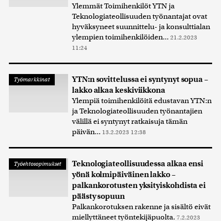
Ylemmät Toimihenkilöt YTN ja
Teknologiateollisuuden työnantajat ovat
hyväksyneet suunnittelu- ja konsulttialan
ylempien toimihenkilöiden...
21.2.2023
11:24
YTN:n sovittelussa ei syntynyt sopua –
Työmarkkinat
lakko alkaa keskiviikkona
Ylempiä toimihenkilöitä edustavan YTN:n
ja Teknologiateollisuuden työnantajien
välillä ei syntynyt ratkaisuja tämän
päivän...
13.2.2023 12:38
Teknologiateollisuudessa alkaa ensi
Työehtosopimukset
yönä kolmipäiväinen lakko –
palkankorotusten yksityiskohdista ei
päästy sopuun
Palkankorotuksen rakenne ja sisältö eivät
miellyttäneet työntekijäpuolta.
7.2.2023