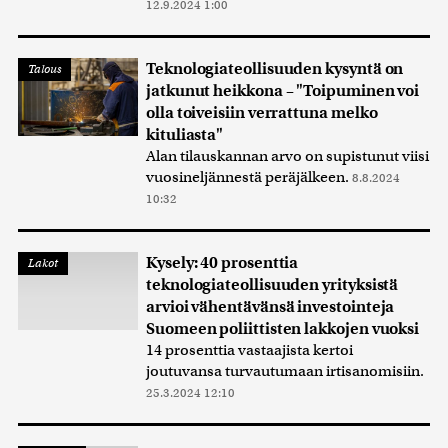
12.9.2024 1:00
Teknologiateollisuuden kysyntä on
Talous
jatkunut heikkona – "Toipuminen voi
olla toiveisiin verrattuna melko
kituliasta"
Alan tilauskannan arvo on supistunut viisi
vuosineljännestä peräjälkeen.
8.8.2024
10:32
Kysely: 40 prosenttia
Lakot
teknologiateollisuuden yrityksistä
arvioi vähentävänsä investointeja
Suomeen poliittisten lakkojen vuoksi
14 prosenttia vastaajista kertoi
joutuvansa turvautumaan irtisanomisiin.
25.3.2024 12:10