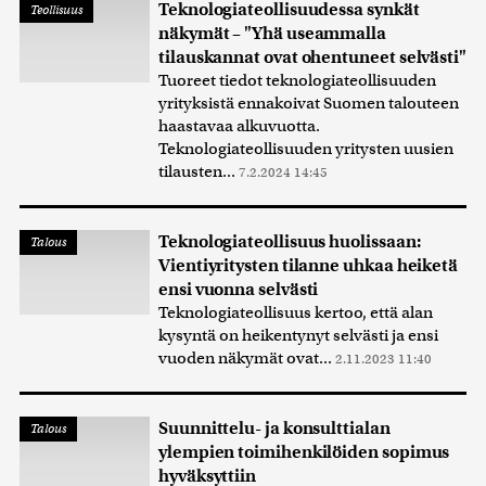
Teknologiateollisuudessa synkät
Teollisuus
näkymät – "Yhä useammalla
tilauskannat ovat ohentuneet selvästi"
Tuoreet tiedot teknologiateollisuuden
yrityksistä ennakoivat Suomen talouteen
haastavaa alkuvuotta.
Teknologiateollisuuden yritysten uusien
tilausten...
7.2.2024 14:45
Teknologiateollisuus huolissaan:
Talous
Vientiyritysten tilanne uhkaa heiketä
ensi vuonna selvästi
Teknologiateollisuus kertoo, että alan
kysyntä on heikentynyt selvästi ja ensi
vuoden näkymät ovat...
2.11.2023 11:40
Suunnittelu- ja konsulttialan
Talous
ylempien toimihenkilöiden sopimus
hyväksyttiin