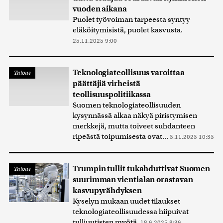
vuoden aikana
Puolet työvoiman tarpeesta syntyy
eläköitymisistä, puolet kasvusta.
25.11.2025 9:00
Teknologiateollisuus varoittaa
Talous
päättäjiä virheistä
teollisuuspolitiikassa
Suomen teknologiateollisuuden
kysynnässä alkaa näkyä piristymisen
merkkejä, mutta toiveet suhdanteen
ripeästä toipumisesta ovat...
5.11.2025 10:35
Trumpin tullit tukahduttivat Suomen
Talous
suurimman vientialan orastavan
kasvupyrähdyksen
Kyselyn mukaan uudet tilaukset
teknologiateollisuudessa hiipuivat
tulliuutisten myötä.
18.6.2025 8:36