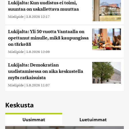
Lukijalta: Kun uudistus ei toimi,
suuntaa on uskallettava muuttaa
Mielipide
|
5.8.2026 12:17
Lukijalta: Yli 50 vuotta Vantaalla on
opettanut minulle, mikä kaupungissa
on tärkeää
Mielipide
|
5.8.2026 12:09
Lukijalta: Demokratian
uudistamisessa on aika keskustella
myös ratkaisuista
Mielipide
|
5.8.2026 11:07
Keskusta
Uusimmat
Luetuimmat