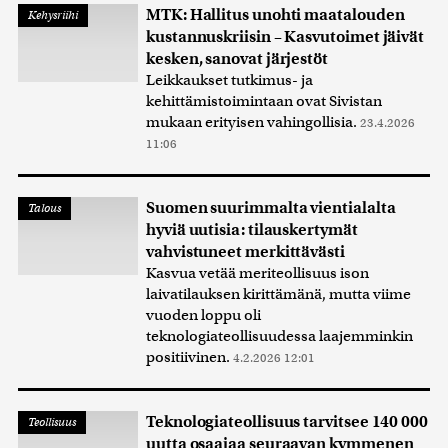
MTK: Hallitus unohti maatalouden
Kehysriihi
kustannuskriisin – Kasvutoimet jäivät
kesken, sanovat järjestöt
Leikkaukset tutkimus- ja
kehittämistoimintaan ovat Sivistan
mukaan erityisen vahingollisia.
23.4.2026
11:06
Suomen suurimmalta vientialalta
Talous
hyviä uutisia: tilauskertymät
vahvistuneet merkittävästi
Kasvua vetää meriteollisuus ison
laivatilauksen kirittämänä, mutta viime
vuoden loppu oli
teknologiateollisuudessa laajemminkin
positiivinen.
4.2.2026 12:01
Teknologiateollisuus tarvitsee 140 000
Teollisuus
uutta osaajaa seuraavan kymmenen