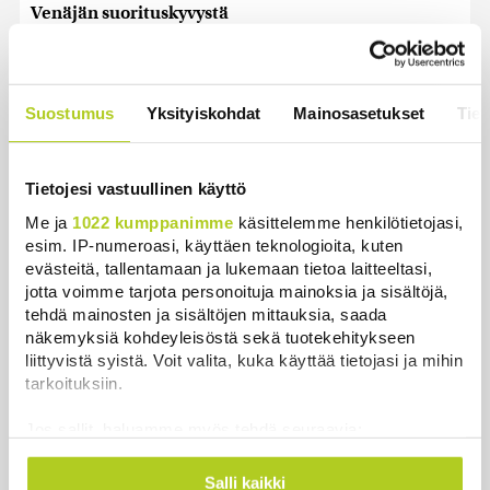
Venäjän suorituskyvystä
Uutiset
|
5.8.2026 22:15
Reuters: FBI aloitti yhteistyön Kiinan ja Venäjän
Suostumus
Yksityiskohdat
Mainosasetukset
Tiet
kanssa, kriitikot huolissaan – ”Loistava peiterooli”
Uutiset
|
5.8.2026 22:07
Tietojesi vastuullinen käyttö
Nämä ihmiset sairastuvat muita herkemmin sydän-
ja verisuonitauteihin, sanoo tutkimus
Me ja
1022 kumppanimme
käsittelemme henkilötietojasi,
esim. IP-numeroasi, käyttäen teknologioita, kuten
Uutiset
|
5.8.2026 22:01
evästeitä, tallentamaan ja lukemaan tietoa laitteeltasi,
jotta voimme tarjota personoituja mainoksia ja sisältöjä,
Oletko ihmetellyt peilejä ikkunankarmeissa?
tehdä mainosten ja sisältöjen mittauksia, saada
Tällainen oli 1800-luvun ”sosiaalinen media”
näkemyksiä kohdeyleisöstä sekä tuotekehitykseen
Uutiset
|
5.8.2026 21:45
liittyvistä syistä. Voit valita, kuka käyttää tietojasi ja mihin
tarkoituksiin.
Harva tajusi Hitlerin olympialaisissa, mitä pinnan
alla kyti
Jos sallit, haluamme myös tehdä seuraavia:
Uutiset
|
5.8.2026 21:41
Kerätä tietoja maantieteellisestä sijainnistasi,
mahdollisesti muutaman metrin tarkkuudella
Salli kaikki