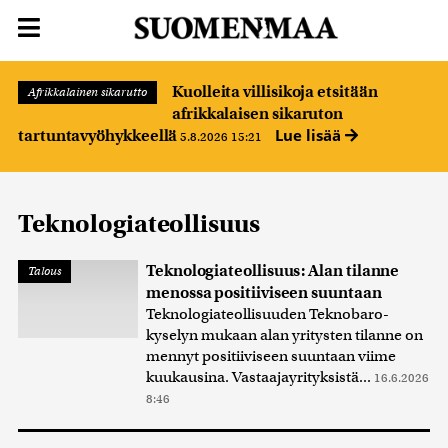
Kuolleita villisikoja etsitään
Afrikkalainen sikarutto
afrikkalaisen sikaruton
Lue lisää
tartuntavyöhykkeellä
5.8.2026 15:21
Teknologiateollisuus
Teknologiateollisuus: Alan tilanne
Talous
menossa positiiviseen suuntaan
Teknologiateollisuuden Teknobaro-
kyselyn mukaan alan yritysten tilanne on
mennyt positiiviseen suuntaan viime
kuukausina. Vastaajayrityksistä...
16.6.2026
8:46