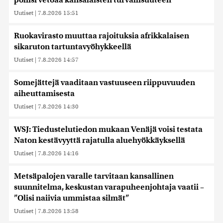
poliisi vetoaa kansalaisten turvallisuuteen
Uutiset
|
7.8.2026 15:51
Ruokavirasto muuttaa rajoituksia afrikkalaisen
sikaruton tartuntavyöhykkeellä
Uutiset
|
7.8.2026 14:57
Somejättejä vaaditaan vastuuseen riippuvuuden
aiheuttamisesta
Uutiset
|
7.8.2026 14:30
WSJ: Tiedustelutiedon mukaan Venäjä voisi testata
Naton kestävyyttä rajatulla aluehyökkäyksellä
Uutiset
|
7.8.2026 14:16
Metsäpalojen varalle tarvitaan kansallinen
suunnitelma, keskustan varapuheenjohtaja vaatii –
”Olisi naiivia ummistaa silmät”
Uutiset
|
7.8.2026 13:58