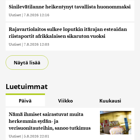
Sinilevätilanne heikentynyt tavallista huonommaksi
Uutiset
|
7.8.2026 12:16
Rajavartiolaitos sulkee loputkin itärajan esteaidan
riistaportit afrikkalaisen sikaruton vuoksi
Uutiset
|
7.8.2026 12:03
Näytä lisää
Luetuimmat
Päivä
Viikko
Kuukausi
Nämä ihmiset sairastuvat muita
herkemmin sydän- ja
verisuonitauteihin, sanoo tutkimus
Uutiset
|
5.8.2026 22:01