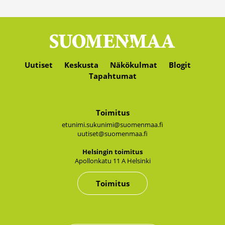
Uutiset
Keskusta
Näkökulmat
Blogit
Tapahtumat
Toimitus
etunimi.sukunimi@suomenmaa.fi
uutiset@suomenmaa.fi
Hel­sin­gin toi­mi­tus
Apol­lon­ka­tu 11 A Hel­sin­ki
Toimitus