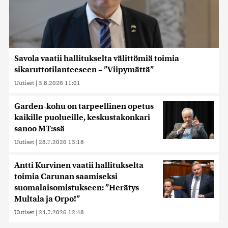
Savola vaatii hallitukselta välittömiä toimia
sikaruttotilanteeseen – ”Viipymättä”
Uutiset
|
3.8.2026 11:01
Garden-kohu on tarpeellinen opetus
kaikille puolueille, keskustakonkari
sanoo MT:ssä
Uutiset
|
28.7.2026 13:18
Antti Kurvinen vaatii hallitukselta
toimia Carunan saamiseksi
suomalaisomistukseen: ”Herätys
Multala ja Orpo!”
Uutiset
|
24.7.2026 12:48