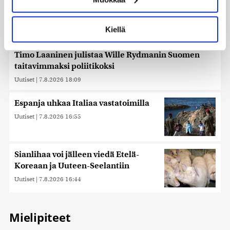
Lue lisää siitä, miten henkilötietojasi käsitellään ja miten
voit määrittää asetuksesi
tiedot-osiossa
. Voit muuttaa
Kiellä
suostumustasi tai peruuttaa sen milloin vain
evästeilmoituksessa.
Timo Laaninen julistaa Wille Rydmanin Suomen
taitavimmaksi poliitikoksi
Käytämme evästeitä tarjoamamme sisällön ja mainosten
räätälöimiseen, sosiaalisen median ominaisuuksien
Uutiset
|
7.8.2026 18:09
tukemiseen ja kävijämäärämme analysoimiseen. Lisäksi
jaamme sosiaalisen median, mainosalan ja analytiikka-
Espanja uhkaa Italiaa vastatoimilla
alan kumppaneillemme tietoja siitä, miten käytät
Uutiset
|
7.8.2026 16:55
sivustoamme. Kumppanimme voivat yhdistää näitä
tietoja muihin tietoihin, joita olet antanut heille tai joita on
kerätty, kun olet käyttänyt heidän palvelujaan. Tietoja
saatetaan myös siirtää ulkomaille.
Sianlihaa voi jälleen viedä Etelä-
Koreaan ja Uuteen-Seelantiin
Uutiset
|
7.8.2026 16:44
Mielipiteet