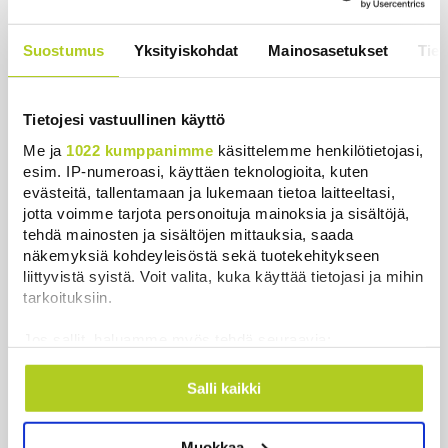
huolissaan – ”Loistava peiterooli”
Uutiset
|
5.8.2026 22:07
Suostumus
Yksityiskohdat
Mainosasetukset
Tiet
Khamenein kanssa viestiminen on
vaikeaa, sanoo Iranin presidentti
Tietojesi vastuullinen käyttö
Uutiset
|
6.8.2026 0:58
Me ja
1022 kumppanimme
käsittelemme henkilötietojasi,
esim. IP-numeroasi, käyttäen teknologioita, kuten
evästeitä, tallentamaan ja lukemaan tietoa laitteeltasi,
jotta voimme tarjota personoituja mainoksia ja sisältöjä,
tehdä mainosten ja sisältöjen mittauksia, saada
Uutiset
näkemyksiä kohdeyleisöstä sekä tuotekehitykseen
liittyvistä syistä. Voit valita, kuka käyttää tietojasi ja mihin
tarkoituksiin.
Uusimmat
Luetuimmat
Jos sallit, haluamme myös tehdä seuraavia:
Kerätä tietoja maantieteellisestä sijainnistasi,
mahdollisesti muutaman metrin tarkkuudella
Salli kaikki
Tunnistaa laitteesi skannaamalla sen
ominaispiirteitä aktiivisesti (sormenjäljen
Muokkaa
muodostaminen)