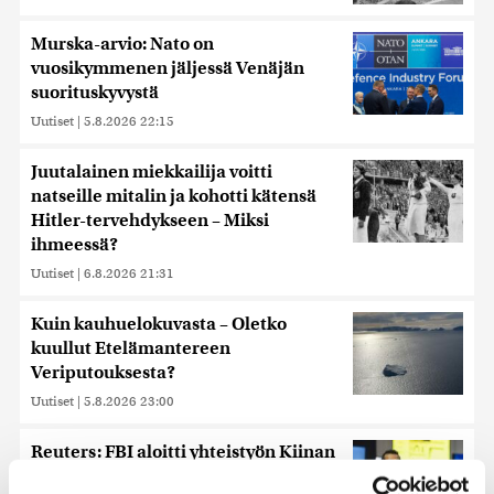
Murska-arvio: Nato on
vuosikymmenen jäljessä Venäjän
suorituskyvystä
Uutiset
|
5.8.2026 22:15
Juutalainen miekkailija voitti
natseille mitalin ja kohotti kätensä
Hitler-tervehdykseen – Miksi
ihmeessä?
Uutiset
|
6.8.2026 21:31
Kuin kauhuelokuvasta – Oletko
kuullut Etelämantereen
Veriputouksesta?
Uutiset
|
5.8.2026 23:00
Reuters: FBI aloitti yhteistyön Kiinan
ja Venäjän kanssa, kriitikot