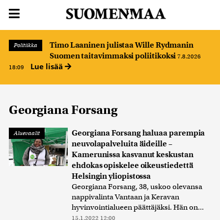
Timo Laaninen julistaa Wille Rydmanin
Politiikka
Suomen taitavimmaksi poliitikoksi
7.8.2026
Lue lisää
18:09
Georgiana Forsang
Georgiana Forsang haluaa parempia
Aluevaalit
neuvolapalveluita äideille –
Kamerunissa kasvanut keskustan
ehdokas opiskelee oikeustiedettä
Helsingin yliopistossa
Georgiana Forsang, 38, uskoo olevansa
nappivalinta Vantaan ja Keravan
hyvinvointialueen päättäjäksi. Hän on...
15.1.2022 12:00