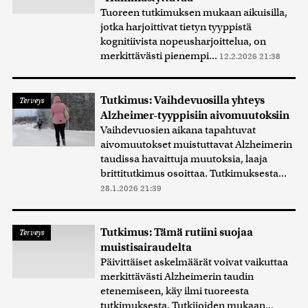
Tuoreen tutkimuksen mukaan aikuisilla,
jotka harjoittivat tietyn tyyppistä
kognitiivista nopeusharjoittelua, on
merkittävästi pienempi...
12.2.2026 21:38
Tutkimus: Vaihdevuosilla yhteys
Terveys
Alzheimer-tyyppisiin aivomuutoksiin
Vaihdevuosien aikana tapahtuvat
aivomuutokset muistuttavat Alzheimerin
taudissa havaittuja muutoksia, laaja
brittitutkimus osoittaa. Tutkimuksesta...
28.1.2026 21:39
Tutkimus: Tämä rutiini suojaa
Terveys
muistisairaudelta
Päivittäiset askelmäärät voivat vaikuttaa
merkittävästi Alzheimerin taudin
etenemiseen, käy ilmi tuoreesta
tutkimuksesta. Tutkijoiden mukaan...