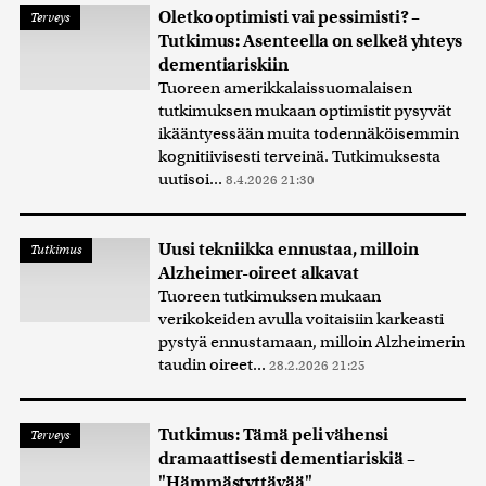
Oletko optimisti vai pessimisti? –
Terveys
Tutkimus: Asenteella on selkeä yhteys
dementiariskiin
Tuoreen amerikkalaissuomalaisen
tutkimuksen mukaan optimistit pysyvät
ikääntyessään muita todennäköisemmin
kognitiivisesti terveinä. Tutkimuksesta
uutisoi...
8.4.2026 21:30
Uusi tekniikka ennustaa, milloin
Tutkimus
Alzheimer-oireet alkavat
Tuoreen tutkimuksen mukaan
verikokeiden avulla voitaisiin karkeasti
pystyä ennustamaan, milloin Alzheimerin
taudin oireet...
28.2.2026 21:25
Tutkimus: Tämä peli vähensi
Terveys
dramaattisesti dementiariskiä –
"Hämmästyttävää"