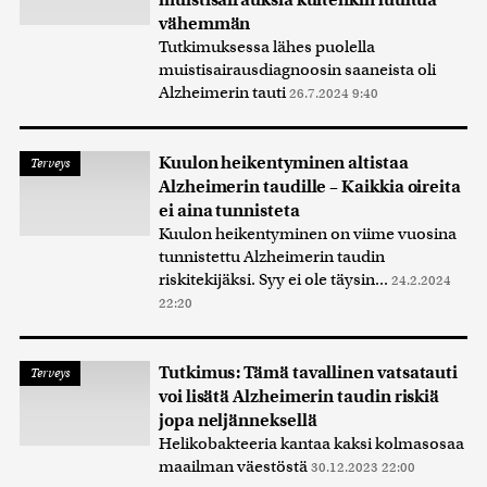
muistisairauksia kuitenkin luultua
vähemmän
Tutkimuksessa lähes puolella
muistisairausdiagnoosin saaneista oli
Alzheimerin tauti
26.7.2024 9:40
Kuulon heikentyminen altistaa
Terveys
Alzheimerin taudille – Kaikkia oireita
ei aina tunnisteta
Kuulon heikentyminen on viime vuosina
tunnistettu Alzheimerin taudin
riskitekijäksi. Syy ei ole täysin...
24.2.2024
22:20
Tutkimus: Tämä tavallinen vatsatauti
Terveys
voi lisätä Alzheimerin taudin riskiä
jopa neljänneksellä
Helikobakteeria kantaa kaksi kolmasosaa
maailman väestöstä
30.12.2023 22:00