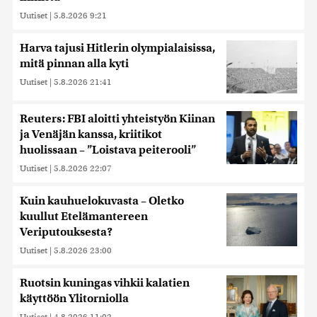
Uutiset
|
5.8.2026 9:21
Harva tajusi Hitlerin olympialaisissa,
mitä pinnan alla kyti
Uutiset
|
5.8.2026 21:41
Reuters: FBI aloitti yhteistyön Kiinan
ja Venäjän kanssa, kriitikot
huolissaan – ”Loistava peiterooli”
Uutiset
|
5.8.2026 22:07
Kuin kauhuelokuvasta – Oletko
kuullut Etelämantereen
Veriputouksesta?
Uutiset
|
5.8.2026 23:00
Ruotsin kuningas vihkii kalatien
käyttöön Ylitorniolla
Uutiset
|
4.8.2026 11:02