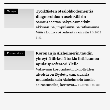
Työikäisten otsalohkodementia
Terveys
diagnosoidaan usein väärin
Sairaus saattaa näkyä esimerkiksi
äkkinäisinä, impulsiivisina ratkaisuina.
Väärä hoito voi pahentaa oireita
1.3.2022
5:31
Koronan ja Alzheimerin taudin
Koronavirus
yhteyttä tärkeää tutkia lisää, sanoo
apulaisprofessori Ylelle
Vakavaan koronatautiin kuolleiden
aivoista on löydetty samanlaisia
muutoksia kuin Alzheimerin tautiin
sairastuneilta, kertovat...
17.2.2022 22:30