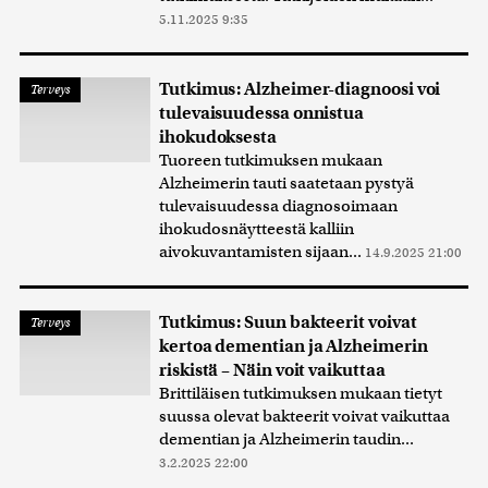
5.11.2025 9:35
Tutkimus: Alzheimer-diagnoosi voi
Terveys
tulevaisuudessa onnistua
ihokudoksesta
Tuoreen tutkimuksen mukaan
Alzheimerin tauti saatetaan pystyä
tulevaisuudessa diagnosoimaan
ihokudosnäytteestä kalliin
aivokuvantamisten sijaan...
14.9.2025 21:00
Tutkimus: Suun bakteerit voivat
Terveys
kertoa dementian ja Alzheimerin
riskistä – Näin voit vaikuttaa
Brittiläisen tutkimuksen mukaan tietyt
suussa olevat bakteerit voivat vaikuttaa
dementian ja Alzheimerin taudin...
3.2.2025 22:00