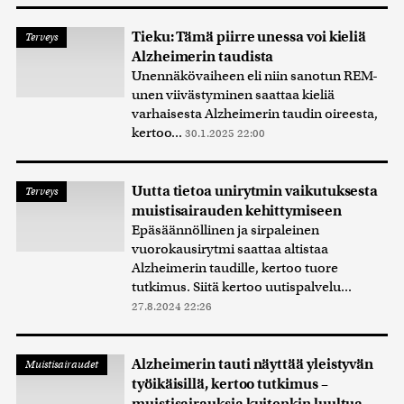
Tieku: Tämä piirre unessa voi kieliä
Terveys
Alzheimerin taudista
Unennäkövaiheen eli niin sanotun REM-
unen viivästyminen saattaa kieliä
varhaisesta Alzheimerin taudin oireesta,
kertoo...
30.1.2025 22:00
Uutta tietoa unirytmin vaikutuksesta
Terveys
muistisairauden kehittymiseen
Epäsäännöllinen ja sirpaleinen
vuorokausirytmi saattaa altistaa
Alzheimerin taudille, kertoo tuore
tutkimus. Siitä kertoo uutispalvelu...
27.8.2024 22:26
Alzheimerin tauti näyttää yleistyvän
Muistisairaudet
työikäisillä, kertoo tutkimus –