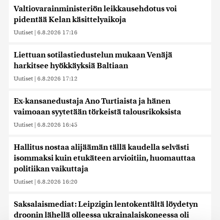
Valtiovarainministeriön leikkausehdotus voi
pidentää Kelan käsittelyaikoja
Uutiset
|
6.8.2026 17:16
Liettuan sotilastiedustelun mukaan Venäjä
harkitsee hyökkäyksiä Baltiaan
Uutiset
|
6.8.2026 17:12
Ex-kansanedustaja Ano Turtiaista ja hänen
vaimoaan syytetään törkeistä talousrikoksista
Uutiset
|
6.8.2026 16:45
Hallitus nostaa alijäämän tällä kaudella selvästi
isommaksi kuin etukäteen arvioitiin, huomauttaa
politiikan vaikuttaja
Uutiset
|
6.8.2026 16:20
Saksalaismediat: Leipzigin lentokentältä löydetyn
droonin lähellä olleessa ukrainalaiskoneessa oli