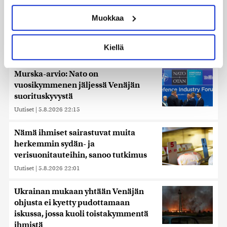
ominaispiirteitä aktiivisesti (sormenjäljen
Muokkaa
muodostaminen)
Ihmiset kahmivat nyt näitä tuotteita
Lue lisää siitä, miten henkilötietojasi käsitellään ja miten
Lidleistä – ”Hittitrendi”
voit määrittää asetuksesi
tiedot-osiossa
. Voit muuttaa
Kiellä
Uutiset
|
5.8.2026 21:21
suostumustasi tai peruuttaa sen milloin vain
evästeilmoituksessa.
Murska-arvio: Nato on
Käytämme evästeitä tarjoamamme sisällön ja mainosten
vuosikymmenen jäljessä Venäjän
räätälöimiseen, sosiaalisen median ominaisuuksien
suorituskyvystä
tukemiseen ja kävijämäärämme analysoimiseen. Lisäksi
Uutiset
|
5.8.2026 22:15
jaamme sosiaalisen median, mainosalan ja analytiikka-
alan kumppaneillemme tietoja siitä, miten käytät
Nämä ihmiset sairastuvat muita
sivustoamme. Kumppanimme voivat yhdistää näitä
herkemmin sydän- ja
tietoja muihin tietoihin, joita olet antanut heille tai joita on
verisuonitauteihin, sanoo tutkimus
kerätty, kun olet käyttänyt heidän palvelujaan. Tietoja
Uutiset
|
5.8.2026 22:01
saatetaan myös siirtää ulkomaille.
Ukrainan mukaan yhtään Venäjän
ohjusta ei kyetty pudottamaan
iskussa, jossa kuoli toistakymmentä
ihmistä