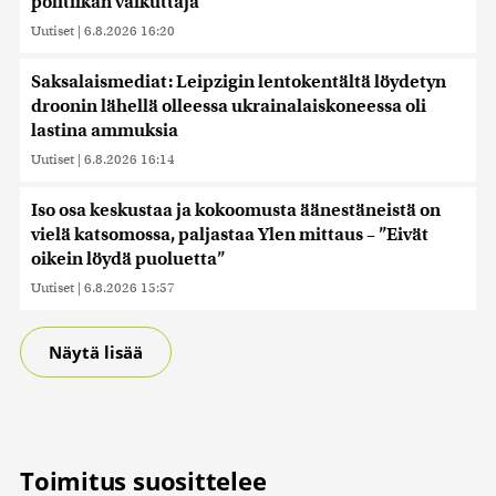
politiikan vaikuttaja
Uutiset
|
6.8.2026 16:20
Saksalaismediat: Leipzigin lentokentältä löydetyn
droonin lähellä olleessa ukrainalaiskoneessa oli
lastina ammuksia
Uutiset
|
6.8.2026 16:14
Iso osa keskustaa ja kokoomusta äänestäneistä on
vielä katsomossa, paljastaa Ylen mittaus – ”Eivät
oikein löydä puoluetta”
Uutiset
|
6.8.2026 15:57
Näytä lisää
Toimitus suosittelee