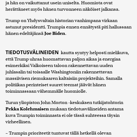
ja hän on vaikuttanut usein uniselta. Huomiota ovat
herättäneet myös hänen turvonneen näköiset jalkansa.
Trump on Yhdysvaltain historian vanhimpana virkaan
astunut presidentti. Trumpia ennen ennätystä piti hallussaan
hänen edeltäjänsä
Joe Biden
.
TIEDOTUSVÄLINEIDEN
kautta syntyy helposti mielikuva,
että Trump uhraa huomattavan paljon aikaa ja energiaa
esimerkiksi Valkoiseen taloon rakennettavan uuden
juhlasalin tai toisaalle Washingtoniin rakennettavan
massiivisen riemukaaren kaltaisiin projekteihin. Samalla
politiikan perinteiset suuret teemat jäävät hänen
toiminnassaan vähemmälle huomiolle.
Turun yliopiston John Morton -keskuksen tutkijatohtorin
Pekka Kolehmaisen
mukaan tiedotusvälineiden antama
kuva Trumpin toiminnasta ei ole tässä suhteessa täysin
virheellinen.
– Trumpin prioriteetit tuntuvat tällä hetkellä olevan