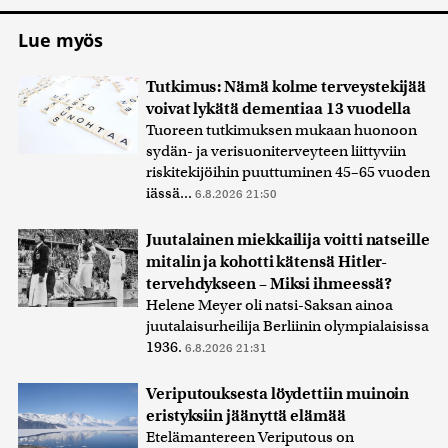
Lue myös
Tutkimus: Nämä kolme terveystekijää
voivat lykätä dementiaa 13 vuodella
Tuoreen tutkimuksen mukaan huonoon
sydän- ja verisuoniterveyteen liittyviin
riskitekijöihin puuttuminen 45–65 vuoden
iässä...
6.8.2026 21:50
Juutalainen miekkailija voitti natseille
mitalin ja kohotti kätensä Hitler-
tervehdykseen – Miksi ihmeessä?
Helene Meyer oli natsi-Saksan ainoa
juutalaisurheilija Berliinin olympialaisissa
1936.
6.8.2026 21:31
Veriputouksesta löydettiin muinoin
eristyksiin jäänyttä elämää
Etelämantereen Veriputous on