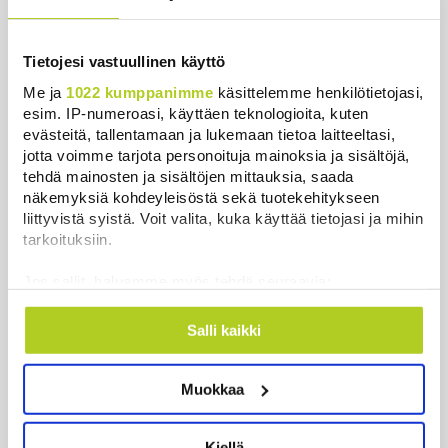
Murska-arvio: Nato on
vuosikymmenen jäljessä Venäjän
suorituskyvystä
Tietojesi vastuullinen käyttö
Uutiset
|
5.8.2026 22:15
Me ja
1022 kumppanimme
käsittelemme henkilötietojasi,
esim. IP-numeroasi, käyttäen teknologioita, kuten
Nämä ihmiset sairastuvat muita
evästeitä, tallentamaan ja lukemaan tietoa laitteeltasi,
herkemmin sydän- ja
jotta voimme tarjota personoituja mainoksia ja sisältöjä,
verisuonitauteihin, sanoo tutkimus
tehdä mainosten ja sisältöjen mittauksia, saada
näkemyksiä kohdeyleisöstä sekä tuotekehitykseen
Uutiset
|
5.8.2026 22:01
liittyvistä syistä. Voit valita, kuka käyttää tietojasi ja mihin
tarkoituksiin.
Ukrainan mukaan yhtään Venäjän
ohjusta ei kyetty pudottamaan
Jos sallit, haluamme myös tehdä seuraavia:
iskussa, jossa kuoli toistakymmentä
Kerätä tietoja maantieteellisestä sijainnistasi,
ihmistä
mahdollisesti muutaman metrin tarkkuudella
Salli kaikki
Uutiset
|
5.8.2026 9:21
Tunnistaa laitteesi skannaamalla sen
ominaispiirteitä aktiivisesti (sormenjäljen
Harva tajusi Hitlerin olympialaisissa,
Muokkaa
muodostaminen)
mitä pinnan alla kyti
Lue lisää siitä, miten henkilötietojasi käsitellään ja miten
Uutiset
|
5.8.2026 21:41
voit määrittää asetuksesi
tiedot-osiossa
. Voit muuttaa
Kiellä