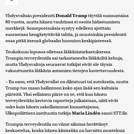
Yhdysvaltain presidentti
Donald Trump
täyttää sunnuntaina
80 vuotta, mutta hänen vauhtinsa ei osoita hidastumisen
merkkejä. Somepostauksia syntyy edelleen ajoittain
suorastaan hengästyttävää tahtia, ja muutoinkin presidentti
osaa pitää itsensä globaalin huomion keskipisteessä.
Toukokuun lopussa olleessa lääkärintarkastuksessa
Trumpin terveydentila sai tarkastaneelta lääkäriltä kehuja,
mutta Yhdysvaltoja seuraavat tutkijat eivät ole täysin
vakuuttuneita lääkärin antamien tietojen luotettavuudesta.
– En sano, että Yhdysvallat on diktatuuri tai autokratia, mutta
Trump tuo maan hallintoon koko ajan lisää sen kaltaisia
piirteitä. Yksi sellainen piirre on se, että kun hänen
terveydestään kertovia raportteja julkaistaan, niitä eivät
usko kuin hänen uskollisimmat kannattajansa,
Ulkopoliittisen instituutin tutkija
Maria Lindén
sanoi STT:lle.
Trumpin terveydentila on viime aikoina herättänyt
keskustelua, koska hänen käsissään on havaittu mustelmia