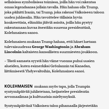
sellaisissa symbolisissa toimissa, joilla hän voi rakentaa
omaa legendaansa jollain tavalla. Hän haluaa olla Trump,
joka päihitti Iranin, tai Trump, joka rakensi Valkoiseen taloon
uuden juhlasalin. Hän tavoittelee tällaisia hyvin
konkreettisia, elämään jääviä asioita, joilla hän pystyy
rakentamaan kuvaa itsestään suurena presidenttinä,
Kolehmainen sanoo.
Kolehmaisen mukaan Trump haluaa, että hänet luetaan
tulevaisuudessa
George Washingtonin
ja
Abraham
Lincolnin
kaltaisten kansallisten suurmiesten joukkoon.
– Tästä samasta syystä hän viime vuonna puhui uusien
alueiden, kuten esimerkiksi Grönlannin tai Kanadan,
liittämisestä Yhdysvaltoihin, Kolehmainen sanoi.
KOLEHMAISEN
mukaan myös tapa, jolla Trumpin
syntymäpäivää juhlistetaan, heijastelee presidentin
arvomaailmaa ja kulttuurisia mieltymyksiä.
Syntymäpäivänä Valkoisen talon pihamaalla järjestetään