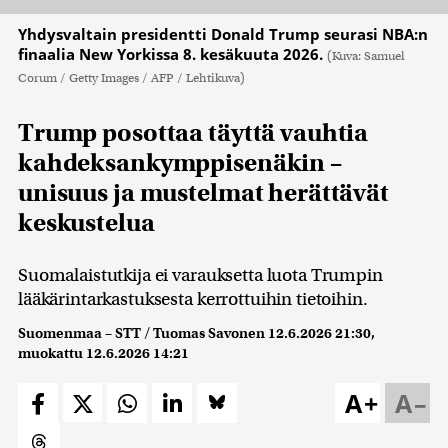
Yhdysvaltain presidentti Donald Trump seurasi NBA:n
finaalia New Yorkissa 8. kesäkuuta 2026.
(Kuva: Samuel
Corum / Getty Images / AFP / Lehtikuva)
Trump posottaa täyttä vauhtia
kahdeksankymppisenäkin –
unisuus ja mustelmat herättävät
keskustelua
Suomalaistutkija ei varauksetta luota Trumpin
lääkärintarkastuksesta kerrottuihin tietoihin.
Suomenmaa – STT / Tuomas Savonen
12.6.2026 21:30
,
muokattu
12.6.2026 14:21
A+
A–