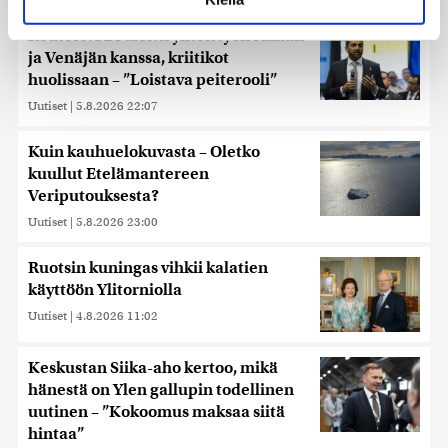
suostumustasi tai peruuttaa sen milloin vain
evästeilmoituksessa.
Reuters: FBI aloitti yhteistyön Kiinan
ja Venäjän kanssa, kriitikot
Käytämme evästeitä tarjoamamme sisällön ja mainosten
huolissaan – ”Loistava peiterooli”
räätälöimiseen, sosiaalisen median ominaisuuksien
Uutiset
|
5.8.2026 22:07
tukemiseen ja kävijämäärämme analysoimiseen. Lisäksi
jaamme sosiaalisen median, mainosalan ja analytiikka-
Kuin kauhuelokuvasta – Oletko
alan kumppaneillemme tietoja siitä, miten käytät
kuullut Etelämantereen
sivustoamme. Kumppanimme voivat yhdistää näitä
Veriputouksesta?
tietoja muihin tietoihin, joita olet antanut heille tai joita on
kerätty, kun olet käyttänyt heidän palvelujaan. Tietoja
Uutiset
|
5.8.2026 23:00
saatetaan myös siirtää ulkomaille.
Ruotsin kuningas vihkii kalatien
käyttöön Ylitorniolla
Uutiset
|
4.8.2026 11:02
Keskustan Siika-aho kertoo, mikä
hänestä on Ylen gallupin todellinen
uutinen – ”Kokoomus maksaa siitä
hintaa”