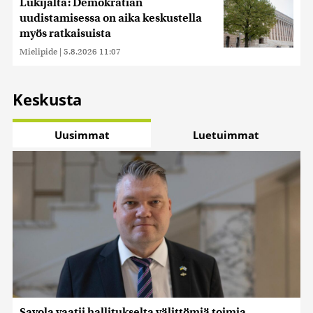
Lukijalta: Demokratian
uudistamisessa on aika keskustella
myös ratkaisuista
Mielipide
|
5.8.2026 11:07
Keskusta
Uusimmat
Luetuimmat
Savola vaatii hallitukselta välittömiä toimia