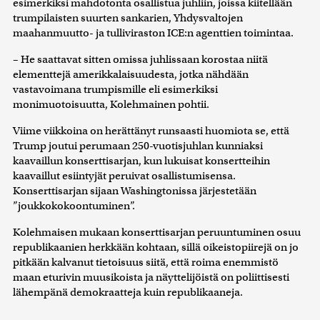
esimerkiksi mahdotonta osallistua juhliin, joissa kiitellään
trumpilaisten suurten sankarien, Yhdysvaltojen
maahanmuutto- ja tulliviraston ICE:n agenttien toimintaa.
– He saattavat sitten omissa juhlissaan korostaa niitä
elementtejä amerikkalaisuudesta, jotka nähdään
vastavoimana trumpismille eli esimerkiksi
monimuotoisuutta, Kolehmainen pohtii.
Viime viikkoina on herättänyt runsaasti huomiota se, että
Trump joutui perumaan 250-vuotisjuhlan kunniaksi
kaavaillun konserttisarjan, kun lukuisat konsertteihin
kaavaillut esiintyjät peruivat osallistumisensa.
Konserttisarjan sijaan Washingtonissa järjestetään
”joukkokokoontuminen”.
Kolehmaisen mukaan konserttisarjan peruuntuminen osuu
republikaanien herkkään kohtaan, sillä oikeistopiirejä on jo
pitkään kalvanut tietoisuus siitä, että roima enemmistö
maan eturivin muusikoista ja näyttelijöistä on poliittisesti
lähempänä demokraatteja kuin republikaaneja.