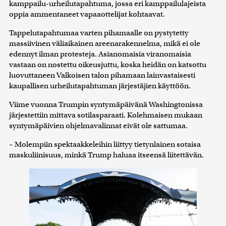
kamppailu-urheilutapahtuma, jossa eri kamppailulajeista
oppia ammentaneet vapaaottelijat kohtaavat.
Tappelutapahtumaa varten pihamaalle on pystytetty
massiivinen väliaikainen areenarakennelma, mikä ei ole
edennyt ilman protesteja. Asianomaisia viranomaisia
vastaan on nostettu oikeusjuttu, koska heidän on katsottu
luovuttaneen Valkoisen talon pihamaan lainvastaisesti
kaupallisen urheilutapahtuman järjestäjien käyttöön.
Viime vuonna Trumpin syntymäpäivänä Washingtonissa
järjestettiin mittava sotilasparaati. Kolehmaisen mukaan
syntymäpäivien ohjelmavalinnat eivät ole sattumaa.
– Molempiin spektaakkeleihin liittyy tietynlainen sotaisa
maskuliinisuus, minkä Trump haluaa itseensä liitettävän.