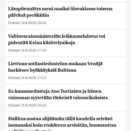
Lämpöennätys meni uusiksi Slovakiassa toisena
päivänä peräkkäin
Uutiset
|
6.8.2026 18:44
Valtiovarainministeriön leikkausehdotus voi
pidentää Kelan käsittelyaikoja
Uutiset
|
6.8.2026 17:16
Liettuan sotilastiedustelun mukaan Venäjä
harkitsee hyökkäyksiä Baltiaan
Uutiset
|
6.8.2026 17:12
Ex-kansanedustaja Ano Turtiaista ja hänen
vaimoaan syytetään törkeistä talousrikoksista
Uutiset
|
6.8.2026 16:45
Hallitus nostaa alijäämän tällä kaudella selvästi
isommaksi kuin etukäteen arvioitiin, huomauttaa