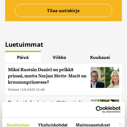
Luetuimmat
Päivä
Viikko
Kuukausi
Miksi Ruotsin Daniel on pelkkä
prinssi, mutta Norjan Mette-Marit on
kruununprinsessa?
Uutiset
|
3.8.2026 21:46
Ihmiset kahmivat nyt näitä tuotteita
Lidleistä – ”Hittitrendi”
Uutiset
|
5.8.2026 21:21
Suostumus
Yksityiskohdat
Mainosasetukset
Tiet