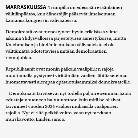
MARRASKUUSSA
Trumpilla on edessään eräänlainen
välitilinpäätös, kun äänestäjät pääsevät ilmaisemaan
kantansa kongressin välivaaleissa.
Demokraatit ovat menestyneet hyvin erilaisissa viime
aikoina Yhdysvalloissa järjestetyissä äänestyksissä, mutta
Kolehmaisen ja Lindénin mukaan välivaaleista ei ole
välttämättä odotettavissa mitään demokraattien
riemujuhlaa.
Republikaanit ovat monin paikoin vaalipiirien rajoja
muuttamalla pystyneet virittämään vaalien lähtöasetelmat
huomattavasti aiempaa epäsuotuisammiksi demokraateille.
– Demokraatit tarvitsevat nyt todella paljon enemmän ääniä
edustajainhuoneen haltuunottoon kuin mitä he olisivat
tarvinneet vuoden 2024 vaalien mukaisilla vaalipiirien
rajoilla. Nyt ei riitä pelkkä voitto, vaan nyt tarvitaan
murskavoitto, Lindén sanoo.