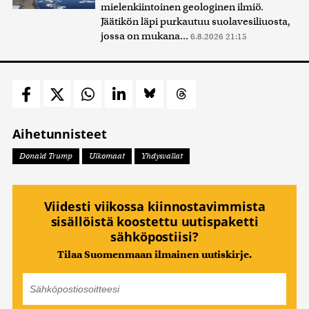
mielenkiintoinen geologinen ilmiö.
Jäätikön läpi purkautuu suolavesiliuosta,
jossa on mukana...
6.8.2026 21:15
Aihetunnisteet
Donald Trump
Ulkomaat
Yhdysvallat
Viidesti viikossa kiinnostavimmista
sisällöistä koostettu uutispaketti
sähköpostiisi?
Tilaa Suomenmaan ilmainen uutiskirje.