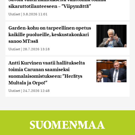
sikaruttotilanteeseen – ”Viipymättä”
Uutiset
|
3.8.2026 11:01
Garden-kohu on tarpeellinen opetus
kaikille puolueille, keskustakonkari
sanoo MT:ssä
Uutiset
|
28.7.2026 13:18
Antti Kurvinen vaatii hallitukselta
toimia Carunan saamiseksi
suomalaisomistukseen: ”Herätys
Multala ja Orpo!”
Uutiset
|
24.7.2026 12:48