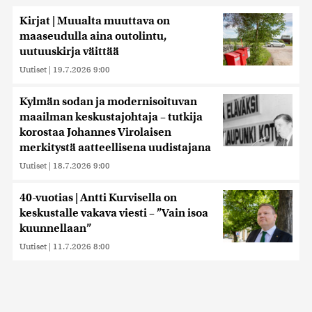
Kirjat | Muualta muuttava on
maaseudulla aina outolintu,
uutuuskirja väittää
Uutiset
|
19.7.2026 9:00
Kylmän sodan ja modernisoituvan
maailman keskustajohtaja – tutkija
korostaa Johannes Virolaisen
merkitystä aatteellisena uudistajana
Uutiset
|
18.7.2026 9:00
40-vuotias | Antti Kurvisella on
keskustalle vakava viesti – ”Vain isoa
kuunnellaan”
Uutiset
|
11.7.2026 8:00