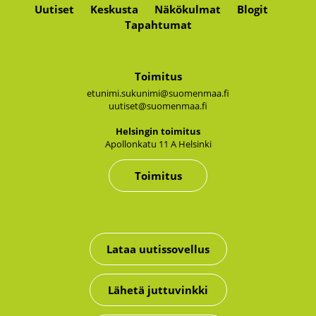
Uutiset
Keskusta
Näkökulmat
Blogit
Tapahtumat
Toimitus
etunimi.sukunimi@suomenmaa.fi
uutiset@suomenmaa.fi
Hel­sin­gin toi­mi­tus
Apol­lon­ka­tu 11 A Hel­sin­ki
Toimitus
Lataa uutissovellus
Lähetä juttuvinkki