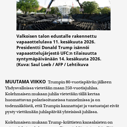
Valkoisen talon edustalle rakennettu
vapaaottelulava 11. kesäkuuta 2026.
Presidentti Donald Trump isännöi
vapaaottelujärjestö UFC:n tilaisuutta
syntymäpäivänään 14. kesäkuuta 2026.
(Kuva: Saul Loeb / AFP / Lehtikuva
MUUTAMA VIIKKO
Trumpin 80-vuotispäivän jälkeen
Yhdysvalloissa vietetään maan 250-vuotisjuhlaa.
Kolehmaisen mukaan juhlia vietetään tällä kertaa
huomattavan polarisoituneissa tunnelmissa ja on
todennäköistä, että Trumpin kannattajat ja vastustajat eivät
pysty viettämään juhlapäivää yhteisissä juhlissa.
Kolehmaisen mukaan Trump-kriittisten kansalaisten on