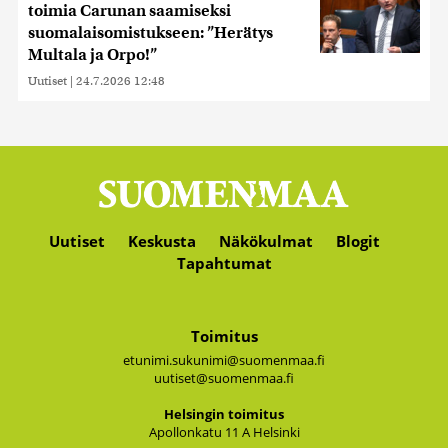
toimia Carunan saamiseksi
suomalaisomistukseen: ”Herätys
Multala ja Orpo!”
Uutiset
|
24.7.2026 12:48
Uutiset
Keskusta
Näkökulmat
Blogit
Tapahtumat
Toimitus
etunimi.sukunimi@suomenmaa.fi
uutiset@suomenmaa.fi
Hel­sin­gin toi­mi­tus
Apol­lon­ka­tu 11 A Hel­sin­ki