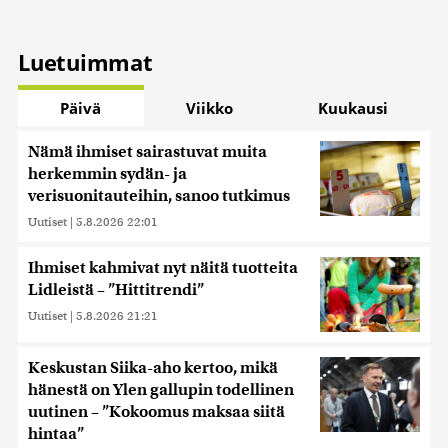
Luetuimmat
Päivä
Viikko
Kuukausi
Nämä ihmiset sairastuvat muita
herkemmin sydän- ja
verisuonitauteihin, sanoo tutkimus
Uutiset
|
5.8.2026 22:01
Ihmiset kahmivat nyt näitä tuotteita
Lidleistä – ”Hittitrendi”
Uutiset
|
5.8.2026 21:21
Keskustan Siika-aho kertoo, mikä
hänestä on Ylen gallupin todellinen
uutinen – ”Kokoomus maksaa siitä
hintaa”