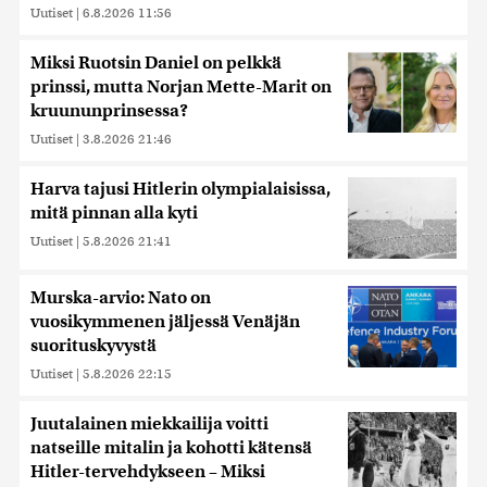
Uutiset
|
6.8.2026 11:56
Miksi Ruotsin Daniel on pelkkä
prinssi, mutta Norjan Mette-Marit on
kruununprinsessa?
Uutiset
|
3.8.2026 21:46
Harva tajusi Hitlerin olympialaisissa,
mitä pinnan alla kyti
Uutiset
|
5.8.2026 21:41
Murska-arvio: Nato on
vuosikymmenen jäljessä Venäjän
suorituskyvystä
Uutiset
|
5.8.2026 22:15
Juutalainen miekkailija voitti
natseille mitalin ja kohotti kätensä
Hitler-tervehdykseen – Miksi