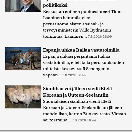
poliitikoksi
Keskustan entinen puoluesihteeri Timo
Laaninen hämmästelee
perussuomalaisten sosiaali- ja
terveysministerin Wille Rydmanin
toimintaa. Laaninen...
7.8.2026 18:09
Espanja uhkaa Italiaa vastatoimilla
Espanja uhkasi perjantaina Italiaa
vastatoimilla, ellei Italia peru kuukauden
mittaista keskeytystä Schengenin
vapaan...
7.8.2026 16:55
Sianlihaa voi jälleen viedä Etelä-
Koreaan ja Uuteen-Seelantiin
Suomalaisen sianlihan vienti Etelä-
Koreaan ja Uuteen-Seelantiin on jälleen
mahdollista, kertoo Ruokavirasto. Virasto
sai torstaina...
7.8.2026 16:44