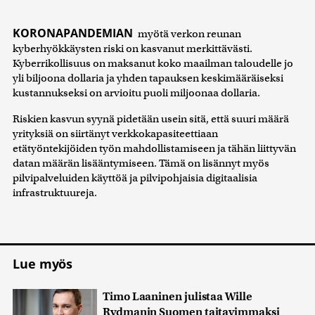
KORONAPANDEMIAN
myötä verkon reunan
kyberhyökkäysten riski on kasvanut merkittävästi.
Kyberrikollisuus on maksanut koko maailman taloudelle jo
yli biljoona dollaria ja yhden tapauksen keskimääräiseksi
kustannukseksi on arvioitu puoli miljoonaa dollaria.
Riskien kasvun syynä pidetään usein sitä, että suuri määrä
yrityksiä on siirtänyt verkkokapasiteettiaan
etätyöntekijöiden työn mahdollistamiseen ja tähän liittyvän
datan määrän lisääntymiseen. Tämä on lisännyt myös
pilvipalveluiden käyttöä ja pilvipohjaisia digitaalisia
infrastruktuureja.
Lue myös
Timo Laaninen julistaa Wille
Rydmanin Suomen taitavimmaksi