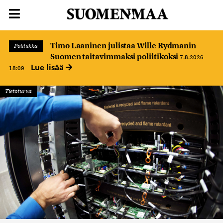
Timo Laaninen julistaa Wille Rydmanin
Politiikka
Suomen taitavimmaksi poliitikoksi
7.8.2026
Lue lisää
18:09
Tietoturva