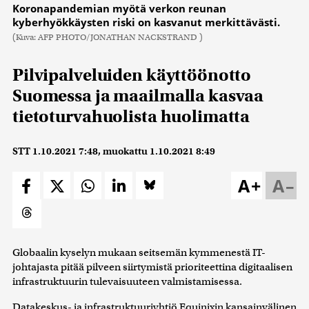
Koronapandemian myötä verkon reunan
kyberhyökkäysten riski on kasvanut merkittävästi.
(Kuva: AFP PHOTO/JONATHAN NACKSTRAND )
Pilvipalveluiden käyttöönotto
Suomessa ja maailmalla kasvaa
tietoturvahuolista huolimatta
STT
1.10.2021 7:48
, muokattu
1.10.2021 8:49
A+
A–
Globaalin kyselyn mukaan seitsemän kymmenestä IT-
johtajasta pitää pilveen siirtymistä prioriteettina digitaalisen
infrastruktuurin tulevaisuuteen valmistamisessa.
Datakeskus- ja infrastruktuuriyhtiö Equinixin kansainvälinen