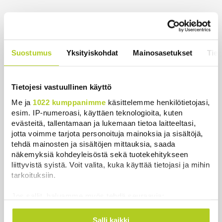
Uusimmat
Timo Laaninen julistaa Wille Rydmanin Suomen
taitavimmaksi poliitikoksi
Suostumus
Yksityiskohdat
Mainosasetukset
Tiet
Uutiset
|
7.8.2026 18:09
Espanja uhkaa Italiaa vastatoimilla
Tietojesi vastuullinen käyttö
Uutiset
|
7.8.2026 16:55
Me ja
1022 kumppanimme
käsittelemme henkilötietojasi,
esim. IP-numeroasi, käyttäen teknologioita, kuten
Sianlihaa voi jälleen viedä Etelä-Koreaan ja Uuteen-
evästeitä, tallentamaan ja lukemaan tietoa laitteeltasi,
Seelantiin
jotta voimme tarjota personoituja mainoksia ja sisältöjä,
tehdä mainosten ja sisältöjen mittauksia, saada
Uutiset
|
7.8.2026 16:44
näkemyksiä kohdeyleisöstä sekä tuotekehitykseen
liittyvistä syistä. Voit valita, kuka käyttää tietojasi ja mihin
Järjestöt vastustavat karhun kiintiömetsästystä –
tarkoituksiin.
poliisi vetoaa kansalaisten turvallisuuteen
Uutiset
|
7.8.2026 15:51
Jos sallit, haluamme myös tehdä seuraavia:
Kerätä tietoja maantieteellisestä sijainnistasi,
Ruokavirasto muuttaa rajoituksia afrikkalaisen
mahdollisesti muutaman metrin tarkkuudella
Salli kaikki