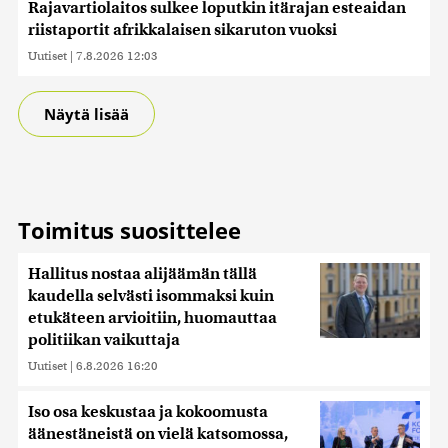
Rajavartiolaitos sulkee loputkin itärajan esteaidan
riistaportit afrikkalaisen sikaruton vuoksi
Uutiset
|
7.8.2026 12:03
Näytä lisää
Toimitus suosittelee
Hallitus nostaa alijäämän tällä
kaudella selvästi isommaksi kuin
etukäteen arvioitiin, huomauttaa
politiikan vaikuttaja
Uutiset
|
6.8.2026 16:20
Iso osa keskustaa ja kokoomusta
äänestäneistä on vielä katsomossa,