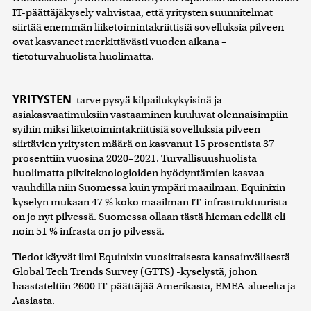
IT-päättäjäkysely vahvistaa, että yritysten suunnitelmat
siirtää enemmän liiketoimintakriittisiä sovelluksia pilveen
ovat kasvaneet merkittävästi vuoden aikana –
tietoturvahuolista huolimatta.
YRITYSTEN
tarve pysyä kilpailukykyisinä ja
asiakasvaatimuksiin vastaaminen kuuluvat olennaisimpiin
syihin miksi liiketoimintakriittisiä sovelluksia pilveen
siirtävien yritysten määrä on kasvanut 15 prosentista 37
prosenttiin vuosina 2020–2021. Turvallisuushuolista
huolimatta pilviteknologioiden hyödyntämien kasvaa
vauhdilla niin Suomessa kuin ympäri maailman. Equinixin
kyselyn mukaan 47 % koko maailman IT-infrastruktuurista
on jo nyt pilvessä. Suomessa ollaan tästä hieman edellä eli
noin 51 % infrasta on jo pilvessä.
Tiedot käyvät ilmi Equinixin vuosittaisesta kansainvälisestä
Global Tech Trends Survey (GTTS) -kyselystä, johon
haastateltiin 2600 IT-päättäjää Amerikasta, EMEA-alueelta ja
Aasiasta.