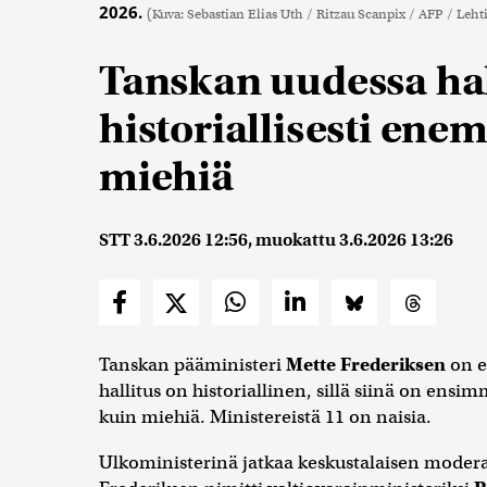
2026.
(Kuva: Sebastian Elias Uth / Ritzau Scanpix / AFP / Leht
Tanskan uudessa hal
historiallisesti ene
miehiä
STT
3.6.2026 12:56
, muokattu
3.6.2026 13:26
Tanskan pääministeri
Mette Frederiksen
on e
hallitus on historiallinen, sillä siinä on ens
kuin miehiä. Ministereistä 11 on naisia.
Ulkoministerinä jatkaa keskustalaisen moder