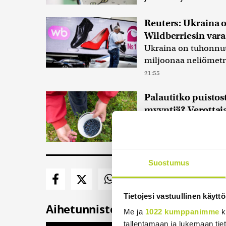
Reuters: Ukraina 
Wildberriesin vara
Ukraina on tuhonnut 
miljoonaa neliömetr
21:55
Palautitko puistos
myyntiä? Verottaja
Luonnonvaraisten ma
kun marjat myydään s
Suostumus
Tietojesi vastuullinen käyttö
Aihetunnisteet
Me ja
1022 kumppanimme
k
tallentamaan ja lukemaan tieto