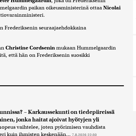
eter Hummelgaardin
, joka oli Frederiksenin
ummelgaardin paikan oikeusministerinä ottaa
Nicolai
altiovarainministeri.
 Frederiksenin seuraajaehdokkaina
jan
Christine Cordsenin
mukaan Hummelgaardin
itä, että hän on Frederiksenin suosikki
kunnissa? – Karkaussekunti on tiedepiireissä
nen, jonka haitat ajoivat hyötyjen yli
opeus vaihtelee, joten pyörimisen vauhdista
eri kuin ihmisten keskenään...
7.8.2026 22:30