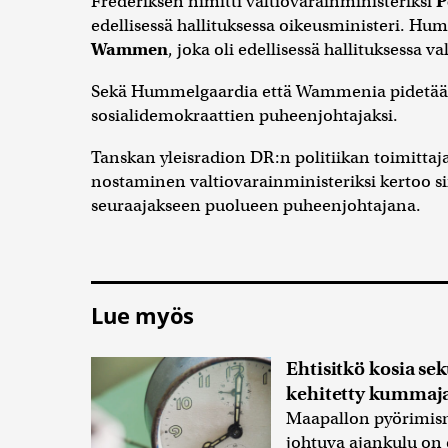
Frederiksen nimitti valtiovarainministeriksi
P
edellisessä hallituksessa oikeusministeri. H
Wammen
, joka oli edellisessä hallituksessa v
Sekä Hummelgaardia että Wammenia pidetään
sosialidemokraattien puheenjohtajaksi.
Tanskan yleisradion DR:n politiikan toimitta
nostaminen valtiovarainministeriksi kertoo si
seuraajakseen puolueen puheenjohtajana.
Lue myös
Ehtisitkö kosia se
kehitetty kummajai
Maapallon pyörimisn
johtuva ajankulu on 