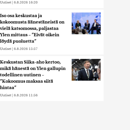
Uutiset
|
6.8.2026 16:20
Iso osa keskustaa ja
kokoomusta äänestäneistä on
vielä katsomossa, paljastaa
Ylen mittaus – ”Eivät oikein
löydä puoluetta”
Uutiset
|
6.8.2026 15:57
Keskustan Siika-aho kertoo,
mikä hänestä on Ylen gallupin
todellinen uutinen –
”Kokoomus maksaa siitä
hintaa”
Uutiset
|
6.8.2026 11:56