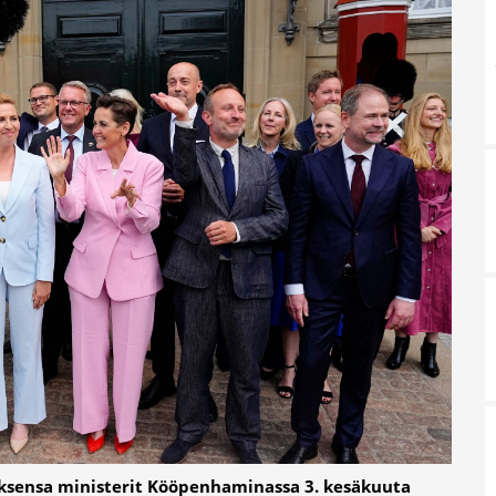
tuksensa ministerit Kööpenhaminassa 3. kesäkuuta