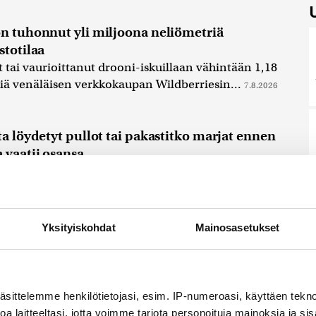
on tuhonnut yli miljoona neliömetriä
stotilaa
tai vaurioittanut drooni-iskuillaan vähintään 1,18
iä venäläisen verkkokaupan Wildberriesin...
7.8.2026
ta löydetyt pullot tai pakastitko marjat ennen
 vaatii osansa
rjojen myynnistä saadut tulot ovat verovapaita,
ellaisinaan kuluttajalle, vaikka...
7.8.2026 21:42
Yksityiskohdat
Mainosasetukset
äsittelemme henkilötietojasi, esim. IP-numeroasi, käyttäen teknol
a laitteeltasi, jotta voimme tarjota personoituja mainoksia ja sis