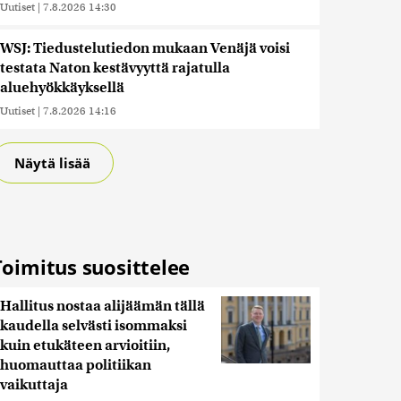
Uutiset
|
7.8.2026 14:30
WSJ: Tiedustelutiedon mukaan Venäjä voisi
testata Naton kestävyyttä rajatulla
aluehyökkäyksellä
Uutiset
|
7.8.2026 14:16
Näytä lisää
Toimitus suosittelee
Hallitus nostaa alijäämän tällä
kaudella selvästi isommaksi
kuin etukäteen arvioitiin,
huomauttaa politiikan
vaikuttaja