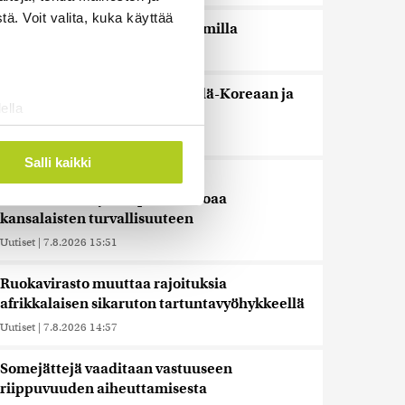
ä. Voit valita, kuka käyttää
Espanja uhkaa Italiaa vastatoimilla
Uutiset
|
7.8.2026 16:55
Sianlihaa voi jälleen viedä Etelä-Koreaan ja
ella
Uuteen-Seelantiin
ostaminen)
Uutiset
|
7.8.2026 16:44
ossa
. Voit muuttaa
Salli kaikki
Järjestöt vastustavat karhun
kiintiömetsästystä – poliisi vetoaa
kansalaisten turvallisuuteen
 ominaisuuksien tukemiseen
tiikka-alan
Uutiset
|
7.8.2026 15:51
ietoja muihin tietoihin, joita
Ruokavirasto muuttaa rajoituksia
 myös siirtää ulkomaille.
afrikkalaisen sikaruton tartuntavyöhykkeellä
Uutiset
|
7.8.2026 14:57
Somejättejä vaaditaan vastuuseen
riippuvuuden aiheuttamisesta