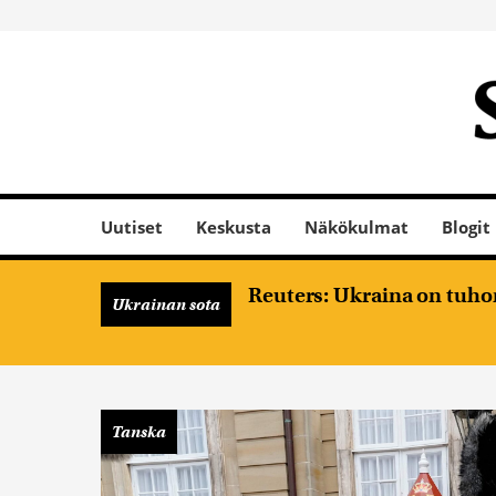
Uutiset
Keskusta
Näkökulmat
Blogit
Reuters: Ukraina on tuhon
Ukrainan sota
Tanska