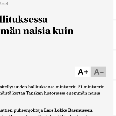
ikuva)
lituksessa
mmän naisia kuin
A+
A–
sitellyt uuden hallituksensa ministerit. 21 ministerin
immäistä kertaa Tanskan historiassa enemmän naisia
aattien puheenjohtaja
Lars Lokke Rasmussen
.