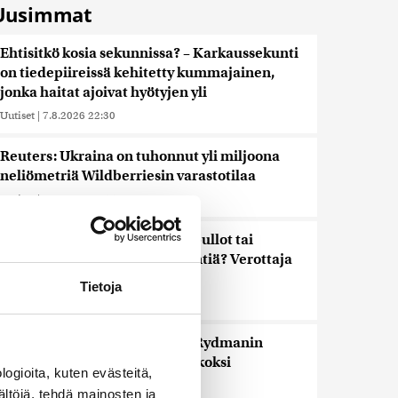
Uusimmat
Ehtisitkö kosia sekunnissa? – Karkaussekunti
on tiedepiireissä kehitetty kummajainen,
jonka haitat ajoivat hyötyjen yli
Uutiset
|
7.8.2026 22:30
Reuters: Ukraina on tuhonnut yli miljoona
neliömetriä Wildberriesin varastotilaa
Uutiset
|
7.8.2026 21:55
Palautitko puistosta löydetyt pullot tai
pakastitko marjat ennen myyntiä? Verottaja
vaatii osansa
Tietoja
Uutiset
|
7.8.2026 21:42
Timo Laaninen julistaa Wille Rydmanin
Suomen taitavimmaksi poliitikoksi
ogioita, kuten evästeitä,
Uutiset
|
7.8.2026 18:09
ältöjä, tehdä mainosten ja