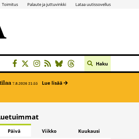
Toimitus
Palaute ja juttuvinkki
Lataa uutissovellus
Haku
tilaa
Lue lisää
7.8.2026 21:55
Luetuimmat
Päivä
Viikko
Kuukausi