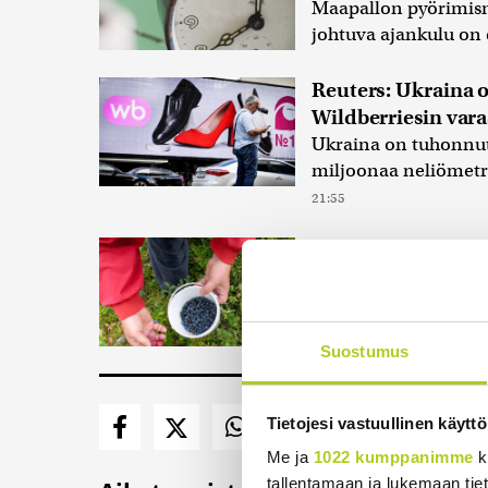
Maapallon pyörimisn
johtuva ajankulu on 
Reuters: Ukraina 
Wildberriesin vara
Ukraina on tuhonnut 
miljoonaa neliömetr
21:55
Palautitko puistos
myyntiä? Verottaja
Luonnonvaraisten ma
kun marjat myydään s
Suostumus
Tietojesi vastuullinen käyttö
Me ja
1022 kumppanimme
k
tallentamaan ja lukemaan tieto