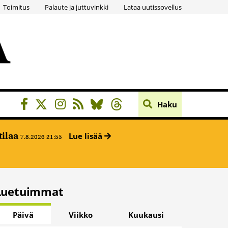
Toimitus
Palaute ja juttuvinkki
Lataa uutissovellus
Haku
tilaa
Lue lisää
7.8.2026 21:55
Luetuimmat
Päivä
Viikko
Kuukausi