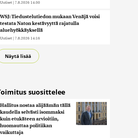
Uutiset
|
7.8.2026 14:30
WSJ: Tiedustelutiedon mukaan Venäjä voisi
testata Naton kestävyyttä rajatulla
aluehyökkäyksellä
Uutiset
|
7.8.2026 14:16
Näytä lisää
Toimitus suosittelee
Hallitus nostaa alijäämän tällä
kaudella selvästi isommaksi
kuin etukäteen arvioitiin,
huomauttaa politiikan
vaikuttaja