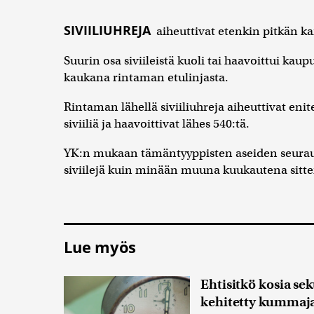
SIVIILIUHREJA
aiheuttivat etenkin pitkän ka
Suurin osa siviileistä kuoli tai haavoittui kau
kaukana rintaman etulinjasta.
Rintaman lähellä siviiliuhreja aiheuttivat eni
siviiliä ja haavoittivat lähes 540:tä.
YK:n mukaan tämäntyyppisten aseiden seurau
siviilejä kuin minään muuna kuukautena sitt
Lue myös
Ehtisitkö kosia se
kehitetty kummajai