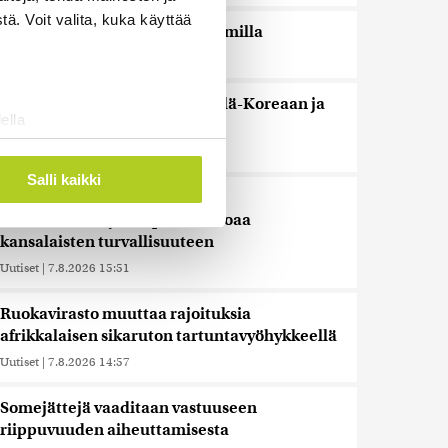
ä. Voit valita, kuka käyttää
Espanja uhkaa Italiaa vastatoimilla
Uutiset
|
7.8.2026 16:55
Sianlihaa voi jälleen viedä Etelä-Koreaan ja
ella
Uuteen-Seelantiin
ostaminen)
Uutiset
|
7.8.2026 16:44
ossa
. Voit muuttaa
Salli kaikki
Järjestöt vastustavat karhun
kiintiömetsästystä – poliisi vetoaa
kansalaisten turvallisuuteen
 ominaisuuksien tukemiseen
tiikka-alan
Uutiset
|
7.8.2026 15:51
ietoja muihin tietoihin, joita
Ruokavirasto muuttaa rajoituksia
 myös siirtää ulkomaille.
afrikkalaisen sikaruton tartuntavyöhykkeellä
Uutiset
|
7.8.2026 14:57
Somejättejä vaaditaan vastuuseen
riippuvuuden aiheuttamisesta