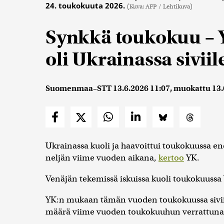
24. toukokuuta 2026.
(Kuva: AFP / Lehtikuva)
Synkkä toukokuu – 
oli Ukrainassa siviil
Suomenmaa–STT
13.6.2026 11:07
, muokattu
13.
Ukrainassa kuoli ja haavoittui toukokuussa 
neljän viime vuoden aikana,
kertoo
YK.
Venäjän tekemissä iskuissa kuoli toukokuussa Y
YK:n mukaan tämän vuoden toukokuussa siviili
määrä viime vuoden toukokuuhun verrattuna