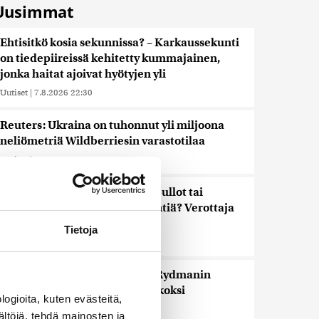
Uusimmat
Ehtisitkö kosia sekunnissa? – Karkaussekunti
on tiedepiireissä kehitetty kummajainen,
jonka haitat ajoivat hyötyjen yli
Uutiset
|
7.8.2026 22:30
Reuters: Ukraina on tuhonnut yli miljoona
neliömetriä Wildberriesin varastotilaa
Uutiset
|
7.8.2026 21:55
Palautitko puistosta löydetyt pullot tai
pakastitko marjat ennen myyntiä? Verottaja
vaatii osansa
Tietoja
Uutiset
|
7.8.2026 21:42
Timo Laaninen julistaa Wille Rydmanin
Suomen taitavimmaksi poliitikoksi
ogioita, kuten evästeitä,
Uutiset
|
7.8.2026 18:09
ältöjä, tehdä mainosten ja