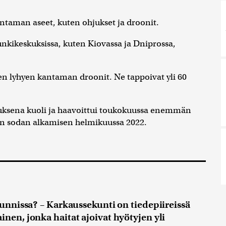
ntaman aseet, kuten ohjukset ja droonit.
punkikeskuksissa, kuten Kiovassa ja Dniprossa,
ten lyhyen kantaman droonit. Ne tappoivat yli 60
ksena kuoli ja haavoittui toukokuussa enemmän
en sodan alkamisen helmikuussa 2022.
kunnissa? – Karkaussekunti on tiedepiireissä
nen, jonka haitat ajoivat hyötyjen yli