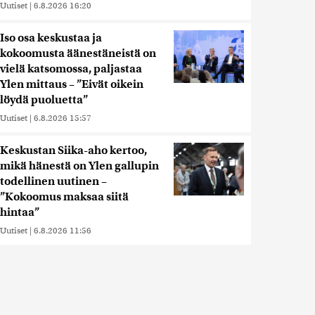
Uutiset
|
6.8.2026 16:20
Iso osa keskustaa ja
kokoomusta äänestäneistä on
vielä katsomossa, paljastaa
Ylen mittaus – ”Eivät oikein
löydä puoluetta”
Uutiset
|
6.8.2026 15:57
Keskustan Siika-aho kertoo,
mikä hänestä on Ylen gallupin
todellinen uutinen –
”Kokoomus maksaa siitä
hintaa”
Uutiset
|
6.8.2026 11:56