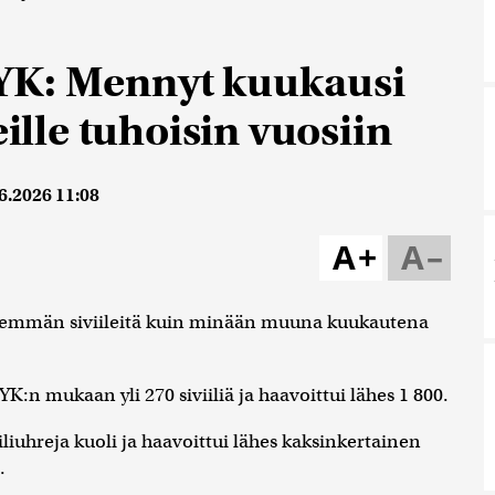
YK: Mennyt kuukausi
eille tuhoisin vuosiin
6.2026 11:08
A+
A–
enemmän siviileitä kuin minään muuna kuukautena
K:n mukaan yli 270 siviiliä ja haavoittui lähes 1 800.
uhreja kuoli ja haavoittui lähes kaksinkertainen
.