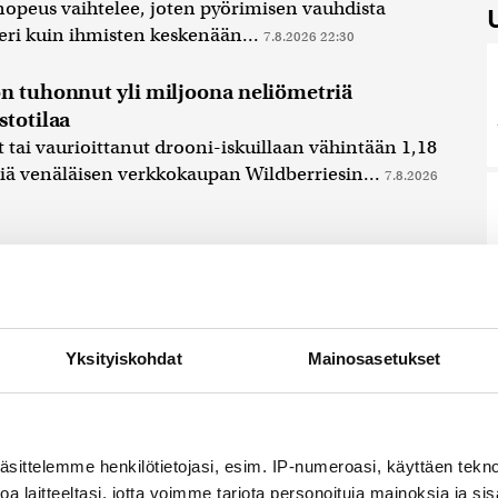
opeus vaihtelee, joten pyörimisen vauhdista
eri kuin ihmisten keskenään...
7.8.2026 22:30
on tuhonnut yli miljoona neliömetriä
stotilaa
tai vaurioittanut drooni-iskuillaan vähintään 1,18
iä venäläisen verkkokaupan Wildberriesin...
7.8.2026
ta löydetyt pullot tai pakastitko marjat ennen
 vaatii osansa
rjojen myynnistä saadut tulot ovat verovapaita,
ellaisinaan kuluttajalle, vaikka...
7.8.2026 21:42
Yksityiskohdat
Mainosasetukset
äsittelemme henkilötietojasi, esim. IP-numeroasi, käyttäen teknol
a laitteeltasi, jotta voimme tarjota personoituja mainoksia ja sis