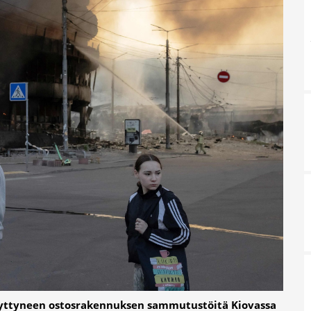
 syttyneen ostosrakennuksen sammutustöitä Kiovassa