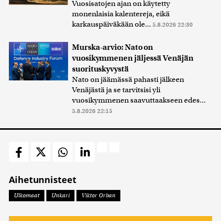
Vuosisatojen ajan on käytetty
monenlaisia kalentereja, eikä
karkauspäiväkään ole...
5.8.2026 22:30
Murska-arvio: Nato on
vuosikymmenen jäljessä Venäjän
suorituskyvystä
Nato on jäämässä pahasti jälkeen
Venäjästä ja se tarvitsisi yli
vuosikymmenen saavuttaakseen edes...
5.8.2026 22:15
Aihetunnisteet
Ulkomaat
Unkari
Viktor Orban