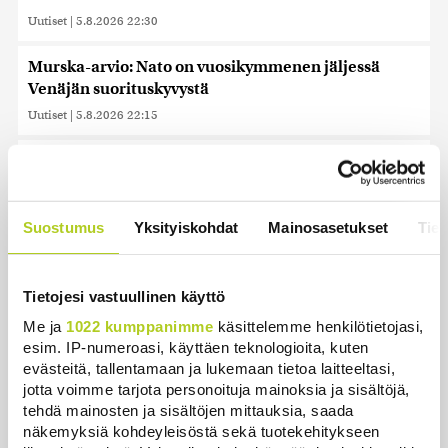
Uutiset
|
5.8.2026 22:30
Murska-arvio: Nato on vuosikymmenen jäljessä
Venäjän suorituskyvystä
Uutiset
|
5.8.2026 22:15
Reuters: FBI aloitti yhteistyön Kiinan ja Venäjän
kanssa, kriitikot huolissaan – ”Loistava peiterooli”
Uutiset
|
5.8.2026 22:07
Suostumus
Yksityiskohdat
Mainosasetukset
Tiet
Nämä ihmiset sairastuvat muita herkemmin sydän-
ja verisuonitauteihin, sanoo tutkimus
Tietojesi vastuullinen käyttö
Uutiset
|
5.8.2026 22:01
Me ja
1022 kumppanimme
käsittelemme henkilötietojasi,
esim. IP-numeroasi, käyttäen teknologioita, kuten
Oletko ihmetellyt peilejä ikkunankarmeissa?
evästeitä, tallentamaan ja lukemaan tietoa laitteeltasi,
Tällainen oli 1800-luvun ”sosiaalinen media”
jotta voimme tarjota personoituja mainoksia ja sisältöjä,
Uutiset
|
5.8.2026 21:45
tehdä mainosten ja sisältöjen mittauksia, saada
näkemyksiä kohdeyleisöstä sekä tuotekehitykseen
Harva tajusi Hitlerin olympialaisissa, mitä pinnan