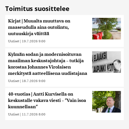
kerätty, kun olet käyttänyt heidän palvelujaan. Tietoja
Toimitus suosittelee
saatetaan myös siirtää ulkomaille.
Kirjat | Muualta muuttava on
maaseudulla aina outolintu,
uutuuskirja väittää
Uutiset
|
19.7.2026 9:00
Kylmän sodan ja modernisoituvan
maailman keskustajohtaja – tutkija
korostaa Johannes Virolaisen
merkitystä aatteellisena uudistajana
Uutiset
|
18.7.2026 9:00
40-vuotias | Antti Kurvisella on
keskustalle vakava viesti – ”Vain isoa
kuunnellaan”
Uutiset
|
11.7.2026 8:00