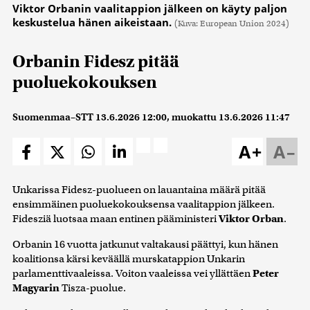
Viktor Orbanin vaalitappion jälkeen on käyty paljon
keskustelua hänen aikeistaan.
(Kuva: European Union 2024)
Orbanin Fidesz pitää
puoluekokouksen
Suomenmaa–STT
13.6.2026 12:00
, muokattu
13.6.2026 11:47
A+
A–
Unkarissa Fidesz-puolueen on lauantaina määrä pitää
ensimmäinen puoluekokouksensa vaalitappion jälkeen.
Fidesziä luotsaa maan entinen pääministeri
Viktor Orban
.
Orbanin 16 vuotta jatkunut valtakausi päättyi, kun hänen
koalitionsa kärsi keväällä murskatappion Unkarin
parlamenttivaaleissa. Voiton vaaleissa vei yllättäen
Peter
Magyarin
Tisza-puolue.