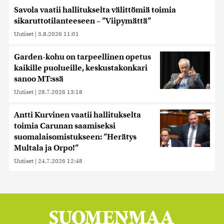
Savola vaatii hallitukselta välittömiä toimia
sikaruttotilanteeseen – ”Viipymättä”
Uutiset
|
3.8.2026 11:01
Garden-kohu on tarpeellinen opetus
kaikille puolueille, keskustakonkari
sanoo MT:ssä
Uutiset
|
28.7.2026 13:18
Antti Kurvinen vaatii hallitukselta
toimia Carunan saamiseksi
suomalaisomistukseen: ”Herätys
Multala ja Orpo!”
Uutiset
|
24.7.2026 12:48