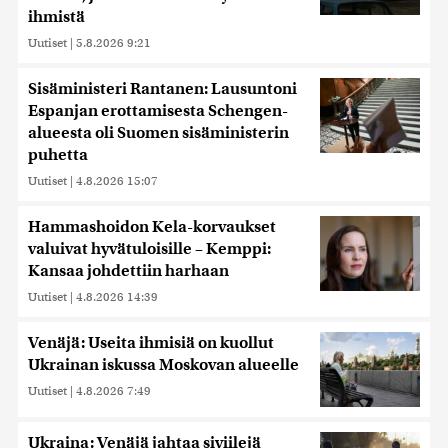
ihmistä
Uutiset
|
5.8.2026 9:21
Sisäministeri Rantanen: Lausuntoni
Espanjan erottamisesta Schengen-
alueesta oli Suomen sisäministerin
puhetta
Uutiset
|
4.8.2026 15:07
Hammashoidon Kela-korvaukset
valuivat hyvätuloisille – Kemppi:
Kansaa johdettiin harhaan
Uutiset
|
4.8.2026 14:39
Venäjä: Useita ihmisiä on kuollut
Ukrainan iskussa Moskovan alueelle
Uutiset
|
4.8.2026 7:49
Ukraina: Venäjä jahtaa siviilejä