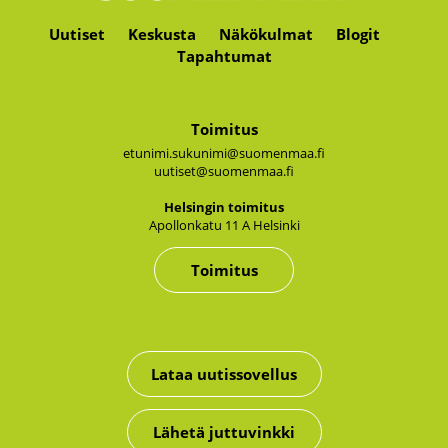
Uutiset
Keskusta
Näkökulmat
Blogit
Tapahtumat
Toimitus
etunimi.sukunimi@suomenmaa.fi
uutiset@suomenmaa.fi
Hel­sin­gin toi­mi­tus
Apol­lon­ka­tu 11 A Hel­sin­ki
Toimitus
Lataa uutissovellus
Lähetä juttuvinkki