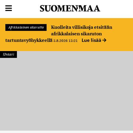
Kuolleita villisikoja etsitään
Afrikkalainen sikarutto
afrikkalaisen sikaruton
Lue lisää
tartuntavyöhykkeellä
5.8.2026 15:21
Unkari