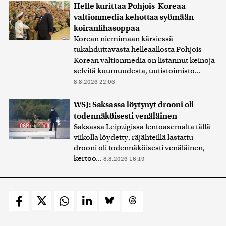
Helle kurittaa Pohjois-Koreaa –
valtionmedia kehottaa syömään
koiranlihasoppaa
Korean niemimaan kärsiessä
tukahduttavasta helleaallosta Pohjois-
Korean valtionmedia on listannut keinoja
selvitä kuumuudesta, uutistoimisto...
8.8.2026 22:06
WSJ: Saksassa löytynyt drooni oli
todennäköisesti venäläinen
Saksassa Leipzigissa lentoasemalta tällä
viikolla löydetty, räjähteillä lastattu
drooni oli todennäköisesti venäläinen,
kertoo...
8.8.2026 16:19