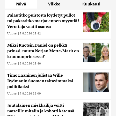
Päivä
Viikko
Kuukausi
Palautitko puistosta löydetyt pullot
tai pakastitko marjat ennen myyntiä?
Verottaja vaatii osansa
Uutiset
|
7.8.2026 21:42
Miksi Ruotsin Daniel on pelkkä
prinssi, mutta Norjan Mette-Marit on
kruununprinsessa?
Uutiset
|
3.8.2026 21:46
Timo Laaninen julistaa Wille
Rydmanin Suomen taitavimmaksi
poliitikoksi
Uutiset
|
7.8.2026 18:09
Juutalainen miekkailija voitti
natseille mitalin ja kohotti kätensä