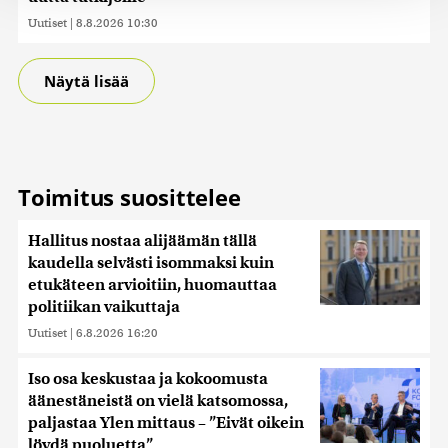
tukemiseen ja kävijämäärämme analysoimiseen. Lisäksi
Uutiset
|
8.8.2026 10:30
jaamme sosiaalisen median, mainosalan ja analytiikka-
alan kumppaneillemme tietoja siitä, miten käytät
sivustoamme. Kumppanimme voivat yhdistää näitä
Näytä lisää
tietoja muihin tietoihin, joita olet antanut heille tai joita on
kerätty, kun olet käyttänyt heidän palvelujaan. Tietoja
saatetaan myös siirtää ulkomaille.
Toimitus suosittelee
Hallitus nostaa alijäämän tällä
kaudella selvästi isommaksi kuin
etukäteen arvioitiin, huomauttaa
politiikan vaikuttaja
Uutiset
|
6.8.2026 16:20
Iso osa keskustaa ja kokoomusta
äänestäneistä on vielä katsomossa,
paljastaa Ylen mittaus – ”Eivät oikein
löydä puoluetta”