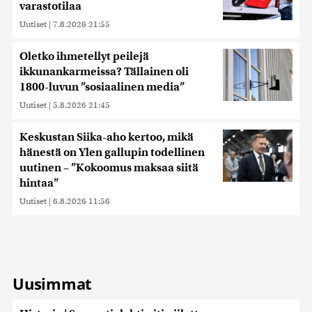
varastotilaa
Uutiset
|
7.8.2026 21:55
Oletko ihmetellyt peilejä
ikkunankarmeissa? Tällainen oli
1800-luvun ”sosiaalinen media”
Uutiset
|
5.8.2026 21:45
Keskustan Siika-aho kertoo, mikä
hänestä on Ylen gallupin todellinen
uutinen – ”Kokoomus maksaa siitä
hintaa”
Uutiset
|
6.8.2026 11:56
Uusimmat