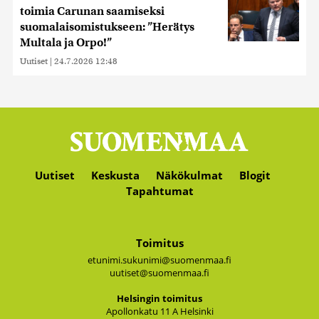
toimia Carunan saamiseksi
suomalaisomistukseen: ”Herätys
Multala ja Orpo!”
Uutiset
|
24.7.2026 12:48
Uutiset
Keskusta
Näkökulmat
Blogit
Tapahtumat
Toimitus
etunimi.sukunimi@suomenmaa.fi
uutiset@suomenmaa.fi
Hel­sin­gin toi­mi­tus
Apol­lon­ka­tu 11 A Hel­sin­ki