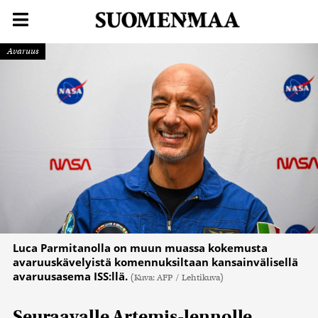
Avaruus
Luca Parmitanolla on muun muassa kokemusta
avaruuskävelyistä komennuksiltaan kansainvälisellä
avaruusasema ISS:llä.
(Kuva: AFP / Lehtikuva)
Seuraavalle Artemis-lennolle