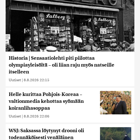
Historia | Sensaatiolehti piti piilottaa
olympiayleisöltä – oli liian raju myös natseille
itselleen
Uutiset
|
8.8.2026 22:15
Helle kurittaa Pohjois-Koreaa –
valtionmedia kehottaa syömään
koiranlihasoppaa
Uutiset
|
8.8.2026 22:06
WSJ: Saksassa löytynyt drooni oli
todennäköisesti venäläinen