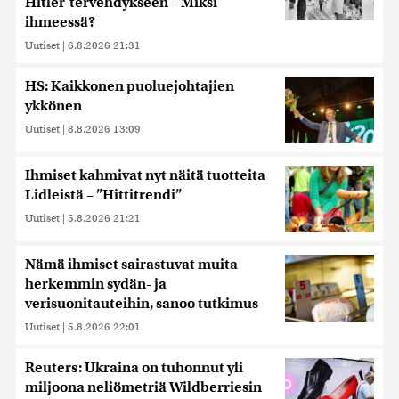
Hitler-tervehdykseen – Miksi
ihmeessä?
Uutiset
|
6.8.2026 21:31
HS: Kaikkonen puoluejohtajien
ykkönen
Uutiset
|
8.8.2026 13:09
Ihmiset kahmivat nyt näitä tuotteita
Lidleistä – ”Hittitrendi”
Uutiset
|
5.8.2026 21:21
Nämä ihmiset sairastuvat muita
herkemmin sydän- ja
verisuonitauteihin, sanoo tutkimus
Uutiset
|
5.8.2026 22:01
Reuters: Ukraina on tuhonnut yli
miljoona neliömetriä Wildberriesin