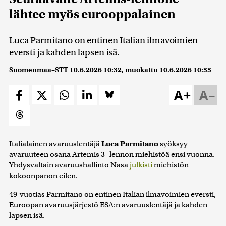
lähtee myös eurooppalainen
Luca Parmitano on entinen Italian ilmavoimien
eversti ja kahden lapsen isä.
Suomenmaa–STT
10.6.2026 10:32
, muokattu
10.6.2026 10:33
A+
A–
Italialainen avaruuslentäjä
Luca Parmitano
syöksyy
avaruuteen osana Artemis 3 -lennon miehistöä ensi vuonna.
Yhdysvaltain avaruushallinto Nasa
julkisti
miehistön
kokoonpanon eilen.
49-vuotias Parmitano on entinen Italian ilmavoimien eversti,
Euroopan avaruusjärjestö ESA:n avaruuslentäjä ja kahden
lapsen isä.