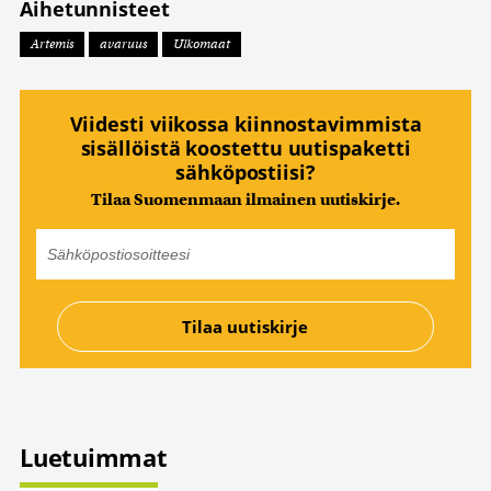
Aihetunnisteet
Artemis
avaruus
Ulkomaat
Viidesti viikossa kiinnostavimmista
sisällöistä koostettu uutispaketti
sähköpostiisi?
Tilaa Suomenmaan ilmainen uutiskirje.
Luetuimmat