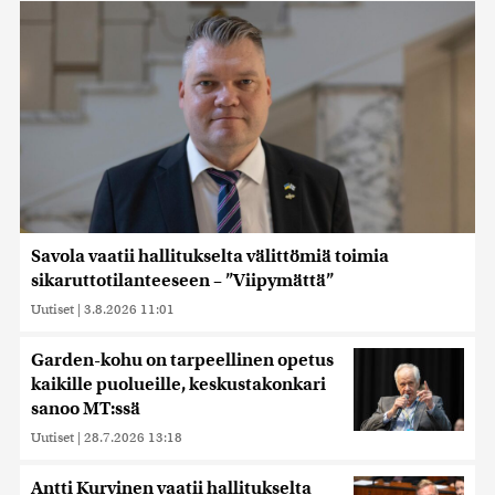
Savola vaatii hallitukselta välittömiä toimia
sikaruttotilanteeseen – ”Viipymättä”
Uutiset
|
3.8.2026 11:01
Garden-kohu on tarpeellinen opetus
kaikille puolueille, keskustakonkari
sanoo MT:ssä
Uutiset
|
28.7.2026 13:18
Antti Kurvinen vaatii hallitukselta