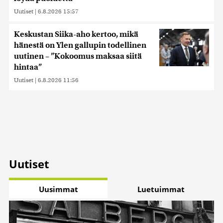
Uutiset
|
6.8.2026 15:57
Keskustan Siika-aho kertoo, mikä
hänestä on Ylen gallupin todellinen
uutinen – ”Kokoomus maksaa siitä
hintaa”
Uutiset
|
6.8.2026 11:56
Uutiset
Uusimmat
Luetuimmat