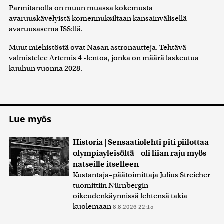
Parmitanolla on muun muassa kokemusta
avaruuskävelyistä komennuksiltaan kansainvälisellä
avaruusasema ISS:llä.
Muut miehistöstä ovat Nasan astronautteja. Tehtävä
valmistelee Artemis 4 -lentoa, jonka on määrä laskeutua
kuuhun vuonna 2028.
Lue myös
Historia | Sensaatiolehti piti piilottaa
olympiayleisöltä – oli liian raju myös
natseille itselleen
Kustantaja–päätoimittaja Julius Streicher
tuomittiin Nürnbergin
oikeudenkäynnissä lehtensä takia
kuolemaan
8.8.2026 22:15