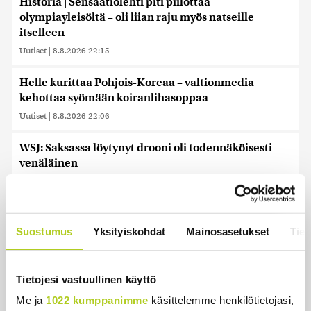
Historia | Sensaatiolehti piti piilottaa
olympiayleisöltä – oli liian raju myös natseille
itselleen
Uutiset
|
8.8.2026 22:15
Helle kurittaa Pohjois-Koreaa – valtionmedia
kehottaa syömään koiranlihasoppaa
Uutiset
|
8.8.2026 22:06
WSJ: Saksassa löytynyt drooni oli todennäköisesti
venäläinen
Uutiset
|
8.8.2026 16:19
Sikarutto tuo metsästysrajoituksia – vilkkain
metsästyskausi käynnistyy Suomessa
Suostumus
Yksityiskohdat
Mainosasetukset
Tiet
Uutiset
|
8.8.2026 15:00
Bulgariassa on räjähtänyt drooni lähellä Romanian
Tietojesi vastuullinen käyttö
rajaa
Me ja
1022 kumppanimme
käsittelemme henkilötietojasi,